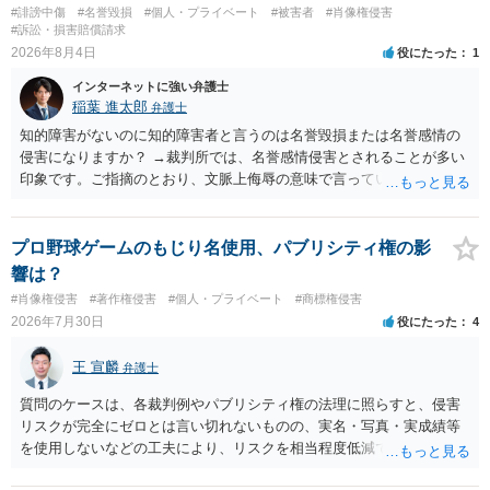
#誹謗中傷
#名誉毀損
#個人・プライベート
#被害者
#肖像権侵害
#訴訟・損害賠償請求
2026年8月4日
役にたった
1
インターネットに強い弁護士
稲葉 進太郎
弁護士
知的障害がないのに知的障害者と言うのは名誉毀損または名誉感情の
侵害になりますか？ →裁判所では、名誉感情侵害とされることが多い
印象です。ご指摘のとおり、文脈上侮辱の意味で言っている点も加味
されていると思います。
プロ野球ゲームのもじり名使用、パブリシティ権の影
響は？
#肖像権侵害
#著作権侵害
#個人・プライベート
#商標権侵害
2026年7月30日
役にたった
4
王 宣麟
弁護士
質問のケースは、各裁判例やパブリシティ権の法理に照らすと、侵害
リスクが完全にゼロとは言い切れないものの、実名・写真・実成績等
を使用しないなどの工夫により、リスクを相当程度低減できる設計に
なっているかと思います。 ただし、「野球ファンであれば元の選手を