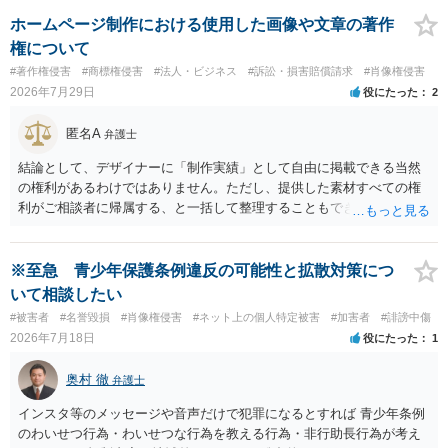
推測できる」という点は、裁判で争われた場合に「専ら顧客吸引力の
利用を目的とする」と判断される余地を残すため、一定の注意が必要
ホームページ制作における使用した画像や文章の著作
です。 また、広告収益の有無は、侵害判断に一定の影響を与える可能
権について
性がありますが、決定的要因ではありません。 パブリシティ権侵害の
#著作権侵害
#商標権侵害
#法人・ビジネス
#訴訟・損害賠償請求
#肖像権侵害
成否は、主に「専ら顧客吸引力の利用を目的とするか」という点で判
2026年7月29日
役にたった
2
断されます。広告収益があることは「商業的目的」を強く示す要素で
すが、それだけで直ちに侵害となるわけではありません。完全無償・
匿名A
弁護士
非営利であれば「表現の自由」「創作物」としての側面が強く評価さ
れる可能性があります。一方、広告収益がある場合は「商業利用」と
結論として、デザイナーに「制作実績」として自由に掲載できる当然
しての色彩が強まり、リスクが高まる可能性があります。 公開前に変
の権利があるわけではありません。ただし、提供した素材すべての権
更・確認しておく事項については、公開の場でアドバイスするにも限
利がご相談者に帰属する、と一括して整理することもできません。 ご
界があるかと思うので、資料等を持参の上、弁護士に相談されること
自身が撮影・執筆した写真や文章は、創作性があれば原則としてご自
も一つかと存じます。
身が著作権者です。 他方、ブランド名、文字主体のロゴ、商品情報、
短いキャッチコピー、販売コンセプトなどは、通常、著作物には当た
※至急 青少年保護条例違反の可能性と拡散対策につ
りません。ただし、ロゴに独自の図形やイラスト等が含まれる場合に
いて相談したい
は、その表現部分が著作物となる可能性があります。 また、人物写真
#被害者
#名誉毀損
#肖像権侵害
#ネット上の個人特定被害
#加害者
#誹謗中傷
の著作権は撮影者に、肖像に関する権利は被写体本人に帰属します
2026年7月18日
役にたった
1
（著作権法2条・17条）。 ウェブサイト全体に当然に著作権が生じる
わけではありません。デザイナーが独自に制作したイラストやバナー
奥村 徹
弁護士
等は別として、一般的なレイアウトや配色、依頼者から提供された素
材を希望に沿って配置した部分には、通常、著作物性は認められにく
インスタ等のメッセージや音声だけで犯罪になるとすれば 青少年条例
いと考えられます。仮に具体的な画面構成の一部に創作性が認められ
のわいせつ行為・わいせつな行為を教える行為・非行助長行為が考え
ても、その権利は当該部分に限られ、ご相談者の写真や文章等を制作