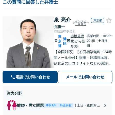
この質問に回答した弁護士
泉 亮介
東京都
インタビュ
ーを見る
弁護士
彩結法律事務所
赤坂見附
営業時間：10:00~
東
港
20:55（土日祝
京
駅
から徒
|
区
都
日）
歩3分
【全国対応】【初回相談無料／24時
間メール受付】採用・転職掲示板、
飲食店の口コミサイトなどの風評被
害対策など実績あり！【刑事】犯罪
の種類を問わず相談可。可能な限り
電話でお問い合わせ
メールでお問い合わせ
早期対応で駆けつけサポート【労
働】不当解雇・残業代請求はおまか
せください
注力分野
離婚・男女問題
【土日・夜間対応
事例1件
料金表有
可】【初回相談30