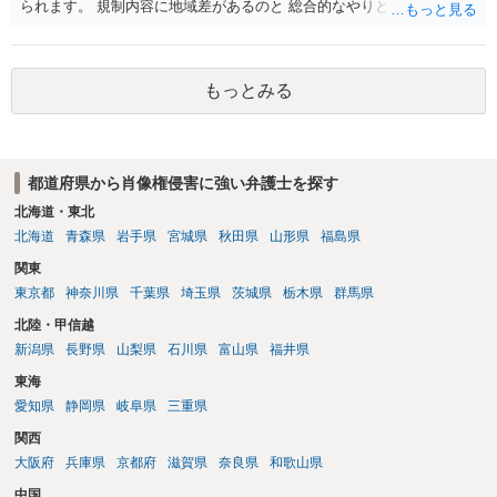
られます。 規制内容に地域差があるのと 総合的なやりとりの内容で判
実績として掲載する権限まで当然に生じるものではありません。 もっ
断されるので、 最寄りの弁護士に直接相談されるのがいいと思いま
とも、契約書がなくても、見積書、メール、利用規約等に実績掲載へ
す。
の同意があれば別です。また、単に制作を担当した事実を記載した
り、公開中のサイトへリンクしたりする行為まで当然に禁止できると
もっとみる
は限りません。 人物写真については、通常のSNSへの無断掲載と同
様、掲載目的、態様、必要性、本人の特定可能性等から判断されま
す。営業目的であり、本人も掲載を拒否していることは、違法性を認
める方向の事情となりますが、自動的に肖像権侵害となるわけではあ
都道府県から肖像権侵害に強い弁護士を探す
りません。 まず、見積書、メール、チャット、デザイナーの利用規約
北海道・東北
を確認したうえで、「提供素材及びこれを含む画面の複製・SNS掲載
北海道
青森県
岩手県
宮城県
秋田県
山形県
福島県
を許諾しない」と書面で明確に通知することをお勧めします。すでに
掲載された場合は、URL、掲載日時、画面を保存してから削除を求め
関東
てください。
東京都
神奈川県
千葉県
埼玉県
茨城県
栃木県
群馬県
北陸・甲信越
新潟県
長野県
山梨県
石川県
富山県
福井県
東海
愛知県
静岡県
岐阜県
三重県
関西
大阪府
兵庫県
京都府
滋賀県
奈良県
和歌山県
中国