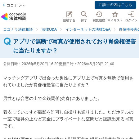
弁護士の方はこちら
ココナラへ
投稿する
探す
閲覧履歴
マイリスト
ログイン
ココナラ法律相談
法律Q&A
インターネットの法律Q&A
肖像権侵害
アプリで無断で写真が使用されており肖像権侵害
に当たりますか？
公開日時：
2026年5月20日 16:20
更新日時：
2026年5月23日 21:40
マッチングアプリで出会った男性にアプリ上で写真を無断で使用さ
れていましたが肖像権侵害に当たりますか?

男性とは合意の上で金銭関係(売春)にありました。

着衣していますが撮影を許可し自撮りも送りました。ただホテルの
一室で寝具の上など完全にプライベートな空間だと認識出来る写真
です。
