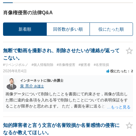
肖像権侵害の法律Q&A
新着順
回答数が多い順
役にたった順
無断で動画を撮影され、削除させたいが連絡が返って
こない。
#リベンジポルノ
#個人情報削除
#肖像権侵害
#被害者
#名誉毀損
2026年8月4日
役にたった
2
インターネットに強い弁護士
泉 亮介
弁護士
画像データについて削除したことを書面にて約束させ，画像が流出し
た際に違約金条項を入れる等で削除したことについての表明保証をす
ることが限界かと思われます。 ただ，書面を家に送ると家族に不貞行
為が発覚しご自身が慰謝料請求を受けるリスクがあるため，書面で削
除等を求めることは避けたほうが良いかと思われます。
知的障害者と言う文言が名誉毀損か名誉感情の侵害に
なるか教えてほしい。