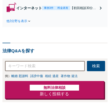
分無料】「相手方
から書面を提示さ
インターネット
【初回相談30分無
事例3件
料金表有
れたら、サインす
料】状況に応じて
る前にご相談を」
手段を使い分け、
経験豊富な弁護士
他3分野を表示
適切な方法で投稿
が全力で交渉にあ
の削除・発信者情
たります！相手方
報開示請求をおこ
と直接話す精神的
ないます「企業や
負担を軽減「弁護
お店の風評被害対
士の交渉で慰謝料
策／売り上げ低下
金額アップ／減額
法律Q&Aを探す
防止のために尽
交渉も対応可」
力」加害者側の対
【完全個室対応】
応可：開示請求の
検索
意見照会が来たと
きの対処法、被害
例）
離婚 慰謝料
誹謗中傷
相続 遺産
著作物 違法
者との示談交渉
無料法律相談
新しく投稿する