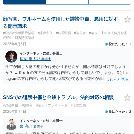
顔写真、フルネームを使用した誹謗中傷、悪用に対す
る開示請求
#発信者情報開示請求
#誹謗中傷
#名誉毀損
#被害者
#ネット上の個人特定被害
#訴訟・損害賠償請求
2026年8月5日
役にたった
1
インターネットに強い弁護士
稲葉 進太郎
弁護士
全てが同じ人物の犯行かは分かりませんが、開示請求は可能でしょう
か？ →５ｃｈの方の開示請求は内容からして難しいでしょう。 XとIns
tagramの方は内容からして開示請求ができる可能性が高いでしょう。
ただ、アカウントが削除されていると開示請求は失敗する可能性が高
いでしょう。７月中にアカウントが削除されている場合、今から進め
ても失敗する可能性が高いように思われます。 相手を特定できた場
SNSでの誹謗中傷と金銭トラブル、法的対応の相談
合、相手に全ての弁護士費用を負担させることは可能でしょうか？ →
#誹謗中傷
#被害者
#個人・プライベート
#名誉毀損
訴訟外の交渉で相手方が認めれば負担させることができるでしょう。
2026年8月4日
役にたった
2
訴訟で判決となった場合は、実際の弁護士費用が認められる場合と認
められない場合があり何ともいえないところでしょう。
インターネットに強い弁護士
泉 亮介
弁護士