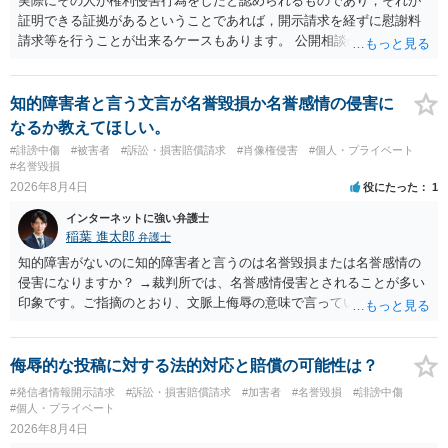
実際にその人が権利侵害行為をしたと認められるものであり，それが
証明できる証拠があるということであれば，開示請求を経ずに慰謝料
請求等を行うことが出来るケースもあります。 公開相談の場では回答
は難しいかと思われますので，お手持ちの証拠資料を持参の上弁護士
に個別に相談されると良いでしょう。
知的障害者と言う文言が名誉毀損か名誉感情の侵害に
なるか教えてほしい。
#誹謗中傷
#被害者
#訴訟・損害賠償請求
#肖像権侵害
#個人・プライベート
#名誉毀損
2026年8月4日
役にたった
1
インターネットに強い弁護士
稲葉 進太郎
弁護士
知的障害がないのに知的障害者と言うのは名誉毀損または名誉感情の
侵害になりますか？ →裁判所では、名誉感情侵害とされることが多い
印象です。ご指摘のとおり、文脈上侮辱の意味で言っている点も加味
されていると思います。
侮辱的な投稿に対する法的対応と賠償の可能性は？
#発信者情報開示請求
#訴訟・損害賠償請求
#加害者
#名誉毀損
#誹謗中傷
#個人・プライベート
2026年8月4日