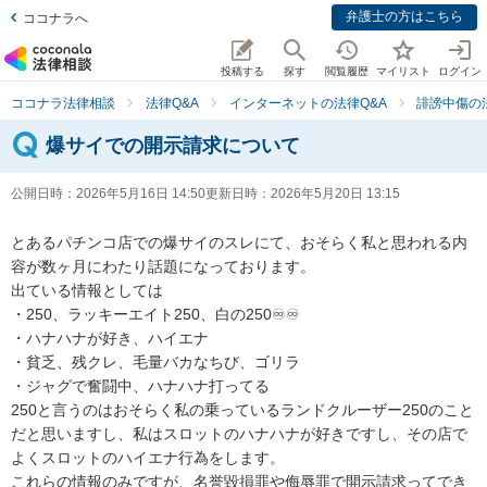
弁護士の方はこちら
ココナラへ
投稿する
探す
閲覧履歴
マイリスト
ログイン
ココナラ法律相談
法律Q&A
インターネットの法律Q&A
誹謗中傷の
爆サイでの開示請求について
公開日時：
2026年5月16日 14:50
更新日時：
2026年5月20日 13:15
とあるパチンコ店での爆サイのスレにて、おそらく私と思われる内
容が数ヶ月にわたり話題になっております。

出ている情報としては

・250、ラッキーエイト250、白の250♾️♾️

・ハナハナが好き、ハイエナ

・貧乏、残クレ、毛量バカなちび、ゴリラ

・ジャグで奮闘中、ハナハナ打ってる

250と言うのはおそらく私の乗っているランドクルーザー250のこと
だと思いますし、私はスロットのハナハナが好きですし、その店で
よくスロットのハイエナ行為をします。

これらの情報のみですが、名誉毀損罪や侮辱罪で開示請求ってでき