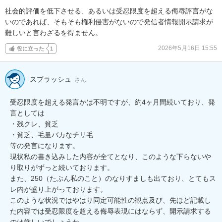
社会的評価を低下させる、あるいは受忍限度を超える侮辱評言がな
いのであれば、そもそも権利侵害がないので発信者情報開示請求が
難しいと言わざるを得ません。
2026年5月16日 15:55
役に立った
1
スプラッシュ
さん
受忍限度を超える発言かは不明ですが、約4ヶ月間続いており、発
言としては

・残クレ、貧乏

・貧乏、毛量バカなチリ毛

等の発言になります。

現状私の書き込みした内容が全てとなり、このような下らないや
り取りがずっと続いております。

また、250（たぶん私のこと）のなりすましも出ており、とてもス
レ内が盛り上がっております。

このような状況ではやはり同定可能性の観点及び、先ほど記載し
た内容では受忍限度を超える侮辱表現にはならず、開示請求する
のは厳しいでしょうか。