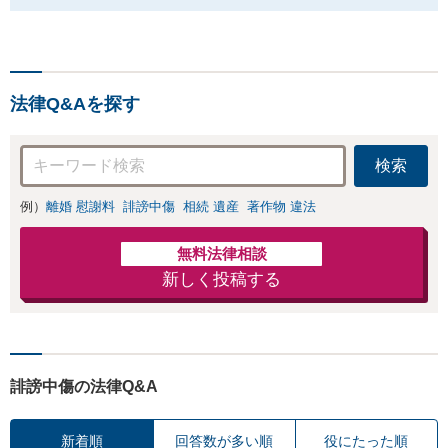
法律Q&Aを探す
検索
例）
離婚 慰謝料
誹謗中傷
相続 遺産
著作物 違法
無料法律相談
新しく投稿する
誹謗中傷の法律Q&A
新着順
回答数が多い順
役にたった順