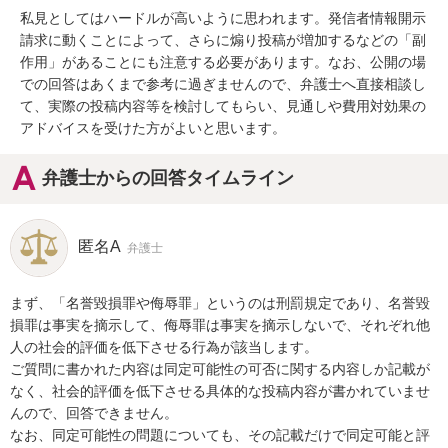
私見としてはハードルが高いように思われます。発信者情報開示
請求に動くことによって、さらに煽り投稿が増加するなどの「副
作用」があることにも注意する必要があります。なお、公開の場
での回答はあくまで参考に過ぎませんので、弁護士へ直接相談し
て、実際の投稿内容等を検討してもらい、見通しや費用対効果の
アドバイスを受けた方がよいと思います。
弁護士からの回答タイムライン
匿名A
弁護士
まず、「名誉毀損罪や侮辱罪」というのは刑罰規定であり、名誉毀
損罪は事実を摘示して、侮辱罪は事実を摘示しないで、それぞれ他
人の社会的評価を低下させる行為が該当します。

ご質問に書かれた内容は同定可能性の可否に関する内容しか記載が
なく、社会的評価を低下させる具体的な投稿内容が書かれていませ
んので、回答できません。

なお、同定可能性の問題についても、その記載だけで同定可能と評