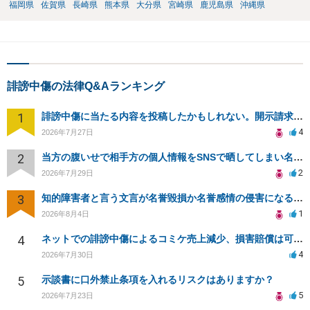
福岡県
佐賀県
長崎県
熊本県
大分県
宮崎県
鹿児島県
沖縄県
誹謗中傷の法律Q&Aランキング
1
誹謗中傷に当たる内容を投稿したかもしれない。開示請求や民事刑事裁判に発展しうるのか教えて欲しい。
4
2026年7月27日
2
当方の腹いせで相手方の個人情報をSNSで晒してしまい名誉毀損させてしまったかもしれない
2
2026年7月29日
3
知的障害者と言う文言が名誉毀損か名誉感情の侵害になるか教えてほしい。
1
2026年8月4日
4
ネットでの誹謗中傷によるコミケ売上減少、損害賠償は可能か？
4
2026年7月30日
5
示談書に口外禁止条項を入れるリスクはありますか？
5
2026年7月23日