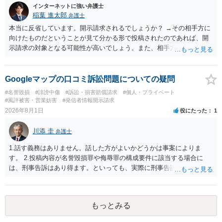
インターネットに強い弁護士
稲葉 進太郎
弁護士
本当に反省しています。開示請求されるでしょうか？ →その相手方に
向けたものだということが見て分かる形で投稿されたのであれば、開
示請求の対象となる可能性が高いでしょう。また、相手方の投稿した
文章からすると、実際に発信者情報開示請求がなされる可能性がある
と存じます。発信者情報開示請求が進むと、投稿に使った回線の契約
者のところに、意見照会がなされます。アカウント情報開示の場合
Googleマップの口コミ訴訟問題についての疑問
は、アカウントの登録メールに意見照会がなされます。 また、された
#名誉毀損
#誹謗中傷
#訴訟・損害賠償請求
#個人・プライベート
場合賠償金はいくらでしょうか。 →ケースバイケースであり、数万円
#風評被害・営業妨害
#発信者情報開示請求
から１００万単位まで様々でしょう。裁判外であれば交渉して相手方
2026年8月1日
役にたった
1
の請求額から減額することを試みることとなるでしょう。
川添 圭
弁護士
1.話す義務はありません。話した方がよいかどうかは事案によりま
す。 2.投稿内容が名誉毀損罪や侮辱罪の構成要件に該当する場合に
は、刑事告訴はあり得ます。といっても、実際に刑事告訴に動くかど
うかは事案によります。 3.これも事案によりますが、半年から1年程度
です。Googleは電話番号の開示請求もできることが多いので、少しで
も特定可能になるよう、複数ルートで開示請求が行われることが多い
もっとみる
です。さらにいえば、利用者からの口コミ投稿の場合、開示請求者は
ある程度対象者を特定できている（ただし証拠による裏付けか必要な