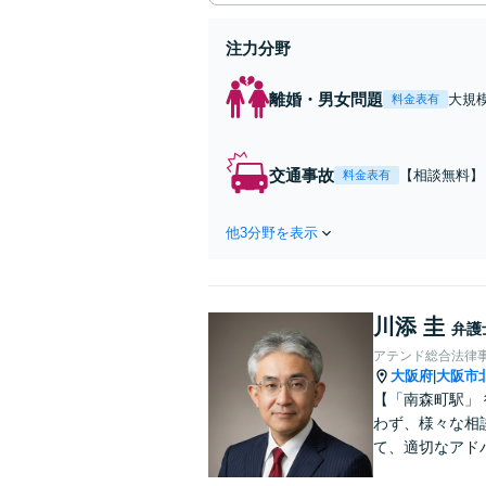
注力分野
離婚・男女問題
大規
料金表有
権/
交通事故
【相談無料】
料金表有
対応/後遺障
られるように
他3分野を表示
川添 圭
弁護
アテンド総合法律
大阪府
大阪市
|
【「南森町駅」
わず、様々な相
て、適切なアド