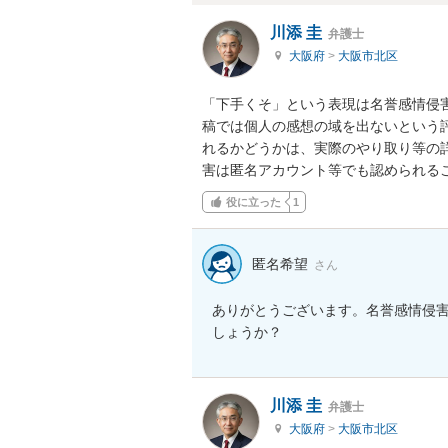
川添 圭
弁護士
大阪府
>
大阪市北区
「下手くそ」という表現は名誉感情侵
稿では個人の感想の域を出ないという
れるかどうかは、実際のやり取り等の
害は匿名アカウント等でも認められる
役に立った
1
匿名希望
さん
ありがとうございます。名誉感情侵
しょうか？
川添 圭
弁護士
大阪府
>
大阪市北区