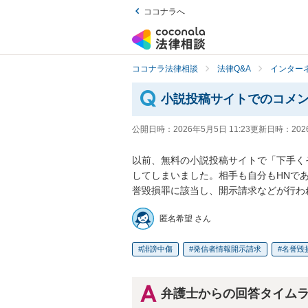
ココナラへ
ココナラ法律相談
法律Q&A
インター
小説投稿サイトでのコメ
公開日時：
2026年5月5日 11:23
更新日時：
202
以前、無料の小説投稿サイトで「下手く
してしまいました。相手も自分もHNで
誉毀損罪に該当し、開示請求などが行わ
匿名希望 さん
誹謗中傷
発信者情報開示請求
名誉毀
弁護士からの回答タイム