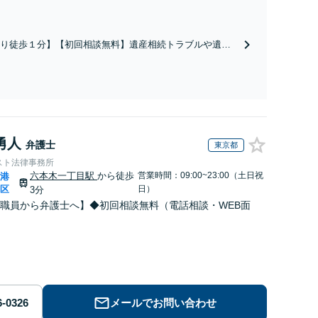
／請求したい）・熟年離婚・年金分割・婚姻費用・養育
財産分与・離婚の慰謝料など実績多数。川崎地域に根ざし
護士として、あなたの人生の再スタートを全力で後押しし
り徒歩１分】【初回相談無料】遺産相続トラブルや遺言
。
相続問題に豊富な実績があります。安心・信頼・丁寧を
の高いリーガルサービスを目指しております。
勇人
弁護士
東京都
スト法律事務所
六本木一丁目駅
から徒歩
営業時間：09:00~23:00（土日祝
港
|
区
日）
3分
職員から弁護士へ】◆初回相談無料（電話相談・WEB面
メールでお問い合わせ