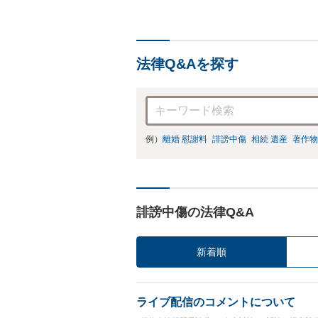
法律Q&Aを探す
例）
離婚 慰謝料
誹謗中傷
相続 遺産
著作物
誹謗中傷の法律Q&A
新着順
ライブ配信のコメントについて