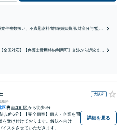
模案件複数扱い、不貞慰謝料/離婚/婚姻費用/財産分与/監護
養育費/親権/子の引き渡し、解決実績が豊富
【全国対応】【弁護士費用特約利用可】交渉から訴訟まで
害等級・過失割合・主婦休損・評価損等、正当な賠償が得
サポート
士
大阪府
事務所
北区
南森町駅
から徒歩6分
 徒歩約6分】【完全個室】個人・企業を問
詳細を見る
談を受け付けております。解決へ向け
バイスをさせていただきます。