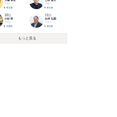
大橋 卓生
三村 勇人
弁護士
弁護士
東京都
東京都
10
11
位
位
小杉 和
白井 弘昭
弁護士
弁護士
京都府
愛知県
もっと見る