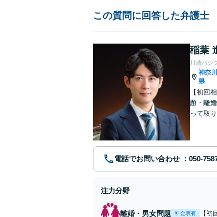
この質問に回答した弁護士
稲葉 
川崎パシ
神奈
県
【初回相
題・離婚
って取り
問い合わ
電話でお問い合わせ
注力分野
離婚・男女問題
【初
料金表有