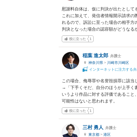
慰謝料自体は、仮に判決が出たとして
これに加えて、発信者情報開示請求の
れるので、訴訟に至った場合の相手方の
判決となった場合の認容額がどうなる
役に立った
1
稲葉 進太郎
弁護士
神奈川県
>
川崎市川崎区
インターネットに注力する弁
この場合、侮辱罪や名誉毀損罪に該当し
→「下手くそだ、自分のほうが上手く
いうより作品に対する評価であること
可能性はないと思われます。
役に立った
1
三村 勇人
弁護士
東京都
>
港区