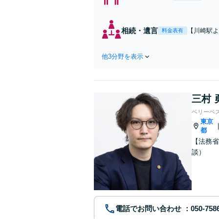
れた
費・
た弁
相続・遺言
【川崎駅よ
料金表有
ます
作成などの
心がけ，質
他3分野を表示
三村 
ベリーベ
東京
都
【法務省
談）
電話でお問い合わせ