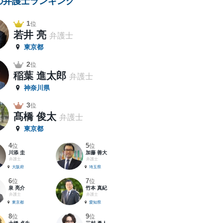
の弁護士ランキング
1
位
若井 亮
弁護士
東京都
2
位
稲葉 進太郎
弁護士
神奈川県
3
位
髙橋 俊太
弁護士
東京都
4
5
位
位
川添 圭
加藤 善大
弁護士
弁護士
大阪府
埼玉県
6
7
位
位
泉 亮介
竹本 真紀
弁護士
弁護士
東京都
愛知県
8
9
位
位