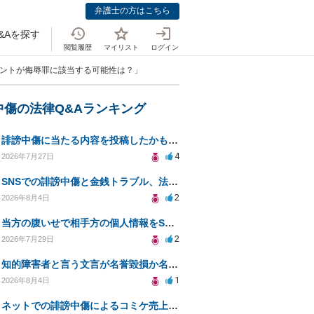
弁護士の方はこちら
&Aを探す
閲覧履歴
マイリスト
ログイン
メントが侮辱罪に該当する可能性は？」
中傷の法律Q&Aランキング
誹謗中傷に当たる内容を投稿したかもしれない。開示請求や民事刑事裁判に発展しうるのか教えて欲しい。
4
2026年7月27日
SNSでの誹謗中傷と金銭トラブル、法的対応の相談
2
2026年8月4日
当方の腹いせで相手方の個人情報をSNSで晒してしまい名誉毀損させてしまったかもしれない
2
2026年7月29日
知的障害者と言う文言が名誉毀損か名誉感情の侵害になるか教えてほしい。
1
2026年8月4日
ネットでの誹謗中傷によるコミケ売上減少、損害賠償は可能か？