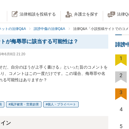
法律相談を投稿する
弁護士を探す
法律Q
ネットの法律Q&A
誹謗中傷の法律Q&A
法律Q&A「小説投稿サイトでのコ
ントが侮辱罪に該当する可能性は？
誹謗
6年6月8日 21:20
1
そだ、自分のほうが上手く書ける」といった旨のコメントを
あり、コメントはこの一度だけです。この場合、侮辱罪や名
2
れる可能性はありますか？
3
損
風評被害・営業妨害
個人・プライベート
4
ライン
5