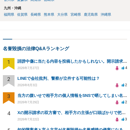
九州・沖縄
福岡県
佐賀県
長崎県
熊本県
大分県
宮崎県
鹿児島県
沖縄県
名誉毀損の法律Q&Aランキング
1
誹謗中傷に当たる内容を投稿したかもしれない。開示請求や民事刑事裁判に発展しうるのか教えて欲しい。
4
2026年7月27日
2
LINEで会社批判、警察が立件する可能性は？
2
2026年8月3日
3
当方の腹いせで相手方の個人情報をSNSで晒してしまい名誉毀損させてしまったかもしれない
2
2026年7月29日
4
Xの開示請求の双方審で、相手方の主張が口頭ばかりで把握しきれません
3
2026年7月22日
知的障害者と言う文言が名誉毀損か名誉感情の侵害になるか教えてほしい。