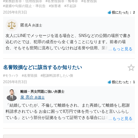
#業務妨害罪・信用毀損罪
#名誉毀損罪・侮辱罪
#名誉毀損
#逮捕や勾留の阻止・準抗告
#加害者
#不起訴
2026年8月3日
役にたった
2
匿名A
弁護士
友人にLINEでメッセージを送る場合と、SNSなどの公開の場所で書き
込むのとでは、犯罪の成否から全く違うことになります。前者の場
合、そもそも世間に流布していなければ名誉や信用、業務にかかる犯
罪は成立しないことになります。
名誉毀損などに該当するか知りたい
#モラハラ
#名誉毀損
#慰謝料請求したい側
2026年8月3日
役にたった
1
離婚・男女問題に強い弁護士
泉 亮介
弁護士
「結婚していたが、不倫して離婚をされ、また再婚して離婚をし慰謝
料請求されている お金に困って8万円で体を売っていると言いふらし
ている」という部分が証拠をもって証明できる場合には名誉権侵害や
プライバシー権侵害等を主張し慰謝料請求ができる可能性はあるでし
ょう。 既に弁護士にご依頼されているとのことですので，依頼中の弁
護士と打ち合わせの末どのように対応するかを決められると良いでし