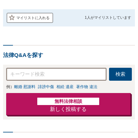
1人が
マイリストしています
マイリストに入れる
法律Q&Aを探す
検索
例）
離婚 慰謝料
誹謗中傷
相続 遺産
著作物 違法
無料法律相談
新しく投稿する