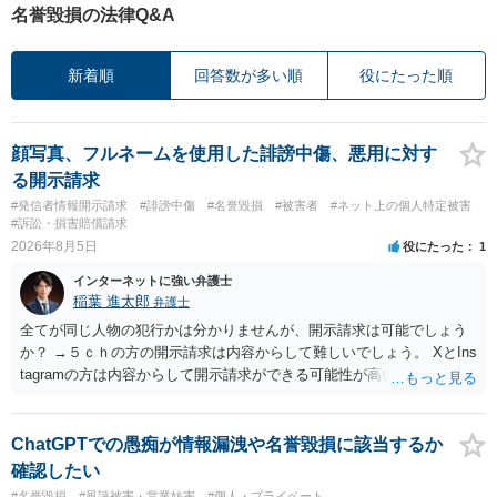
名誉毀損の法律Q&A
新着順
回答数が多い順
役にたった順
顔写真、フルネームを使用した誹謗中傷、悪用に対す
る開示請求
#発信者情報開示請求
#誹謗中傷
#名誉毀損
#被害者
#ネット上の個人特定被害
#訴訟・損害賠償請求
2026年8月5日
役にたった
1
インターネットに強い弁護士
稲葉 進太郎
弁護士
全てが同じ人物の犯行かは分かりませんが、開示請求は可能でしょう
か？ →５ｃｈの方の開示請求は内容からして難しいでしょう。 XとIns
tagramの方は内容からして開示請求ができる可能性が高いでしょう。
ただ、アカウントが削除されていると開示請求は失敗する可能性が高
いでしょう。７月中にアカウントが削除されている場合、今から進め
ても失敗する可能性が高いように思われます。 相手を特定できた場
ChatGPTでの愚痴が情報漏洩や名誉毀損に該当するか
合、相手に全ての弁護士費用を負担させることは可能でしょうか？ →
確認したい
訴訟外の交渉で相手方が認めれば負担させることができるでしょう。
#名誉毀損
#風評被害・営業妨害
#個人・プライベート