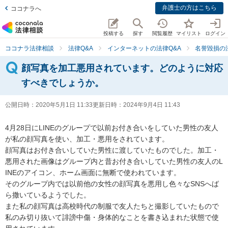
弁護士の方はこちら
ココナラへ
投稿する
探す
閲覧履歴
マイリスト
ログイン
ココナラ法律相談
法律Q&A
インターネットの法律Q&A
名誉毀損の
顔写真を加工悪用されています。どのように対応
すべきでしょうか。
公開日時：
2020年5月1日 11:33
更新日時：
2024年9月4日 11:43
4月28日にLINEのグループで以前お付き合いをしていた男性の友人
が私の顔写真を使い、加工・悪用をされています。

顔写真はお付き合いしていた男性に渡していたものでした。加工・
悪用された画像はグループ内と昔お付き合いしていた男性の友人のL
INEのアイコン、ホーム画面に無断で使われています。

そのグループ内では以前他の女性の顔写真を悪用し色々なSNSへば
ら撒いているようでした。

また私の顔写真は高校時代の制服で友人たちと撮影していたもので
私のみ切り抜いて誹謗中傷・身体的なことを書き込まれた状態で使