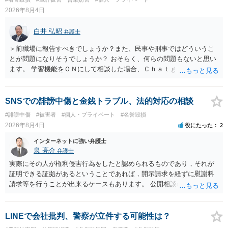
訴訟で判決となった場合は、実際の弁護士費用が認められる場合と認
2026年8月4日
められない場合があり何ともいえないところでしょう。
白井 弘昭
弁護士
＞前職場に報告すべきでしょうか？また、民事や刑事ではどういうこ
とが問題になりそうでしょうか？ おそらく、何らの問題もないと思い
ます。 学習機能をＯＮにして相談した場合、Ｃｈａｔｇｐｔがｏｐｅ
ｎＡＩに相談内容を蓄積し、他の質問者への何らかの回答の際に参照
する可能性がありますが、個人名や会社名を特定していない限り、一
般論として抽象化されて回答に織り込まれる可能性が生じるにすぎま
SNSでの誹謗中傷と金銭トラブル、法的対応の相談
せんので、その情報自体が、秘密情報に当たるとは思えませんし、名
#誹謗中傷
#被害者
#個人・プライベート
#名誉毀損
誉棄損として、個人や会社に対する誹謗中傷の不特定多数への公開に
2026年8月4日
役にたった
2
当たるとも思われません。 もちろん、誰がその内容をｃｈａｔｇｐｔ
に入力したかも第三者にしられることはないので、個人や会社の特定
インターネットに強い弁護士
をせずに書き込んだことで（おそらく特定して書き込んだとして
泉 亮介
弁護士
も）、相談者さんが刑事民事の責任に問われることはないでしょう。
実際にその人が権利侵害行為をしたと認められるものであり，それが
私見ながらご参考まで。
証明できる証拠があるということであれば，開示請求を経ずに慰謝料
請求等を行うことが出来るケースもあります。 公開相談の場では回答
は難しいかと思われますので，お手持ちの証拠資料を持参の上弁護士
に個別に相談されると良いでしょう。
LINEで会社批判、警察が立件する可能性は？