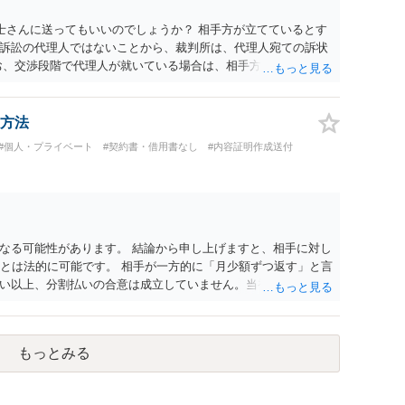
士さんに送ってもいいのでしょうか？ 相手方が立てているとす
訴訟の代理人ではないことから、裁判所は、代理人宛ての訴状
お、交渉段階で代理人が就いている場合は、相手方（被告）の住
就いていたことを知らせると（訴状の記載内容から明らかな場
連絡し、引き続き訴訟も受任するかを聞いたうえで、受任の意
送達するのではなく、代理人に訴状の受領を促すこともありま
方法
と、実際の本人性が明らかではありません。もちろん弁護士（２
#個人・プライベート
#契約書・借用書なし
#内容証明作成送付
も疑わしいのですが）も住所は明らかにしないでしょう。 何か
、相手の住所等の情報を割り出していくしかないように思えま
なる可能性があります。 結論から申し上げますと、相手に対し
ことは法的に可能です。 相手が一方的に「月少額ずつ返す」と言
い以上、分割払いの合意は成立していません。当初の返済期日
があります。 具体的には、以下の手順で進めるのが効果的で
ayのメッセージ等で「分割払いには同意していないため、残額の
 相手の本名・住所の確認：応じない場合に法的手段（少額訴訟
もっとみる
。分からない場合は、まず本名や住所の特定を進めてくださ
h2等）の事実も踏まえ、応じない場合は法的措置を辞さない姿勢で