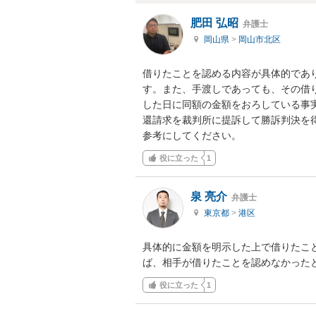
肥田 弘昭
弁護士
岡山県
>
岡山市北区
借りたことを認める内容が具体的であ
す。また、手渡しであっても、その借
した日に同額の金額をおろしている事
還請求を裁判所に提訴して勝訴判決を
参考にしてください。
役に立った
1
泉 亮介
弁護士
東京都
>
港区
具体的に金額を明示した上で借りたこ
ば、相手が借りたことを認めなかった
役に立った
1