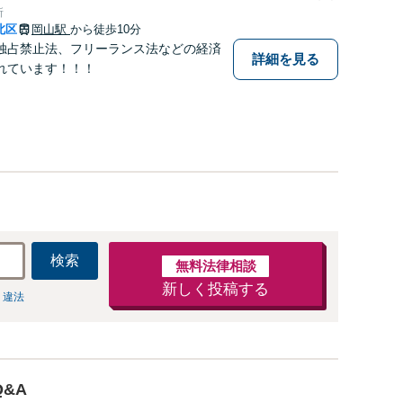
所
北区
岡山駅
から徒歩10分
独占禁止法、フリーランス法などの経済
詳細を見る
れています！！！
検索
無料法律相談
新しく投稿する
 違法
&A