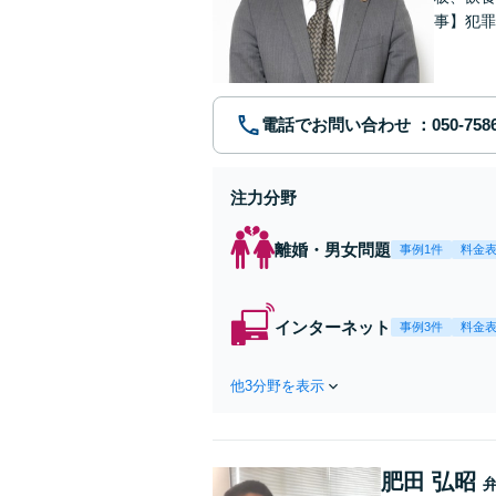
事】犯罪
ポート【
電話でお問い合わせ
注力分野
離婚・男女問題
事例1件
料金
インターネット
事例3件
料金
他3分野を表示
肥田 弘昭