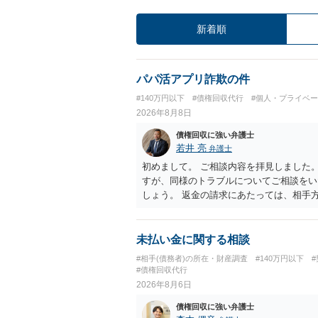
新着順
パパ活アプリ詐欺の件
#140万円以下
#債権回収代行
#個人・プライベ
2026年8月8日
債権回収に強い弁護士
若井 亮
弁護士
初めまして。 ご相談内容を拝見しました
すが、同様のトラブルについてご相談をい
しょう。 返金の請求にあたっては、相手
手渡しではなく、指定口座への振込である
ずれにせよ、まずは速やかに最寄りの警察
未払い金に関する相談
#相手(債務者)の所在・財産調査
#140万円以下
#債権回収代行
2026年8月6日
債権回収に強い弁護士