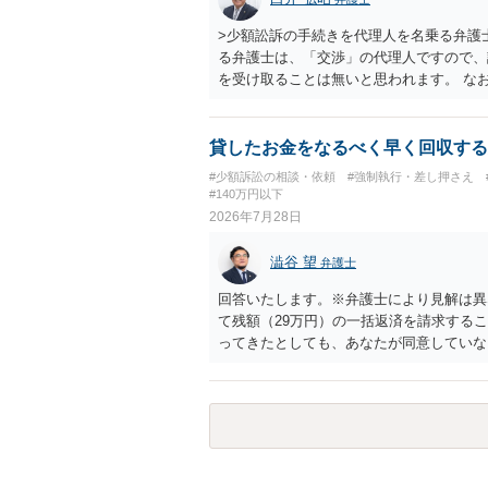
>少額訟訴の手続きを代理人を名乗る弁護
る弁護士は、「交渉」の代理人ですので、
を受け取ることは無いと思われます。 な
所で訴状を作成提出し、裁判所に代理人が
合も）、裁判所が当該代理人弁護士に事前
志が明らかになったところで、直接被告に
貸したお金をなるべく早く回収する
す。 ラインのやり取りでしか証拠がない
#少額訴訟の相談・依頼
#強制執行・差し押さえ
０万円の請求で代理人弁護士に委任するか
#140万円以下
本人を示す事実（振込先などの情報）から
2026年7月28日
す。 以上、ご参考まで。
澁谷 望
弁護士
回答いたします。※弁護士により見解は異
て残額（29万円）の一括返済を請求する
ってきたとしても、あなたが同意していな
も過ぎているため、一括返済を求める権利
す。 分割拒否と一括請求の通知：PayP
一括払いを求める」旨を明確に伝えます。
など）をとるには、相手の身元が必要です
い。 相手が購入した高額商品（Switc
交渉に臨むのが現実的かと思います。