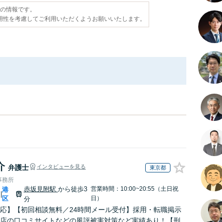
点の情報です。
用性を考慮してご利用いただくようお願いいたします。
介
弁護士
インタビューを見る
東京都
事務所
赤坂見附駅
から徒歩3
営業時間：10:00~20:55（土日祝
港
|
区
日）
分
応】【初回相談無料／24時間メール受付】採用・転職掲示
店の口コミサイトなどの風評被害対策など実績あり！【刑