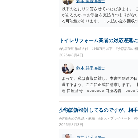
森本 偲音
弁護士
以下のとおり回答させていただきます。 
があるのか ⇒お手当を支払うつもりがな
る可能性があります。 ・未払い金を回収
行請求として３０万円を請求することが
であるため、公序良俗に反する契約とし
い可能性が高いです。 ・相手の氏名や住
トイレリフォーム業者の対応遅延に
続を利用する場合には、原則として相手方
#内容証明作成送付
#140万円以下
#少額訴訟の
2026年8月4日
鈴木 祥平
弁護士
よって、私は貴殿に対し、本書面到達の日
還するよう、ここに正式に請求します。 【
通 口座番号 ○○○○○○○ 口座名義 ○
意に返金する意思がないものと判断し、や
を求める民事訴訟、支払督促その他必要な
の他法令上認められる金員についても併せ
少額訟訴検討してるのですが、相手
貴殿自らが契約を解約したことによって生
#少額訴訟の相談・依頼
#個人・プライベート
#
との取引関係や返金時期などの内部事情は
2026年8月3日
ものではありません。 これ以上、本件の
手続を履行されるよう、強く求めます。 
白井 弘昭
弁護士