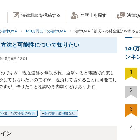
法律相談を投稿する
弁護士を探す
法律Q
法律Q&A
140万円以下の法律Q&A
法律Q&A「彼氏への貸金返済を求め
る方法と可能性について知りたい
140
ンキ
6年5月6日 12:01
1
いたのですが、現在連絡を無視され、返済すると電話で約束し
済してもらいたいのですが、返済して貰えることは可能でし
ですが、借りたことを認める内容などはあります。
2
3
信不通・行方不明の相手
契約書・借用書なし
4
ライン