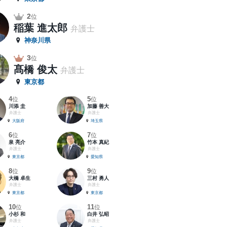
2
位
稲葉 進太郎
弁護士
神奈川県
3
位
髙橋 俊太
弁護士
東京都
4
5
位
位
川添 圭
加藤 善大
弁護士
弁護士
大阪府
埼玉県
6
7
位
位
泉 亮介
竹本 真紀
弁護士
弁護士
東京都
愛知県
8
9
位
位
大橋 卓生
三村 勇人
弁護士
弁護士
東京都
東京都
10
11
位
位
小杉 和
白井 弘昭
弁護士
弁護士