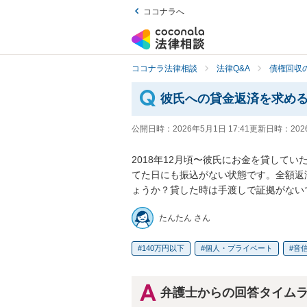
ココナラへ
ココナラ法律相談
法律Q&A
債権回収の
彼氏への貸金返済を求め
公開日時：
2026年5月1日 17:41
更新日時：
202
2018年12月頃〜彼氏にお金を貸して
てた日にも振込がない状態です。全額返
ょうか？貸した時は手渡しで証拠がない
たんたん さん
140万円以下
個人・プライベート
音
弁護士からの回答タイム