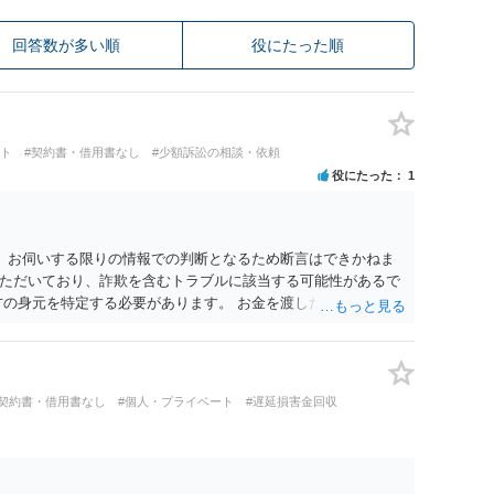
回答数が多い順
役にたった順
ート
#契約書・借用書なし
#少額訴訟の相談・依頼
役にたった
1
。 お伺いする限りの情報での判断となるため断言はできかねま
ただいており、詐欺を含むトラブルに該当する可能性があるで
方の身元を特定する必要があります。 お金を渡した方法が現金
ならば、相手方の身元を特定できる可能性もあるでしょう。 い
署に被害相談に行くことをお勧めします。
#契約書・借用書なし
#個人・プライベート
#遅延損害金回収