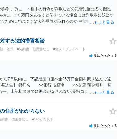
ご参考までに。 ・相手の行為が詐欺などの犯罪に当たる可能性
いのに、３０万円を支払うと伝えている場合には詐欺罪に該当す
するためにどのような法的手段が取れるのか ⇒契約に基づく履
考えられますが、 パパ活の契約は、売春防止法に抵触する契約
て 民法上無効（民法９０条）となるため、相手方に請求できな
所が分からない状態でも対応可能なのか ⇒訴訟等の裁判上の手
対する法的措置相談
の住所・氏名を把握している必要があります。
相談・依頼
#契約書・借用書なし
#個人・プライベート
役にたった
6
から7日以内に、下記指定口座へ金23万円全額を振り込んで返
振込先】 銀行名 ○○銀行 支店名 ○○支店 預金種別 普
○○○ 万一、上記期限までに返金がなされない場合には、貴殿には任
むを得ず、返還金23万円及びこれに対する遅延損害金の支払い
法的手続を直ちに講じます。 その際には、訴訟に要する費用そ
て請求する予定ですので、あらかじめ申し添えます。 本件は、
の住所がわからない
じた返還義務の履行を求めるものにすぎません。貴殿の仕入先
契約書・借用書なし
#140万円以下
、私に対する返還義務の発生や履行時期には何ら影響を及ぼす
役にたった
3
解決を不必要に遅延させることなく、誠意をもって速やかに返金
以上