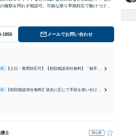
の種類を問わず相談可。可能な限り早期対応で駆けつけサ
労働】不当解雇・残業代請求はおまかせください
メールでお問い合わせ
【土日・夜間対応可】【初回相談30分無料】「相手方
表有
から書面を提示されたら、サインする前にご相談を」
経験豊富な弁護士が全力で交渉にあたります！相手方
と直接話す精神的負担を軽減「弁護士の交渉で慰謝料
【初回相談30分無料】状況に応じて手段を使い分け、
表有
金額アップ／減額交渉も対応可」【完全個室対応】
適切な方法で投稿の削除・発信者情報開示請求をおこ
ないます「企業やお店の風評被害対策／売り上げ低下
防止のために尽力」加害者側の対応可：開示請求の意
見照会が来たときの対処法、被害者との示談交渉
弁護士
岡山県