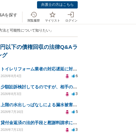
弁護士の方はこちら
&Aを探す
閲覧履歴
マイリスト
ログイン
る方法と可能性について知りたい」
万円以下の債権回収の法律Q&Aラ
ング
トイレリフォーム業者の対応遅延に対する法的措置相談
6
2026年8月4日
少額訟訴検討してるのですが、相手の住所がわからない
3
2026年8月3日
上階の水出しっぱなしによる漏水被害、130万円の回収方法を相談したい
5
2026年7月16日
貸付金返済の法的手段と慰謝料請求について
3
2026年7月13日