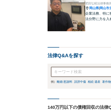
肥田弘昭法律事務
岡山県
岡山市
|
企業法務、特に
法分野に力を入
法律Q&Aを探す
例）
離婚 慰謝料
誹謗中傷
相続 遺産
著作物
140万円以下の債権回収の法律Q