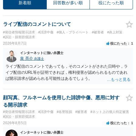
新着順
回答数が多い順
役にたった順
ライブ配信のコメントについて
#発信者情報開示請求
#誹謗中傷
#個人・プライベート
#被害者
#炎上対策
#訴訟・損害賠償請求
2026年8月7日
役にたった
1
インターネットに強い弁護士
泉 亮介
弁護士
ライブ配信のコメントであっても，そのコメントがされた日時や，ラ
イブ配信のURL等が証明できれば，権利侵害が認められるものであれ
ば開示請求が認められる可能性はあるでしょう。
顔写真、フルネームを使用した誹謗中傷、悪用に対す
る開示請求
#発信者情報開示請求
#誹謗中傷
#名誉毀損
#被害者
#ネット上の個人特定被害
#訴訟・損害賠償請求
2026年8月5日
役にたった
1
インターネットに強い弁護士