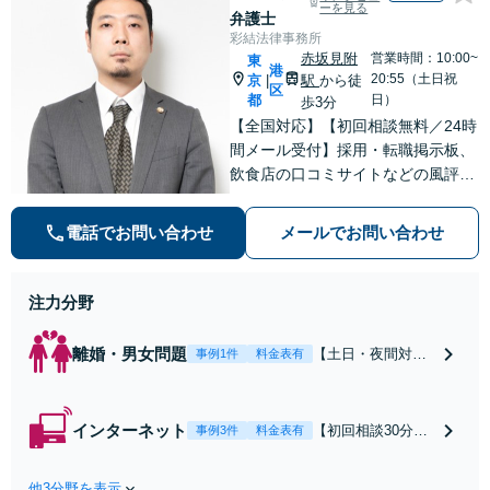
ーを見る
弁護士
彩結法律事務所
赤坂見附
営業時間：10:00~
東
港
20:55（土日祝
京
駅
から徒
|
区
都
日）
歩3分
【全国対応】【初回相談無料／24時
間メール受付】採用・転職掲示板、
飲食店の口コミサイトなどの風評被
害対策など実績あり！【刑事】犯罪
の種類を問わず相談可。可能な限り
電話でお問い合わせ
メールでお問い合わせ
早期対応で駆けつけサポート【労
働】不当解雇・残業代請求はおまか
せください
注力分野
離婚・男女問題
【土日・夜間対応
事例1件
料金表有
可】【初回相談30
分無料】「相手方
から書面を提示さ
インターネット
【初回相談30分無
事例3件
料金表有
れたら、サインす
料】状況に応じて
る前にご相談を」
手段を使い分け、
経験豊富な弁護士
他3分野を表示