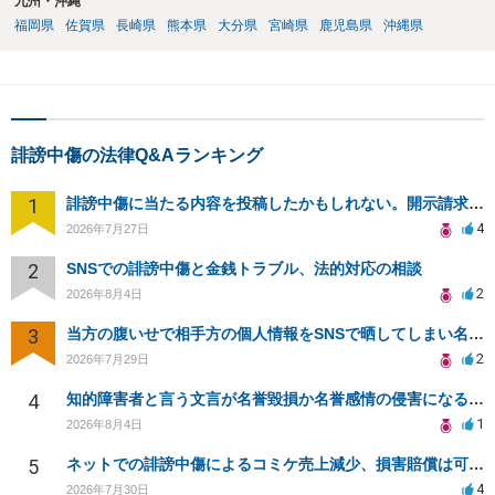
九州・沖縄
福岡県
佐賀県
長崎県
熊本県
大分県
宮崎県
鹿児島県
沖縄県
誹謗中傷の法律Q&Aランキング
1
誹謗中傷に当たる内容を投稿したかもしれない。開示請求や民事刑事裁判に発展しうるのか教えて欲しい。
4
2026年7月27日
2
SNSでの誹謗中傷と金銭トラブル、法的対応の相談
2
2026年8月4日
3
当方の腹いせで相手方の個人情報をSNSで晒してしまい名誉毀損させてしまったかもしれない
2
2026年7月29日
4
知的障害者と言う文言が名誉毀損か名誉感情の侵害になるか教えてほしい。
1
2026年8月4日
5
ネットでの誹謗中傷によるコミケ売上減少、損害賠償は可能か？
4
2026年7月30日