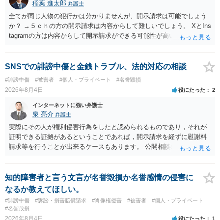
稲葉 進太郎
弁護士
全てが同じ人物の犯行かは分かりませんが、開示請求は可能でしょう
か？ →５ｃｈの方の開示請求は内容からして難しいでしょう。 XとIns
tagramの方は内容からして開示請求ができる可能性が高いでしょう。
ただ、アカウントが削除されていると開示請求は失敗する可能性が高
いでしょう。７月中にアカウントが削除されている場合、今から進め
ても失敗する可能性が高いように思われます。 相手を特定できた場
SNSでの誹謗中傷と金銭トラブル、法的対応の相談
合、相手に全ての弁護士費用を負担させることは可能でしょうか？ →
#誹謗中傷
#被害者
#個人・プライベート
#名誉毀損
訴訟外の交渉で相手方が認めれば負担させることができるでしょう。
2026年8月4日
役にたった
2
訴訟で判決となった場合は、実際の弁護士費用が認められる場合と認
められない場合があり何ともいえないところでしょう。
インターネットに強い弁護士
泉 亮介
弁護士
実際にその人が権利侵害行為をしたと認められるものであり，それが
証明できる証拠があるということであれば，開示請求を経ずに慰謝料
請求等を行うことが出来るケースもあります。 公開相談の場では回答
は難しいかと思われますので，お手持ちの証拠資料を持参の上弁護士
に個別に相談されると良いでしょう。
知的障害者と言う文言が名誉毀損か名誉感情の侵害に
なるか教えてほしい。
#誹謗中傷
#訴訟・損害賠償請求
#肖像権侵害
#被害者
#個人・プライベート
#名誉毀損
2026年8月4日
役にたった
1