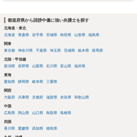
場合賠償金はいくらでしょうか。 →ケースバイケースであり、数万円
から１００万単位まで様々でしょう。裁判外であれば交渉して相手方
の請求額から減額することを試みることとなるでしょう。
都道府県から誹謗中傷に強い弁護士を探す
北海道・東北
北海道
青森県
岩手県
宮城県
秋田県
山形県
福島県
関東
東京都
神奈川県
千葉県
埼玉県
茨城県
栃木県
群馬県
北陸・甲信越
新潟県
長野県
山梨県
石川県
富山県
福井県
東海
愛知県
静岡県
岐阜県
三重県
関西
大阪府
兵庫県
京都府
滋賀県
奈良県
和歌山県
中国
広島県
岡山県
山口県
鳥取県
島根県
四国
香川県
愛媛県
高知県
徳島県