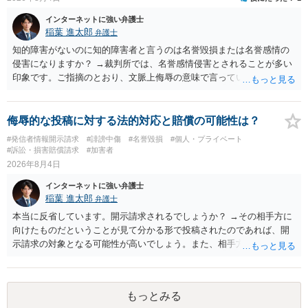
インターネットに強い弁護士
稲葉 進太郎
弁護士
知的障害がないのに知的障害者と言うのは名誉毀損または名誉感情の
侵害になりますか？ →裁判所では、名誉感情侵害とされることが多い
印象です。ご指摘のとおり、文脈上侮辱の意味で言っている点も加味
されていると思います。
侮辱的な投稿に対する法的対応と賠償の可能性は？
#発信者情報開示請求
#誹謗中傷
#名誉毀損
#個人・プライベート
#訴訟・損害賠償請求
#加害者
2026年8月4日
インターネットに強い弁護士
稲葉 進太郎
弁護士
本当に反省しています。開示請求されるでしょうか？ →その相手方に
向けたものだということが見て分かる形で投稿されたのであれば、開
示請求の対象となる可能性が高いでしょう。また、相手方の投稿した
文章からすると、実際に発信者情報開示請求がなされる可能性がある
と存じます。発信者情報開示請求が進むと、投稿に使った回線の契約
者のところに、意見照会がなされます。アカウント情報開示の場合
もっとみる
は、アカウントの登録メールに意見照会がなされます。 また、された