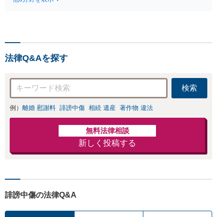
適切な方法で投稿
が全力で交渉にあ
の削除・発信者情
たります！相手方
報開示請求をおこ
と直接話す精神的
ないます「企業や
負担を軽減「弁護
お店の風評被害対
士の交渉で慰謝料
策／売り上げ低下
金額アップ／減額
法律Q&Aを探す
防止のために尽
交渉も対応可」
力」加害者側の対
【完全個室対応】
応可：開示請求の
検索
意見照会が来たと
きの対処法、被害
例）
離婚 慰謝料
誹謗中傷
相続 遺産
著作物 違法
者との示談交渉
無料法律相談
新しく投稿する
誹謗中傷の法律Q&A