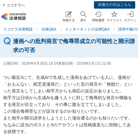
弁護士の方はこちら
ココナラへ
投稿する
探す
閲覧履歴
マイリスト
ログイン
ココナラ法律相談
法律Q&A
インターネットの法律Q&A
誹謗中傷の
漫画への批判発言で侮辱罪成立の可能性と開示請
求の可否
公開日時：
2026年4月30日 18:24
更新日時：
2026年5月1日 21:06
つい最近Xにて、生成AIで生成した漫画をあげている人に、漫画が
「おもんない、紙芝居漫画だ」といった旨の発言や「無能だ」とい
った発言をしてしまい相手方からも相応の反応がありました。

相手方は日頃から生成AIを嫌う人々に対して侮辱的な発言や揶揄を
する発言が目立っており、その事に腹を立ててしまいました。

この場合侮辱罪などが該当するのか知りたいです。

また相手が開示請求をしようとした場合通るのかも知りたいです。

ちなみに該当のポストとXのアカウントは投稿後直ちに削除してあ
る状態です。