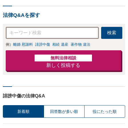
負担を軽減「弁護
お店の風評被害対
士の交渉で慰謝料
策／売り上げ低下
金額アップ／減額
法律Q&Aを探す
防止のために尽
交渉も対応可」
力」加害者側の対
【完全個室対応】
応可：開示請求の
検索
意見照会が来たと
きの対処法、被害
例）
離婚 慰謝料
誹謗中傷
相続 遺産
著作物 違法
者との示談交渉
無料法律相談
新しく投稿する
誹謗中傷の法律Q&A
新着順
回答数が多い順
役にたった順