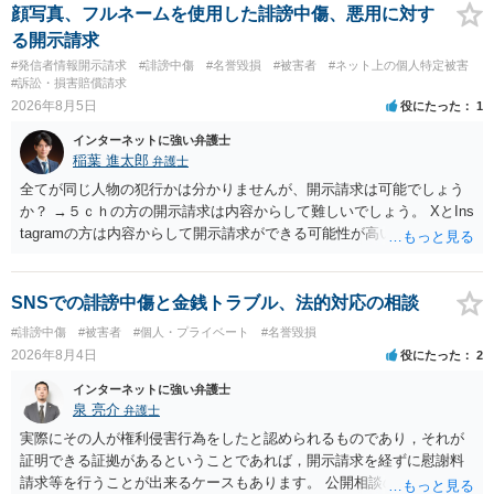
顔写真、フルネームを使用した誹謗中傷、悪用に対す
る開示請求
#発信者情報開示請求
#誹謗中傷
#名誉毀損
#被害者
#ネット上の個人特定被害
#訴訟・損害賠償請求
2026年8月5日
役にたった
1
インターネットに強い弁護士
稲葉 進太郎
弁護士
全てが同じ人物の犯行かは分かりませんが、開示請求は可能でしょう
か？ →５ｃｈの方の開示請求は内容からして難しいでしょう。 XとIns
tagramの方は内容からして開示請求ができる可能性が高いでしょう。
ただ、アカウントが削除されていると開示請求は失敗する可能性が高
いでしょう。７月中にアカウントが削除されている場合、今から進め
ても失敗する可能性が高いように思われます。 相手を特定できた場
SNSでの誹謗中傷と金銭トラブル、法的対応の相談
合、相手に全ての弁護士費用を負担させることは可能でしょうか？ →
#誹謗中傷
#被害者
#個人・プライベート
#名誉毀損
訴訟外の交渉で相手方が認めれば負担させることができるでしょう。
2026年8月4日
役にたった
2
訴訟で判決となった場合は、実際の弁護士費用が認められる場合と認
められない場合があり何ともいえないところでしょう。
インターネットに強い弁護士
泉 亮介
弁護士
実際にその人が権利侵害行為をしたと認められるものであり，それが
証明できる証拠があるということであれば，開示請求を経ずに慰謝料
請求等を行うことが出来るケースもあります。 公開相談の場では回答