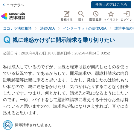
弁護士の方はこちら
ココナラへ
投稿する
探す
閲覧履歴
マイリスト
ログイン
ココナラ法律相談
法律Q&A
インターネットの法律Q&A
誹謗中傷の
親に迷惑かけずに開示請求を乗り切りたい
公開日時：
2026年4月23日 18:03
更新日時：
2026年4月24日 03:52
私は成人しているのですが、回線と端末は親が契約したものを使っ
ている状況です。であるからして、開示請求や、慰謝料請求の内容
証明郵便等は親に来ると思います。しかし、発信したのは紛れもな
い私なので、親に迷惑をかけたり、気づかれたりすることなく解決
したいです。つまり、何とかして、請求先が私になるようにしたい
のです。一応、バイトをして慰謝料請求に堪えうる十分なお金は持
っていると思いますので、請求先が私になりさえすれば、直ぐに支
払えると思います。
開示請求された後 さん