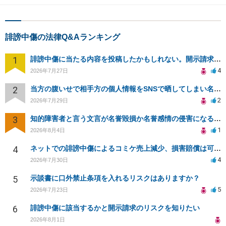
誹謗中傷の法律Q&Aランキング
1
誹謗中傷に当たる内容を投稿したかもしれない。開示請求や民事刑事裁判に発展しうるのか教えて欲しい。
4
2026年7月27日
2
当方の腹いせで相手方の個人情報をSNSで晒してしまい名誉毀損させてしまったかもしれない
2
2026年7月29日
3
知的障害者と言う文言が名誉毀損か名誉感情の侵害になるか教えてほしい。
1
2026年8月4日
4
ネットでの誹謗中傷によるコミケ売上減少、損害賠償は可能か？
4
2026年7月30日
5
示談書に口外禁止条項を入れるリスクはありますか？
5
2026年7月23日
6
誹謗中傷に該当するかと開示請求のリスクを知りたい
2026年8月1日