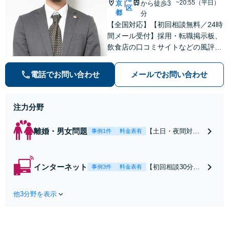
~20:55（平日）
京
から徒歩3
|
区
都
分
【全国対応】【初回相談無料／24時
間メール受付】採用・転職掲示板、
飲食店の口コミサイトなどの風評被
害対策など実績あり！【刑事】犯罪
の種類を問わず相談可。可能な限り
電話でお問い合わせ
メールでお問い合わせ
早期対応で駆けつけサポート【労
働】不当解雇・残業代請求はおまか
せください
注力分野
離婚・男女問題
【土日・夜間対応
事例1件
料金表有
可】【初回相談30
分無料】「相手方
から書面を提示さ
インターネット
【初回相談30分無
事例3件
料金表有
れたら、サインす
料】状況に応じて
る前にご相談を」
手段を使い分け、
経験豊富な弁護士
他3分野を表示
適切な方法で投稿
が全力で交渉にあ
の削除・発信者情
たります！相手方
報開示請求をおこ
と直接話す精神的
ないます「企業や