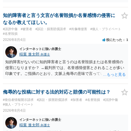
は難しいかと思われますので，お手持ちの証拠資料を持参の上弁護士
に個別に相談されると良いでしょう。
知的障害者と言う文言が名誉毀損か名誉感情の侵害に
なるか教えてほしい。
#誹謗中傷
#被害者
#訴訟・損害賠償請求
#肖像権侵害
#個人・プライベート
#名誉毀損
2026年8月4日
役にたった
1
インターネットに強い弁護士
稲葉 進太郎
弁護士
知的障害がないのに知的障害者と言うのは名誉毀損または名誉感情の
侵害になりますか？ →裁判所では、名誉感情侵害とされることが多い
印象です。ご指摘のとおり、文脈上侮辱の意味で言っている点も加味
されていると思います。
侮辱的な投稿に対する法的対応と賠償の可能性は？
#発信者情報開示請求
#訴訟・損害賠償請求
#加害者
#名誉毀損
#誹謗中傷
#個人・プライベート
2026年8月4日
インターネットに強い弁護士
稲葉 進太郎
弁護士