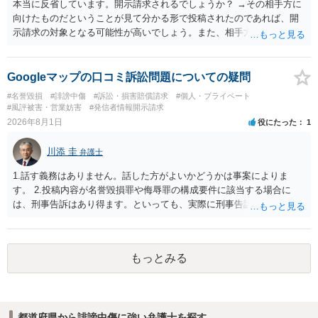
本当に反省しています。開示請求されるでしょうか？ →その相手方に
向けたものだということが見て分かる形で投稿されたのであれば、開
示請求の対象となる可能性が高いでしょう。また、相手方の投稿した
文章からすると、実際に発信者情報開示請求がなされる可能性がある
と存じます。発信者情報開示請求が進むと、投稿に使った回線の契約
者のところに、意見照会がなされます。アカウント情報開示の場合
Googleマップの口コミ訴訟問題についての疑問
は、アカウントの登録メールに意見照会がなされます。 また、された
#名誉毀損
#誹謗中傷
#訴訟・損害賠償請求
#個人・プライベート
場合賠償金はいくらでしょうか。 →ケースバイケースであり、数万円
#風評被害・営業妨害
#発信者情報開示請求
から１００万単位まで様々でしょう。裁判外であれば交渉して相手方
2026年8月1日
役にたった
1
の請求額から減額することを試みることとなるでしょう。
川添 圭
弁護士
1.話す義務はありません。話した方がよいかどうかは事案によりま
す。 2.投稿内容が名誉毀損罪や侮辱罪の構成要件に該当する場合に
は、刑事告訴はあり得ます。といっても、実際に刑事告訴に動くかど
うかは事案によります。 3.これも事案によりますが、半年から1年程度
です。Googleは電話番号の開示請求もできることが多いので、少しで
も特定可能になるよう、複数ルートで開示請求が行われることが多い
もっとみる
です。さらにいえば、利用者からの口コミ投稿の場合、開示請求者は
ある程度対象者を特定できている（ただし証拠による裏付けか必要な
ので発信者情報開示請求をする）というケースが比較的多いと思われ
ます。
都道府県から誹謗中傷に強い弁護士を探す