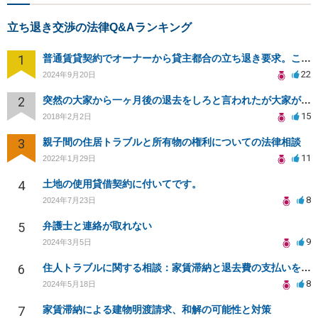
立ち退き交渉の法律Q&Aランキング
1
普通賃貸契約でオーナーから貸主都合の立ち退き要求。このまま住み続けるには？
22
2024年9月20日
2
突然の大家から一ヶ月後の退去をしろと言われたが大家が損害請求に応じない
15
2018年2月2日
3
親子間の住居トラブルと所有物の権利についての法律相談
11
2022年1月29日
4
土地の使用貸借契約に付いてです。
8
2024年7月23日
5
弁護士と連絡が取れない
9
2024年3月5日
6
住人トラブルに関する相談：家賃滞納と退去費の支払いを拒否され、管理鍵の横領も発生
8
2024年5月18日
7
家賃滞納による建物明渡請求、和解の可能性と対策