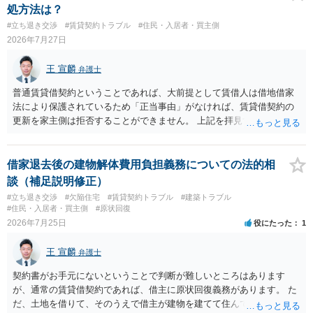
処方法は？
#立ち退き交渉
#賃貸契約トラブル
#住民・入居者・買主側
2026年7月27日
王 宣麟
弁護士
普通賃貸借契約ということであれば、大前提として賃借人は借地借家
法により保護されているため「正当事由」がなければ、賃貸借契約の
更新を家主側は拒否することができません。 上記を拝見する限り、通
常どおり賃料を支払い続けている状況であれば、単に「部屋の内部を
定期確認させてもらないこと」が直ちに正当事由に当たるとは思えま
せんので、更新拒絶を拒否される方向性でよろしいかと存じます。 そ
借家退去後の建物解体費用負担義務についての法的相
の交渉の中で、一定の金銭をもらえれば退去には応じる旨交渉をして
談（補足説明修正）
みるのはいかがでしょうか。 過去に賃借人の許可なく無断で賃貸人が
#立ち退き交渉
#欠陥住宅
#賃貸契約トラブル
#建築トラブル
入室する行為自体は不法行為となり、また刑事的にも住居侵入罪が成
#住民・入居者・買主側
#原状回復
立する可能性がありますので、これを理由に一定の金銭賠償を求める
2026年7月25日
役にたった
1
のも一つでしょう。
王 宣麟
弁護士
契約書がお手元にないということで判断が難しいところはあります
が、通常の賃貸借契約であれば、借主に原状回復義務があります。 た
だ、土地を借りて、そのうえで借主が建物を建てて住んでいたケース