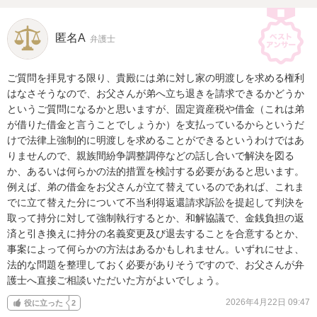
匿名A
弁護士
ご質問を拝見する限り、貴殿には弟に対し家の明渡しを求める権利
はなさそうなので、お父さんが弟へ立ち退きを請求できるかどうか
というご質問になるかと思いますが、固定資産税や借金（これは弟
が借りた借金と言うことでしょうか）を支払っているからというだ
けで法律上強制的に明渡しを求めることができるというわけではあ
りませんので、親族間紛争調整調停などの話し合いで解決を図る
か、あるいは何らかの法的措置を検討する必要があると思います。
例えば、弟の借金をお父さんが立て替えているのであれば、これま
でに立て替えた分について不当利得返還請求訴訟を提起して判決を
取って持分に対して強制執行するとか、和解協議で、金銭負担の返
済と引き換えに持分の名義変更及び退去することを合意するとか、
事案によって何らかの方法はあるかもしれません。いずれにせよ、
法的な問題を整理しておく必要がありそうですので、お父さんが弁
護士へ直接ご相談いただいた方がよいでしょう。
2026年4月22日 09:47
役に立った
2