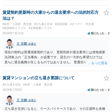
とは異なり、地付き一戸建て住宅（貸主所有）自体を賃借していたの
であれば、建物を収去して土地を明渡す義務は原則生じないはずで
す。 その後、建物を平屋に立て替えた場合であっても、貸主の承諾を
賃貸契約更新時の大家からの退去要求への法的対応方
得ているのであれば、単純に費用を捻出した側に平屋の所有権が帰属
法は？
する、という話になるわけでもないように思います。 そのため、現
#住民・入居者・買主側
#立ち退き交渉
#原状回復
#オーナー・売主側
状、解体費用を負担することが明確な案件ではないため、まずは相手
#賃貸契約トラブル
#定期借家トラブル
に請求の根拠（なぜ当方が平屋の解体費用を負担しなければならない
2026年7月21日
役にたった
2
のか）を確認されてみてはいかがでしょうか。
王 宣麟
弁護士
現在の契約は普通借家契約であり、更新拒絶や退去要求には借地借家
法28条上の「正当事由」が必要です。貸主の一方的な希望だけでは、
直ちに退去義務が生じるものではありません。 普通借家契約から定期
借家契約への切り替えは、既存の普通借家契約を合意解約したうえで
新たな定期借家契約を締結する形になりますが、これは任意の合意が
前提であり、借主が同意しなければ成立しません。 12年間の居住実
賃貸マンションの立ち退き要請について
績、子どもの学校や地域とのつながり、転居費用の準備が困難な事情
#立ち退き交渉
#住民・入居者・買主側
などは、借主側の強い居住継続の必要性として正当事由判断において
2026年7月5日
役にたった
2
重視される要素ですので、貸主側にかなり具体的な事情と立退料など
がない限り、更新拒絶が認められるハードルは一般的に高いと考えら
王 宣麟
弁護士
れます。 建物が未登記であること自体は、賃貸借契約の有効性を直ち
に否定するものではなく、引渡しがされていれば賃貸借の効力は原則
立ち退き交渉になると、ケースバイケースであり、その立退料も各種