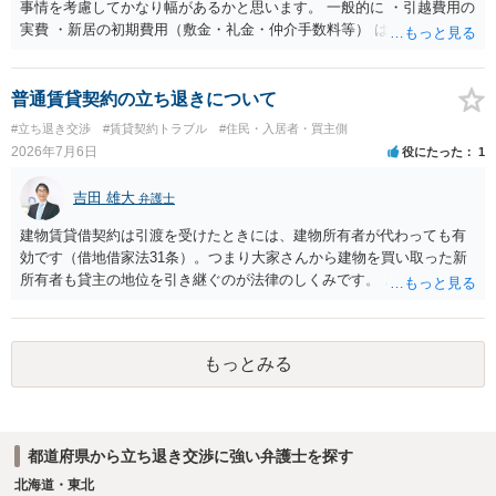
有効とされています。 今後の交渉では、①現在は普通借家契約が継続
事情を考慮してかなり幅があるかと思います。 一般的に ・引越費用の
しており定期借家への変更に合意していないこと、②貸主側の事情
実費 ・新居の初期費用（敷金・礼金・仲介手数料等） は固い部分かと
（誰が所有者で誰が実際に住む予定か等）を具体的に書面で説明して
思われ、後は、現在の家賃６か月分前後の金額をもらって退去するパ
ほしいこと、③自分たちの居住継続の必要性を丁寧に伝えること、を
ターンが多いかと存じます。
基本方針としたうえで、仮に一定時期の退去を検討する場合には、立
普通賃貸契約の立ち退きについて
退料・引越費用・原状回復費用負担などの条件を明確にした書面を作
#立ち退き交渉
#賃貸契約トラブル
#住民・入居者・買主側
成することが重要です。 契約書では、更新条項・解除条項・期間の定
2026年7月6日
役にたった
1
め・定期借家に関する記載の有無、これまでの更新時の合意内容
（「今回で最後」などの文言）が、借主不利な特約として無効になり
吉田 雄大
得るかどうかも含めて検討ポイントになりますので、署名押印前に内
弁護士
容を十分に確認し、不明点は弁護士に相談することをおすすめしま
建物賃貸借契約は引渡を受けたときには、建物所有者が代わっても有
す。
効です（借地借家法31条）。つまり大家さんから建物を買い取った新
所有者も貸主の地位を引き継ぐのが法律のしくみです。 おそらくは、
新所有者から立退料の提示があることかと思います。金額などの条件
が納得いくものであれば応じても良いですが、納得できなければ断る
（家賃を支払い居住を続ける）のが良いでしょう。
もっとみる
都道府県から立ち退き交渉に強い弁護士を探す
北海道・東北