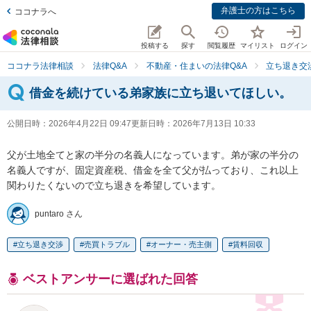
弁護士の方はこちら
ココナラへ
投稿する
探す
閲覧履歴
マイリスト
ログイン
ココナラ法律相談
法律Q&A
不動産・住まいの法律Q&A
立ち退き交
借金を続けている弟家族に立ち退いてほしい。
公開日時：
2026年4月22日 09:47
更新日時：
2026年7月13日 10:33
父が土地全てと家の半分の名義人になっています。弟が家の半分の
名義人ですが、固定資産税、借金を全て父が払っており、これ以上
関わりたくないので立ち退きを希望しています。
puntaro さん
立ち退き交渉
売買トラブル
オーナー・売主側
賃料回収
ベストアンサーに選ばれた回答