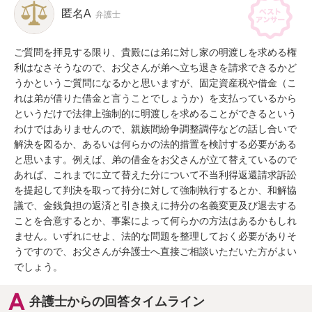
匿名A
弁護士
ご質問を拝見する限り、貴殿には弟に対し家の明渡しを求める権
利はなさそうなので、お父さんが弟へ立ち退きを請求できるかど
うかというご質問になるかと思いますが、固定資産税や借金（こ
れは弟が借りた借金と言うことでしょうか）を支払っているから
というだけで法律上強制的に明渡しを求めることができるという
わけではありませんので、親族間紛争調整調停などの話し合いで
解決を図るか、あるいは何らかの法的措置を検討する必要がある
と思います。例えば、弟の借金をお父さんが立て替えているので
あれば、これまでに立て替えた分について不当利得返還請求訴訟
を提起して判決を取って持分に対して強制執行するとか、和解協
議で、金銭負担の返済と引き換えに持分の名義変更及び退去する
ことを合意するとか、事案によって何らかの方法はあるかもしれ
ません。いずれにせよ、法的な問題を整理しておく必要がありそ
うですので、お父さんが弁護士へ直接ご相談いただいた方がよい
でしょう。
弁護士からの回答タイムライン