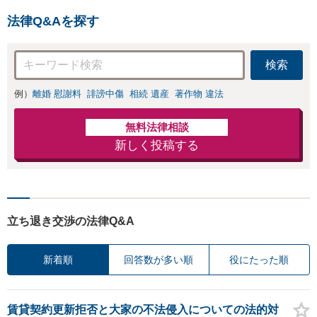
法律Q&Aを探す
検索
例）
離婚 慰謝料
誹謗中傷
相続 遺産
著作物 違法
無料法律相談
新しく投稿する
立ち退き交渉の法律Q&A
新着順
回答数が多い順
役にたった順
賃貸契約更新拒否と大家の不法侵入についての法的対