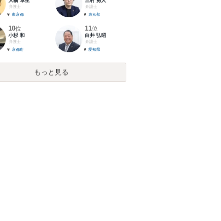
大橋 卓生
三村 勇人
弁護士
弁護士
東京都
東京都
10
11
位
位
小杉 和
白井 弘昭
弁護士
弁護士
京都府
愛知県
もっと見る