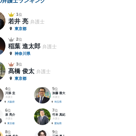
の弁護士ランキング
1
位
若井 亮
弁護士
東京都
2
位
稲葉 進太郎
弁護士
神奈川県
3
位
髙橋 俊太
弁護士
東京都
4
5
位
位
川添 圭
加藤 善大
弁護士
弁護士
大阪府
埼玉県
6
7
位
位
泉 亮介
竹本 真紀
弁護士
弁護士
東京都
愛知県
8
9
位
位