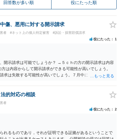
回答数が多い順
役にたった順
中傷、悪用に対する開示請求
被害者
#ネット上の個人特定被害
#訴訟・損害賠償請求
役にたった
1
、開示請求は可能でしょうか？ →５ｃｈの方の開示請求は内容
ramの方は内容からして開示請求ができる可能性が高いでしょう。
請求は失敗する可能性が高いでしょう。７月中にアカウントが
する可能性が高いように思われます。 相手を特定できた場合、
は可能でしょうか？ →訴訟外の交渉で相手方が認めれば負担さ
なった場合は、実際の弁護士費用が認められる場合と認められ
、法的対応の相談
ょう。
被害者
役にたった
2
られるものであり，それが証明できる証拠があるということで
行うことが出来るケースもあります。 公開相談の場では回答は