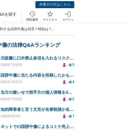
弁護士の方はこちら
&Aを探す
閲覧履歴
マイリスト
ログイン
に対する誹謗中傷は何罪？時効は？」
中傷の法律Q&Aランキング
示談書に口外禁止条項を入れるリスクはありますか？
5
2026年7月23日
誹謗中傷に当たる内容を投稿したかもしれない。開示請求や民事刑事裁判に発展しうるのか教えて欲しい。
4
2026年7月27日
当方の腹いせで相手方の個人情報をSNSで晒してしまい名誉毀損させてしまったかもしれない
2
2026年7月29日
知的障害者と言う文言が名誉毀損か名誉感情の侵害になるか教えてほしい。
1
2026年8月4日
ネットでの誹謗中傷によるコミケ売上減少、損害賠償は可能か？