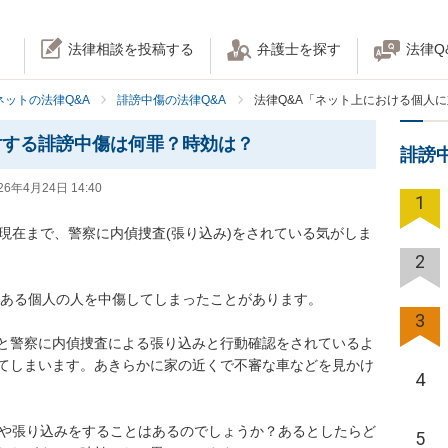
法律相談を投稿する
弁護士を探す
法律Q
ネットの法律Q&A
誹謗中傷の法律Q&A
法律Q&A「ネット上における個人
対する誹謗中傷は何罪？時効は？
誹謗
26年4月24日 14:40
1
での現在まで、警察に内偵捜査(張り込み)をされている気がしま
2
とある個人の人を中傷してしまったことがあります。

3
と警察に内偵捜査による張り込みと行動確認をされているよ
てしまいます。あきらかに家の近くで不審な車などを見かけ
4
査や張り込みをすることはあるのでしょうか？あるとしたらど
5