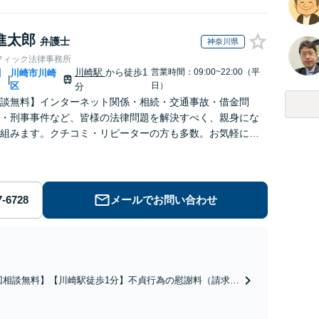
進太郎
弁護士
神奈川県
フィック法律事務所
川崎駅
から徒歩1
営業時間：09:00~22:00（平
川
川崎市川崎
|
区
日）
分
談無料】インターネット関係・相続・交通事故・借金問
・刑事事件など、皆様の法律問題を解決すべく、親身にな
組みます。クチコミ・リピーターの方も多数。お気軽にお
せ下さい。
メールでお問い合わせ
回相談無料】【川崎駅徒歩1分】不貞行為の慰謝料（請求さ
／請求したい）・熟年離婚・年金分割・婚姻費用・養育
財産分与・離婚の慰謝料など実績多数。川崎地域に根ざし