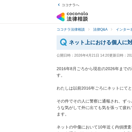
ココナラへ
ココナラ法律相談
法律Q&A
インター
ネット上における個人に
公開日時：
2026年4月21日 14:20
更新日時：
20
2016年8月ごろから現在の2026年ま
す。

わたしは以前2016年ごろにネットにて
その件でその人に警察に通報され、ずっ
うな気がして外に出ても気を張って疲れ
ます。

ネットの中傷において10年近く内偵捜