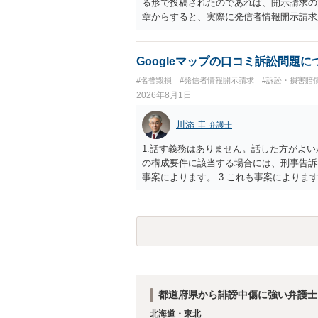
る形で投稿されたのであれば、開示請求の
章からすると、実際に発信者情報開示請求
むと、投稿に使った回線の契約者のところ
カウントの登録メールに意見照会がなされ
スバイケースであり、数万円から１００万
Googleマップの口コミ訴訟問題
額から減額することを試みることとなるで
#名誉毀損
#発信者情報開示請求
#訴訟・損害賠
2026年8月1日
川添 圭
弁護士
1.話す義務はありません。話した方がよい
の構成要件に該当する場合には、刑事告訴
事案によります。 3.これも事案によります
きることが多いので、少しでも特定可能に
さらにいえば、利用者からの口コミ投稿の
証拠による裏付けか必要なので発信者情報
都道府県から誹謗中傷に強い弁護士
北海道・東北