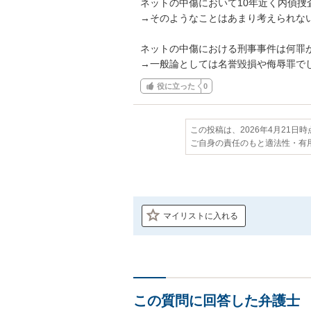
ネットの中傷において10年近く内偵捜
→そのようなことはあまり考えられない
ネットの中傷における刑事事件は何罪が
→一般論としては名誉毀損や侮辱罪で
役に立った
0
この投稿は、2026年4月21日
ご自身の責任のもと適法性・有
マイリストに入れる
この質問に回答した弁護士