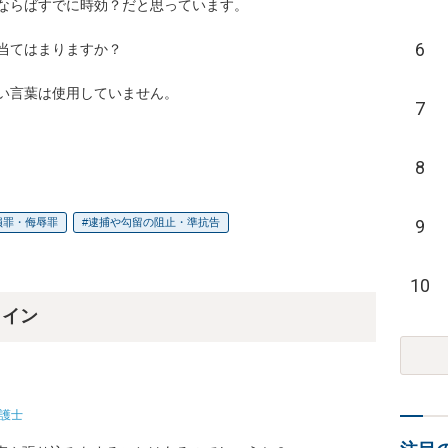
ならばすでに時効？だと思っています。

6
当てはまりますか？

い言葉は使用していません。

7
8
9
損罪・侮辱罪
逮捕や勾留の阻止・準抗告
10
ライン
護士