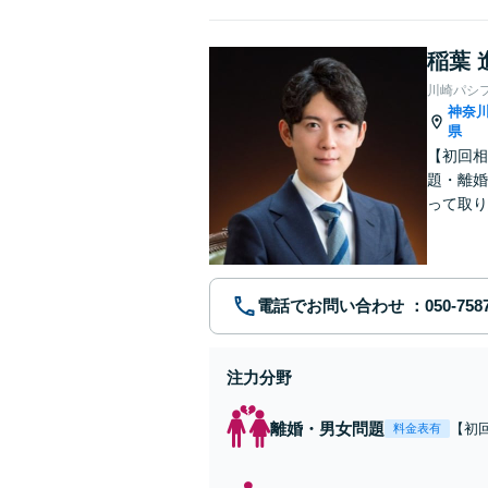
稲葉 
川崎パシ
神奈
県
【初回相
題・離婚
って取り
問い合わ
電話でお問い合わせ
注力分野
離婚・男女問題
【初
料金表有
れた
費・