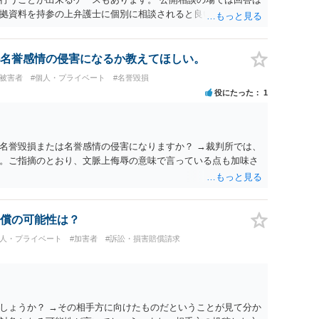
拠資料を持参の上弁護士に個別に相談されると良いでしょう。
名誉感情の侵害になるか教えてほしい。
#被害者
#個人・プライベート
#名誉毀損
役にたった
1
名誉毀損または名誉感情の侵害になりますか？ →裁判所では、
。ご指摘のとおり、文脈上侮辱の意味で言っている点も加味さ
償の可能性は？
個人・プライベート
#加害者
#訴訟・損害賠償請求
しょうか？ →その相手方に向けたものだということが見て分か