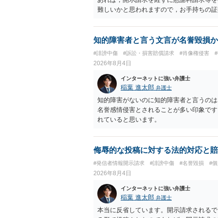
難しいかと思われますので，お手持ちの証
知的障害者と言う文言が名誉毀損か
#誹謗中傷
#訴訟・損害賠償請求
#肖像権侵害
2026年8月4日
インターネットに強い弁護士
稲葉 進太郎
弁護士
知的障害がないのに知的障害者と言うのは
名誉感情侵害とされることが多い印象です
れていると思います。
侮辱的な投稿に対する法的対応と賠
#発信者情報開示請求
#誹謗中傷
#名誉毀損
#
2026年8月4日
インターネットに強い弁護士
稲葉 進太郎
弁護士
本当に反省しています。開示請求されるで