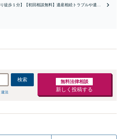
護士として、あなたの人生の再スタートを全力で後押しし
り徒歩１分】【初回相談無料】遺産相続トラブルや遺言
。
相続問題に豊富な実績があります。安心・信頼・丁寧を
の高いリーガルサービスを目指しております。
検索
無料法律相談
新しく投稿する
 違法