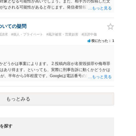
対象となる可能性が高いでしょう。また、相手方の投稿した文
がなされる可能性があると存じます。発信者情報開示請求が進
に、意見照会がなされます。アカウント情報開示の場合は、ア
ます。 また、された場合賠償金はいくらでしょうか。 →ケー
単位まで様々でしょう。裁判外であれば交渉して相手方の請求
についての疑問
しょう。
償請求
#個人・プライベート
#風評被害・営業妨害
#誹謗中傷
役にたった
1
かどうかは事案によります。 2.投稿内容が名誉毀損罪や侮辱罪
はあり得ます。といっても、実際に刑事告訴に動くかどうかは
が、半年から1年程度です。Googleは電話番号の開示請求もで
なるよう、複数ルートで開示請求が行われることが多いです。
場合、開示請求者はある程度対象者を特定できている（ただし
開示請求をする）というケースが比較的多いと思われます。
もっとみる
を探す