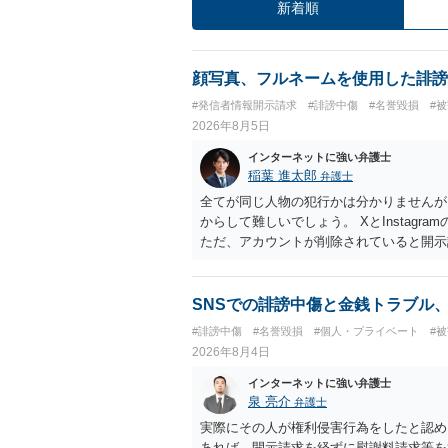
新着順
顔写真、フルネームを使用した誹謗
#発信者情報開示請求
#誹謗中傷
#名誉毀損
#
2026年8月5日
インターネットに強い弁護士
稲葉 進太郎
弁護士
全てが同じ人物の犯行かは分かりませんが
からして難しいでしょう。 XとInstag
ただ、アカウントが削除されていると開示
削除されている場合、今から進めても失敗
相手に全ての弁護士費用を負担させること
せることができるでしょう。訴訟で判決と
SNSでの誹謗中傷と金銭トラブル
ない場合があり何ともいえないところでし
#誹謗中傷
#名誉毀損
#個人・プライベート
#
2026年8月4日
インターネットに強い弁護士
泉 亮介
弁護士
実際にその人が権利侵害行為をしたと認め
あれば，開示請求を経ずに慰謝料請求等を