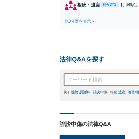
た弁
相続・遺言
【川崎駅よ
料金表有
ます
作成などの
心がけ，質
他3分野を表示
法律Q&Aを探す
例）
離婚 慰謝料
誹謗中傷
相続 遺産
著作物
誹謗中傷の法律Q&A