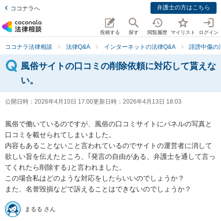
弁護士の方はこちら
ココナラへ
投稿する
探す
閲覧履歴
マイリスト
ログイン
ココナラ法律相談
法律Q&A
インターネットの法律Q&A
誹謗中傷の
風俗サイトの口コミの削除依頼に対応して貰えな
い。
公開日時：
2026年4月10日 17:00
更新日時：
2026年4月13日 18:03
風俗で働いているのですが、風俗の口コミサイトにパネルの写真と
口コミを載せられてしまいました。

内容もあることないこと言われているのでサイトの運営者に消して
欲しい旨を伝えたところ、｢発言の自由がある、弁護士を通して言っ
てくれたら削除する｣と言われました。

この場合私はどのような対応をしたらいいのでしょうか？

また、名誉毀損などで訴えることはできないのでしょうか？
まるる さん