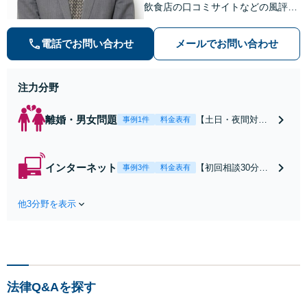
飲食店の口コミサイトなどの風評被
害対策など実績あり！【刑事】犯罪
の種類を問わず相談可。可能な限り
電話でお問い合わせ
メールでお問い合わせ
早期対応で駆けつけサポート【労
働】不当解雇・残業代請求はおまか
せください
注力分野
離婚・男女問題
【土日・夜間対応
事例1件
料金表有
可】【初回相談30
分無料】「相手方
から書面を提示さ
インターネット
【初回相談30分無
事例3件
料金表有
れたら、サインす
料】状況に応じて
る前にご相談を」
手段を使い分け、
経験豊富な弁護士
他3分野を表示
適切な方法で投稿
が全力で交渉にあ
の削除・発信者情
たります！相手方
報開示請求をおこ
と直接話す精神的
ないます「企業や
負担を軽減「弁護
お店の風評被害対
士の交渉で慰謝料
策／売り上げ低下
金額アップ／減額
法律Q&Aを探す
防止のために尽
交渉も対応可」
力」加害者側の対