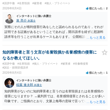
合、相手に全ての弁護士費用を負担させることは可能でしょうか？ →
#誹謗中傷
#名誉毀損
#被害者
#個人・プライベート
訴訟外の交渉で相手方が認めれば負担させることができるでしょう。
2026年8月4日
役にたった
2
訴訟で判決となった場合は、実際の弁護士費用が認められる場合と認
められない場合があり何ともいえないところでしょう。
インターネットに強い弁護士
泉 亮介
弁護士
実際にその人が権利侵害行為をしたと認められるものであり，それが
証明できる証拠があるということであれば，開示請求を経ずに慰謝料
請求等を行うことが出来るケースもあります。 公開相談の場では回答
は難しいかと思われますので，お手持ちの証拠資料を持参の上弁護士
に個別に相談されると良いでしょう。
知的障害者と言う文言が名誉毀損か名誉感情の侵害に
なるか教えてほしい。
#誹謗中傷
#名誉毀損
#個人・プライベート
#被害者
#肖像権侵害
#訴訟・損害賠償請求
2026年8月4日
役にたった
1
インターネットに強い弁護士
稲葉 進太郎
弁護士
知的障害がないのに知的障害者と言うのは名誉毀損または名誉感情の
侵害になりますか？ →裁判所では、名誉感情侵害とされることが多い
印象です。ご指摘のとおり、文脈上侮辱の意味で言っている点も加味
されていると思います。