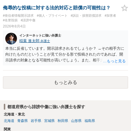
侮辱的な投稿に対する法的対応と賠償の可能性は？
#発信者情報開示請求
#個人・プライベート
#訴訟・損害賠償請求
#加害者
#名誉毀損
#誹謗中傷
2026年8月4日
インターネットに強い弁護士
稲葉 進太郎
弁護士
本当に反省しています。開示請求されるでしょうか？ →その相手方に
向けたものだということが見て分かる形で投稿されたのであれば、開
示請求の対象となる可能性が高いでしょう。また、相手方の投稿した
文章からすると、実際に発信者情報開示請求がなされる可能性がある
と存じます。発信者情報開示請求が進むと、投稿に使った回線の契約
者のところに、意見照会がなされます。アカウント情報開示の場合
もっとみる
は、アカウントの登録メールに意見照会がなされます。 また、された
場合賠償金はいくらでしょうか。 →ケースバイケースであり、数万円
から１００万単位まで様々でしょう。裁判外であれば交渉して相手方
の請求額から減額することを試みることとなるでしょう。
都道府県から誹謗中傷に強い弁護士を探す
北海道・東北
北海道
青森県
岩手県
宮城県
秋田県
山形県
福島県
関東