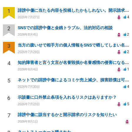
1
誹謗中傷に当たる内容を投稿したかもしれない。開示請求や民事刑事裁判に発展しうるのか教えて欲しい。
4
2026年7月27日
2
SNSでの誹謗中傷と金銭トラブル、法的対応の相談
2
2026年8月4日
3
当方の腹いせで相手方の個人情報をSNSで晒してしまい名誉毀損させてしまったかもしれない
2
2026年7月29日
4
知的障害者と言う文言が名誉毀損か名誉感情の侵害になるか教えてほしい。
1
2026年8月4日
5
ネットでの誹謗中傷によるコミケ売上減少、損害賠償は可能か？
4
2026年7月30日
6
示談書に口外禁止条項を入れるリスクはありますか？
5
2026年7月23日
7
誹謗中傷に該当するかと開示請求のリスクを知りたい
2026年8月1日