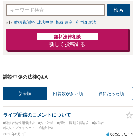
【完全個室対応】
応可：開示請求の
検索
意見照会が来たと
きの対処法、被害
例）
離婚 慰謝料
誹謗中傷
相続 遺産
著作物 違法
者との示談交渉
無料法律相談
新しく投稿する
誹謗中傷の法律Q&A
新着順
回答数が多い順
役にたった順
ライブ配信のコメントについて
#発信者情報開示請求
#炎上対策
#訴訟・損害賠償請求
#被害者
#個人・プライベート
#誹謗中傷
2026年8月7日
役にたった
1