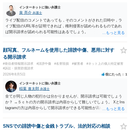
インターネットに強い弁護士
泉 亮介
弁護士
ライブ配信のコメントであっても，そのコメントがされた日時や，ラ
イブ配信のURL等が証明できれば，権利侵害が認められるものであれ
ば開示請求が認められる可能性はあるでしょう。
顔写真、フルネームを使用した誹謗中傷、悪用に対す
る開示請求
#発信者情報開示請求
#誹謗中傷
#名誉毀損
#被害者
#ネット上の個人特定被害
#訴訟・損害賠償請求
2026年8月5日
役にたった
1
インターネットに強い弁護士
稲葉 進太郎
弁護士
全てが同じ人物の犯行かは分かりませんが、開示請求は可能でしょう
か？ →５ｃｈの方の開示請求は内容からして難しいでしょう。 XとIns
tagramの方は内容からして開示請求ができる可能性が高いでしょう。
ただ、アカウントが削除されていると開示請求は失敗する可能性が高
いでしょう。７月中にアカウントが削除されている場合、今から進め
ても失敗する可能性が高いように思われます。 相手を特定できた場
SNSでの誹謗中傷と金銭トラブル、法的対応の相談