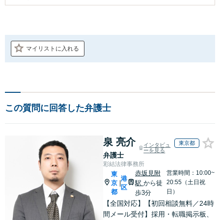
マイリストに入れる
この質問に回答した弁護士
泉 亮介
東京都
インタビュ
ーを見る
弁護士
彩結法律事務所
赤坂見附
営業時間：10:00~
東
港
20:55（土日祝
京
駅
から徒
|
区
都
日）
歩3分
【全国対応】【初回相談無料／24時
間メール受付】採用・転職掲示板、