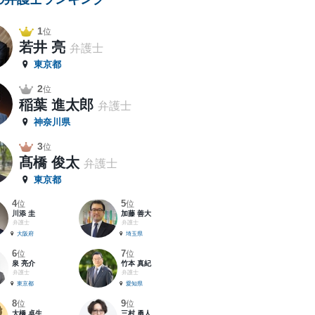
1
位
若井 亮
弁護士
東京都
2
位
稲葉 進太郎
弁護士
神奈川県
3
位
髙橋 俊太
弁護士
東京都
4
5
位
位
川添 圭
加藤 善大
弁護士
弁護士
大阪府
埼玉県
6
7
位
位
泉 亮介
竹本 真紀
弁護士
弁護士
東京都
愛知県
8
9
位
位
大橋 卓生
三村 勇人