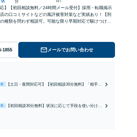
区
日）
分
応】【初回相談無料／24時間メール受付】採用・転職掲示
店の口コミサイトなどの風評被害対策など実績あり！【刑
の種類を問わず相談可。可能な限り早期対応で駆けつけサ
労働】不当解雇・残業代請求はおまかせください
メールでお問い合わせ
【土日・夜間対応可】【初回相談30分無料】「相手方
表有
から書面を提示されたら、サインする前にご相談を」
経験豊富な弁護士が全力で交渉にあたります！相手方
と直接話す精神的負担を軽減「弁護士の交渉で慰謝料
【初回相談30分無料】状況に応じて手段を使い分け、
表有
金額アップ／減額交渉も対応可」【完全個室対応】
適切な方法で投稿の削除・発信者情報開示請求をおこ
ないます「企業やお店の風評被害対策／売り上げ低下
防止のために尽力」加害者側の対応可：開示請求の意
見照会が来たときの対処法、被害者との示談交渉