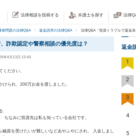
法律相談を投稿する
弁護士を探す
法律Q
費者問題の法律Q&A
返金請求の法律Q&A
法律Q&A「投資トラブルで返金
行、詐欺認定や警察相談の優先度は？
返金
26年4月13日 15:40
1
ください。 

2
けられ、200万お金を渡しました。

3
 

4
 ちなみに投資先は私も知っている会社です。 

ら融資を受けたいが難しいなどあやふやにされ、 入金しまし
5