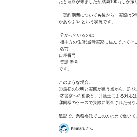
たと連絡が来ましたが結局100万しか振り
・契約期間についても後から「実際は5
かあやふや という状況です。

 分かっているのは

 相手方の住所(当時実家に住んでいてそこの住所です。引っ越している可能性はあります。）

 名前 

口座番号

 電話 番号

です。 

このような場合、 

①最初の説明と実態が違う点から、詐欺
 ②警察への相談と、弁護士による対応はどちらを優先すべきでしょうか？ 

③同様のケースで実際に返金された例など
追記で、業務委託でこの方の元で働いて
Kikinara さん