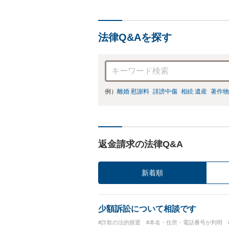
法律Q&Aを探す
例）
離婚 慰謝料
誹謗中傷
相続 遺産
著作物
返金請求の法律Q&A
新着順
少額訴訟について相談です
#詐欺の法的措置
#本名・住所・電話番号が判明