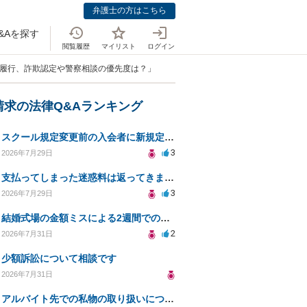
弁護士の方はこちら
&Aを探す
閲覧履歴
マイリスト
ログイン
未履行、詐欺認定や警察相談の優先度は？」
請求の法律Q&Aランキング
スクール規定変更前の入会者に新規定は適用されるのか
3
2026年7月29日
支払ってしまった迷惑料は返ってきますか？
3
2026年7月29日
結婚式場の金額ミスによる2週間での解約。キャンセル料10万円の免除は可能か。
2
2026年7月31日
少額訴訟について相談です
2026年7月31日
アルバイト先での私物の取り扱いについて