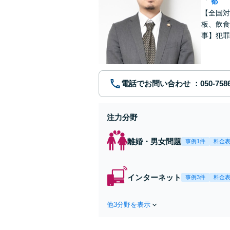
都
【全国対
板、飲食
事】犯罪
ポート【
電話でお問い合わせ
注力分野
離婚・男女問題
事例1件
料金
インターネット
事例3件
料金
他3分野を表示