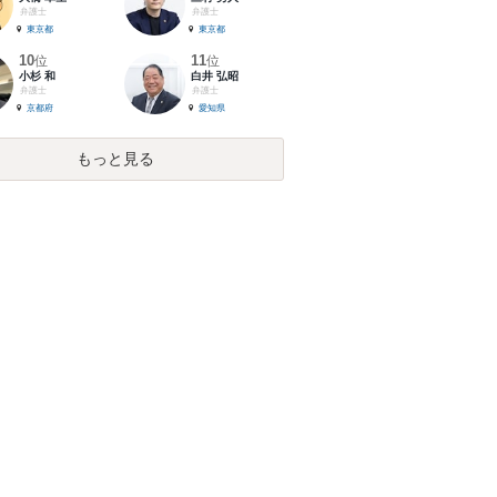
弁護士
弁護士
東京都
東京都
10
11
位
位
小杉 和
白井 弘昭
弁護士
弁護士
京都府
愛知県
もっと見る