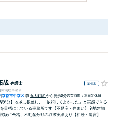
拓哉
弁護士
京都府
田村法律事務所
府
京都市中京区
丸太町駅
から徒歩8分
営業時間：本日定休日
|
駅8分】地域に根差し、「依頼してよかった」と実感できる
を目標にしている事務所です【不動産・住まい】宅地建物
試験に合格、不動産分野の取扱実績あり【相続・遺言】相
に寄り添い、円滑な相続を目指します