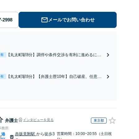
メールでお問い合わせ
【丸太町駅8分】調停や条件交渉を有利に進めるに
表有
は、法的な根拠に基づく冷静な主張が重要です。財産
分与／養育費など【弁護士歴10年】離婚後の生活を見
据えてアドバイスしますので、お気軽にご相談くださ
【丸太町駅8分】【弁護士歴10年】自己破産、任意整
表有
い【初回相談３０分無料】【電話相談可】
理、個人整理、時効の援用など。浪費・事業の失敗に
よる借金も、相談者さまのご要望を踏まえ、解決策を
提示します【破産管財人就任経験有】【初回相談30分
無料】
介
弁護士
インタビューを見る
東京都
事務所
赤坂見附駅
から徒歩3
営業時間：10:00~20:55（土日祝
港
|