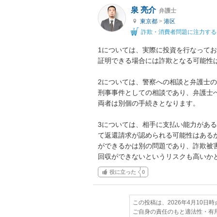
泉 亮介
弁護士
東京都
>
港区
詐欺・消費者問題に注力する
1については、実際に投資を行なって
証明できる場合には詐欺となる可能性は
2については、警察への相談と弁護士
刑事事件としての相談であり、弁護士
両者は別個の手続きとなります。

3については、相手に支払い能力があ
て返還請求が認められる可能性はある
ができるかは別の問題であり、詐欺被
回収ができないというリスクも高いか
役に立った
0
この投稿は、2026年4月10日
ご自身の責任のもと適法性・有