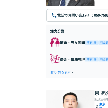
電話でお問い合わせ
注力分野
離婚・男女問題
事例1件
料金
借金・債務整理
事例1件
料金
他1分野を表示
泉 亮
彩結法律
東京