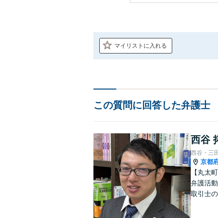
マイリストに入れる
この質問に回答した弁護士
西谷 
西谷・三
京都
【丸太町
弁護活動
取引士の
談者さま