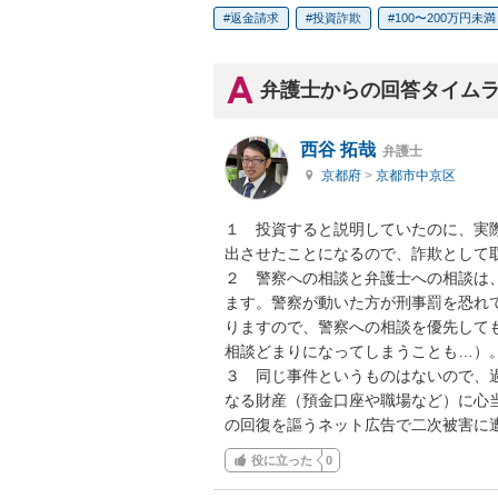
返金請求
投資詐欺
100〜200万円未満
弁護士からの回答タイム
西谷 拓哉
弁護士
京都府
>
京都市中京区
１　投資すると説明していたのに、実
出させたことになるので、詐欺として取
２　警察への相談と弁護士への相談は
ます。警察が動いた方が刑事罰を恐れ
りますので、警察への相談を優先して
相談どまりになってしまうことも…）。
３　同じ事件というものはないので、
なる財産（預金口座や職場など）に心
の回復を謳うネット広告で二次被害に
役に立った
0