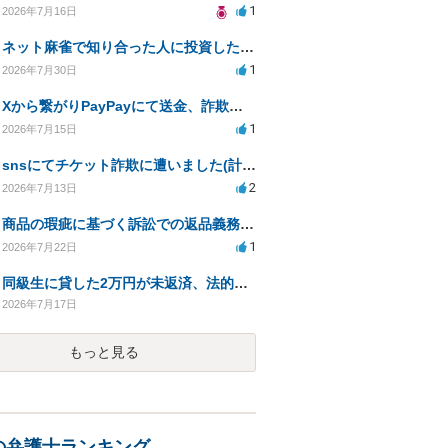
1
2026年7月16日
ネット麻雀で知り合った人に投資した400万円が返金されない
1
2026年7月30日
Xから繋がりPayPayにて送金、詐欺被害。
1
2026年7月15日
snsにてチケット詐欺に遭いました(計40万程度)。開示請求や今後の対応について質問したいです。
2
2026年7月13日
商品の瑕疵に基づく訴訟での返品義務の有無について教えてください
1
2026年7月22日
同級生に貸した2万円が未返済、法的措置を検討中
2026年7月17日
もっと見る
の弁護士ランキング