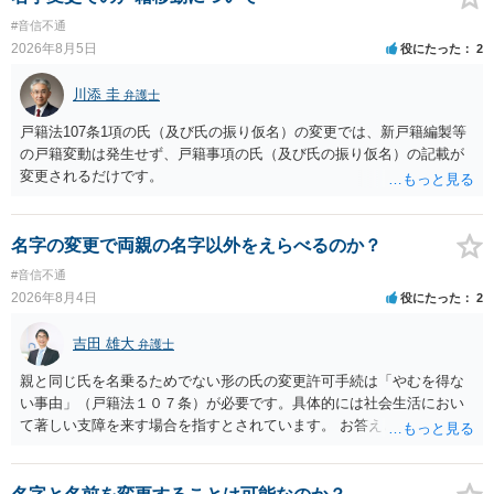
#音信不通
2026年8月5日
役にたった
2
川添 圭
弁護士
戸籍法107条1項の氏（及び氏の振り仮名）の変更では、新戸籍編製等
の戸籍変動は発生せず、戸籍事項の氏（及び氏の振り仮名）の記載が
変更されるだけです。
名字の変更で両親の名字以外をえらべるのか？
#音信不通
2026年8月4日
役にたった
2
吉田 雄大
弁護士
親と同じ氏を名乗るためでない形の氏の変更許可手続は「やむを得な
い事由」（戸籍法１０７条）が必要です。具体的には社会生活におい
て著しい支障を来す場合を指すとされています。 お答えとしては、理
論上はご両親の氏であれ別であれ区別はありませんが、上記「著しい
支障」の具体的判断の中で、現在の氏を使い続けることがなぜよくな
いのかが審理判断されることになる、というものになります。