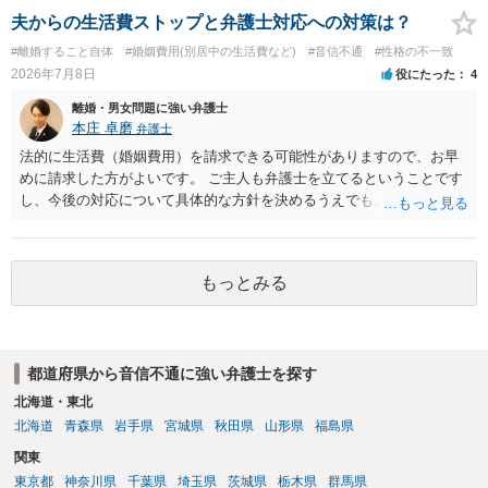
父の氏を称したいというケースが多い）。法律上は特に明文の要件が
夫からの生活費ストップと弁護士対応への対策は？
なく、家庭裁判所が相当と認めれば許可されます。ただし、子の氏の
#離婚すること自体
#婚姻費用(別居中の生活費など)
#音信不通
#性格の不一致
変更許可の場合、あなたは現在の戸籍からもう一方の親への戸籍に入
2026年7月8日
役にたった
4
籍する（戻る）という戸籍変動になるため、成人した子からの変更許
可申立てにおいては、入籍先である親（及びそこに同籍している配偶
離婚・男女問題に強い弁護士
者や15歳以上の子）の同意があるかどうかが重視されるケースが多い
本庄 卓磨
弁護士
です。 (2)については、「やむを得ない事由」が必要とされます。これ
法的に生活費（婚姻費用）を請求できる可能性がありますので、お早
は、名の変更許可よりも厳重な要件であるとされ、本件のような精神
めに請求した方がよいです。 ご主人も弁護士を立てるということです
的・心理的な理由ではなかなかハードルが高いところですが、親から
し、今後の対応について具体的な方針を決めるうえでも、まずは弁護
性的虐待を受けていたケースで氏変更を許可した事案がありますの
士にご相談されることをおすすめします。
で、全く可能性がないわけではありません。なお、戸籍法107条1項の
氏の変更許可申立ては戸籍筆頭者からの申立てが必要であるため、申
立て前に分籍届によってあなたの単独戸籍を編成しておく必要がある
もっとみる
でしょう。 法的に検討すべき課題が多いため、弁護士へ相談されるこ
とをお勧めします。
都道府県から音信不通に強い弁護士を探す
北海道・東北
北海道
青森県
岩手県
宮城県
秋田県
山形県
福島県
関東
東京都
神奈川県
千葉県
埼玉県
茨城県
栃木県
群馬県