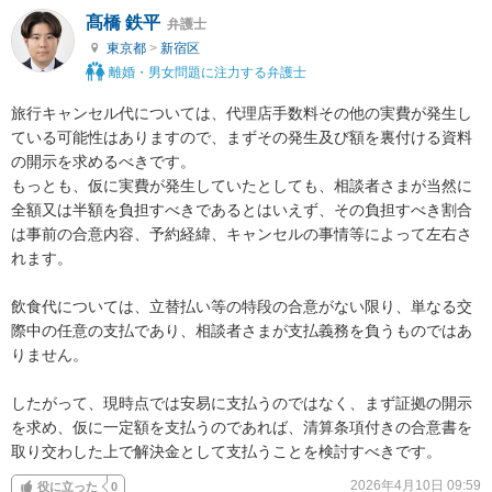
髙橋 鉄平
弁護士
東京都
>
新宿区
離婚・男女問題に注力する弁護士
旅行キャンセル代については、代理店手数料その他の実費が発生し
ている可能性はありますので、まずその発生及び額を裏付ける資料
の開示を求めるべきです。

もっとも、仮に実費が発生していたとしても、相談者さまが当然に
全額又は半額を負担すべきであるとはいえず、その負担すべき割合
は事前の合意内容、予約経緯、キャンセルの事情等によって左右さ
れます。

飲食代については、立替払い等の特段の合意がない限り、単なる交
際中の任意の支払であり、相談者さまが支払義務を負うものではあ
りません。

したがって、現時点では安易に支払うのではなく、まず証拠の開示
を求め、仮に一定額を支払うのであれば、清算条項付きの合意書を
取り交わした上で解決金として支払うことを検討すべきです。
2026年4月10日 09:59
役に立った
0