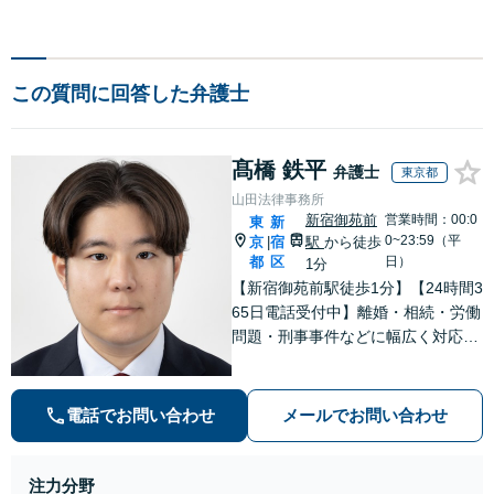
この質問に回答した弁護士
髙橋 鉄平
弁護士
東京都
山田法律事務所
新宿御苑前
営業時間：00:0
東
新
0~23:59（平
京
宿
駅
から徒歩
|
都
区
日）
1分
【新宿御苑前駅徒歩1分】【24時間3
65日電話受付中】離婚・相続・労働
問題・刑事事件などに幅広く対応し
ます。お悩みに寄り添う丁寧な対応
で、法律的な解決はもちろん、心情
的な面でも納得感の高い解決を目指
電話でお問い合わせ
メールでお問い合わせ
します【弁護士直通電話で受付】
【土日・祝日対応可】
注力分野