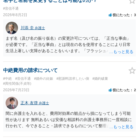
名字と名前を変更することは可能なのか？
#音信不通
2026年8月2日
役にたった
3
川添 圭
弁護士
まず名（及び名の振り仮名）の変更許可については、「正当な事由」
が必要です。「正当な事由」とは現在の名を使用することにより日常
生活上著しい支障があることをいいます。「フラッシュバック」とい
った精神的・心理的な理由の場合、医学的な裏付けがあるかどうかが
きわめて重要になりますので、医師の診断書の記載が重要です（医学
的裏付けがない場合、もっぱら主観的な主張であるとして変更が許可
中絶費用の請求について
されません）。 診断書は単に病名の記載では足りず、その症状の発生
#中絶
#音信不通
#婚外の妊娠
#慰謝料請求したい側
#婚約破棄
原因となった事実と、当該症状が医学的に裏付けられること、そして
#異性関係(不貞等)
その発生原因及び症状が現在の名を使用していることに関連している
2026年7月23日
役にたった
2
こと、といった説明がなされているのが望ましい（むしろ必要）でし
ょう。 ただし、もし上記の理由の主張が難しい場合でも、一定期間通
正木 友啓
弁護士
称名を使用して、その後にいわゆる永年使用を理由とする許可申立て
を選択すれば、比較的緩やかに認められます。 氏の変更については、
間に弁護士を入れると、費用対効果の観点から損になってしまう可能
本件では、(1)子の氏の変更許可（民法791条1項）と、(2)戸籍法107条1
性があります 無料あるいは安価な相談料の弁護士事務所に一度相談に
項の氏の変更許可の2種類が考えられます。 (1)については、ご両親が
行かれて、今できること・請求できるものについて整理されるのがよ
婚姻当時に称していた氏への変更となります（この種の事案では、母
いかと思います
が親権者として離婚し、子は母の旧姓を称することになった事案で、