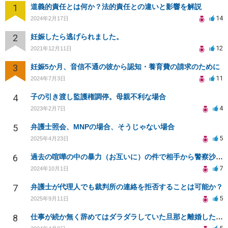
1
道義的責任とは何か？法的責任との違いと影響を解説
14
2024年2月17日
2
妊娠したら逃げられました。
12
2021年12月11日
3
妊娠5か月、音信不通の彼から認知・養育費の請求のために
11
2024年7月3日
4
子の引き渡し監護権調停。母親不利な場合
4
2023年2月7日
5
弁護士照会、MNPの場合、そうじゃない場合
5
2025年4月23日
6
過去の喧嘩の中の暴力（お互いに）の件で相手から警察沙汰になるかもしれないです。
7
2024年10月1日
7
弁護士が代理人でも裁判所の連絡を拒否することは可能か？
5
2025年9月11日
8
仕事が続か無く辞めてはダラダラしていた旦那と離婚したがその時慰謝料請求はせずにいたがまだ可能なのか？