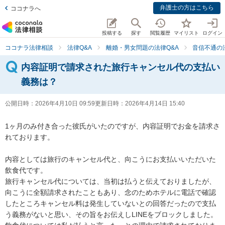
弁護士の方はこちら
ココナラへ
投稿する
探す
閲覧履歴
マイリスト
ログイン
ココナラ法律相談
法律Q&A
離婚・男女問題の法律Q&A
音信不通の
内容証明で請求された旅行キャンセル代の支払い
義務は？
公開日時：
2026年4月10日 09:59
更新日時：
2026年4月14日 15:40
1ヶ月のみ付き合った彼氏がいたのですが、内容証明でお金を請求さ
れております。

内容としては旅行のキャンセル代と、向こうにお支払いいただいた
飲食代です。

旅行キャンセル代については、当初は払うと伝えておりましたが、
向こうに全額請求されたこともあり、念のためホテルに電話で確認
したところキャンセル料は発生していないとの回答だったので支払
う義務がないと思い、その旨をお伝えしLINEをブロックしました。
