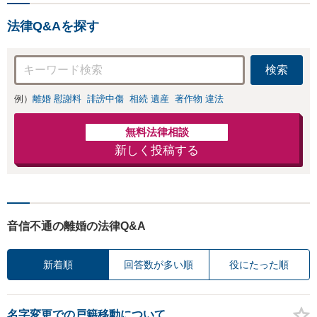
法律Q&Aを探す
検索
例）
離婚 慰謝料
誹謗中傷
相続 遺産
著作物 違法
無料法律相談
新しく投稿する
音信不通の離婚の法律Q&A
新着順
回答数が多い順
役にたった順
名字変更での戸籍移動について