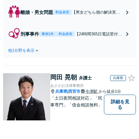
離婚・男女問題
【男女どちら側の解決実績
料金表有
も豊富】婚姻費用／養育費
／財産分与／慰謝料請求な
ど、離婚のご相談はお任せ
刑事事件
【24時間365日電話受付
事例1件
料金表有
ください。離婚の検討段階
中】弁護士直通電話で迅速
から訴訟まで、どの段階で
に対応いたします。ご家
も相談に対応します。心情
他1分野を表示
族・ご友人の逮捕はすぐに
的な面にも配慮し、納得感
お問合せください！身柄解
の高い解決を目指します
放・不起訴獲得実績あり。
【新宿御苑前駅徒歩1分】
性犯罪（痴漢・盗撮・不同
岡田 晃朝
意わいせつ）／窃盗／暴行
弁護士
兵庫県
など幅広く対応【新宿御苑
あさがお法律事務所
前駅徒歩1分】
兵庫県
西宮市
今津駅
から徒歩1分
|
「土日夜間相談対応」「民
詳細を見
事専門」「借金相談無料」
る