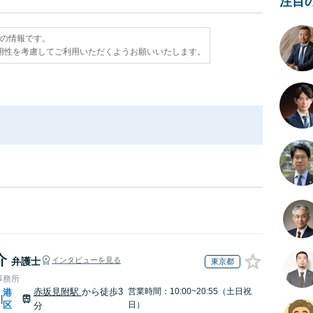
注目
点の情報です。
用性を考慮してご利用いただくようお願いいたします。
介
弁護士
インタビューを見る
東京都
事務所
赤坂見附駅
から徒歩3
営業時間：10:00~20:55（土日祝
港
|
区
日）
分