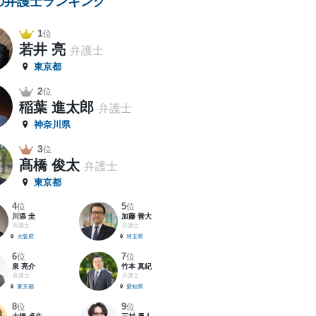
の弁護士ランキング
1
位
若井 亮
弁護士
東京都
2
位
稲葉 進太郎
弁護士
神奈川県
3
位
髙橋 俊太
弁護士
東京都
4
5
位
位
川添 圭
加藤 善大
弁護士
弁護士
大阪府
埼玉県
6
7
位
位
泉 亮介
竹本 真紀
弁護士
弁護士
東京都
愛知県
8
9
位
位