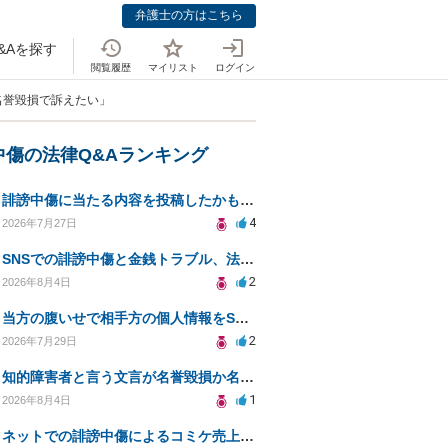
弁護士の方はこちら
&Aを探す
閲覧履歴
マイリスト
ログイン
を名誉毀損で訴えたい」
中傷の法律Q&Aランキング
誹謗中傷に当たる内容を投稿したかもしれない。開示請求や民事刑事裁判に発展しうるのか教えて欲しい。
4
2026年7月27日
SNSでの誹謗中傷と金銭トラブル、法的対応の相談
2
2026年8月4日
当方の腹いせで相手方の個人情報をSNSで晒してしまい名誉毀損させてしまったかもしれない
2
2026年7月29日
知的障害者と言う文言が名誉毀損か名誉感情の侵害になるか教えてほしい。
1
2026年8月4日
ネットでの誹謗中傷によるコミケ売上減少、損害賠償は可能か？