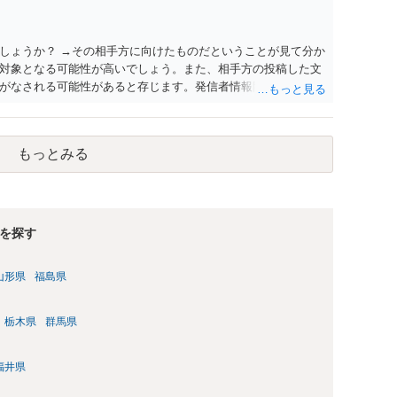
しょうか？ →その相手方に向けたものだということが見て分か
対象となる可能性が高いでしょう。また、相手方の投稿した文
がなされる可能性があると存じます。発信者情報開示請求が進
に、意見照会がなされます。アカウント情報開示の場合は、ア
ます。 また、された場合賠償金はいくらでしょうか。 →ケー
単位まで様々でしょう。裁判外であれば交渉して相手方の請求
もっとみる
しょう。
を探す
山形県
福島県
栃木県
群馬県
福井県