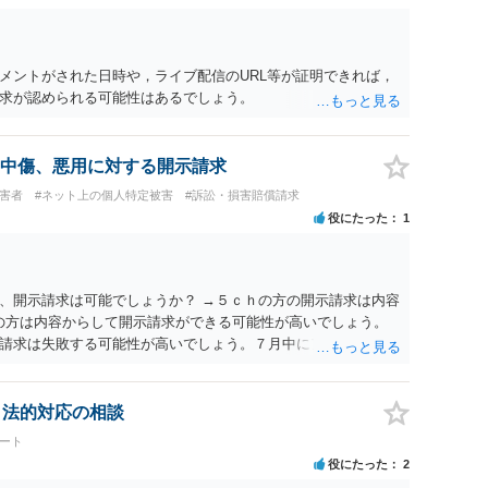
メントがされた日時や，ライブ配信のURL等が証明できれば，
求が認められる可能性はあるでしょう。
中傷、悪用に対する開示請求
被害者
#ネット上の個人特定被害
#訴訟・損害賠償請求
役にたった
1
、開示請求は可能でしょうか？ →５ｃｈの方の開示請求は内容
ramの方は内容からして開示請求ができる可能性が高いでしょう。
請求は失敗する可能性が高いでしょう。７月中にアカウントが
する可能性が高いように思われます。 相手を特定できた場合、
は可能でしょうか？ →訴訟外の交渉で相手方が認めれば負担さ
なった場合は、実際の弁護士費用が認められる場合と認められ
、法的対応の相談
ょう。
ート
役にたった
2