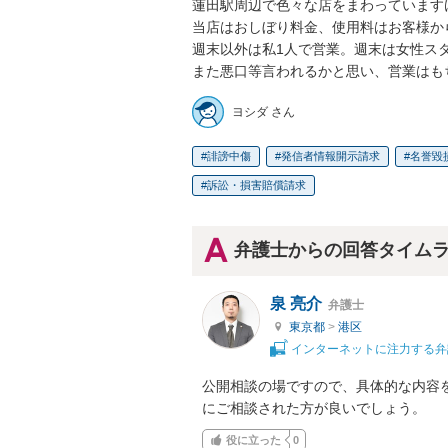
蓮田駅周辺で色々な店をまわっています
当店はおしぼり料金、使用料はお客様か
週末以外は私1人で営業。週末は女性スタ
また悪口等言われるかと思い、営業はも
ヨシダ さん
誹謗中傷
発信者情報開示請求
名誉毀
訴訟・損害賠償請求
弁護士からの回答タイム
泉 亮介
弁護士
東京都
>
港区
インターネットに注力する弁
公開相談の場ですので、具体的な内容
にご相談された方が良いでしょう。
役に立った
0