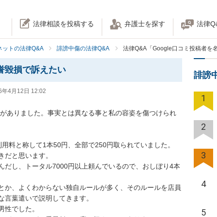
法律相談を投稿する
弁護士を探す
法律Q
ネットの法律Q&A
誹謗中傷の法律Q&A
法律Q&A「Google口コミ投稿者
名誉毀損で訴えたい
誹謗
6年4月12日 12:02
1
コミがありました。事実とは異なる事と私の容姿を傷つけられ
2
用料と称して1本50円、全部で250円取られていました。

3
きだと思います。

だし、トータル7000円以上頼んでいるので、おしぼり4本
4
とか、よくわからない独自ルールが多く、そのルールを店員
な言葉遣いで説明してきます。

性でした。

5