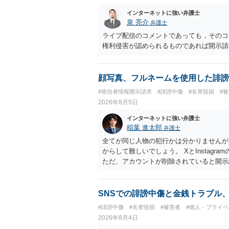
インターネットに強い弁護士
泉 亮介
弁護士
ライブ配信のコメントであっても，そのコ
権利侵害が認められるものであれば開示請
顔写真、フルネームを使用した誹謗
#発信者情報開示請求
#誹謗中傷
#名誉毀損
#
2026年8月5日
インターネットに強い弁護士
稲葉 進太郎
弁護士
全てが同じ人物の犯行かは分かりませんが
からして難しいでしょう。 XとInstag
ただ、アカウントが削除されていると開示
削除されている場合、今から進めても失敗
相手に全ての弁護士費用を負担させること
せることができるでしょう。訴訟で判決と
SNSでの誹謗中傷と金銭トラブル
ない場合があり何ともいえないところでし
#誹謗中傷
#名誉毀損
#被害者
#個人・プライベ
2026年8月4日