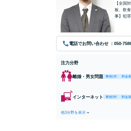
【全国対
板、飲食
事】犯罪
ポート【
電話でお問い合わせ
注力分野
離婚・男女問題
事例1件
料金
インターネット
事例3件
料金
他3分野を表示