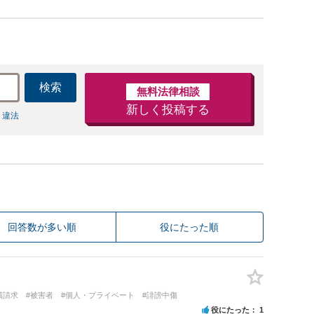
検索
無料法律相談
新しく投稿する
 違法
回答数が多い順
役にたった順
償請求
#被害者
#個人・プライベート
#誹謗中傷
役にたった
1