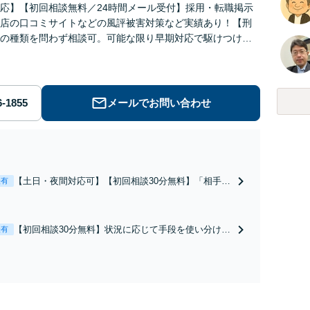
応】【初回相談無料／24時間メール受付】採用・転職掲示
店の口コミサイトなどの風評被害対策など実績あり！【刑
の種類を問わず相談可。可能な限り早期対応で駆けつけサ
労働】不当解雇・残業代請求はおまかせください
メールでお問い合わせ
【土日・夜間対応可】【初回相談30分無料】「相手方
表有
から書面を提示されたら、サインする前にご相談を」
経験豊富な弁護士が全力で交渉にあたります！相手方
と直接話す精神的負担を軽減「弁護士の交渉で慰謝料
【初回相談30分無料】状況に応じて手段を使い分け、
表有
金額アップ／減額交渉も対応可」【完全個室対応】
適切な方法で投稿の削除・発信者情報開示請求をおこ
ないます「企業やお店の風評被害対策／売り上げ低下
防止のために尽力」加害者側の対応可：開示請求の意
見照会が来たときの対処法、被害者との示談交渉