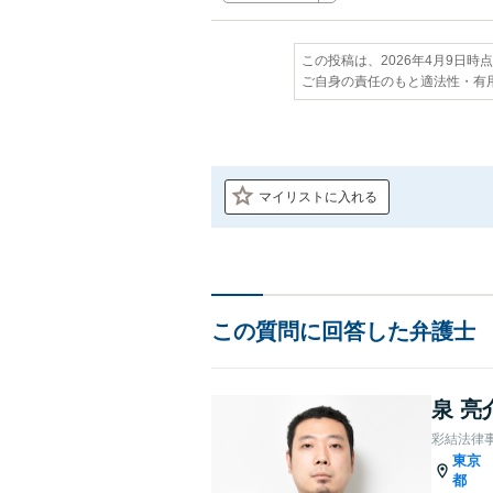
この投稿は、2026年4月9日時
ご自身の責任のもと適法性・有
マイリストに入れる
この質問に回答した弁護士
泉 亮
彩結法律
東京
都