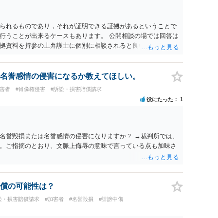
られるものであり，それが証明できる証拠があるということで
行うことが出来るケースもあります。 公開相談の場では回答は
拠資料を持参の上弁護士に個別に相談されると良いでしょう。
名誉感情の侵害になるか教えてほしい。
被害者
#肖像権侵害
#訴訟・損害賠償請求
役にたった
1
名誉毀損または名誉感情の侵害になりますか？ →裁判所では、
。ご指摘のとおり、文脈上侮辱の意味で言っている点も加味さ
償の可能性は？
訟・損害賠償請求
#加害者
#名誉毀損
#誹謗中傷