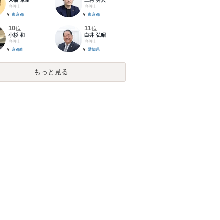
大橋 卓生
三村 勇人
弁護士
弁護士
東京都
東京都
10
11
位
位
小杉 和
白井 弘昭
弁護士
弁護士
京都府
愛知県
もっと見る