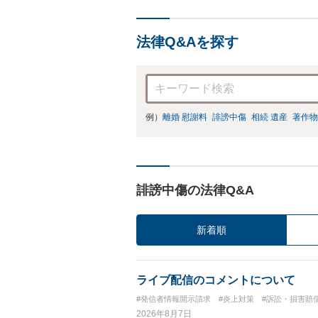
法律Q&Aを探す
例）
離婚 慰謝料
誹謗中傷
相続 遺産
著作物
誹謗中傷の法律Q&A
新着順
ライブ配信のコメントについて
#発信者情報開示請求
#炎上対策
#訴訟・損害賠
2026年8月7日