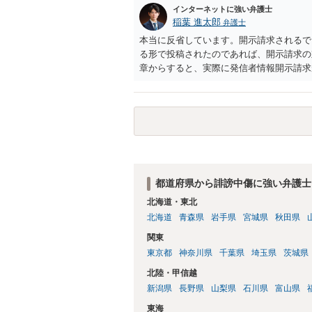
インターネットに強い弁護士
稲葉 進太郎
弁護士
本当に反省しています。開示請求されるで
る形で投稿されたのであれば、開示請求の
章からすると、実際に発信者情報開示請求
むと、投稿に使った回線の契約者のところ
カウントの登録メールに意見照会がなされ
スバイケースであり、数万円から１００万
額から減額することを試みることとなるで
都道府県から誹謗中傷に強い弁護士
北海道・東北
北海道
青森県
岩手県
宮城県
秋田県
関東
東京都
神奈川県
千葉県
埼玉県
茨城県
北陸・甲信越
新潟県
長野県
山梨県
石川県
富山県
東海