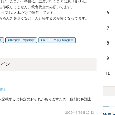
けど、ここが一番最低。二度と行くことはありません。

ら徴収してません。飲食代金のみ頂いてます。

6
ッフ1人と私だけで運営してます。

ちろん外を歩くなど、人と接するのが怖くなってます。
7
損
風評被害・営業妨害
ネット上の個人特定被害
8
9
ライン
10
護士
を記載すると特定のおそれがありますため、個別に弁護士
2026年4月9日 12:43