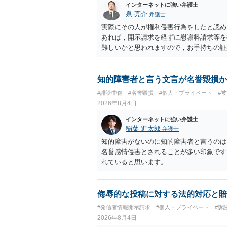
インターネットに強い弁護士
泉 亮介
弁護士
実際にその人が権利侵害行為をしたと認め
あれば，開示請求を経ずに慰謝料請求等を
難しいかと思われますので，お手持ちの証
知的障害者と言う文言が名誉毀損か
#誹謗中傷
#名誉毀損
#個人・プライベート
#
2026年8月4日
インターネットに強い弁護士
稲葉 進太郎
弁護士
知的障害がないのに知的障害者と言うのは
名誉感情侵害とされることが多い印象です
れていると思います。
侮辱的な投稿に対する法的対応と賠
#発信者情報開示請求
#個人・プライベート
#訴
2026年8月4日