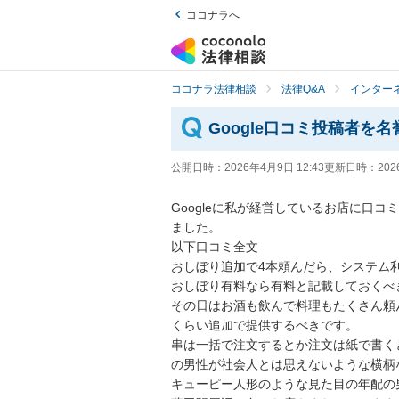
ココナラへ
ココナラ法律相談
法律Q&A
インター
Google口コミ投稿者を
公開日時：
2026年4月9日 12:43
更新日時：
202
Googleに私が経営しているお店に口
ました。

以下口コミ全文

おしぼり追加で4本頼んだら、システム利
おしぼり有料なら有料と記載しておくべ
その日はお酒も飲んで料理もたくさん頼ん
くらい追加で提供するべきです。

串は一括で注文するとか注文は紙で書く
の男性が社会人とは思えないような横柄
キューピー人形のような見た目の年配の男