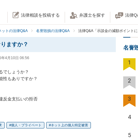
法律相談を投稿する
弁護士を探す
法律Q
ネットの法律Q&A
名誉毀損の法律Q&A
法律Q&A「示談金の減額ポイント
なりますか？
名誉
6年4月10日 06:56
1
でしょうか？

能性もありですか？

2
3
違反金支払いの拒否
4
求
個人・プライベート
ネット上の個人特定被害
5