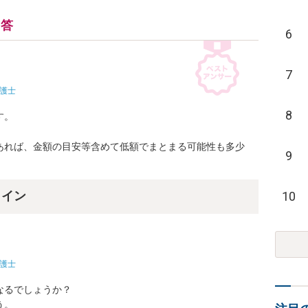
回答
6
7
護士
8
。

あれば、金額の目安等含めて低額でまとまる可能性も多少
9
10
ライン
護士
るでしょうか？

。
