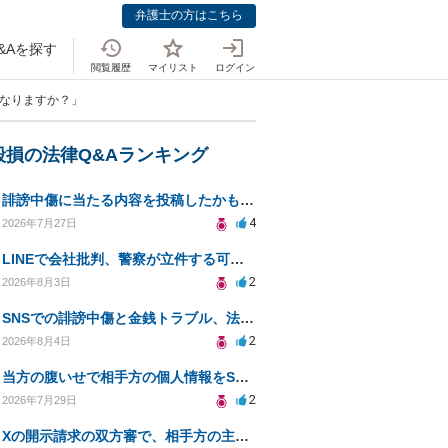
弁護士の方はこちら
&Aを探す
閲覧履歴
マイリスト
ログイン
になりますか？」
毀損の法律Q&Aランキング
誹謗中傷に当たる内容を投稿したかもしれない。開示請求や民事刑事裁判に発展しうるのか教えて欲しい。
4
2026年7月27日
LINEで会社批判、警察が立件する可能性は？
2
2026年8月3日
SNSでの誹謗中傷と金銭トラブル、法的対応の相談
2
2026年8月4日
当方の腹いせで相手方の個人情報をSNSで晒してしまい名誉毀損させてしまったかもしれない
2
2026年7月29日
Xの開示請求の双方審で、相手方の主張が口頭ばかりで把握しきれません