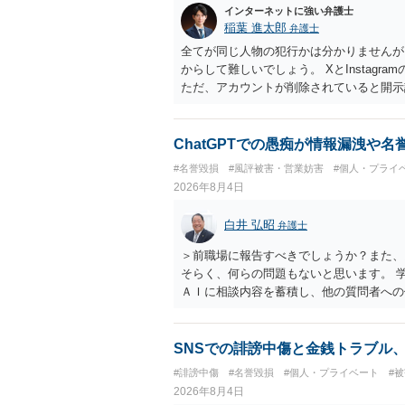
インターネットに強い弁護士
稲葉 進太郎
弁護士
全てが同じ人物の犯行かは分かりませんが
からして難しいでしょう。 XとInstag
ただ、アカウントが削除されていると開示
削除されている場合、今から進めても失敗
相手に全ての弁護士費用を負担させること
せることができるでしょう。訴訟で判決と
ChatGPTでの愚痴が情報漏洩や
ない場合があり何ともいえないところでし
#名誉毀損
#風評被害・営業妨害
#個人・プライ
2026年8月4日
白井 弘昭
弁護士
＞前職場に報告すべきでしょうか？また、
そらく、何らの問題もないと思います。 
ＡＩに相談内容を蓄積し、他の質問者への
社名を特定していない限り、一般論として
ので、その情報自体が、秘密情報に当たる
中傷の不特定多数への公開に当たるとも思
SNSでの誹謗中傷と金銭トラブル
したかも第三者にしられることはないので
#誹謗中傷
#名誉毀損
#個人・プライベート
#
して書き込んだとしても）、相談者さんが
2026年8月4日
参考まで。