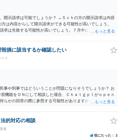
、開示請求は可能でしょうか？ →５ｃｈの方の開示請求は内容
ramの方は内容からして開示請求ができる可能性が高いでしょう。
請求は失敗する可能性が高いでしょう。７月中にアカウントが
する可能性が高いように思われます。 相手を特定できた場合、
は可能でしょうか？ →訴訟外の交渉で相手方が認めれば負担さ
なった場合は、実際の弁護士費用が認められる場合と認められ
名誉毀損に該当するか確認したい
ょう。
ベート
民事や刑事ではどういうことが問題になりそうでしょうか？ お
学習機能をＯＮにして相談した場合、Ｃｈａｔｇｐｔがｏｐｅｎ
何らかの回答の際に参照する可能性がありますが、個人名や会
抽象化されて回答に織り込まれる可能性が生じるにすぎません
とは思えませんし、名誉棄損として、個人や会社に対する誹謗
われません。 もちろん、誰がその内容をｃｈａｔｇｐｔに入力
、法的対応の相談
、個人や会社の特定をせずに書き込んだことで（おそらく特定
被害者
刑事民事の責任に問われることはないでしょう。 私見ながらご
役にたった
2