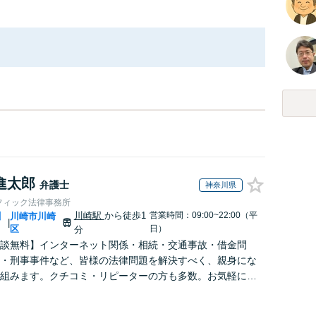
進太郎
弁護士
神奈川県
フィック法律事務所
川崎駅
から徒歩1
営業時間：09:00~22:00（平
川
川崎市川崎
|
区
日）
分
談無料】インターネット関係・相続・交通事故・借金問
・刑事事件など、皆様の法律問題を解決すべく、親身にな
組みます。クチコミ・リピーターの方も多数。お気軽にお
せ下さい。