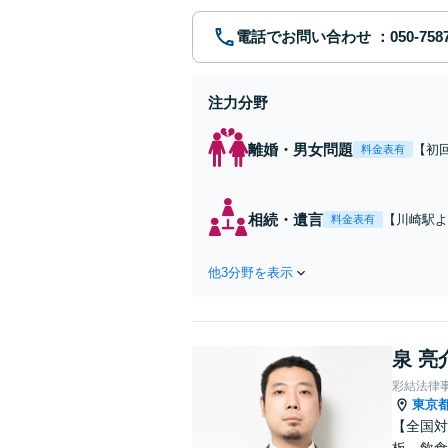
電話でお問い合わせ
注力分野
離婚・男女問題
【初
料金表有
れた
費・
た弁
相続・遺言
【川崎駅よ
料金表有
ます
作成などの
心がけ，質
他3分野を表示
泉 亮
彩結法律
東京
【全国対
板、飲食