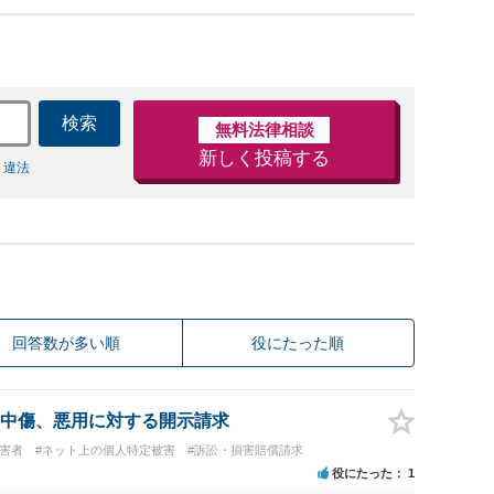
検索
無料法律相談
新しく投稿する
 違法
回答数が多い順
役にたった順
中傷、悪用に対する開示請求
被害者
#ネット上の個人特定被害
#訴訟・損害賠償請求
役にたった
1