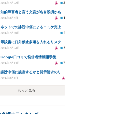
3
2026年7月22日
知的障害者と言う文言が名誉毀損か名誉感情の侵害になるか教えてほしい。
1
2026年8月4日
ネットでの誹謗中傷によるコミケ売上減少、損害賠償は可能か？
4
2026年7月30日
示談書に口外禁止条項を入れるリスクはありますか？
5
2026年7月23日
Google口コミで発信者情報開示後、損害賠償請求を受けています。示談について相談です。
7
2026年7月14日
誹謗中傷に該当するかと開示請求のリスクを知りたい
2026年8月1日
もっと見る