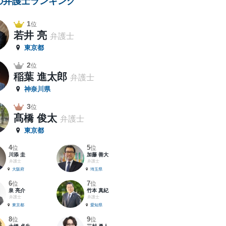
の弁護士ランキング
1
位
若井 亮
弁護士
東京都
2
位
稲葉 進太郎
弁護士
神奈川県
3
位
髙橋 俊太
弁護士
東京都
4
5
位
位
川添 圭
加藤 善大
弁護士
弁護士
大阪府
埼玉県
6
7
位
位
泉 亮介
竹本 真紀
弁護士
弁護士
東京都
愛知県
8
9
位
位