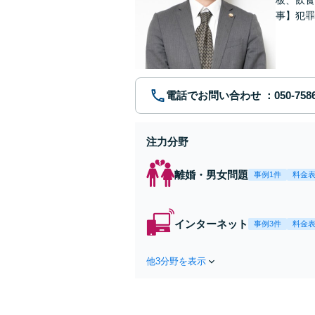
事】犯罪
ポート【
電話でお問い合わせ
注力分野
離婚・男女問題
事例1件
料金
インターネット
事例3件
料金
他3分野を表示