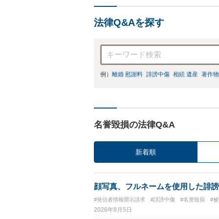
法律Q&Aを探す
例）
離婚 慰謝料
誹謗中傷
相続 遺産
著作物
名誉毀損の法律Q&A
新着順
顔写真、フルネームを使用した誹謗
#発信者情報開示請求
#誹謗中傷
#名誉毀損
#
2026年8月5日