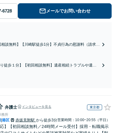
メールでお問い合わせ
回相談無料】【川崎駅徒歩1分】不貞行為の慰謝料（請求さ
／請求したい）・熟年離婚・年金分割・婚姻費用・養育
財産分与・離婚の慰謝料など実績多数。川崎地域に根ざし
護士として、あなたの人生の再スタートを全力で後押しし
り徒歩１分】【初回相談無料】遺産相続トラブルや遺言
。
相続問題に豊富な実績があります。安心・信頼・丁寧を
の高いリーガルサービスを目指しております。
介
弁護士
インタビューを見る
東京都
事務所
都
港区
赤坂見附駅
から徒歩3分
営業時間：10:00~20:55（平日）
|
応】【初回相談無料／24時間メール受付】採用・転職掲示
店の口コミサイトなどの風評被害対策など実績あり！【刑