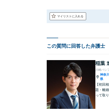
マイリストに入れる
この質問に回答した弁護士
稲葉 
川崎パシ
神奈
県
【初回相
題・離婚
って取り
問い合わ