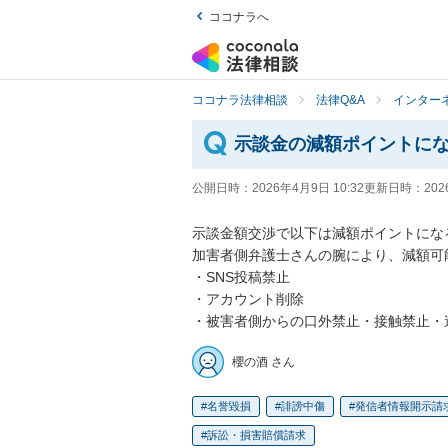
ココナラへ
ココナラ法律相談
法律Q&A
インター
示談金の減額ポイントに
公開日時：
2026年4月9日 10:32
更新日時：
202
示談金額交渉で以下は減額ポイントになる
加害者側弁護士さんの腕により、減額可
・SNS投稿禁止

・アカウント削除

・被害者側からの口外禁止・接触禁止・
櫻の酒 さん
名誉毀損
誹謗中傷
発信者情報開示請
訴訟・損害賠償請求