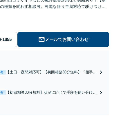
の種類を問わず相談可。可能な限り早期対応で駆けつけサ
労働】不当解雇・残業代請求はおまかせください
メールでお問い合わせ
【土日・夜間対応可】【初回相談30分無料】「相手方
表有
から書面を提示されたら、サインする前にご相談を」
経験豊富な弁護士が全力で交渉にあたります！相手方
と直接話す精神的負担を軽減「弁護士の交渉で慰謝料
【初回相談30分無料】状況に応じて手段を使い分け、
表有
金額アップ／減額交渉も対応可」【完全個室対応】
適切な方法で投稿の削除・発信者情報開示請求をおこ
ないます「企業やお店の風評被害対策／売り上げ低下
防止のために尽力」加害者側の対応可：開示請求の意
見照会が来たときの対処法、被害者との示談交渉