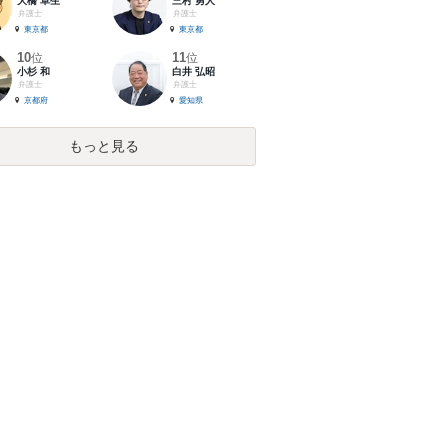
大橋 卓生
三村 勇人
弁護士
弁護士
東京都
東京都
10
11
位
位
小杉 和
白井 弘昭
弁護士
弁護士
京都府
愛知県
もっと見る