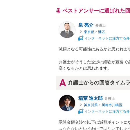
ベストアンサーに選ばれた
泉 亮介
弁護士
東京都
>
港区
インターネットに注力する弁
減額となる可能性はあるかと思われます
弁護士がそうした交渉の経験が豊富で
高くなるかとは思われます。
弁護士からの回答タイム
稲葉 進太郎
弁護士
神奈川県
>
川崎市川崎区
インターネットに注力する弁
示談金額交渉で以下は減額ポイントにな
→ならないというわけではないでしょう