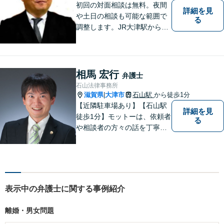
初回の対面相談は無料。夜間
詳細を見
や土日の相談も可能な範囲で
る
調整します。JR大津駅から徒
歩10分、京阪大津線上栄町駅
から徒歩4分、大津赤十字病院
の前になります。 【滋賀県２
位 弁護士ドットコムランキ
相馬 宏行
弁護士
ング（2024年7月-2026年7月
石山法律事務所
現在）】
滋賀県
大津市
石山駅
から徒歩1分
|
【近隣駐車場あり】【石山駅
詳細を見
徒歩1分】モットーは、依頼者
る
や相談者の方々の話を丁寧に
聞き取り，丁寧に答えるとい
うことです。何か問題を抱え
ておられる方、１人で悩まず
にまずは遠慮なくご相談くだ
さい。
表示中の弁護士に関する事例紹介
離婚・男女問題