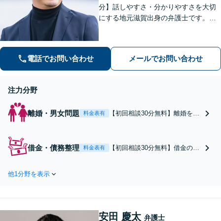
分】話しやすさ・分かりやすさを大切
にする地元滋賀出身の弁護士です。離
婚や借金、企業法務など皆様の悩みを
丁寧に伺い、最適な解決策をご提案し
ます。一人で抱え込まず、まずはお気
電話でお問い合わせ
メールでお問い合わせ
軽にご相談ください。
注力分野
離婚・男女問題
【初回相談30分無料】離婚を進
料金表有
めたい方や相手方弁護士からの
連絡に対応を迫られている方
へ。交渉から調停、裁判まで状
借金・債務整理
【初回相談30分無料】借金の理
料金表有
況に合わせたベストな解決策を
由を責めることはいたしませ
提案します。話しやすさ◎将来
ん。地元滋賀県出身の弁護士
を守る徹底したサポートをいた
他1分野を表示
が、わかりやすい説明と温かい
します。【大津駅徒歩3分】
対応で現在の状況をありのまま
受け止めます。話しやすさ◎お
一人で悩まずにすぐにご相談く
安田 慶太
ださい。【法テラス利用可能】
弁護士