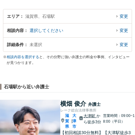
ら、適正な範囲で解決を目指
します。
エリア
滋賀県、石場駅
変更
相談内容
選択してください
変更
詳細条件
未選択
変更
※
相談内容を選択する
と、その分野に強い弁護士の料金や事例、インタビュー
が見つかります。
石場駅から近い弁護士
横畑 俊介
弁護士
レーク総合法律事務所
滋
大
大津駅
か
営業時間：09:00~1
賀
津
|
8:00（平日）
ら徒歩3分
県
市
【初回相談30分無料】【大津駅徒歩3