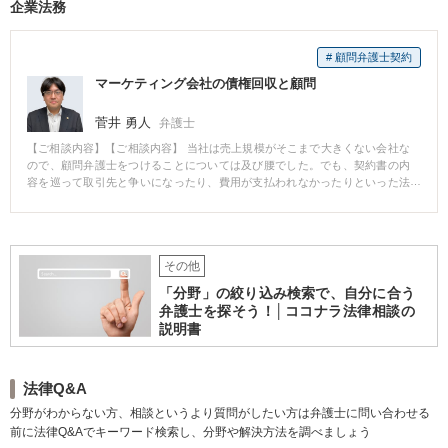
企業法務
で裁判を受け、最終的には執行猶予を目指していこうというものでした。さ
らに、本人の心のケアも重要です。通常、逮捕勾留されると精神的に不安定
な状態に置かれるため、弁護人との密なコミュニケーションは不可欠です。
# 顧問弁護士契約
接見にも労を惜しまず頻繁に訪れるようにしました。その際に、執行猶予後
の生活や仕事をどうするかについても徹底的に話し合いました。結果、保釈
マーケティング会社の債権回収と顧問
が認められ、執行猶予も獲得できました。現在は、新しい職に就き新生活を
営まれています。 【コメント】 刑事弁護では、弁護人が労を惜しまず対処す
菅井 勇人
弁護士
ることがその後の結果において非常に重要です。例えば、被害者にどれだけ
真摯に対応したか、本人にどれだけ反省を促したか、本人にどれだけ今後の
【ご相談内容】【ご相談内容】 当社は売上規模がそこまで大きくない会社な
生活を具体的にイメージさせたか、どれだけ周囲の人間を説得したかが、保
ので、顧問弁護士をつけることについては及び腰でした。でも、契約書の内
釈や執行猶予の獲得に大きく関わってきます。当事務所では、そういった労
容を巡って取引先と争いになったり、費用が支払われなかったりといった法
を惜しまずに、過ちを犯してしまった方の再スタートを全力をあげて応援し
律トラブルは時々起きており、顧問弁護士の必要性は感じていました。 【解
たいと考えています。
決の過程と結果】 思い切って東京スタートアップ法律事務所に相談したとこ
ろ、会社規模に応じた顧問料を設定してくださいました。また、顧問契約の
内容も法的アドバイスだけではなく、督促状の送付や契約書のレビュー、法
その他
的な調査など、柔軟に対応してくださいます。相談を持ちかけた時のレスポ
ンスの早さも大きな魅力の一つです。 【コメント】 中小企業だからといっ
「分野」の絞り込み検索で、自分に合う
て、顧問弁護士が必要ないという理由はありません。むしろ、小さな会社の
弁護士を探そう！│ココナラ法律相談の
方が取引先から舐められたり契約書の穴を突かれたりして、対価が支払われ
説明書
ないということは多々あります。まずはそうならないようにビジネスモデル
の設計が必要です。契約書もきちんと整えなければなりません。また、スポ
ットで督促等を行うとなるとどうしても費用がかさんでしまうんで、顧問契
約をいただいてその範囲内で柔軟に対応していくということがベストである
法律Q&A
と判断しました。
分野がわからない方、相談というより質問がしたい方は弁護士に問い合わせる
前に法律Q&Aでキーワード検索し、分野や解決方法を調べましょう