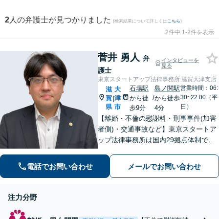
2
人の弁護士が見つかりました
(検索結果について詳しくは
こちら
)
2件中 1-2件を表示
菅井 勇人
弁
インタビューを
見る
護士
東京スタートアップ法律事務所 滋賀大津支店
石場駅
島ノ関駅
営業時間：06:
滋
大
30~22:00（平
賀
津
から徒
/
から徒歩
|
県
市
日）
歩9分
4分
【離婚・不倫の慰謝料・刑事事件(加害
者側)・交通事故など】東京スタートア
ップ法律事務所は国内29拠点体制で全
国対応！【ご自宅からの電話相談にも
対応(法律相談は完全予約制)】各分野で
電話でお問い合わせ
メールでお問い合わせ
専門性の高い弁護士が寄り添い解決を
サポートします。
注力分野