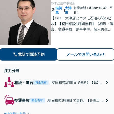
【大津駅徒歩3分】
やすだ法律事務所
滋賀
大津
営業時間：09:30~19:30（平
|
県
市
日）
【バロー大津店とコスモ石油の間のビ
ル】【初回相談1時間無料】【相続・遺
言、交通事故、刑事事件、個人再生・
自己破産、不動産問題に注力】【弁護
士歴10年以上】お悩みをかかえている
方はぜひ一度ご相談ください！
電話で面談予約
メールでお問い合わせ
注力分野
相続・遺言
【初回相談1時間まで無料】【1級フ
料金表有
ァイナンシャル・プランニング技能
士資格保有】
交通事故
【初回相談1時間まで無料】【弁護士費
料金表有
用特約利用可能】交通事故による刑事
事件にも対応いたします！
他1分野を表示