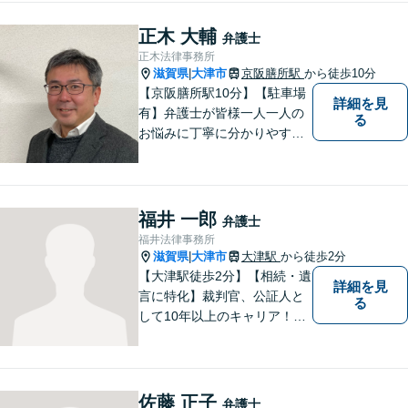
正木 大輔
弁護士
正木法律事務所
滋賀県
大津市
京阪膳所駅
から徒歩10分
|
【京阪膳所駅10分】【駐車場
詳細を見
有】弁護士が皆様一人一人の
る
お悩みに丁寧に分かりやすく
お応えいたします。専門家に
よる適切なアドバイスや手続
により、問題解決に向けて前
進できることがございます。
福井 一郎
弁護士
どうぞ当事務所にご相談くだ
福井法律事務所
さい。
滋賀県
大津市
大津駅
から徒歩2分
|
【大津駅徒歩2分】【相続・遺
詳細を見
言に特化】裁判官、公証人と
る
して10年以上のキャリア！親
族の人間関係に配慮し、先を
見据えながら、最大限依頼者
様の利益を守ります。皆様の
抱えるお気持ちやご希望をぜ
佐藤 正子
弁護士