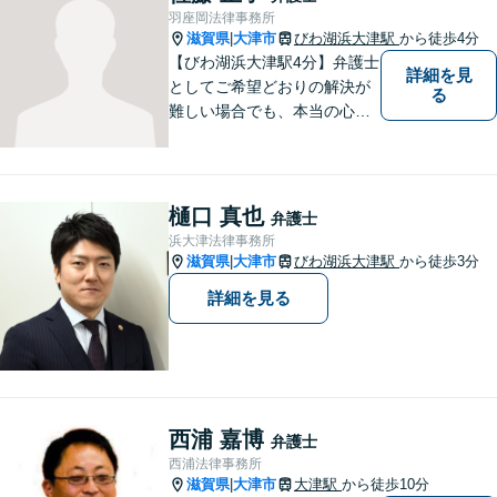
ひお聞かせください！
羽座岡法律事務所
滋賀県
大津市
びわ湖浜大津駅
から徒歩4分
|
【びわ湖浜大津駅4分】弁護士
詳細を見
としてご希望どおりの解決が
る
難しい場合でも、本当の心の
希望を満たせるようにしたい
と考えています。ご相談にお
越しくださった方々が、話し
やすい雰囲気作りを心掛けて
樋口 真也
弁護士
おりますので、お気軽にご相
浜大津法律事務所
談ください。
滋賀県
大津市
びわ湖浜大津駅
から徒歩3分
|
詳細を見る
西浦 嘉博
弁護士
西浦法律事務所
滋賀県
大津市
大津駅
から徒歩10分
|