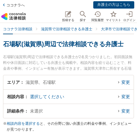
弁護士の方はこちら
ココナラへ
投稿する
探す
閲覧履歴
マイリスト
ログイン
ココナラ法律相談
滋賀県で法律相談できる弁護士
大津市で法律相談で
石場駅(滋賀県)周辺で法律相談できる弁護士
石場駅(滋賀県)周辺で法律相談できる弁護士が2名見つかりました。初回面談無
料や休日面談に対応している弁護士も掲載中。相談内容を絞り込むことで、料
金表や事例、インタビュー有無が表示できます。滋賀県大津市に所在する石場
駅は京阪石山坂本線沿線の駅です。より多くの弁護士から探したいときは市区
町村検索や同一路線のより大きな駅も追加選択して探すと良いでしょう。特に
エリア
滋賀県、石場駅
変更
東京スタートアップ法律事務所 滋賀大津支店の菅井 勇人弁護士や滋賀第一法律
事務所の近藤 公人弁護士のプロフィール情報や弁護士費用、強みなどが注目さ
相談内容
選択してください
変更
れています。『行政処分の不服申立てのトラブルを勤務先から通いやすい石場
駅周辺に事務所を構える弁護士に面談予約したい』『行政処分の不服申立ての
トラブル解決の実績豊富な石場駅近くの弁護士を検索したい』『初回無料で行
詳細条件
未選択
変更
政処分の不服申立てを法律相談できる石場駅付近の弁護士に面談予約したい』
などでお困りの相談者さんにおすすめです。
※
相談内容を選択する
と、その分野に強い弁護士の料金や事例、インタビュー
が見つかります。