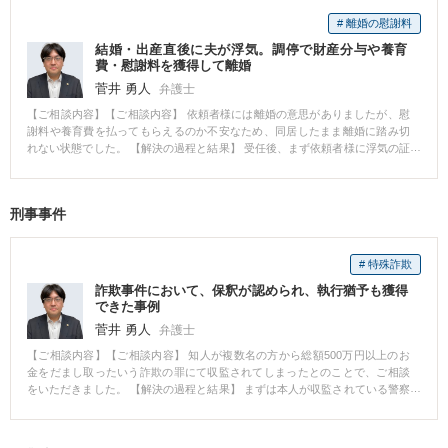
# 離婚の慰謝料
結婚・出産直後に夫が浮気。調停で財産分与や養育
費・慰謝料を獲得して離婚
菅井 勇人
弁護士
【ご相談内容】【ご相談内容】 依頼者様には離婚の意思がありましたが、慰
謝料や養育費を払ってもらえるのか不安なため、同居したまま離婚に踏み切
れない状態でした。 【解決の過程と結果】 受任後、まず依頼者様に浮気の証
拠を確保するようお願いしました。夫婦の間では不貞を認めていても、弁護
士が入ったことで相手が身構えてしまい、不貞を否定するケースがあるた
め、受任通知を発送する前に証拠を確保いただくことにしました。 不貞の証
刑事事件
拠は慰謝料獲得に非常に重要なため、浮気相手とのメッセージのトーク画面
のスクリーンショットや、可能であれば夫が不貞を認めている念書などを集
めるよう具体的にアドバイスいたしました。その後、証拠を確保したうえで
# 特殊詐欺
別居していただき、調停を申し立てたうえで婚姻費用を受け取りながら離婚
手続きを進めていくことを提案しました。 不貞という法定離婚事由を立証で
詐欺事件において、保釈が認められ、執行猶予も獲得
きる証拠を確保したうえで戦略的に進めたことで、交渉を有利に進めること
できた事例
ができ、慰謝料や財産分与、相場より高額な養育費獲得に成功しました。
菅井 勇人
弁護士
【ご相談内容】【ご相談内容】 知人が複数名の方から総額500万円以上のお
金をだまし取ったいう詐欺の罪にて収監されてしまったとのことで、ご相談
をいただきました。 【解決の過程と結果】 まずは本人が収監されている警察
署に接見に行きました。本人の話をよく伺い、方針を決定しました。関係各
所に連絡し、被害者の方には謝罪文を届ける。被害金額も少しでも賠償をさ
せていただくということでした。また、起訴後は保釈を請求し、在宅の状態