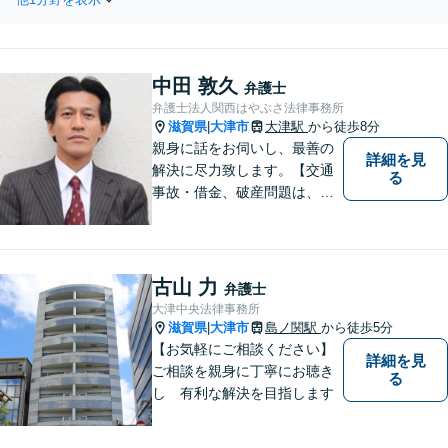
中田 敦久
弁護士
弁護士法人関西はやぶさ法律事務所
滋賀県
大津市
大津駅
から徒歩8分
|
親身に話をお伺いし、最善の
詳細を見
解決に尽力致します。【交通
る
事故・借金、破産問題は、初
回相談料無料】【夜間相談可
（要事前予約）】【弁護士経
験２０年以上】【専用駐車場
あり】
古山 力
弁護士
大津中央法律事務所
滋賀県
大津市
島ノ関駅
から徒歩5分
|
【お気軽にご相談ください】
詳細を見
ご相談を親身に丁寧にお聴き
る
し 有利な解決を目指します