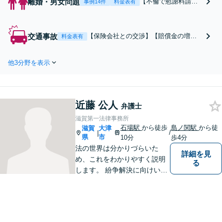
離婚・男女問題
【不倫で慰謝料請求
事例14件
料金表有
されたら】【毎月100
名以上の相談実績】
内容証明の通知が届
交通事故
【保険会社との交渉】【賠償金の増額
料金表有
いてお困りの方はご
交渉】【後遺障害等級認定】交通事故
相談下さい。慰謝料
の被害でお困りの方はご相談くださ
の減額交渉に強い弁
他3分野を表示
い。初回相談0円で電話による相談にも
護士が裁判を回避し
対応しています。【当日中の相談可(予
ながら粘り強く交渉
約制)】【島ノ関駅徒歩4分】
いたします。【当日
中の相談可(予約制)】
近藤 公人
弁護士
【滋賀県全域対応】
滋賀第一法律事務所
石場駅
から徒歩
島ノ関駅
から徒
滋賀
大津
/
|
県
市
10分
歩4分
法の世界は分かりづらいた
詳細を見
め、これをわかりやすく説明
る
します。 紛争解決に向けいく
つかの解決案を説明し、依頼
者にとって一番良いと思う方
針をアドバイスします。 依頼
者の希望を最大限尊重しなが