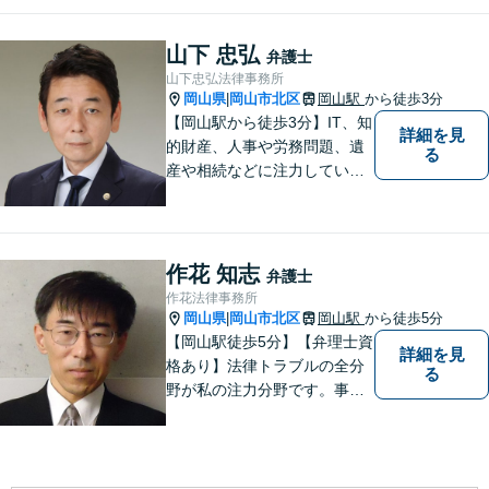
れるよう、専門性の高い分野
に積極的に取り組みます。少
山下 忠弘
弁護士
数の案件に集中し、「迅速対
山下忠弘法律事務所
応」を実現します！
岡山県
岡山市北区
岡山駅
から徒歩3分
|
【岡山駅から徒歩3分】IT、知
詳細を見
的財産、人事や労務問題、遺
る
産や相続などに注力していま
す。「弁護士に相談するか迷
っている」という悩みをお持
ちの方は、どうぞお気軽にご
相談ください。依頼者さまの
作花 知志
弁護士
サポートができるよう努めて
作花法律事務所
まいります。
岡山県
岡山市北区
岡山駅
から徒歩5分
|
【岡山駅徒歩5分】【弁理士資
詳細を見
格あり】法律トラブルの全分
る
野が私の注力分野です。事務
所の理念は、ご相談の後には
心の中に花が咲いたようにな
っていただけること。【法テ
ラス対応】【後払い対応】