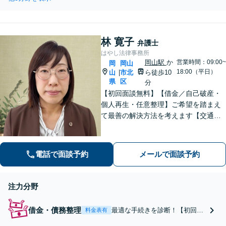
示談交渉など、ご相談くださ
に向け、スムーズに対応【夜
い。【元検察官】過失運転致
間面談可｜駐車場完備】
死傷罪や悪質な飲酒運転、ひ
き逃げなど、刑事事件になっ
林 寛子
ている事故にも対応【夜間面
弁護士
談｜WEB面談可】
はやし法律事務所
岡山駅
か
営業時間：09:00~
岡
岡山
18:00（平日）
山
市北
ら徒歩10
|
県
区
分
【初回面談無料】【借金／自己破産・
個人再生・任意整理】ご希望を踏まえ
て最善の解決方法を考えます【交通事
故】丁寧なヒアリング・現地調査で有
利な解決を目指します【休日相談可
能】地域密着型の法律事務所として、
電話で面談予約
メールで面談予約
借金・交通事故に対応しています【岡
山駅10分】
注力分野
借金・債務整理
最適な手続きを診断！【初回面
料金表有
談無料】新しい生活のスタート