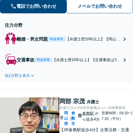
る方、ご相談ください。
電話でお問い合わせ
メールでお問い合わせ
注力分野
離婚・男女問題
【弁護士歴10年以上】【岡山県
料金表有
全域、広島県東部等に対応】調
停を有利に進めたい方、1円で
も多く勝ち取りたい方、ご相談
交通事故
【弁護士歴10年以上】【交通事故は3回
料金表有
ください！豊富な経験から解決
まで相談無料】1円でも多く賠償金の獲
策を提示します【土日祝日・夜
得を目指します！損害賠償額や後遺障
間対応可】【後払い、分割払い
他1分野を表示
害の認定に不満や不安がある方、相談
応相談】
ください。医師とも連携し有利な交渉
へ【岡山県全域、広島県東部等に対
応】
岡部 宗茂
弁護士
弁護士法人VIA支所倉敷みらい法律事務所
岡
倉
倉敷駅
か
営業時間：09:30~1
山
敷
|
7:30（平日）
ら徒歩4分
県
市
【JR倉敷駅徒歩4分】企業法務・交通