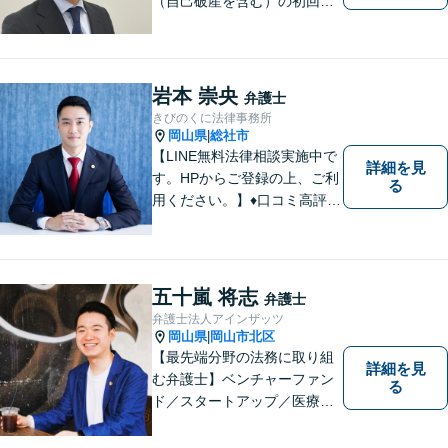
（自己破産を含む）の初回相
談６０分無料】
岩本 崇央
弁護士
きびのくに法律事務所
岡山県
総社市
|
【LINE無料法律相談実施中で
詳細を見
す。HPからご登録の上、ご利
る
用ください。】♦口コミ高評価
多数有♦丁寧にお話をお伺いし
ます♦ご相談者・依頼者様の最
大の理解者として活動いたし
ます。【完全個室】【初回３
五十嵐 将志
弁護士
０分無料面談】
弁護士法人アインザッツ
岡山県
岡山市北区
|
【最先端分野の法務に取り組
詳細を見
む弁護士】ベンチャーファン
る
ド／スタートアップ／医療介
護／リーガルテックetc...移り
変わる時代のニーズに応えら