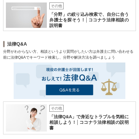
【日弁連国際人権問題委員会
その他
所属】お困りの方は、お気軽
「分野」の絞り込み検索で、自分に合う
にご相談下さい。
弁護士を探そう！│ココナラ法律相談の
説明書
法律Q&A
分野がわからない方、相談というより質問がしたい方は弁護士に問い合わせる
前に法律Q&Aでキーワード検索し、分野や解決方法を調べましょう
その他
「法律Q&A」で身近なトラブルを気軽に
相談しよう！│ココナラ法律相談の説明
書