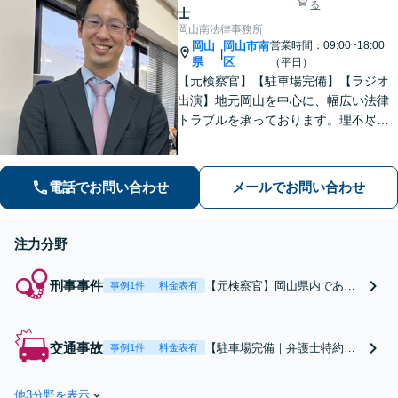
る
借金・債務整理の案件
士
に対応可能です。
岡山南法律事務所
岡山
岡山市南
営業時間：09:00~18:00
|
県
区
（平日）
【元検察官】【駐車場完備】【ラジオ
出演】地元岡山を中心に、幅広い法律
トラブルを承っております。理不尽な
思いをされている方が「明るい未来」
を歩んでいけるよう、親切丁寧にサポ
ートいたします。お困りの方はお早め
電話でお問い合わせ
メールでお問い合わせ
にご相談ください【WEB面談｜夜間面
談可】
注力分野
刑事事件
【元検察官】岡山県内であれ
事例1件
料金表有
ば24時間以内に接見します！
捜査機関の考えや、処分の基
準などに精通しており、そこ
交通事故
【駐車場完備｜弁護士特約に
事例1件
料金表有
から逆算して対応をご提案さ
対応】保険会社とのやり取
せていただきます。不起訴、
り、治療費・休業中の補償、
示談成立、執行猶予獲得など
他3分野を表示