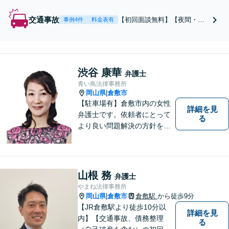
を切れるようサポートします。
自己破産・個人再生・任意整理
交通事故
【初回面談無料】【夜間・休
事例4件
料金表有
に対応【岡山駅10分】休日・夜
日相談可】保険会社との交
間の面談OK
渉・後遺障害認定の獲得など
ご相談ださい。丁寧にお話を
お聞きし、納得できる解決を
渋谷 康華
目指します。交通事故に遭わ
弁護士
れた際はお早めにご相談くだ
青い鳥法律事務所
さい【休日相談可能】【岡山
岡山県
倉敷市
|
駅10分】
【駐車場有】倉敷市内の女性
詳細を見
弁護士です。依頼者にとって
る
より良い問題解決の方針を示
すために、まず依頼者の気持
ちを理解することを大切にし
ています。法律問題は早めの
ご相談が納得のいく解決への
山根 務
弁護士
第一歩です。お一人で悩まず
やまね法律事務所
に、お気軽にご相談くださ
岡山県
倉敷市
倉敷駅
から徒歩9分
|
い。
【JR倉敷駅より徒歩10分以
詳細を見
内】【交通事故、債務整理
る