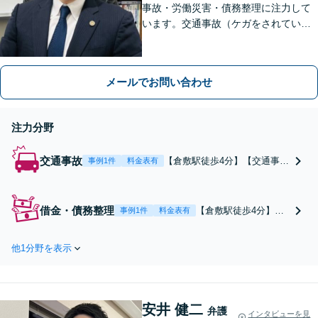
事故・労働災害・債務整理に注力して
います。交通事故（ケガをされている
被害者の方）、債務整理（過払い金請
求を含む）、労働災害、他士業からの
ご紹介がある場合の事業者相談は初回
メールでお問い合わせ
無料です。
注力分野
交通事故
【倉敷駅徒歩4分】【交通事故
事例1件
料金表有
（人身）の初回相談無料】そ
の示談案は本当に適正です
か？交通事故の賠償金で相手
借金・債務整理
【倉敷駅徒歩4分】
事例1件
料金表有
方保険会社と示談交渉される
【債務整理（過払い金
方は、保険会社と合意する前
請求・任意整理・個人
に、一度、弁護士へご相談く
他1分野を表示
再生・自己破産の初回
ださい。
相談無料】任意整理・
個人再生・自己破産・
消滅時効援用・過払い
安井 健二
金請求など、あらゆる
弁護
インタビューを見