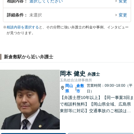
相談内容
選択してください
変更
詳細条件
未選択
変更
※
相談内容を選択する
と、その分野に強い弁護士の料金や事例、インタビュー
が見つかります。
新倉敷駅から近い弁護士
岡本 健史
弁護士
玉島総合法律事務所
岡山
倉敷
営業時間：09:00~18:00（平
|
県
市
日）
【弁護士歴10年以上】【同一事案3回ま
で相談料無料】【岡山県全域、広島県
東部等に対応】交通事故のご相談はお
任せください！「1円でも多く」賠償金
の獲得を目指します！保険会社の対
応、後遺障害の認定に疑問や不安があ