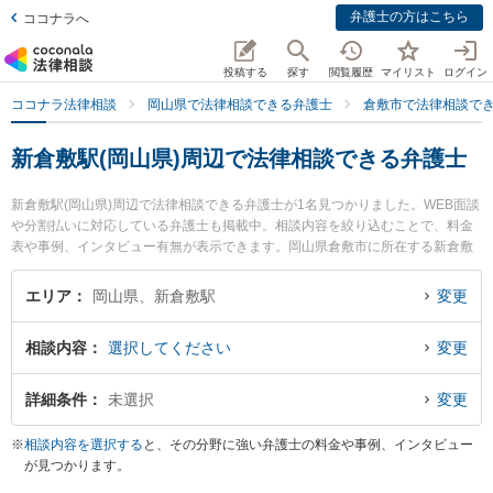
弁護士の方はこちら
ココナラへ
投稿する
探す
閲覧履歴
マイリスト
ログイン
ココナラ法律相談
岡山県で法律相談できる弁護士
倉敷市で法律相談で
新倉敷駅(岡山県)周辺で法律相談できる弁護士
新倉敷駅(岡山県)周辺で法律相談できる弁護士が1名見つかりました。WEB面談
や分割払いに対応している弁護士も掲載中。相談内容を絞り込むことで、料金
表や事例、インタビュー有無が表示できます。岡山県倉敷市に所在する新倉敷
駅はJR山陽本線(岡山～三原)沿線の駅です。より多くの弁護士から探したいと
きは市区町村検索や同一路線のより大きな駅も追加選択して探すと良いでしょ
エリア
岡山県、新倉敷駅
変更
う。特に森下総合法律事務所の千葉 隆志弁護士のプロフィール情報や弁護士費
用、強みなどが注目されています。『家族間の相続トラブルのトラブルを勤務
相談内容
選択してください
変更
先から通いやすい新倉敷駅周辺に事務所を構える弁護士に面談予約したい』
『家族間の相続トラブルのトラブル解決の実績豊富な新倉敷駅近くの弁護士を
検索したい』『初回無料で家族間の相続トラブルを法律相談できる新倉敷駅付
詳細条件
未選択
変更
近の弁護士に面談予約したい』などでお困りの相談者さんにおすすめです。
※
相談内容を選択する
と、その分野に強い弁護士の料金や事例、インタビュー
が見つかります。