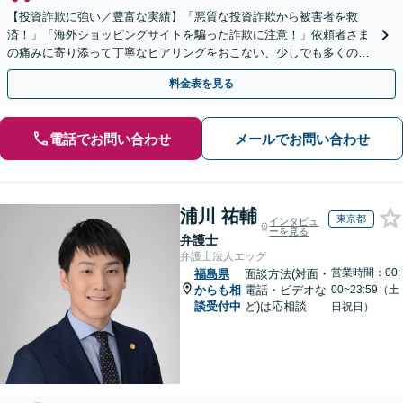
【投資詐欺に強い／豊富な実績】「悪質な投資詐欺から被害者を救
済！」「海外ショッピングサイトを騙った詐欺に注意！」依頼者さま
の痛みに寄り添って丁寧なヒアリングをおこない、少しでも多くの返
金が得られるよう尽力します！
料金表を見る
電話でお問い合わせ
メールでお問い合わせ
浦川 祐輔
東京都
インタビュ
ーを見る
弁護士
弁護士法人エッグ
営業時間：00:
福島県
面談方法(対面・
からも相
電話・ビデオな
00~23:59（土
談受付中
ど)は応相談
日祝日）