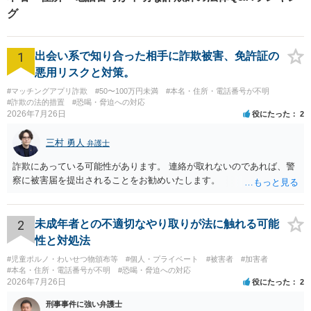
グ
1
出会い系で知り合った相手に詐欺被害、免許証の
悪用リスクと対策。
#マッチングアプリ詐欺
#50〜100万円未満
#本名・住所・電話番号が不明
#詐欺の法的措置
#恐喝・脅迫への対応
2026年7月26日
役にたった
2
三村 勇人
弁護士
詐欺にあっている可能性があります。 連絡が取れないのであれば、警
察に被害届を提出されることをお勧めいたします。
2
未成年者との不適切なやり取りが法に触れる可能
性と対処法
#児童ポルノ・わいせつ物頒布等
#個人・プライベート
#被害者
#加害者
#本名・住所・電話番号が不明
#恐喝・脅迫への対応
2026年7月26日
役にたった
2
刑事事件に強い弁護士