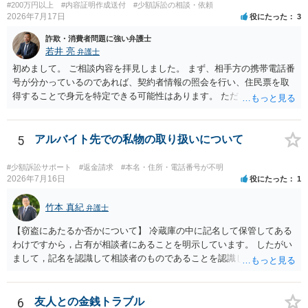
#200万円以上
#内容証明作成送付
#少額訴訟の相談・依頼
2026年7月17日
役にたった
3
詐欺・消費者問題に強い弁護士
若井 亮
弁護士
初めまして。 ご相談内容を拝見しました。 まず、相手方の携帯電話番
号が分かっているのであれば、契約者情報の照会を行い、住民票を取
得することで身元を特定できる可能性はあります。 ただ、他人名義の
携帯電話であるなどした場合には特定に結びつけることは難しいとこ
ろです。 LINEについても、詐欺の事案であれば照会できる可能性はあ
りますが、携帯電話の番号を経由する方法より難しくなります。 身元
5
アルバイト先での私物の取り扱いについて
を特定した後は、返金の理屈があるかどうかを確認していきます。 基
本的に贈与に該当する場合には返金請求ができません。 詐欺を含め、
#少額訴訟サポート
#返金請求
#本名・住所・電話番号が不明
当方に返金の理屈があるかどうかを確認していきます。 さらに、渡し
2026年7月16日
役にたった
1
た金額について、裏付けがあるかどうかも精査します。 上記を経て、
身元の特定、返金の理屈があると判断できるのであれば、まずは交渉
竹本 真紀
弁護士
からスタートすることになるでしょう。 ご理解のとおり、詐欺である
【窃盗にあたるか否かについて】 冷蔵庫の中に記名して保管してある
ことの立証は簡単ではありません。 刑事事件化が出来るのであれば、
わけですから，占有が相談者にあることを明示しています。 したがい
返金交渉で有利になる可能性がありますが、民事上の詐欺の立証以上
まして，記名を認識して相談者のものであることを認識していながら
に難しいところがあります。 こちらについては、一度、最寄りの警察
持ち出した場合には，相談者の占有を奪ったことになりますから，窃
署に被害相談をするようにしてください。 具体的な見通しに関して
盗罪が成立します。 しかし，窃盗罪は，故意犯です。 過失犯の場合に
は、証拠を拝見する必要があるため、直接弁護士にご相談された方が
は，窃盗罪は成立しません。処罰規定がないからです。 おそらく，持
6
友人との金銭トラブル
良いかと思います。