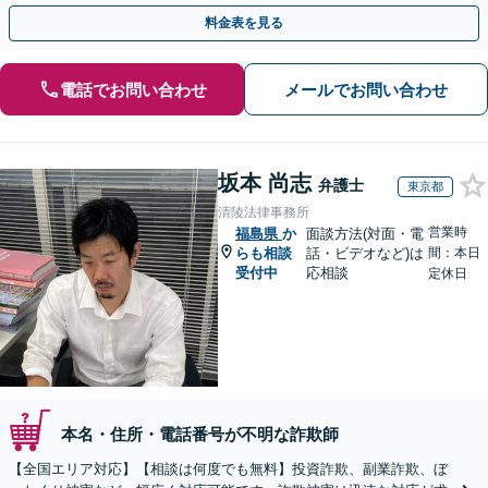
さい。
料金表を見る
電話でお問い合わせ
メールでお問い合わせ
坂本 尚志
弁護士
東京都
清陵法律事務所
営業時
福島県
か
面談方法(対面・電
らも相談
話・ビデオなど)は
間：本日
受付中
応相談
定休日
本名・住所・電話番号が不明な詐欺師
【全国エリア対応】【相談は何度でも無料】投資詐欺、副業詐欺、ぼ