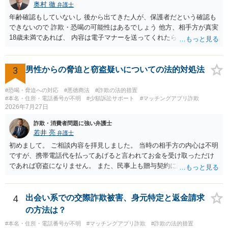
奥村 徹
弁護士
年齢確認もしていないし 後から出てきた人が、保護者だという確認も
できないので 詐欺・恐喝の可能性はあるでしょう 他方、相手方が真実
18歳未満であれば、 内容は電子マナーを送ってくれたら自慰行為など
の動画を要望通りに撮って送るよと言ったやりとりでした。 自分は動
画の尺は10分ほど、服を着たままで胸を触って欲しい、などの要望を
して、要求された金額(1000円程度)の電子マネーを送信してしまいま
3
男性からの脅迫と窃盗疑いについての法的対処法
した。 そこから、撮影するまで暇なので顔の雰囲気の写真を交換して
欲しい、住んでいる都道府県と区を教えてと言われたので教えたりと
#恐喝・脅迫への対応
#悪徳商法
#詐欺の法的措置
言ったやり取りをしていました。 というやりとりは、青少年条例違反
#本名・住所・電話番号が不明
#少額訴訟サポート
#マッチングアプリ詐欺
2026年7月27日
（わいせつ行為）の疑いがあります。18歳未満と知らなくても処罰可
能です。
詐欺・消費者問題に強い弁護士
若井 亮
弁護士
初めまして。 ご相談内容を拝見しました。 当時の相手方の内心は不明
ですが、携帯電話代を払ってあげると言われてお金を受け取っただけ
であれば窃盗になりません。 また、民事上も贈与契約に該当すると思
われるところ、返済の義務はありません。 これ以上のやり取りをせ
ず、可能であればブロックをするようにしてください。 ご不安であれ
ば、最寄りの警察署に相談をしても良いかもしれません。 以上、ご参
4
出会い系での交際詐欺被害、身元特定と返金請求
考になれば幸いです。
の方法は？
#本名・住所・電話番号が不明
#マッチングアプリ詐欺
#詐欺の法的措置