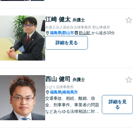
り添い、最善の解決策へと導
くことを最も重視ししていま
す。お困りの方はまずはご相
江崎 健太
弁護士
談ください。
弁護士法人葵綜合法律事務所 郡山事務所
福島県
郡山市
郡山駅
から徒歩10分
|
詳細を見る
西山 健司
弁護士
ひばり法律事務所
福島県
南相馬市
|
交通事故、相続、離婚、借
詳細を見
金、刑事事件、事業者の問題
る
などあらゆる法律相談に対応
します。 法の専門知識を活か
し、あなたの権利を最大限に
守ることが第一です。 お困り