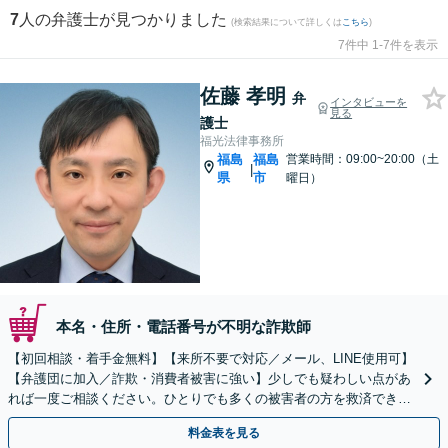
7
人の弁護士が見つかりました
(検索結果について詳しくは
こちら
)
7件中 1-7件を表示
佐藤 孝明
弁
インタビューを
見る
護士
福光法律事務所
福島
福島
営業時間：09:00~20:00（土
|
県
市
曜日）
本名・住所・電話番号が不明な詐欺師
【初回相談・着手金無料】【来所不要で対応／メール、LINE使用可】
【弁護団に加入／詐欺・消費者被害に強い】少しでも疑わしい点があ
れば一度ご相談ください。ひとりでも多くの被害者の方を救済できる
よう全力でサポートします【休日・夜間相談可】
料金表を見る