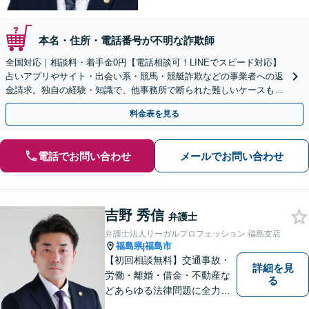
本名・住所・電話番号が不明な詐欺師
全国対応｜相談料・着手金0円【電話相談可！LINEでスピード対応】
占いアプリやサイト・出会い系・競馬・競艇詐欺などの事業者への返
金請求。独自の経験・知識で、他事務所で断られた難しいケースも解
決に導いた実績あり。まずはお気軽にご相談ください
料金表を見る
電話でお問い合わせ
メールでお問い合わせ
吉野 秀信
弁護士
弁護士法人リーガルプロフェッション 福島支店
福島県
福島市
|
【初回相談無料】交通事故・
詳細を見
労働・離婚・借金・不動産な
る
どあらゆる法律問題に全力を
尽くします。ご相談者様に寄