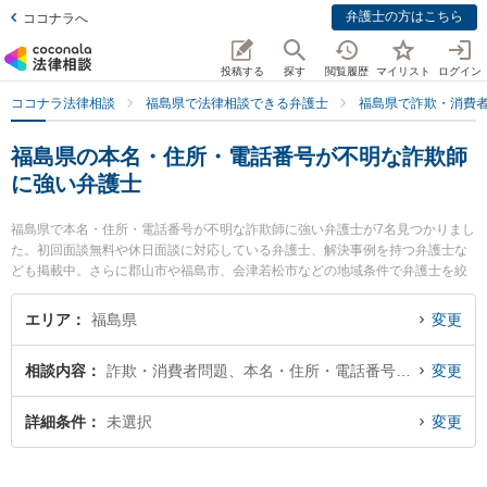
弁護士の方はこちら
ココナラへ
投稿する
探す
閲覧履歴
マイリスト
ログイン
ココナラ法律相談
福島県で法律相談できる弁護士
福島県で詐欺・消費
福島県の本名・住所・電話番号が不明な詐欺師
に強い弁護士
福島県で本名・住所・電話番号が不明な詐欺師に強い弁護士が7名見つかりまし
た。初回面談無料や休日面談に対応している弁護士、解決事例を持つ弁護士な
ども掲載中。さらに郡山市や福島市、会津若松市などの地域条件で弁護士を絞
り込めます。詐欺・消費者問題に関係する投資詐欺や副業詐欺、FX詐欺等の細
かな分野での絞り込み検索もでき便利です。特に福光法律事務所の佐藤 孝明弁
エリア
福島県
変更
護士や弁護士法人リーガルプロフェッション 福島支店の吉野 秀信弁護士、弁護
士法人葵綜合法律事務所 郡山事務所の江崎 健太弁護士のプロフィール情報や弁
相談内容
詐欺・消費者問題、本名・住所・電話番号が不明
変更
護士費用、強みなどが注目されています。『福島県で土日や夜間に発生した本
名・住所・電話番号が不明な詐欺師のトラブルを今すぐに弁護士に相談した
い』『本名・住所・電話番号が不明な詐欺師のトラブル解決の実績豊富な近く
詳細条件
未選択
変更
の弁護士を検索したい』『初回相談無料で本名・住所・電話番号が不明な詐欺
師を法律相談できる福島県内の弁護士に相談予約したい』などでお困りの相談
者さんにおすすめです。