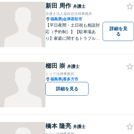
ごとがありましたら、まずは
新田 周作
弁護士
ご相談ください。
弁護士法人葵綜合法律事務所
福島県
会津若松市
|
【平日夜間・土日祝も相談対
詳細を見
応（予約制）】【駐車場あ
る
り】家庭に関するトラブルか
ら企業のトラブルまで、まず
は一度ご相談ください。
櫛田 崇
弁護士
とりで法律事務所
福島県
喜多方市
|
詳細を見る
橋本 隆亮
弁護士