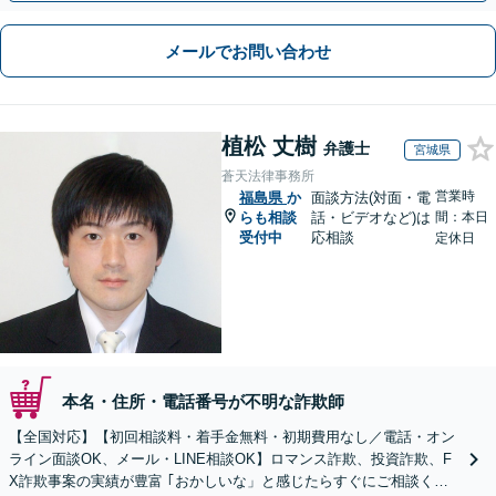
メールでお問い合わせ
植松 丈樹
弁護士
宮城県
蒼天法律事務所
営業時
福島県
か
面談方法(対面・電
らも相談
話・ビデオなど)は
間：本日
受付中
応相談
定休日
本名・住所・電話番号が不明な詐欺師
【全国対応】【初回相談料・着手金無料・初期費用なし／電話・オン
ライン面談OK、メール・LINE相談OK】ロマンス詐欺、投資詐欺、F
X詐欺事案の実績が豊富 ｢おかしいな」と感じたらすぐにご相談くだ