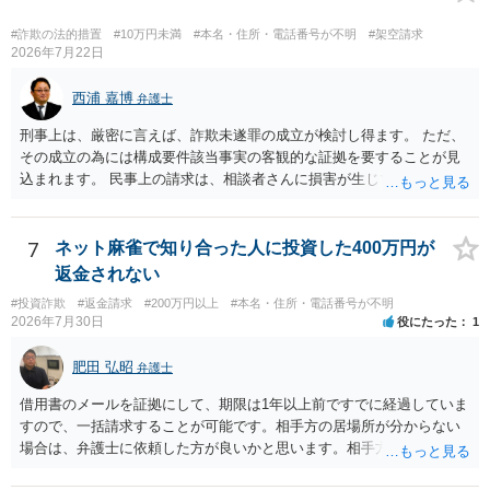
ち出した方は，相談者の記名に気づかず，自分のものと間違えて持ち
出してしまったのでしょう。 残っているのが無記名（つまり，自分の
#詐欺の法的措置
#10万円未満
#本名・住所・電話番号が不明
#架空請求
物に記名していない）のようですから，記名を気にしていない方だと
2026年7月22日
思います。 この場合は，過失にすぎませんから，窃盗罪は成立せず，
刑事的処罰を求めることはできません。 【弁償してもらうことは可能
西浦 嘉博
弁護士
か】 刑事ではなく民事の場合，不法行為に基づく損害賠償請求が問題
刑事上は、厳密に言えば、詐欺未遂罪の成立が検討し得ます。 ただ、
となります。 不法行為に基づく損害賠償請求は，故意だけではなく過
その成立の為には構成要件該当事実の客観的な証拠を要することが見
失も対象となります。 したがいまして，弁償してもらうことは可能で
込まれます。 民事上の請求は、相談者さんに損害が生じていない以
す。 ただし，間違えた方が誰かわかることが重要にはなります。
上、困難な様に思われます。 より詳細な事項についてお聞きになりた
い場合、最寄りの法律事務所での相談を検討ください。 上記、ご参考
ください。
7
ネット麻雀で知り合った人に投資した400万円が
返金されない
#投資詐欺
#返金請求
#200万円以上
#本名・住所・電話番号が不明
2026年7月30日
役にたった
1
肥田 弘昭
弁護士
借用書のメールを証拠にして、期限は1年以上前ですでに経過していま
すので、一括請求することが可能です。相手方の居場所が分からない
場合は、弁護士に依頼した方が良いかと思います。相手方の居場所が
分かるのであれば、個人でもできるかと思います。ご参考にしてくだ