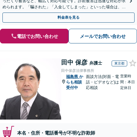
ったくり被害など、幅広く対応可能です。詐欺被害は迅速な対応が求
められます。「騙された」「入金してしまった」といった場合は、お
早めにご相談ください。【電話・メール・WEB相談可】
料金表を見る
電話でお問い合わせ
メールでお問い合わせ
田中 保彦
弁護士
東京都
田中保彦法律事務所
営業時
福島県
か
面談方法(対面・電
らも相談
話・ビデオなど)は
間：本日
受付中
応相談
定休日
本名・住所・電話番号が不明な詐欺師