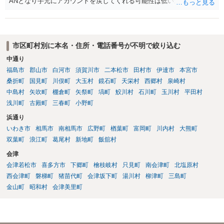
ANとなり手元にアカウントを戻してくれる可能性は低いかもしれませ
ん。さらにいえば、最悪の場合、貴殿も運営者から出禁処分（登録拒
絶）を食らう可能性があります。RMTが許されているゲーム（海外の
運営会社にはそのようなスタンスの事業者もいます）であれば結論は
変わるかもしれませんが…
市区町村別に本名・住所・電話番号が不明で絞り込む
中通り
福島市
郡山市
白河市
須賀川市
二本松市
田村市
伊達市
本宮市
桑折町
国見町
川俣町
大玉村
鏡石町
天栄村
西郷村
泉崎村
中島村
矢吹町
棚倉町
矢祭町
塙町
鮫川村
石川町
玉川村
平田村
浅川町
古殿町
三春町
小野町
浜通り
いわき市
相馬市
南相馬市
広野町
楢葉町
富岡町
川内村
大熊町
双葉町
浪江町
葛尾村
新地町
飯舘村
会津
会津若松市
喜多方市
下郷町
檜枝岐村
只見町
南会津町
北塩原村
西会津町
磐梯町
猪苗代町
会津坂下町
湯川村
柳津町
三島町
金山町
昭和村
会津美里町