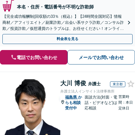
本名・住所・電話番号が不明な詐欺師
【完全成功報酬制(回収額の33％（税込）】【24時間全国対応】情報
商材／アフィリエイト／副業詐欺／出会い系サクラ詐欺／コンサル詐
欺／投資詐欺／仮想通貨のトラブルは、お任せください！オンライン
のみで解決も可能！
料金表を見る
電話でお問い合わせ
メールでお問い合わせ
大川 博俊
弁護士
東京都
弁護士法人インサイト法律事務所
営業時
福島県
か
面談方法(対面・電
らも相談
話・ビデオなど)は
間：本日
受付中
応相談
定休日