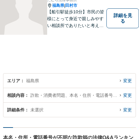
たむら法律事務所
福島県
田村市
|
【船引駅徒歩10分】市民の皆
詳細を見
様にとって身近で親しみやす
る
い相談所でありたいと考えて
います。個人・法人のお客様
を問わず、お一人で悩まず
に、まずはお気軽にご相談く
ださい。 https://tamura-law.bi
z/ （公式ホームページ）
エリア
福島県
変更
相談内容
詐欺・消費者問題、本名・住所・電話番号が不明
変更
詳細条件
未選択
変更
本名・住所・電話番号が不明な詐欺師の法律Q&Aランキン