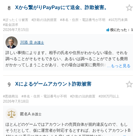
さい。
8
Xから繋がりPayPayにて送金、詐欺被害。
#ぼったくり被害
#詐欺の法的措置
#本名・住所・電話番号が不明
#10万円未満
#返金請求
2026年7月15日
役にたった
1
川添 圭
弁護士
詳しい事情によります。相手の氏名や住所がわからない場合、それを
調べることがそもそもできない、あるいは調べることができても費用
がかかってしまうことがあり、その場合は確実に費用倒れになりそう
です（調査費用は相手に請求できないのが原則だからです）。
9
Xによるゲームアカウント詐欺被害
#悪徳商法
#本名・住所・電話番号が不明
#詐欺の法的措置
#200万円以上
2026年7月18日
匿名A
弁護士
ほとんどのゲームではアカウントの売買自体が規約違反なので、もし
そうだとして、仮に運営者が対応するとすれば、おそらくアカウントB