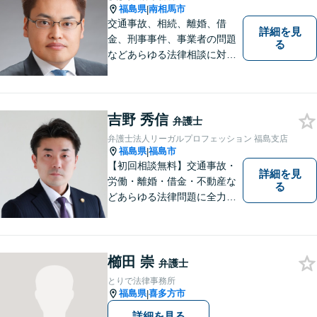
福島県
南相馬市
|
交通事故、相続、離婚、借
詳細を見
金、刑事事件、事業者の問題
る
などあらゆる法律相談に対応
します。 法の専門知識を活か
し、あなたの権利を最大限に
守ることが第一です。 お困り
ごとがありましたら、まずは
吉野 秀信
弁護士
ご相談ください。
弁護士法人リーガルプロフェッション 福島支店
福島県
福島市
|
【初回相談無料】交通事故・
詳細を見
労働・離婚・借金・不動産な
る
どあらゆる法律問題に全力を
尽くします。ご相談者様に寄
り添い、最善の解決策へと導
くことを最も重視ししていま
す。お困りの方はまずはご相
櫛田 崇
弁護士
談ください。
とりで法律事務所
福島県
喜多方市
|
詳細を見る