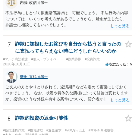
内藤 政信
弁護士
不法行為にもとづく損害賠償請求は、可能でしょう。 不法行為の内容
については、いくつか考え方があるでしょうから、疑念が生じたら、
弁護士に相談してもいいでしょう。
7
詐欺に加担したお詫びを自分から払うと言ったの
に支払ってもらえない時にどうしたらいいのか
#マルチ商法被害
#個人・プライベート
#副業詐欺
#投資詐欺
2020年10月31日
役にたった
5
磯田 直也
弁護士
ご友人の方とやりとりされて、返済期日などを定めて書面にしておく
べきでしょう。 なお、状況や具体的な態様によって結論は変わります
が、投資のような外観を有する案件について、紹介者が被紹介者に対
して必ずしも民事上の損害賠償責任を負わないわけではありません。
8
詐欺的投資の返金可能性
#仮想通貨詐欺
#投資詐欺
#返金請求
#200万円以上
#マルチ商法被害