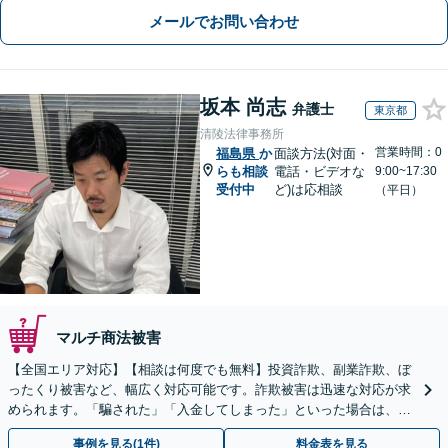
メールでお問い合わせ
坂本 尚志
弁護士
東京都
清陵法律事務所
営業時間：0
福島県
か
面談方法(対面・
らも相談
電話・ビデオな
9:00~17:30
受付中
ど)は応相談
（平日）
マルチ商法被害
【全国エリア対応】【相談は何度でも無料】投資詐欺、副業詐欺、ぼ
ったくり被害など、幅広く対応可能です。詐欺被害は迅速な対応が求
められます。「騙された」「入金してしまった」といった場合は、お
早めにご相談ください。【電話・メール・WEB相談可】
事例を見る(1件)
料金表を見る