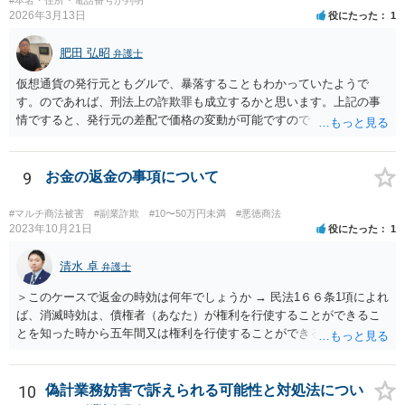
#本名・住所・電話番号が判明
2026年3月13日
役にたった
1
肥田 弘昭
弁護士
仮想通貨の発行元ともグルで、暴落することもわかっていたようで
す。のであれば、刑法上の詐欺罪も成立するかと思います。上記の事
情ですると、発行元の差配で価格の変動が可能ですので「投資」では
なく詐欺の手段として評価できる可能性があります。金銭を交付した
行為については、不法行為に基づく損害賠償、不当利得返還請求など
が考えられます。知人やファンドリーダーを共同不法行為者として、
9
お金の返金の事項について
損害賠償請求することが考えられます。ご参考にしてください。
#マルチ商法被害
#副業詐欺
#10〜50万円未満
#悪徳商法
2023年10月21日
役にたった
1
清水 卓
弁護士
＞このケースで返金の時効は何年でしょうか → 民法1６６条1項によれ
ば、消滅時効は、債権者（あなた）が権利を行使することができるこ
とを知った時から五年間又は権利を行使することができる時から十年
間と思われます。 ただし、民法152条により、権利の承認があった
ときは、時効は更新しされ、その時から新たに進行を開始します。
「電話の音声録音やLINEで相手がお金を返金する内容の文書は残って
10
偽計業務妨害で訴えられる可能性と対処法につい