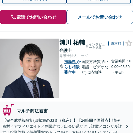
電話でお問い合わせ
メールでお問い合わせ
浦川 祐輔
東京都
インタビュ
ーを見る
弁護士
弁護士法人エッグ
営業時間：0
福島県
か
面談方法(対面・
らも相談
電話・ビデオな
0:00~23:59
受付中
ど)は応相談
（平日）
マルチ商法被害
【完全成功報酬制(回収額の33％（税込）】【24時間全国対応】情報
商材／アフィリエイト／副業詐欺／出会い系サクラ詐欺／コンサル詐
欺／投資詐欺／仮想通貨のトラブルは、お任せください！オンライン