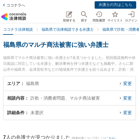
弁護士の方はこちら
ココナラへ
投稿する
探す
閲覧履歴
マイリスト
ログイン
ココナラ法律相談
福島県で法律相談できる弁護士
福島県で詐欺・消費
福島県のマルチ商法被害に強い弁護士
福島県でマルチ商法被害に強い弁護士が7名見つかりました。初回面談無料や休
日面談に対応している弁護士、解決事例を持つ弁護士なども掲載中。さらに郡
山市や福島市、会津若松市などの地域条件で弁護士を絞り込めます。詐欺・消
費者問題に関係する投資詐欺や副業詐欺、FX詐欺等の細かな分野での絞り込み
検索もでき便利です。特に福光法律事務所の佐藤 孝明弁護士や弁護士法人葵綜
エリア
福島県
変更
合法律事務所 郡山事務所の江崎 健太弁護士、ひばり法律事務所の西山 健司弁
護士のプロフィール情報や弁護士費用、強みなどが注目されています。『福島
相談内容
詐欺・消費者問題、マルチ商法被害
変更
県で土日や夜間に発生したマルチ商法被害のトラブルを今すぐに弁護士に相談
したい』『マルチ商法被害のトラブル解決の実績豊富な近くの弁護士を検索し
たい』『初回相談無料でマルチ商法被害を法律相談できる福島県内の弁護士に
詳細条件
未選択
変更
相談予約したい』などでお困りの相談者さんにおすすめです。
7
人の弁護士が見つかりました
(検索結果について詳しくは
こちら
)