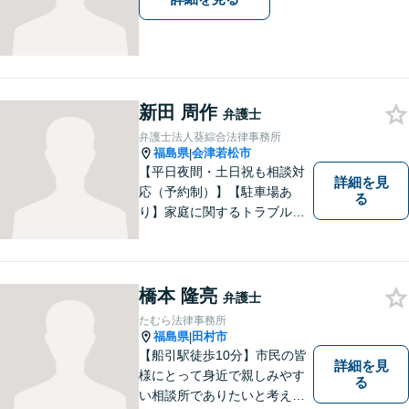
新田 周作
弁護士
弁護士法人葵綜合法律事務所
福島県
会津若松市
|
【平日夜間・土日祝も相談対
詳細を見
応（予約制）】【駐車場あ
る
り】家庭に関するトラブルか
ら企業のトラブルまで、まず
は一度ご相談ください。
橋本 隆亮
弁護士
たむら法律事務所
福島県
田村市
|
【船引駅徒歩10分】市民の皆
詳細を見
様にとって身近で親しみやす
る
い相談所でありたいと考えて