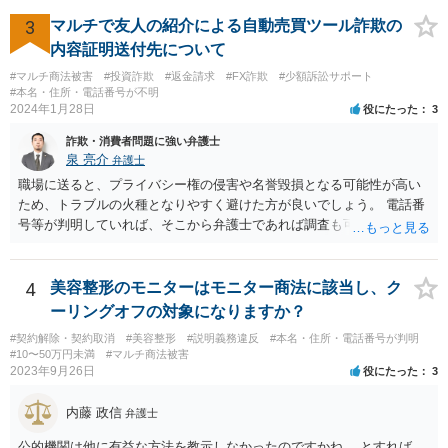
相殺は、本来文字通り過失のある当事者同士の損害の公平な分担調整
のための法制度であり、元来故意の不法行為の場合にはなじまないも
3
マルチで友人の紹介による自動売買ツール詐欺の
のというべきである。なぜなら、故意の不法行為は、加害者が悪意を
内容証明送付先について
もって一方的に被害者に対して仕掛けるものであり、根本的に被害者
#マルチ商法被害
#投資詐欺
#返金請求
#FX詐欺
#少額訴訟サポート
に生じた痛みをともに分け合うための基盤を欠く上、取引的不法行為
#本名・住所・電話番号が不明
における加害者の故意は、通常、被害者の落ち度或いは弱み、不意、
2024年1月28日
役にたった
3
不用意、不注意、未熟、無能、無知、愚昧等に対して向けられ、それ
詐欺・消費者問題に強い弁護士
らにつけ込むものであるから、被害者が加害者の思惑どおりに落ち度
泉 亮介
弁護士
等を示したからといって、これをもって被害者の過失と評価し、被害
者の加害者に対する損害賠償から被害者の落ち度等相当分を減額する
職場に送ると、プライバシー権の侵害や名誉毀損となる可能性が高い
ことにすれば必ず不法行為の成果をその分確保することができること
ため、トラブルの火種となりやすく避けた方が良いでしょう。 電話番
になるが、そのような事態を容認することは、結果として、不法行為
号等が判明していれば、そこから弁護士であれば調査も可能です。
のやり得を保証するに等しく、故意の不法行為を助長、支援、奨励す
るにも似て、明らかに正義と法の精神に反するからである。したがっ
て、故意の不法行為の場合、特段の事情がない限り、被害者の落ち度
4
美容整形のモニターはモニター商法に該当し、ク
等を過失と評価して損害額の減額事由とすることは許されない。」と
ーリングオフの対象になりますか？
判示した。 （２）東京高等裁判所平成３０年５月２３日裁判例 裁判所
#契約解除・契約取消
#美容整形
#説明義務違反
#本名・住所・電話番号が判明
は、「故意ある不法行為（詐欺行為）に対する過失相殺の適用」につ
#10〜50万円未満
#マルチ商法被害
いて「本件のような故意による不法行為であって犯罪成立可能性すら
2023年9月26日
役にたった
3
あるものによる被害について、過失相殺をすることは、極力避けるべ
きである。・・・過失相殺は、当事者間の公平を図るため、損害賠償
内藤 政信
弁護士
の額を定めるに当たって、被害者の過失を考慮する制度であるとこ
ろ、第１審被告らの不法行為は、故意による違法な詐欺行為であっ
公的機関は他に有益な方法を教示しなかったのですかね。 とすれば、