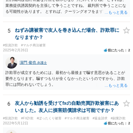
て、このような場合に、被害者である第１審原告らの損害額を減額す
業務提供誘因契約を主張して争うことですね。 裁判所で争うことにな
ることは、加害者である第１審被告らに対し、故意に違法な手段で取
る可能性があります。 とすれば、クーリングオフをまず実行すること
得した利得を許容する結果になって相当でない。」と判示した。。 投
です。
資詐欺（ポンジスキーム）等の事例においては、相手方が故意に騙し
た事案であれば、過失相殺の主張は封じられることになります。
5
ねずみ講被害で友人を巻き込んだ場合、詐欺罪に
なりますか？
#投資詐欺
#マルチ商法被害
2025年2月26日
役にたった
2
濵門 俊也
弁護士
詐欺罪が成立するためには、最初から最後まで騙す意思があることが
要件となります。騙すつもりが全くなかったというのですから、詐欺
罪には問われないでしょう。
6
友人から勧誘を受けてfxの自動売買詐欺被害にあ
いました。友人に損害賠償請求は可能ですか？
#投資詐欺
#FX詐欺
#ぼったくり被害
#マルチ商法被害
#返金請求
#副業詐欺
2022年5月12日
役にたった
2