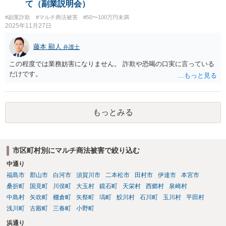
います。」とのことですが、これらが権利の承認にあたる可能性もあ
て（副業説明会）
ります。 ＞こんな状態でも返金要求してもいいのでしょうか。 → 相
#副業詐欺
#マルチ商法被害
#50〜100万円未満
手方が４５万円をこのまま利得できる法的根拠はないように思われま
2025年11月27日
す。考えられる回収手段としては、支払督促、少額訴訟、民事調停、
民事訴訟等があります。各手続きにはそれぞれの特徴があるので、一
藤本 顯人
弁護士
度、お住まいの地域等の弁護士に相談する等して、ご事案にあった方
法を検討なさってみてはいかがでしょうか。 【参考】お金を払っても
この程度では業務妨害になりません。 詐欺や恐喝の口実に言っている
らえない」とお困りの方へ（政府広報オンライン） https://www.gov-o
だけです。
nline.go.jp/useful/article/201504/1.html
もっとみる
市区町村別にマルチ商法被害で絞り込む
中通り
福島市
郡山市
白河市
須賀川市
二本松市
田村市
伊達市
本宮市
桑折町
国見町
川俣町
大玉村
鏡石町
天栄村
西郷村
泉崎村
中島村
矢吹町
棚倉町
矢祭町
塙町
鮫川村
石川町
玉川村
平田村
浅川町
古殿町
三春町
小野町
浜通り