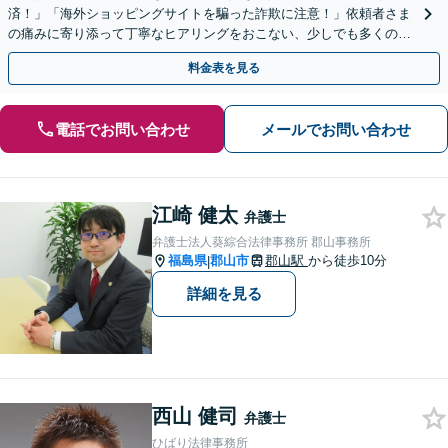
済！」「海外ショッピングサイトを騙った詐欺に注意！」依頼者さま
の痛みに寄り添って丁寧なヒアリングをおこない、少しでも多くの返
金が得られるよう尽力します！
料金表を見る
電話でお問い合わせ
メールでお問い合わせ
江崎 健太
弁護士
弁護士法人葵綜合法律事務所 郡山事務所
福島県
郡山市
郡山駅
から徒歩10分
|
詳細を見る
西山 健司
弁護士
ひばり法律事務所