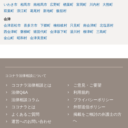
いわき市
相馬市
南相馬市
広野町
楢葉町
富岡町
川内村
大熊町
双葉町
浪江町
葛尾村
新地町
飯舘村
会津
会津若松市
喜多方市
下郷町
檜枝岐村
只見町
南会津町
北塩原村
西会津町
磐梯町
猪苗代町
会津坂下町
湯川村
柳津町
三島町
金山町
昭和村
会津美里町
ココナラ法律相談について
ココナラ法律相談とは
ご意見・ご要望
法律Q&A
利用規約
法律相談コラム
プライバシーポリシー
ココナラとは
外部送信ポリシー
よくあるご質問
掲載をご検討の弁護士の方
へ
運営へのお問い合わせ