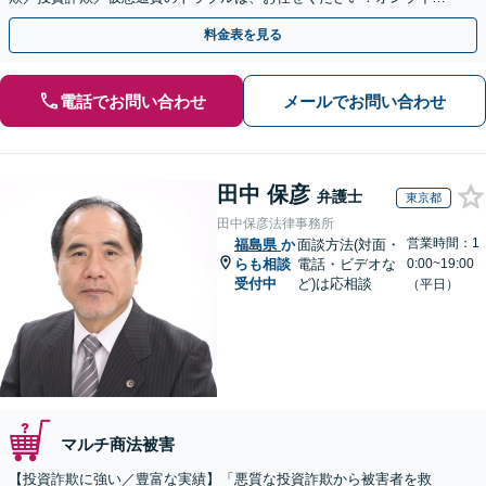
のみで解決も可能！
料金表を見る
電話でお問い合わせ
メールでお問い合わせ
田中 保彦
弁護士
東京都
田中保彦法律事務所
営業時間：1
福島県
か
面談方法(対面・
らも相談
電話・ビデオな
0:00~19:00
受付中
ど)は応相談
（平日）
マルチ商法被害
【投資詐欺に強い／豊富な実績】「悪質な投資詐欺から被害者を救