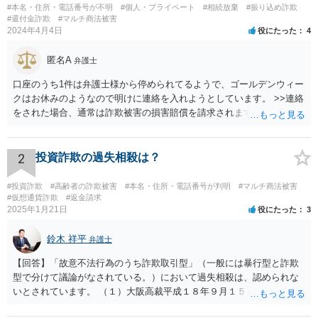
#本名・住所・電話番号が不明
#個人・プライベート
#相続放棄
#振り込め詐欺
#還付金詐欺
#マルチ商法被害
2024年4月4日
役にたった
4
匿名A
弁護士
口座のうち1件は弁護士様から停められてるようで、ゴールデンウィー
クはお休みのようなので明けに連絡を入れようとしています。 >>連絡
をされた場合、通常は詐欺被害の損害賠償を請求されますのでご留意
ください。
2
投資詐欺の過失相殺は？
#投資詐欺
#高齢者の詐欺被害
#本名・住所・電話番号が判明
#マルチ商法被害
#仮想通貨詐欺
#返金請求
2025年1月21日
役にたった
3
鈴木 祥平
弁護士
【回答】「故意不法行為のうち詐欺取引型」（一般には暴行型と詐欺
型で分けて議論がなされている。）において過失相殺は、認められな
いとされています。 （１）大阪高裁平成１８年９月１５日裁判例 裁判
所は、「故意ある不法行為に対する過失相殺の適否」について「過失