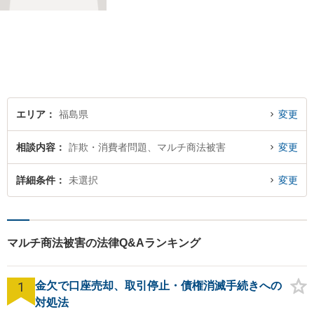
います。個人・法人のお客様
を問わず、お一人で悩まず
に、まずはお気軽にご相談く
ださい。 https://tamura-law.bi
z/ （公式ホームページ）
エリア
福島県
変更
相談内容
詐欺・消費者問題、マルチ商法被害
変更
詳細条件
未選択
変更
マルチ商法被害の法律Q&Aランキング
1
金欠で口座売却、取引停止・債権消滅手続きへの
対処法