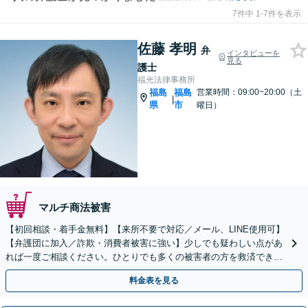
7件中 1-7件を表示
佐藤 孝明
弁
インタビューを
見る
護士
福光法律事務所
福島
福島
営業時間：09:00~20:00（土
|
県
市
曜日）
マルチ商法被害
【初回相談・着手金無料】【来所不要で対応／メール、LINE使用可】
【弁護団に加入／詐欺・消費者被害に強い】少しでも疑わしい点があ
れば一度ご相談ください。ひとりでも多くの被害者の方を救済できる
よう全力でサポートします【休日・夜間相談可】
料金表を見る