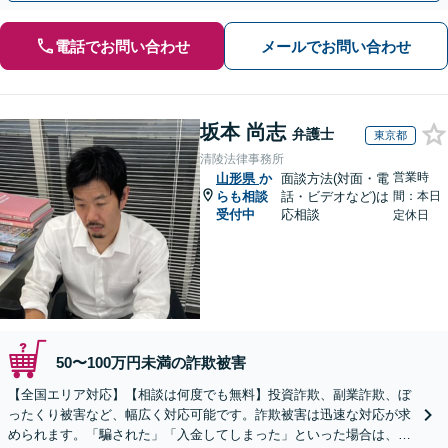
電話でお問い合わせ
メールでお問い合わせ
坂本 尚志
弁護士
東京都
清陵法律事務所
営業時
山形県
か
面談方法(対面・電
らも相談
話・ビデオなど)は
間：本日
受付中
応相談
定休日
50〜100万円未満の詐欺被害
【全国エリア対応】【相談は何度でも無料】投資詐欺、副業詐欺、ぼ
ったくり被害など、幅広く対応可能です。詐欺被害は迅速な対応が求
められます。「騙された」「入金してしまった」といった場合は、お