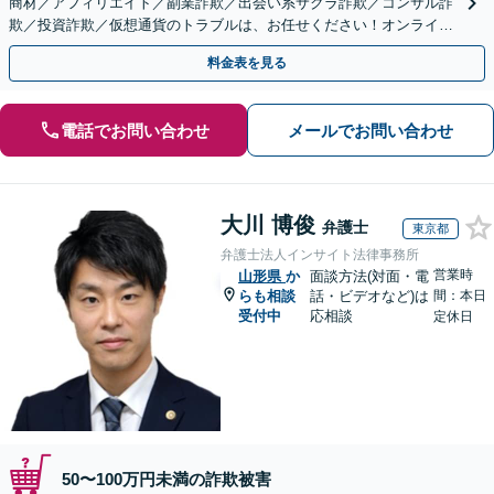
商材／アフィリエイト／副業詐欺／出会い系サクラ詐欺／コンサル詐
欺／投資詐欺／仮想通貨のトラブルは、お任せください！オンライン
のみで解決も可能！
料金表を見る
電話でお問い合わせ
メールでお問い合わせ
大川 博俊
弁護士
東京都
弁護士法人インサイト法律事務所
営業時
山形県
か
面談方法(対面・電
らも相談
話・ビデオなど)は
間：本日
受付中
応相談
定休日
50〜100万円未満の詐欺被害