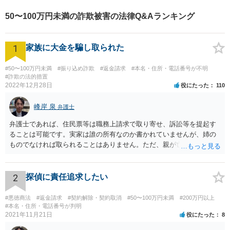
50〜100万円未満の詐欺被害の法律Q&Aランキング
1
家族に大金を騙し取られた
#50〜100万円未満
#振り込め詐欺
#返金請求
#本名・住所・電話番号が不明
#詐欺の法的措置
2022年12月28日
役にたった
110
峰岸 泉
弁護士
弁護士であれば、住民票等は職務上請求で取り寄せ、訴訟等を提起す
ることは可能です。実家は誰の所有なのか書かれていませんが、姉の
ものでなければ取られることはありません。ただ、親が亡くなって相
続手続未了の場合は問題が起きますので、早めに対応をとった方がい
いでしょう。
2
探偵に責任追求したい
#悪徳商法
#返金請求
#契約解除・契約取消
#50〜100万円未満
#200万円以上
#本名・住所・電話番号が判明
2021年11月21日
役にたった
8