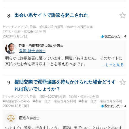
しも本人限定郵便により送られてくるとは限りません。 なお、相手方
が弁護士に依頼するより前に、先んじて相談者様が弁護士に依頼をす
る場合、相手方代理人は相談者様の代理人弁護士を飛び越えて相談者
8
出会い系サイトで訴訟を起こされた
様の自宅に書面を郵送することが職務倫理上許されなくなる(懲戒処分
の対象になり得る)ため、家族にバレてしまうことを回避したいという
#マッチングアプリ詐欺
#詐欺の法的措置
#50〜100万円未満
ご意向であれば、早めに弁護士に依頼をするというのも一つかと思い
#本名・住所・電話番号が不明
2023年2月17日
役にたった
4
ます(もちろん、このまま何事もなく終結する可能性もあるでしょうか
ら、藪蛇になるリスクもあるところではありますが)。 相手方がある話
詐欺・消費者問題に強い弁護士
ではあるので、最終的な和解の見通しは何とも言えませんが、弁護士
鬼沢 健士
弁護士
に依頼することで低額での和解に至れるということもあるでしょう。
明らかに詐欺被害に遭っています。間違いありません。 そのサイトに
支払ったお金を取り戻すことを考えるべきです。
9
援助交際で冤罪強姦を持ちかけられた場合どうす
れば良いでしょうか？
#マッチングアプリ詐欺
#50〜100万円未満
#恐喝・脅迫への対応
#高額請求への対応
#本名・住所・電話番号が判明
#本名・住所・電話番号が不明
2022年12月18日
役にたった
4
匿名A
弁護士
いますぐに警察に行きましょう。 電話に出ていいことはないと思いま