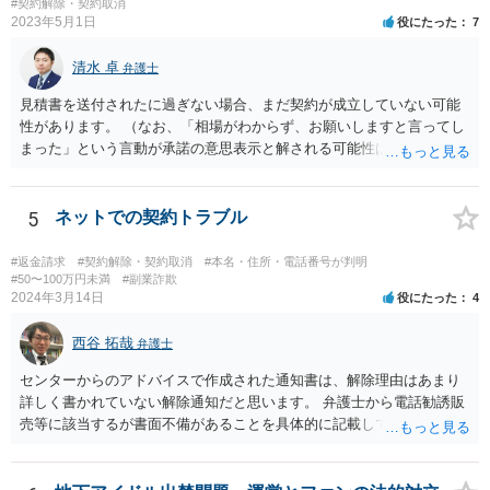
#契約解除・契約取消
2023年5月1日
役にたった
7
清水 卓
弁護士
見積書を送付されたに過ぎない場合、まだ契約が成立していない可能
性があります。 （なお、「相場がわからず、お願いしますと言ってし
まった」という言動が承諾の意思表示と解される可能性はあります
が、口頭に過ぎない場合には、承諾の意思表示にはあたらないと争え
る余地があるかもしれません）。 いずれにしても、相手会社の実在
等に不安を感じるのであれば、相手方とのやりとりを一旦保留とし
5
ネットでの契約トラブル
て、見積書等の相手方の表示（名称、代表者名、住所等）を手がかり
に、法務局で商業•法人登記の登記事項証明書の入手を試みてみる方法
#返金請求
#契約解除・契約取消
#本名・住所・電話番号が判明
も考えられます（相手の会社が実在する会社なのか、やりとりしてい
#50〜100万円未満
#副業詐欺
2024年3月14日
役にたった
4
る相手が代表権限を有しているのか等について、登記登録の有無や登
録内容を確かめることができます）。 【参考】法務局サイト https://w
西谷 拓哉
ww.moj.go.jp/MINJI/houjintouki.html
弁護士
センターからのアドバイスで作成された通知書は、解除理由はあまり
詳しく書かれていない解除通知だと思います。 弁護士から電話勧誘販
売等に該当するが書面不備があることを具体的に記載して返金を求め
る通知書を送付することで、返金交渉が進展する場合があります。 弁
護士から通知書をおくっても返事がない、低い金額しか返金を提案し
てこない場合、裁判所に提訴することを検討する必要があります。 セ