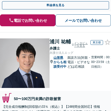
早めにご相談ください。【電話・メール・WEB相談可】
料金表を見る
電話でお問い合わせ
メールでお問い合わせ
浦川 祐輔
東京都
インタビュ
ーを見る
弁護士
弁護士法人エッグ
営業時間：00:
山形県
面談方法(対面・
からも相
電話・ビデオな
00~23:59（土
談受付中
ど)は応相談
日祝日）
50〜100万円未満の詐欺被害
【完全成功報酬制(回収額の33％（税込）】【24時間全国対応】情報