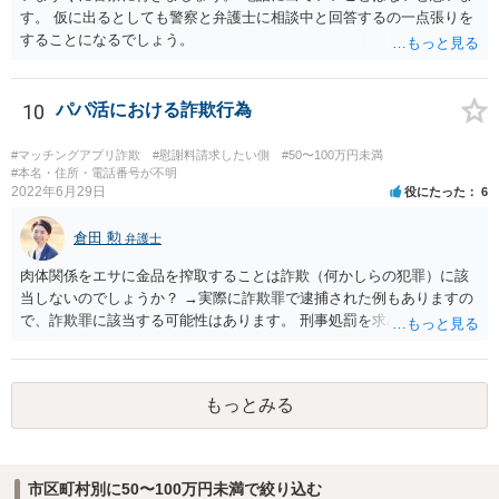
す。 仮に出るとしても警察と弁護士に相談中と回答するの一点張りを
することになるでしょう。
10
パパ活における詐欺行為
#マッチングアプリ詐欺
#慰謝料請求したい側
#50〜100万円未満
#本名・住所・電話番号が不明
2022年6月29日
役にたった
6
倉田 勲
弁護士
肉体関係をエサに金品を搾取することは詐欺（何かしらの犯罪）に該
当しないのでしょうか？ →実際に詐欺罪で逮捕された例もありますの
で、詐欺罪に該当する可能性はあります。 刑事処罰を求めたいという
ことでしたら警察署でご相談ください。
もっとみる
市区町村別に50〜100万円未満で絞り込む