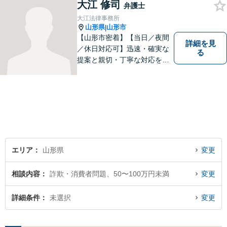
大江 修司
弁護士
大江法律事務所
山形県
山形市
|
【山形市密着】【当日／夜間
詳細を見
／休日対応可】迅速・確実な
る
提案と親切・丁寧な対応をい
たします。必ず皆様のお力に
なりますので、お気軽にご相
談下さい。【法テラス利用
可】不安や問題について法的
リスクを説明し、見通しを立
て、より良い解決に導くお手
伝いをいたします。
エリア
山形県
変更
相談内容
詐欺・消費者問題、50〜100万円未満
変更
詳細条件
未選択
変更