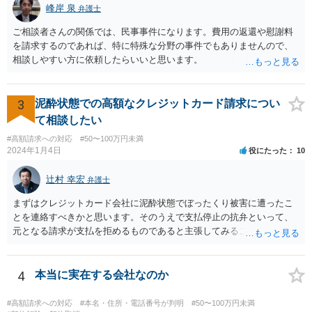
峰岸 泉
弁護士
ご相談者さんの関係では、民事事件になります。費用の返還や慰謝料
を請求するのであれば、特に特殊な分野の事件でもありませんので、
相談しやすい方に依頼したらいいと思います。
3
泥酔状態での高額なクレジットカード請求につい
て相談したい
#高額請求への対応
#50〜100万円未満
2024年1月4日
役にたった
10
辻村 幸宏
弁護士
まずはクレジットカード会社に泥酔状態でぼったくり被害に遭ったこ
とを連絡すべきかと思います。そのうえで支払停止の抗弁といって、
元となる請求が支払を拒めるものであると主張してみることになるか
と思います。 なお、このような事例もありますが、救済されるのはな
かなかシビアかもしれません。 https://zenso.or.jp/wp-content/uploads/
JACAS173%e5%88%a4%e4%be%8b%e7%b4%b9%e4%bb%8b.pdf
4
本当に実在する会社なのか
#高額請求への対応
#本名・住所・電話番号が判明
#50〜100万円未満