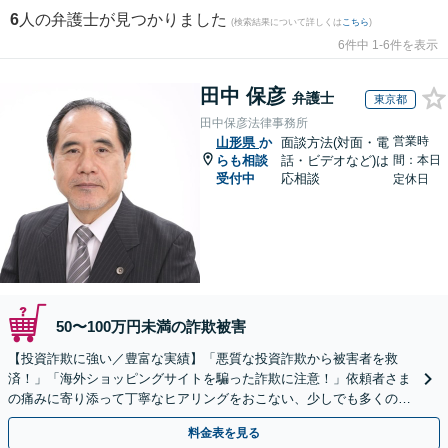
6
人の弁護士が見つかりました
(検索結果について詳しくは
こちら
)
6件中 1-6件を表示
田中 保彦
弁護士
東京都
田中保彦法律事務所
営業時
山形県
か
面談方法(対面・電
らも相談
話・ビデオなど)は
間：本日
受付中
応相談
定休日
50〜100万円未満の詐欺被害
【投資詐欺に強い／豊富な実績】「悪質な投資詐欺から被害者を救
済！」「海外ショッピングサイトを騙った詐欺に注意！」依頼者さま
の痛みに寄り添って丁寧なヒアリングをおこない、少しでも多くの返
金が得られるよう尽力します！
料金表を見る