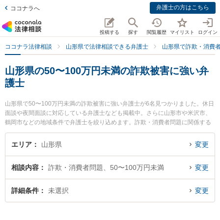
弁護士の方はこちら
ココナラへ
投稿する
探す
閲覧履歴
マイリスト
ログイン
ココナラ法律相談
山形県で法律相談できる弁護士
山形県で詐欺・消費
山形県の50〜100万円未満の詐欺被害に強い弁
護士
山形県で50〜100万円未満の詐欺被害に強い弁護士が6名見つかりました。休日
面談や夜間面談に対応している弁護士なども掲載中。さらに山形市や米沢市、
鶴岡市などの地域条件で弁護士を絞り込めます。詐欺・消費者問題に関係する
投資詐欺や副業詐欺、FX詐欺等の細かな分野での絞り込み検索もでき便利で
す。特に及川法律事務所の及川 善大弁護士や長岡克典法律事務所の長岡 克典弁
エリア
山形県
変更
護士、美咲法律事務所の荒井 賢二弁護士のプロフィール情報や弁護士費用、強
みなどが注目されています。『山形県で土日や夜間に発生した50〜100万円未
相談内容
詐欺・消費者問題、50〜100万円未満
変更
満の詐欺被害のトラブルを今すぐに弁護士に相談したい』『50〜100万円未満
の詐欺被害のトラブル解決の実績豊富な近くの弁護士を検索したい』『初回相
談無料で50〜100万円未満の詐欺被害を法律相談できる山形県内の弁護士に相
詳細条件
未選択
変更
談予約したい』などでお困りの相談者さんにおすすめです。