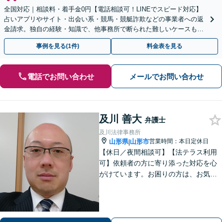
全国対応｜相談料・着手金0円【電話相談可！LINEでスピード対応】
占いアプリやサイト・出会い系・競馬・競艇詐欺などの事業者への返
金請求。独自の経験・知識で、他事務所で断られた難しいケースも解
決に導いた実績あり。まずはお気軽にご相談ください
事例を見る(1件)
料金表を見る
電話でお問い合わせ
メールでお問い合わせ
及川 善大
弁護士
及川法律事務所
山形県
山形市
営業時間：本日定休日
|
【休日／夜間相談可】【法テラス利用
可】依頼者の方に寄り添った対応を心
がけています。お困りの方は、お気軽
にご相談ください。