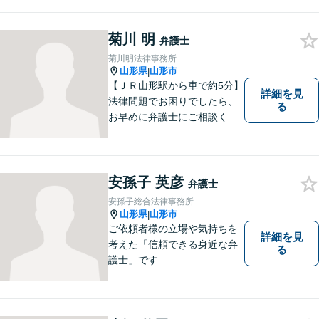
菊川 明
弁護士
菊川明法律事務所
山形県
山形市
|
【ＪＲ山形駅から車で約5分】
詳細を見
法律問題でお困りでしたら、
る
お早めに弁護士にご相談くだ
さい。 依頼者様の抱えていら
っしゃる不安や、ご希望を丁
寧にお伺いいたします。
安孫子 英彦
弁護士
安孫子総合法律事務所
山形県
山形市
|
ご依頼者様の立場や気持ちを
詳細を見
考えた「信頼できる身近な弁
る
護士」です