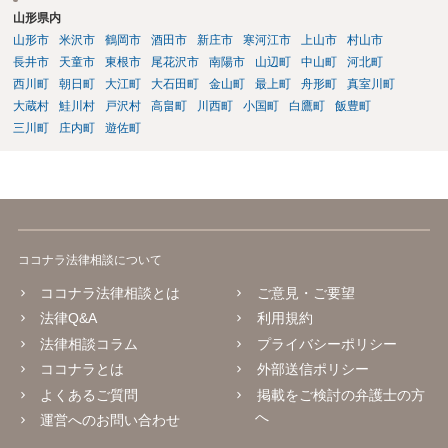
山形県内
山形市
米沢市
鶴岡市
酒田市
新庄市
寒河江市
上山市
村山市
長井市
天童市
東根市
尾花沢市
南陽市
山辺町
中山町
河北町
西川町
朝日町
大江町
大石田町
金山町
最上町
舟形町
真室川町
大蔵村
鮭川村
戸沢村
高畠町
川西町
小国町
白鷹町
飯豊町
三川町
庄内町
遊佐町
ココナラ法律相談について
ココナラ法律相談とは
ご意見・ご要望
法律Q&A
利用規約
法律相談コラム
プライバシーポリシー
ココナラとは
外部送信ポリシー
よくあるご質問
掲載をご検討の弁護士の方
へ
運営へのお問い合わせ