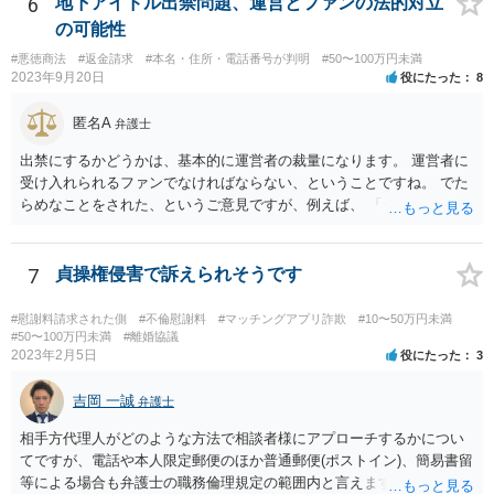
6
地下アイドル出禁問題、運営とファンの法的対立
ンターの方で、消費者事件を取り扱っている弁護士の紹介を受けられ
の可能性
ないか一度確認してみてください。
#悪徳商法
#返金請求
#本名・住所・電話番号が判明
#50〜100万円未満
2023年9月20日
役にたった
8
匿名A
弁護士
出禁にするかどうかは、基本的に運営者の裁量になります。 運営者に
受け入れられるファンでなければならない、ということですね。 でた
らめなことをされた、というご意見ですが、例えば、 「サービスを購
入したのに、サービスが受けられなくて、返金もされない。」 といっ
た事情があったのでしょうか。 公表するにしても、見る人に受け入れ
られる内容のものでなければなりません。 そうでなければ、逆に、あ
7
貞操権侵害で訴えられそうです
なたが、民事上又は刑事上の責任を負う恐れがあります。 重々ご注意
なさいますよう。
#慰謝料請求された側
#不倫慰謝料
#マッチングアプリ詐欺
#10〜50万円未満
#50〜100万円未満
#離婚協議
2023年2月5日
役にたった
3
吉岡 一誠
弁護士
相手方代理人がどのような方法で相談者様にアプローチするかについ
てですが、電話や本人限定郵便のほか普通郵便(ポストイン)、簡易書留
等による場合も弁護士の職務倫理規定の範囲内と言えますので、必ず