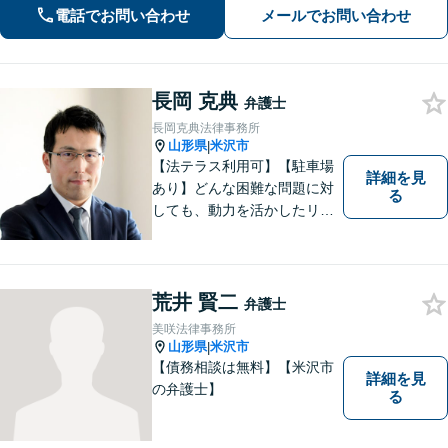
電話でお問い合わせ
メールでお問い合わせ
長岡 克典
弁護士
長岡克典法律事務所
山形県
米沢市
|
【法テラス利用可】【駐車場
詳細を見
あり】どんな困難な問題に対
る
しても、動力を活かしたリー
ガルサービスをご提供させて
いただきます。ご依頼いただ
いた案件は1日でも早く解決す
るよう努力することで早期解
荒井 賢二
弁護士
決を目指します。 お気軽にご
美咲法律事務所
相談ください。
山形県
米沢市
|
【債務相談は無料】【米沢市
詳細を見
の弁護士】
る