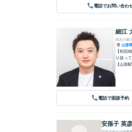
電話でお問い合わ
細江 
樹氷の森
山形
【初回相
り扱って
【山形駅
電話で面談予約
安孫子 英
安孫子総合法律事