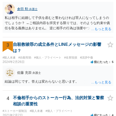
倉田 勲
弁護士
私は相手に結婚して子供を産むと誓わなければ罪人になってしまうの
でしょうか？ →ご相談内容を拝見する限りでは、そのような約束や責
任を取る義務はありません。 逆に相手の行為は強要やつきまとい行為
に該当する可能性がありますので、そのような連絡が続くのであれば
あなたの側も警察にご相談された方がいいでしょう。
3
自殺教唆罪の成立条件とLINEメッセージの影響
は？
#殺人未遂
#自殺幇助
#個人・プライベート
#名誉毀損
#誹謗中傷
2024年2月26日
役にたった
5
佐藤 充崇
弁護士
結論は同じです。答えは変わらないと思います。
4
不倫相手からのストーカー行為、法的対策と警察
相談の重要性
#ストーカー規制法
#殺人未遂
#個人・プライベート
2021年2月7日
役にたった
4