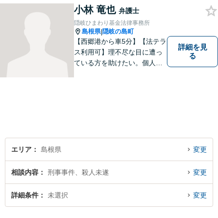
ひとりの心に寄り添ったサポ
小林 竜也
弁護士
ートを心がけております。ま
隠岐ひまわり基金法律事務所
ずはお気軽にご相談くださ
島根県
隠岐の島町
|
い。
【西郷港から車5分】【法テラ
詳細を見
ス利用可】理不尽な目に遭っ
る
ている方を助けたい。個人・
法人問わず、あらゆる問題を
解決いたします。お一人で抱
え込むことなく、まずはお気
軽にご相談ください。【電話
相談可】
エリア
島根県
変更
相談内容
刑事事件、殺人未遂
変更
詳細条件
未選択
変更