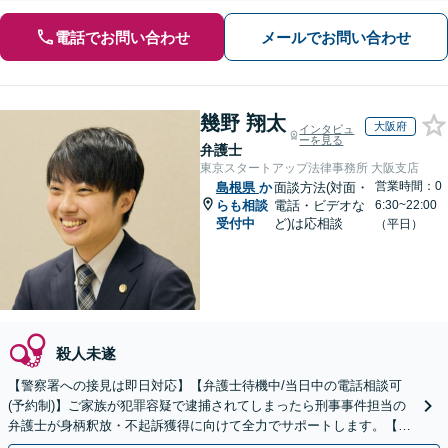
電話でお問い合わせ
メールでお問い合わせ
幾野 翔太
大阪府
インタビュ
ーを見る
弁護士
東京スタートアップ法律事務所 大阪支店
営業時間：0
島根県
か
面談方法(対面・
らも相談
電話・ビデオな
6:30~22:00
受付中
ど)は応相談
（平日）
殺人未遂
【警察署への接見は即日対応】【弁護士待機中/当日中の電話相談可
(予約制)】ご家族が犯罪容疑で逮捕されてしまったら刑事事件担当の
弁護士が身柄釈放・不起訴獲得に向けて全力でサポートします。【毎
月100名以上の相談実績】【全国対応】