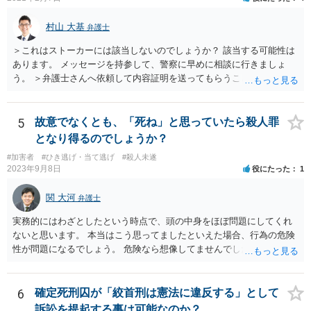
村山 大基
弁護士
＞これはストーカーには該当しないのでしょうか？ 該当する可能性は
あります。 メッセージを持参して、警察に早めに相談に行きましょ
う。 ＞弁護士さんへ依頼して内容証明を送ってもらうことは可能なの
でしょうか？ 可能です。ただ、内容証明というのは、「一定の内容の
書面を送ったことを証明する」郵便で、 相手の行動を止める、という
意味では通常の手紙同様の警告にしかなりません。 危害に対する心配
5
故意でなくとも、「死ね」と思っていたら殺人罪
もなさっておられますので、弁護士に依頼するかどうかはともかく、
となり得るのでしょうか？
まずは警察に相談に行くのが良いと思います。
#加害者
#ひき逃げ・当て逃げ
#殺人未遂
2023年9月8日
役にたった
1
関 大河
弁護士
実務的にはわざとしたという時点で、頭の中身をほぼ問題にしてくれ
ないと思います。 本当はこう思ってましたといえた場合、行為の危険
性が問題になるでしょう。 危険なら想像してませんでしたはなかなか
難しいと思いますよ。
6
確定死刑囚が「絞首刑は憲法に違反する」として
訴訟を提起する事は可能なのか？