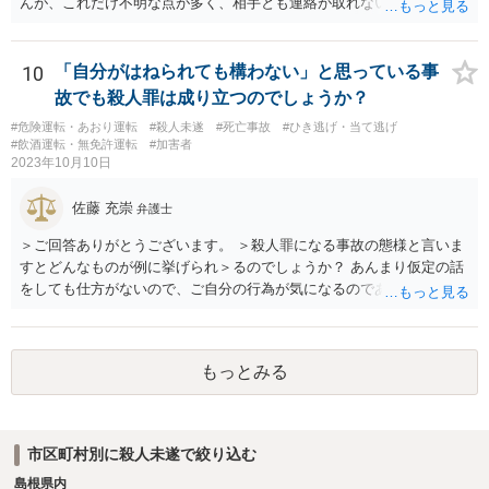
んが、これだけ不明な点が多く、相手とも連絡が取れないとなると、
多分相談者の方が安心する結論は出せないでしょう。気持ちはお察し
しますが・・・ それでもどうしても気になるようなら、弁護士に予約
取って相談すべきです。 正直、今後こういうことをしないよう気を付
10
「自分がはねられても構わない」と思っている事
けて、あとは警察が来たり民事訴訟の訴状等が家に届いたらその時考
故でも殺人罪は成り立つのでしょうか？
えるしかないように思います。
#危険運転・あおり運転
#殺人未遂
#死亡事故
#ひき逃げ・当て逃げ
#飲酒運転・無免許運転
#加害者
2023年10月10日
佐藤 充崇
弁護士
＞ご回答ありがとうございます。 ＞殺人罪になる事故の態様と言いま
すとどんなものが例に挙げられ＞るのでしょうか？ あんまり仮定の話
をしても仕方がないので、ご自分の行為が気になるのであれば、何を
して、どう人を死なせてしまったかもしれないのか書いて質問をする
か、直接弁護士に相談に行くかしたほうがいいと思います。 殺人罪に
なりうる事故の態様だと、自転車が改造自転車か何かで時速１００キ
もっとみる
ロや１５０キロくらい出していれば殺人罪の実行行為性は認められる
と思いますので、殺人罪が成立しえますが・・・ 思いつく限りの例を
全て挙げるのは不可能ではあります。 ＞私は決して人を殺そうと思っ
て危険な運転をしたわけではありま＞せん。 殺人罪の故意は、「自分
市区町村別に殺人未遂で絞り込む
の危険な運転で誰か人が死んでも構わない」くらいで成立します。そ
島根県内
して自分でそう思っていなくても、客観的に人が死んでもおかしくな