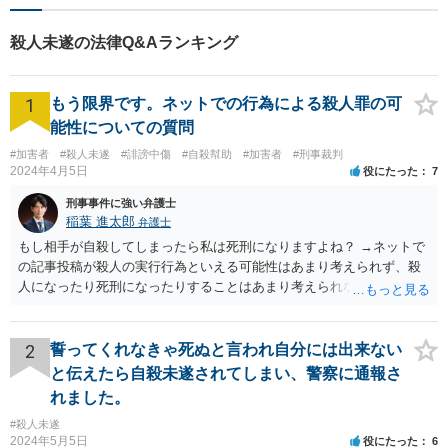
殺人未遂の法律Q&Aランキング
1
もう限界です。ネットでの行為による殺人罪の可
能性についての質問
#加害者
#殺人未遂
#誹謗中傷
#自殺幇助
#加害者
#刑事裁判
2024年4月5日
役にたった
7
刑事事件に強い弁護士
稲葉 進太郎
弁護士
もし相手が自殺してしまったら私は死刑になりますよね？ →ネットで
の記事投稿が殺人の実行行為といえる可能性はあまり考えられず、殺
人になったり死刑になったりすることはあまり考えられないように思
います。
2
誓ってくれなきゃ死ぬと言われ自分には出来ない
と伝えたら自殺未遂されてしまい、警察に通報さ
れました。
#殺人未遂
2024年5月5日
役にたった
6