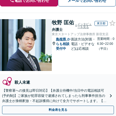
電話でお問い合わせ
メールでお問い合わせ
牧野 匡佑
東京都
インタビュ
ーを見る
弁護士
東京スタートアップ法律事務所 新宿支店
営業時間：0
島根県
か
面談方法(対面・
らも相談
電話・ビデオな
6:30~22:00
受付中
ど)は応相談
（平日）
殺人未遂
【警察署への接見は即日対応】【弁護士待機中/当日中の電話相談可
(予約制)】ご家族が犯罪容疑で逮捕されてしまったら刑事事件担当の
弁護士が身柄釈放・不起訴獲得に向けて全力でサポートします。【毎
月100名以上の相談実績】【全国対応】
料金表を見る