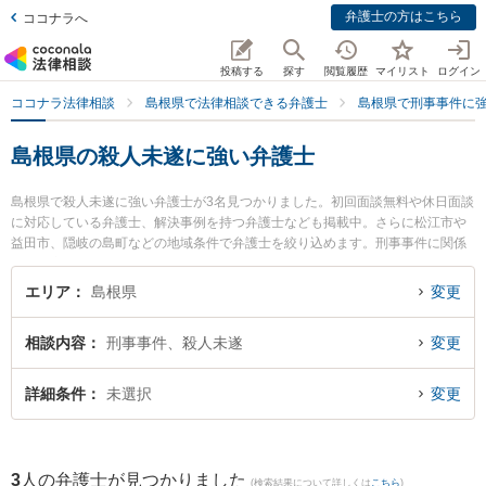
弁護士の方はこちら
ココナラへ
投稿する
探す
閲覧履歴
マイリスト
ログイン
ココナラ法律相談
島根県で法律相談できる弁護士
島根県で刑事事件に
島根県の殺人未遂に強い弁護士
島根県で殺人未遂に強い弁護士が3名見つかりました。初回面談無料や休日面談
に対応している弁護士、解決事例を持つ弁護士なども掲載中。さらに松江市や
益田市、隠岐の島町などの地域条件で弁護士を絞り込めます。刑事事件に関係
する加害者側や少年犯罪、再犯・前科あり等の細かな分野での絞り込み検索も
でき便利です。特に長坂法律事務所の長坂 正弁護士や松村法律事務所の松村 健
エリア
島根県
変更
太郎弁護士、隠岐ひまわり基金法律事務所の小林 竜也弁護士のプロフィール情
報や弁護士費用、強みなどが注目されています。『島根県で土日や夜間に発生
相談内容
刑事事件、殺人未遂
変更
した殺人未遂のトラブルを今すぐに弁護士に相談したい』『殺人未遂のトラブ
ル解決の実績豊富な近くの弁護士を検索したい』『初回相談無料で殺人未遂を
法律相談できる島根県内の弁護士に相談予約したい』などでお困りの相談者さ
詳細条件
未選択
変更
んにおすすめです。
3
人の弁護士が見つかりました
(検索結果について詳しくは
こちら
)