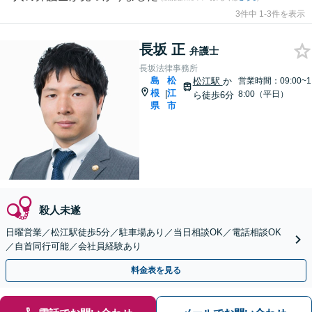
3件中 1-3件を表示
長坂 正
弁護士
長坂法律事務所
島
松
松江駅
か
営業時間：09:00~1
根
江
|
8:00（平日）
ら徒歩6分
県
市
殺人未遂
日曜営業／松江駅徒歩5分／駐車場あり／当日相談OK／電話相談OK
／自首同行可能／会社員経験あり
料金表を見る