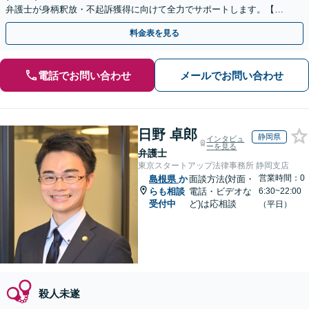
弁護士が身柄釈放・不起訴獲得に向けて全力でサポートします。【毎
月100名以上の相談実績】【全国対応】
料金表を見る
電話でお問い合わせ
メールでお問い合わせ
日野 卓郎
静岡県
インタビュ
ーを見る
弁護士
東京スタートアップ法律事務所 静岡支店
営業時間：0
島根県
か
面談方法(対面・
らも相談
電話・ビデオな
6:30~22:00
受付中
ど)は応相談
（平日）
殺人未遂