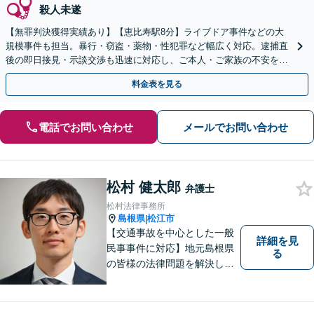
殺人未遂
【無罪判決獲得実績あり】【恵比寿駅8分】ライブドア事件などの大
規模事件も担当。暴行・窃盗・薬物・性犯罪など幅広く対応。逮捕直
後の即日接見・示談交渉も迅速に対応し、ご本人・ご家族の不安を最
小限に抑えます。【初回相談可能】【WEB面談可能】
料金表を見る
電話でお問い合わせ
メールでお問い合わせ
松村 健太郎
弁護士
松村法律事務所
島根県
松江市
|
【交通事故を中心とした一般
詳細を見
民事事件に対応】地元島根県
る
の皆様の法律問題を解決し、
明るく活気のある地域づくり
に貢献いたします。法的な解
決だけでなく、依頼者様一人