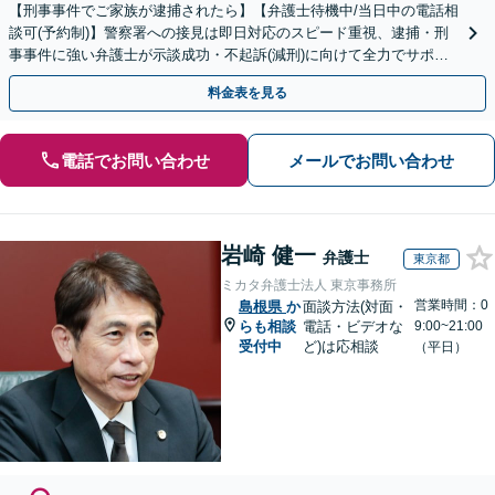
【刑事事件でご家族が逮捕されたら】【弁護士待機中/当日中の電話相
談可(予約制)】警察署への接見は即日対応のスピード重視、逮捕・刑
事事件に強い弁護士が示談成功・不起訴(減刑)に向けて全力でサポー
トします。【加害者側の相談専門】
料金表を見る
電話でお問い合わせ
メールでお問い合わせ
岩崎 健一
弁護士
東京都
ミカタ弁護士法人 東京事務所
営業時間：0
島根県
か
面談方法(対面・
らも相談
電話・ビデオな
9:00~21:00
受付中
ど)は応相談
（平日）