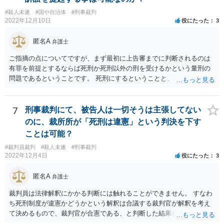
#殺人未遂
#国や自治体
#刑事裁判
2022年12月10日
役にたった
3
匿名A
弁護士
ご指摘の点についてですが、まず最初に上告審までに判断されるのは
有罪を前提とするならば死刑か死刑以外の刑を受けるかという量刑の
問題であるということです。 死刑にするということと、死刑の方法に
ついて問題視するというのはレベルが違います。 死刑が合憲であると
いう前提としても、仮に絞首刑が残虐な方法であって憲法に違反する
ならば絞首刑によっては死刑にすることができません。 例えば薬を飲
7
刑事裁判にて、被告人は一切そうは主張してない
ませることによって死に至らしめる方法は残虐ではない、となるかも
のに、裁所所が「死刑は違憲」という判決を下す
しれませんので、この方法なら死刑を行えるということになります。
ことは可能？
そのため、死刑にすべきではないということと、死刑の方法を絞首刑
#裁判員裁判
#殺人未遂
#刑事裁判
にすべきではない、という話は少し段階が違う話となると思います。
2022年12月4日
役にたった
3
匿名A
弁護士
裁判員は法律解釈にかかる判断には触れることができません。 すなわ
ち死刑制度が違憲かどうかという解釈は合議する裁判官が解釈を考え
て決めるもので、裁判官が合憲である、と判断した結果を前提として
量刑を決める必要があります。 裁判員は解釈を展開して評議を行うこ