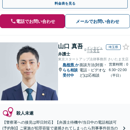
料金表を見る
電話でお問い合わせ
メールでお問い合わせ
山口 真吾
埼玉県
インタビュ
ーを見る
弁護士
東京スタートアップ法律事務所 さいたま支店
営業時間：0
島根県
か
面談方法(対面・
らも相談
電話・ビデオな
6:30~22:00
受付中
ど)は応相談
（平日）
殺人未遂
【警察署への接見は即日対応】【弁護士待機中/当日中の電話相談可
(予約制)】ご家族が犯罪容疑で逮捕されてしまったら刑事事件担当の