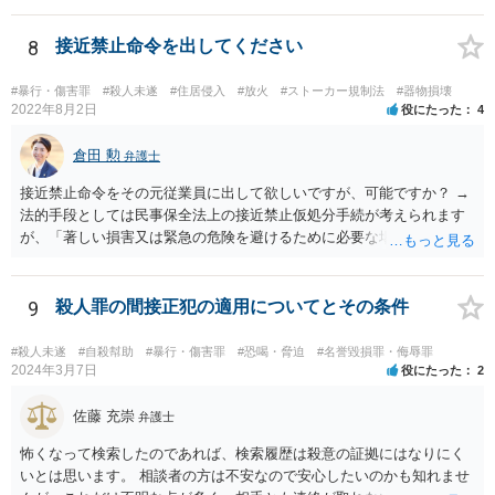
とはできないものと考えられます。 裁判員の参加する刑事裁判に関す
る法律6条2項 前項に規定する場合において、次に掲げる裁判所の判断
8
接近禁止命令を出してください
は、構成裁判官の合議による。 一 法令の解釈に係る判断
#暴行・傷害罪
#殺人未遂
#住居侵入
#放火
#ストーカー規制法
#器物損壊
2022年8月2日
役にたった
4
倉田 勲
弁護士
接近禁止命令をその元従業員に出して欲しいですが、可能ですか？ →
法的手段としては民事保全法上の接近禁止仮処分手続が考えられます
が、「著しい損害又は緊急の危険を避けるために必要な場合」（保全
の必要性）であることを疎明する必要があります。この保全の必要性
のハードルは一般的に高いので、過去に支店に来て営業妨害を現にし
たことがあるなどの会社に著しい損害や緊急の危険が生じることを裏
9
殺人罪の間接正犯の適用についてとその条件
付ける事情がなければ保全の必要性が認められる可能性は低いと思わ
れます。この場では一般的な回答しかできませんので、法務担当の方
#殺人未遂
#自殺幇助
#暴行・傷害罪
#恐喝・脅迫
#名誉毀損罪・侮辱罪
とよくご相談ください。
2024年3月7日
役にたった
2
佐藤 充崇
弁護士
怖くなって検索したのであれば、検索履歴は殺意の証拠にはなりにく
いとは思います。 相談者の方は不安なので安心したいのかも知れませ