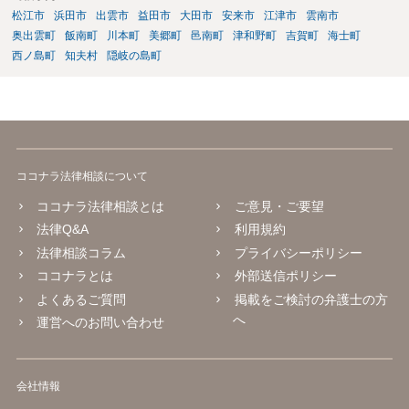
い危険行為を、危険だと知っていてやると故意は認められてしまう可
松江市
浜田市
出雲市
益田市
大田市
安来市
江津市
雲南市
能性が高いです。人を殺そうという意欲までは不要です。
奥出雲町
飯南町
川本町
美郷町
邑南町
津和野町
吉賀町
海士町
西ノ島町
知夫村
隠岐の島町
ココナラ法律相談について
ココナラ法律相談とは
ご意見・ご要望
法律Q&A
利用規約
法律相談コラム
プライバシーポリシー
ココナラとは
外部送信ポリシー
よくあるご質問
掲載をご検討の弁護士の方
へ
運営へのお問い合わせ
会社情報