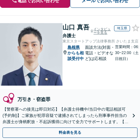
電話でお問い合わせ
メールでお問い合わせ
山口 真吾
埼玉県
インタビュ
ーを見る
弁護士
東京スタートアップ法律事務所 さいたま支店
営業時間：06:
島根県
面談方法(対面・
からも相
電話・ビデオな
30~22:00（土
談受付中
ど)は応相談
日祝日）
万引き・窃盗罪
【警察署への接見は即日対応】【弁護士待機中/当日中の電話相談可
(予約制)】ご家族が犯罪容疑で逮捕されてしまったら刑事事件担当の
弁護士が身柄釈放・不起訴獲得に向けて全力でサポートします。【毎
月100名以上の相談実績】【全国対応】
料金表を見る