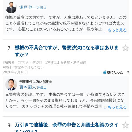
では、本人が再発防止策をいくら述べてもほとんど効果は望めないと
いうのが実感です。
瀬戸 伸一
弁護士
後悔と反省は大切です。 ですが、人生は終わってなどいません。 この
ことを反省してこれからの生活で犯罪を犯さないようにすれば大丈夫
です。 心配なことはいろいろあるでしょうが、親や年上の兄弟や信頼
できる人（先生など）に心配事を相談すると心が落ち着くと思いま
す。
7
機械の不具合ですが、警察沙汰になる事はありま
すか？
#加害者
#万引き・窃盗罪
#逮捕による解雇・退学回避
#前科・前歴をつけたくない
2026年7月18日
役にたった
2
刑事事件に強い弁護士
藤本 顯人
弁護士
元警察官の弁護士です。 本来の料金では一個しか取得できないとのこ
とから、もう一個をそのまま取得してしまうと、占有離脱物横領にな
ります。 ガチャガチャの管理会社へ連絡して事情を説明して一個返還
するか、一回分の追加料金を支払って取得するのが良いと思います。
あるいは管理会社がお金は不要かつ返還不要との申し出があれば取得
しても問題ありません。
8
万引きで逮捕後、余罪の申告と弁護士相談のタイ
ミングは？