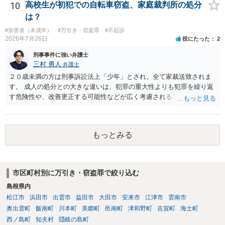
ょうか。 上記、ご参考ください。
10
高校生が初犯での自転車窃盗、家庭裁判所の処分
は？
#加害者（未成年）
#万引き・窃盗罪
#不起訴
2026年7月26日
役にたった
2
刑事事件に強い弁護士
三村 勇人
弁護士
２０歳未満の方は刑事訴訟法上「少年」とされ、全て家裁送致されま
す。 成人の処分との大きな違いは、犯罪の重大性よりも犯罪を繰り返
す危険性や、改善更正する可能性などが広く考慮されることです。 そ
のため、生活環境が悪い方や反社会的な生活を送っていれば、ぐ犯少
年とされ、犯罪を犯していなくとも、不良交友等が原因で、保護観察
や少年院送致される可能性もあります。 本件生活状況が分かりません
もっとみる
ので、適切なアドバイスがしにくいのですが、通常初犯の自転車窃盗
で生活環境が整っていれば、審判不開始か不処分となる可能性はあり
ます。
市区町村別に万引き・窃盗罪で絞り込む
島根県内
松江市
浜田市
出雲市
益田市
大田市
安来市
江津市
雲南市
奥出雲町
飯南町
川本町
美郷町
邑南町
津和野町
吉賀町
海士町
西ノ島町
知夫村
隠岐の島町