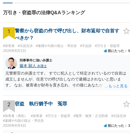
万引き・窃盗罪の法律Q&Aランキング
1
警察から窃盗の件で呼び出し、財布返却で自首す
べきか？
#加害者
#示談交渉
#逮捕や勾留の阻止・準抗告
#不起訴
#万引き・窃盗罪
2026年8月2日
役にたった
5
刑事事件に強い弁護士
藤本 顯人
弁護士
元警察官の弁護士です。 すでに犯人として特定されているので自首は
成立しませんが、任意での呼び出しなので逮捕はされないと思いま
す。 なお、被害者が財布を置き忘れ、その後にあなたがトイレに入
り、再び被害者がトイレに戻ったら財布が無かったような事情がある
と言い逃れはかなり厳しいものと思います。
2
窃盗 執行猶予中 冤罪
#加害者（再犯）
#加害者
#万引き・窃盗罪
#冤罪・無実・正当防衛
#示談交渉
#逮捕や勾留の阻止・準抗告
2026年8月4日
役にたった
3