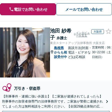
電話でお問い合わせ
メールでお問い合わせ
池田 紗希
大阪府
インタビュ
ーを見る
子
弁護士
東京スタートアップ法律事務所 大阪支店
営業時間：06:
島根県
面談方法(対面・
からも相
電話・ビデオな
30~22:00（土
談受付中
ど)は応相談
日祝日）
万引き・窃盗罪
【刑事事件・逮捕に強い弁護士】【ご家族が逮捕されてしまったら】
刑事事件の加害者側専門の法律事務所です。ご家族が警察に逮捕され
てしまった方は無料相談をご利用ください。【全国29拠点体制の広域
対応】【弁護士待機中/当日中の電話相談可(予約制)】