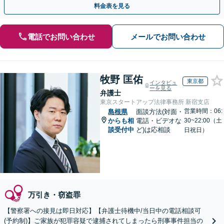
料金表を見る
電話でお問い合わせ
メールでお問い合わせ
牧野 匡佑
東京都
インタビュ
ーを見る
弁護士
東京スタートアップ法律事務所 新宿支店
営業時間：06:
島根県
面談方法(対面・
からも相
電話・ビデオな
30~22:00（土
談受付中
ど)は応相談
日祝日）
万引き・窃盗罪
【警察署への接見は即日対応】【弁護士待機中/当日中の電話相談可
(予約制)】ご家族が犯罪容疑で逮捕されてしまったら刑事事件担当の