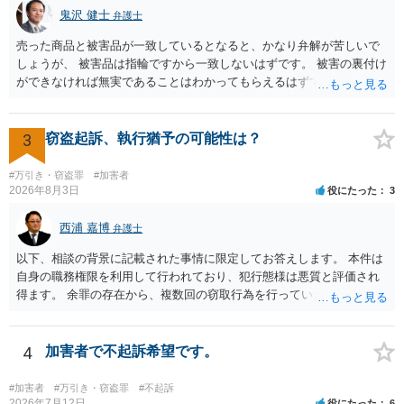
鬼沢 健士
弁護士
売った商品と被害品が一致しているとなると、かなり弁解が苦しいで
しょうが、 被害品は指輪ですから一致しないはずです。 被害の裏付け
ができなければ無実であることはわかってもらえるはずです。
3
窃盗起訴、執行猶予の可能性は？
#万引き・窃盗罪
#加害者
2026年8月3日
役にたった
3
西浦 嘉博
弁護士
以下、相談の背景に記載された事情に限定してお答えします。 本件は
自身の職務権限を利用して行われており、犯行態様は悪質と評価され
得ます。 余罪の存在から、複数回の窃取行為を行っていたことも悪質
性に加味されます。 また、被害額も窃盗事案としては多額の部類に入
ると思われます。 他方、余罪を含めた全額を弁済していることは、被
害者の経済的損害の回復として有利に斟酌されます。 また、前科前歴
4
加害者で不起訴希望です。
を有しないことも、規範意識が鈍磨しきっているとまでは言えず、有
利な点です。 その他、家族の監督等の情状証拠を適切に提出すること
#加害者
#万引き・窃盗罪
#不起訴
で、私見ですが、執行猶予判決を視野に入れることが可能な事案と思
2026年7月12日
役にたった
6