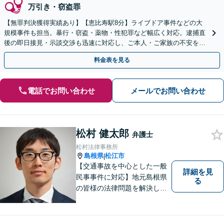
万引き・窃盗罪
【無罪判決獲得実績あり】【恵比寿駅8分】ライブドア事件などの大
規模事件も担当。暴行・窃盗・薬物・性犯罪など幅広く対応。逮捕直
後の即日接見・示談交渉も迅速に対応し、ご本人・ご家族の不安を最
小限に抑えます。【初回相談可能】【WEB面談可能】
料金表を見る
電話でお問い合わせ
メールでお問い合わせ
松村 健太郎
弁護士
松村法律事務所
島根県
松江市
|
【交通事故を中心とした一般
詳細を見
民事事件に対応】地元島根県
る
の皆様の法律問題を解決し、
明るく活気のある地域づくり
に貢献いたします。法的な解
決だけでなく、依頼者様一人