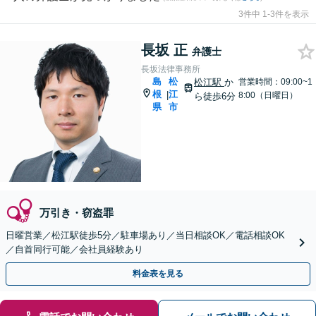
3件中 1-3件を表示
長坂 正
弁護士
長坂法律事務所
島
松
松江駅
か
営業時間：09:00~1
根
江
|
8:00（日曜日）
ら徒歩6分
県
市
万引き・窃盗罪
日曜営業／松江駅徒歩5分／駐車場あり／当日相談OK／電話相談OK
／自首同行可能／会社員経験あり
料金表を見る