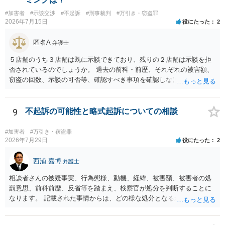
#加害者
#示談交渉
#不起訴
#刑事裁判
#万引き・窃盗罪
2026年7月15日
役にたった
2
匿名A
弁護士
５店舗のうち３店舗は既に示談できており、残りの２店舗は示談を拒
否されているのでしょうか。 過去の前科・前歴、それぞれの被害額、
窃盗の回数、示談の可否等、確認すべき事項を確認しなければ刑罰の
予想はできません。 刑事事件ですので、早めに弁護士に相談した方が
いいと思います。
9
不起訴の可能性と略式起訴についての相談
#加害者
#万引き・窃盗罪
2026年7月29日
役にたった
2
西浦 嘉博
弁護士
相談者さんの被疑事実、行為態様、動機、経緯、被害額、被害者の処
罰意思、前科前歴、反省等を踏まえ、検察官が処分を判断することに
なります。 記載された事情からは、どの様な処分となるかを明確に判
断することは困難です。 少なくとも検察官が弁済を示唆したことにつ
いては、相談者さんにとって有意な事情と考えて良いのではないでし