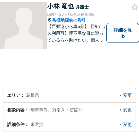
ひとりの心に寄り添ったサポ
小林 竜也
弁護士
ートを心がけております。ま
隠岐ひまわり基金法律事務所
ずはお気軽にご相談くださ
島根県
隠岐の島町
|
い。
【西郷港から車5分】【法テラ
詳細を見
ス利用可】理不尽な目に遭っ
る
ている方を助けたい。個人・
法人問わず、あらゆる問題を
解決いたします。お一人で抱
え込むことなく、まずはお気
軽にご相談ください。【電話
相談可】
エリア
島根県
変更
相談内容
刑事事件、万引き・窃盗罪
変更
詳細条件
未選択
変更