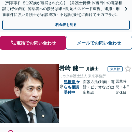
【刑事事件でご家族が逮捕されたら】【弁護士待機中/当日中の電話相
談可(予約制)】警察署への接見は即日対応のスピード重視、逮捕・刑
事事件に強い弁護士が示談成功・不起訴(減刑)に向けて全力でサポー
トします。【加害者側の相談専門】
料金表を見る
電話でお問い合わせ
メールでお問い合わせ
岩崎 健一
弁護士
東京都
ミカタ弁護士法人 東京事務所
営業時
島根県
か
面談方法(対面・電
らも相談
話・ビデオなど)は
間：本日
受付中
応相談
定休日