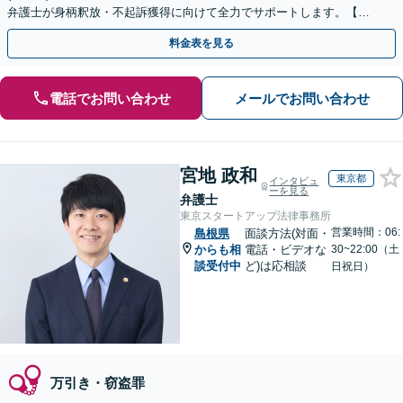
弁護士が身柄釈放・不起訴獲得に向けて全力でサポートします。【毎
月100名以上の相談実績】【全国対応】
料金表を見る
電話でお問い合わせ
メールでお問い合わせ
宮地 政和
東京都
インタビュ
ーを見る
弁護士
東京スタートアップ法律事務所
営業時間：06:
島根県
面談方法(対面・
からも相
電話・ビデオな
30~22:00（土
談受付中
ど)は応相談
日祝日）
万引き・窃盗罪