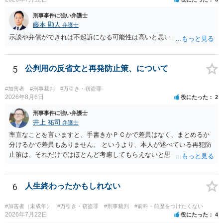
われます。 上記、一つの意見として参考ください。
刑事事件に強い弁護士
藤本 顯人
弁護士
示談や弁償ができれば不起訴になる可能性は高いと思います。
5
公判用の反省文と再発防止策、について
#加害者
#刑事裁判
#万引き・窃盗罪
2026年8月6日
役にたった
2
刑事事件に強い弁護士
井上 祐司
弁護士
率直なことを言いますと、手書きかＰＣかで差異はなく、まとめるか
分けるかで差異もありません。 というより、本人が述べている再犯防
止策は、それだけではほとんど考慮してもらえないと思った方が良い
です。 提出するのであれば、 ・具体的に自身が受けているプログラム
やカウンセリング・治療の内容 ・利用している再犯防止策（例えば保
護観察所と連携した職業支援の内容や具体的な就労・監督状況） ・監
6
人生終わったかもしれない
督者の証言 など、証拠で担保された客観性と実現可能性があるもので
なければあまり意味がありません。 もともと執行猶予が狙える事案で
#加害者（未成年）
#万引き・窃盗罪
#刑事裁判
#前科・前歴をつけたくない
あれば本人の反省の言葉だけで十分であり、実刑となるか微妙な事案
2026年7月22日
役にたった
4