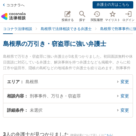
弁護士の方はこちら
ココナラへ
投稿する
探す
閲覧履歴
マイリスト
ログイン
ココナラ法律相談
島根県で法律相談できる弁護士
島根県で刑事事件に
島根県の万引き・窃盗罪に強い弁護士
島根県で万引き・窃盗罪に強い弁護士が3名見つかりました。初回面談無料や休
日面談に対応している弁護士、解決事例を持つ弁護士なども掲載中。さらに松
江市や益田市、隠岐の島町などの地域条件で弁護士を絞り込めます。刑事事件
に関係する加害者側や少年事件、再犯・前科あり等の細かな分野での絞り込み
検索もでき便利です。特に長坂法律事務所の長坂 正弁護士や松村法律事務所の
エリア
島根県
変更
松村 健太郎弁護士、隠岐ひまわり基金法律事務所の小林 竜也弁護士のプロフィ
ール情報や弁護士費用、強みなどが注目されています。『島根県で土日や夜間
相談内容
刑事事件、万引き・窃盗罪
変更
に発生した万引き・窃盗罪のトラブルを今すぐに弁護士に相談したい』『万引
き・窃盗罪のトラブル解決の実績豊富な近くの弁護士を検索したい』『初回相
談無料で万引き・窃盗罪を法律相談できる島根県内の弁護士に相談予約した
詳細条件
未選択
変更
い』などでお困りの相談者さんにおすすめです。
3
人の弁護士が見つかりました
(検索結果について詳しくは
こちら
)