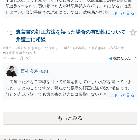
記は別ですので、買い受けた人が登記手続きを行うことになるとは思
いますが、登記手続きの詳細については、法務局か司法書士に確認す
る必要があると考えます。
10
遺言書の訂正方法を誤った場合の有効性について
弁護士に相談
#遺言
#遺言の書き直し・やり直し
#遺言の真偽鑑定・遺言無効
#代襲相続
#自筆証書遺言の作成
2025年11月15日
役にたった
1
西村 公寿
弁護士
「間違った所を二重線を引いて印鑑を押して正しい文字を書いていま
した。」とのことですが、明らかな誤字の訂正に過ぎない場合には、
訂正の方式を誤っても遺言書の効力には影響しないとされているよう
です。
もっとみる