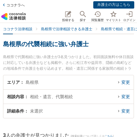
弁護士の方はこちら
ココナラへ
投稿する
探す
閲覧履歴
マイリスト
ログイン
ココナラ法律相談
島根県で法律相談できる弁護士
島根県で相続・遺言
島根県の代襲相続に強い弁護士
島根県で代襲相続に強い弁護士が3名見つかりました。初回面談無料や休日面談
に対応している弁護士なども掲載中。さらに松江市や益田市、隠岐の島町など
の地域条件で弁護士を絞り込めます。相続・遺言に関係する家族間の相続トラ
ブルや認知症の相続、遺産分割等の細かな分野での絞り込み検索もでき便利で
す。特に長坂法律事務所の長坂 正弁護士や松江桜法律事務所の永野 茜弁護士、
エリア
島根県
変更
隠岐ひまわり基金法律事務所の小林 竜也弁護士のプロフィール情報や弁護士費
用、強みなどが注目されています。『島根県で土日や夜間に発生した代襲相続
相談内容
相続・遺言、代襲相続
変更
のトラブルを今すぐに弁護士に相談したい』『代襲相続のトラブル解決の実績
豊富な近くの弁護士を検索したい』『初回相談無料で代襲相続を法律相談でき
る島根県内の弁護士に相談予約したい』などでお困りの相談者さんにおすすめ
詳細条件
未選択
変更
です。
3
人の弁護士が見つかりました
(検索結果について詳しくは
こちら
)