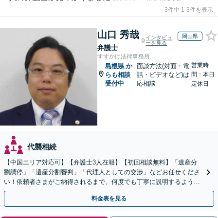
3件中 1-3件を表示
山口 秀哉
岡山県
インタビュ
ーを見る
弁護士
すずかけ法律事務所
営業時
島根県
か
面談方法(対面・電
らも相談
話・ビデオなど)は
間：本日
受付中
応相談
定休日
代襲相続
【中国エリア対応可】【弁護士3人在籍】【初回相談無料】「遺産分
割調停」「遺産分割審判」「代理人としての交渉」などお任せくださ
い！依頼者さまがご納得されるまで、何度でも丁寧に説明するよう心
掛けています【土日祝／夜間対応可】【当日／電話相談可】
料金表を見る