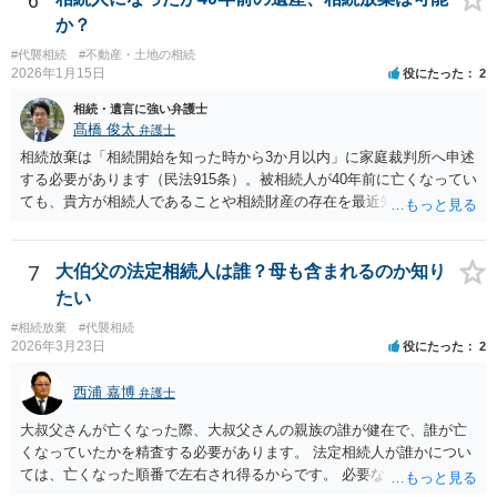
6
か？
#代襲相続
#不動産・土地の相続
2026年1月15日
役にたった
2
相続・遺言に強い弁護士
髙橋 俊太
弁護士
相続放棄は「相続開始を知った時から3か月以内」に家庭裁判所へ申述
する必要があります（民法915条）。被相続人が40年前に亡くなってい
ても、貴方が相続人であることや相続財産の存在を最近知ったのであ
れば、その時点が起算点になりますので、相続放棄できる可能性があ
ります。最寄りの弁護士などにまずは相談した方がよいでしょう。
7
大伯父の法定相続人は誰？母も含まれるのか知り
たい
#相続放棄
#代襲相続
2026年3月23日
役にたった
2
西浦 嘉博
弁護士
大叔父さんが亡くなった際、大叔父さんの親族の誰が健在で、誰が亡
くなっていたかを精査する必要があります。 法定相続人が誰かについ
ては、亡くなった順番で左右され得るからです。 必要な戸籍謄本を揃
え、最寄りの法律事務所で相談されることをお勧めします。