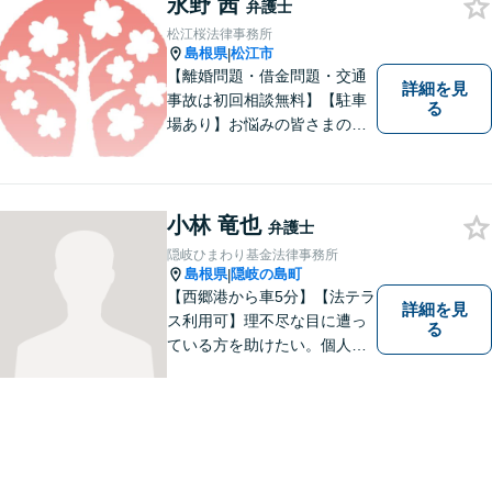
永野 茜
弁護士
松江桜法律事務所
島根県
松江市
|
【離婚問題・借金問題・交通
詳細を見
事故は初回相談無料】【駐車
る
場あり】お悩みの皆さまの気
持ちに寄り添って、一緒に解
決していけるように努めてま
いりたいと思います。丁寧な
説明で適切かつ迅速な解決を
小林 竜也
弁護士
目指します。
隠岐ひまわり基金法律事務所
島根県
隠岐の島町
|
【西郷港から車5分】【法テラ
詳細を見
ス利用可】理不尽な目に遭っ
る
ている方を助けたい。個人・
法人問わず、あらゆる問題を
解決いたします。お一人で抱
え込むことなく、まずはお気
軽にご相談ください。【電話
相談可】