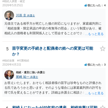
あれば話は別です。 さらに詳しいことは、相続財産に関する資料や戸
#相続人調査・確定
2026年5月25日
役にたった
4
籍類をもって、お近くの弁護士に相談されることをお勧めします。
川添 圭
弁護士
元借主である相手方が死亡した後の対応になりますが、家庭裁判所に
「相続放棄・限定承認の申述の有無等の照会」という制度があり、被
相続人の債権者も利害関係人として照会することができます。照会を
行うべき家庭裁判所は、相続放棄の申述の管轄裁判所と同じ（原則と
して被相続人の最後の住所地を管轄する家庭裁判所）となります。照
会申請者の本人確認資料のほか、被相続人の相続関係の戸籍謄本類や
5
苗字変更の手続きと配偶者の姓への変更は可能
債権の存在を示す証拠資料などが必要になります。裁判所ウェブサイ
か？
トで案内されていることが多いので、管轄裁判所のホームページを確
#相続放棄
#代襲相続
認してみてください。
2026年4月2日
役にたった
3
相続・遺言に強い弁護士
尾崎 祐一
弁護士
お答えいたします。おそらく相談者様の苗字は珍奇なものと評価され
る氏であろうかと思います。そのような場合には家庭裁判所の許可を
得て氏を変えることができます。詳細は弁護士に相談されるのが宜し
いかと思います。
相続人になったが40年前の遺産、相続放棄は可能