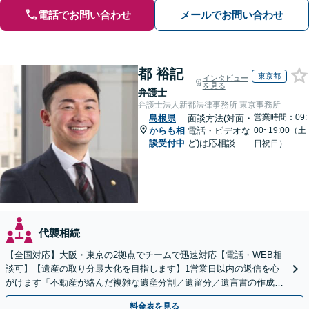
電話でお問い合わせ
メールでお問い合わせ
都 裕記
東京都
インタビュー
を見る
弁護士
弁護士法人新都法律事務所 東京事務所
営業時間：09:
島根県
面談方法(対面・
からも相
電話・ビデオな
00~19:00（土
談受付中
ど)は応相談
日祝日）
代襲相続
【全国対応】大阪・東京の2拠点でチームで迅速対応【電話・WEB相
談可】【遺産の取り分最大化を目指します】1営業日以内の返信を心
がけます「不動産が絡んだ複雑な遺産分割／遺留分／遺言書の作成・
執行／事業承継など、お任せください」【休日相談あり】
料金表を見る