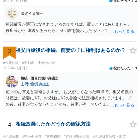
2025年8月8日
役にたった
3
匿名A
弁護士
相続放棄が適正になされているのであれば、覆ることはありません。
役所等から 連絡があったら、証明書を提示したらいいでしょう。
3
祖父再婚後の相続、前妻の子に権利はあるのか？
#代襲相続
#不動産・土地の相続
2025年8月6日
役にたった
3
相続・遺言に強い弁護士
山﨑 倫樹
弁護士
前回のお答えと重複しますが、 祖父が亡くなった時点で、祖父名義の
財産は、後妻に1/2、お父様に1/2の割合で法定相続されています。 そ
の後、後妻が亡くなったことから、後妻が有していた1/2の権利は、後
妻の兄弟姉妹側に相続され、 お父様が亡くなったことから、お父様が
有していた1/2の権利は、その子であるご相談者側に相続されていま
す。 ですので、後妻側の兄弟姉妹（亡くなっている場合はその子）
4
相続放棄したかどうかの確認方法
と、お父様の子であるご相談者とで遺産分割協議をしなければ、 祖父
の財産を名義移転することはできません。 もちろん、祖父の遺言書が
#相続放棄
#売掛金回収
#代襲相続
#遅延損害金回収
#相続財産調査・鑑定