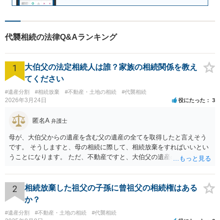
代襲相続の法律Q&Aランキング
1
大伯父の法定相続人は誰？家族の相続関係を教え
てください
#遺産分割
#相続放棄
#不動産・土地の相続
#代襲相続
2026年3月24日
役にたった
3
匿名A
弁護士
母が、大伯父からの遺産を含む父の遺産の全てを取得したと言えそう
です。 そうしますと、母の相続に際して、相続放棄をすればいいとい
うことになります。 ただ、不動産ですと、大伯父の遺産の名義がまだ
母に移転してない状況ですので、 面倒なことはあるかもしれません。
2
相続放棄した祖父の子孫に曾祖父の相続権はある
か？
#遺産分割
#不動産・土地の相続
#代襲相続