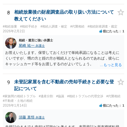
8
相続放棄後の財産調査品の取り扱い方法について
教えてください
#相続放棄
#相続手続き
#相続人調査・確定
#代襲相続
#相続財産調査・鑑定
2026年2月2日
役にたった
1
相続・遺言に強い弁護士
尾崎 祐一
弁護士
お答えいたします。保管しておくだけで単純承認になることは考えに
くいですが、甥の方と姪の方が相続人となられるのであれば，彼らに
キャッシュカード等をお渡しするのがよいでしょう。
9
未登記家屋を含む不動産の売却手続きと必要な登
記について
#家族間の相続トラブル
#遺産分割
#協議
#相続トラブルの代理交渉
#代襲相続
#不動産・土地の相続
2026年1月14日
役にたった
1
須藤 真悟
弁護士
未登記のままでも売却は可能だと考えます。表題登記と所有権移転登