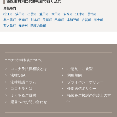
市区町村別に代襲相続で絞り込む
島根県内
松江市
浜田市
出雲市
益田市
大田市
安来市
江津市
雲南市
奥出雲町
飯南町
川本町
美郷町
邑南町
津和野町
吉賀町
海士町
西ノ島町
知夫村
隠岐の島町
ココナラ法律相談について
ココナラ法律相談とは
ご意見・ご要望
法律Q&A
利用規約
法律相談コラム
プライバシーポリシー
ココナラとは
外部送信ポリシー
よくあるご質問
掲載をご検討の弁護士の方
へ
運営へのお問い合わせ