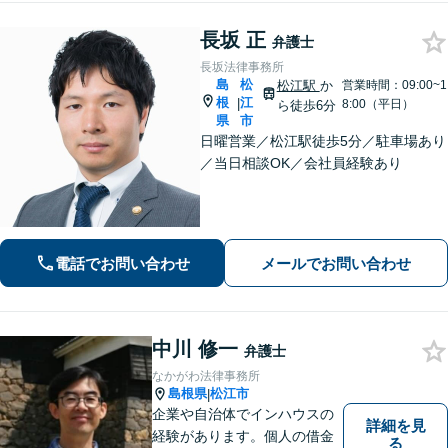
長坂 正
弁護士
長坂法律事務所
島
松
松江駅
か
営業時間：09:00~1
根
江
|
8:00（平日）
ら徒歩6分
県
市
日曜営業／松江駅徒歩5分／駐車場あり
／当日相談OK／会社員経験あり
電話でお問い合わせ
メールでお問い合わせ
中川 修一
弁護士
なかがわ法律事務所
島根県
松江市
|
企業や自治体でインハウスの
詳細を見
経験があります。個人の借金
る