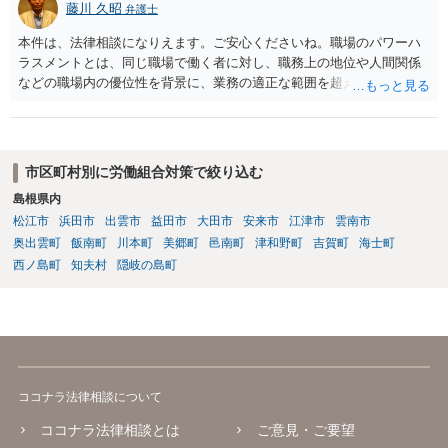
藤川 久昭
弁護士
本件は、法律相談になりえます。ご安心くださいね。職場のパワーハ
ラスメントとは、同じ職場で働く者に対し、職務上の地位や人間関係
などの職場内の優位性を背景に、業務の適正な範囲を超えて、精神
的・身体的苦痛を与える又は職場環境を悪化させる行為をいいます。
本件の言動が、これらに該当するかどうか、証拠に基づいて、子細な
分析と慎重な対応が必要です。客観的証拠が不可欠です。法的責任を
きちんと追及されたい場合には、労働法にかなり詳しく、上記に関係
市区町村別に労働組合対策で絞り込む
した法理等にも通じた弁護士等に相談し、法的に正確に分析してもら
島根県内
い、今後の対応を検討するべきです。
松江市
浜田市
出雲市
益田市
大田市
安来市
江津市
雲南市
奥出雲町
飯南町
川本町
美郷町
邑南町
津和野町
吉賀町
海士町
西ノ島町
知夫村
隠岐の島町
ココナラ法律相談について
ココナラ法律相談とは
ご意見・ご要望