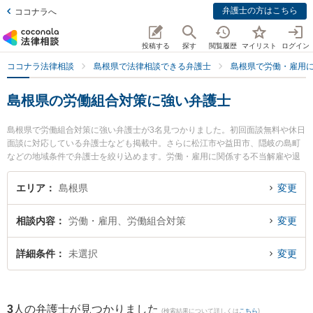
弁護士の方はこちら
ココナラへ
投稿する
探す
閲覧履歴
マイリスト
ログイン
ココナラ法律相談
島根県で法律相談できる弁護士
島根県で労働・雇用
島根県の労働組合対策に強い弁護士
島根県で労働組合対策に強い弁護士が3名見つかりました。初回面談無料や休日
面談に対応している弁護士なども掲載中。さらに松江市や益田市、隠岐の島町
などの地域条件で弁護士を絞り込めます。労働・雇用に関係する不当解雇や退
職勧奨、内定取消等の細かな分野での絞り込み検索もでき便利です。特に長坂
法律事務所の長坂 正弁護士やなかがわ法律事務所の中川 修一弁護士、隠岐ひま
エリア
島根県
変更
わり基金法律事務所の小林 竜也弁護士のプロフィール情報や弁護士費用、強み
などが注目されています。『島根県で土日や夜間に発生した労働組合対策のト
相談内容
労働・雇用、労働組合対策
変更
ラブルを今すぐに弁護士に相談したい』『労働組合対策のトラブル解決の実績
豊富な近くの弁護士を検索したい』『初回相談無料で労働組合対策を法律相談
できる島根県内の弁護士に相談予約したい』などでお困りの相談者さんにおす
詳細条件
未選択
変更
すめです。
3
人の弁護士が見つかりました
(検索結果について詳しくは
こちら
)