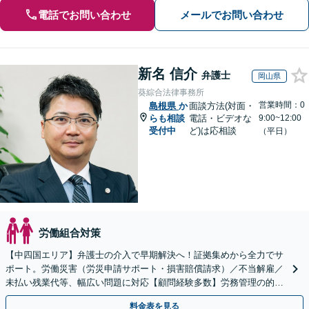
電話でお問い合わせ
メールでお問い合わせ
新名 信介
弁護士
岡山県
葵綜合法律事務所
営業時間：0
島根県
か
面談方法(対面・
らも相談
電話・ビデオな
9:00~12:00
受付中
ど)は応相談
（平日）
労働組合対策
【中四国エリア】弁護士の介入で早期解決へ！証拠集めから全力でサ
ポート。労働災害（労災申請サポート・損害賠償請求）／不当解雇／
未払い残業代等、幅広い問題に対応【顧問経験多数】労務管理の的確
なアドバイスに注力【夜間・休日対応】【岡山駅10分】
料金表を見る