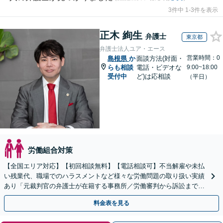
3件中 1-3件を表示
正木 絢生
弁護士
東京都
弁護士法人ユア・エース
営業時間：0
島根県
か
面談方法(対面・
らも相談
電話・ビデオな
9:00~18:00
受付中
ど)は応相談
（平日）
労働組合対策
【全国エリア対応】【初回相談無料】【電話相談可】不当解雇や未払
い残業代、職場でのハラスメントなど様々な労働問題の取り扱い実績
あり「元裁判官の弁護士が在籍する事務所／労働審判から訴訟まで、
裁判官経験を活かした最適な戦略を立案」
料金表を見る