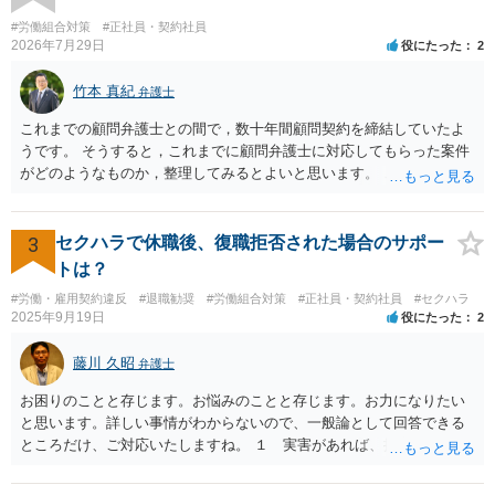
をどうするのかという問題が残ります。 一度、司法書士や弁護士等の
専門家に相談されることをオススメ致します。
#労働組合対策
#正社員・契約社員
2026年7月29日
役にたった
2
竹本 真紀
弁護士
これまでの顧問弁護士との間で，数十年間顧問契約を締結していたよ
うです。 そうすると，これまでに顧問弁護士に対応してもらった案件
がどのようなものか，整理してみるとよいと思います。 これにより，
どのような案件で依頼することが多いのかわかると思います。 複数の
事務所を比較した上で，弁護士と面談をする際，そのような案件に対
応してもらえるのかが重要だと思います。 ただ，組合員の相談内容に
3
セクハラで休職後、復職拒否された場合のサポー
ついて，分野を絞っているのか，それともどのような分野でもよいと
トは？
いうことで法律相談を依頼しているかの観点も重要です。 組合員とす
#労働・雇用契約違反
#退職勧奨
#労働組合対策
#正社員・契約社員
#セクハラ
れば，相談だけではなく，できれば受任まで考えている場合も多いと
2025年9月19日
役にたった
2
思います。 そうすると，労働組合としての相談だけではなく，基本的
に全ての分野を対象にして考える必要もあるかもしれません。 そうで
藤川 久昭
弁護士
ないと，相談内容によって，対応が変わってしまうこともあると思い
ます。 組合員の相談についても，基本的に受任まで考えてもらえるこ
お困りのことと存じます。お悩みのことと存じます。お力になりたい
とができるのかも検討要素の一つかもしれません。
と思います。詳しい事情がわからないので、一般論として回答できる
ところだけ、ご対応いたしますね。 １ 実害があれば、損害賠償請求
できる可能性はあります。ただ、請求額通りが法的に認められるとは
限らないです。損害賠償請求は可能ですが、損害との因果関係の立証