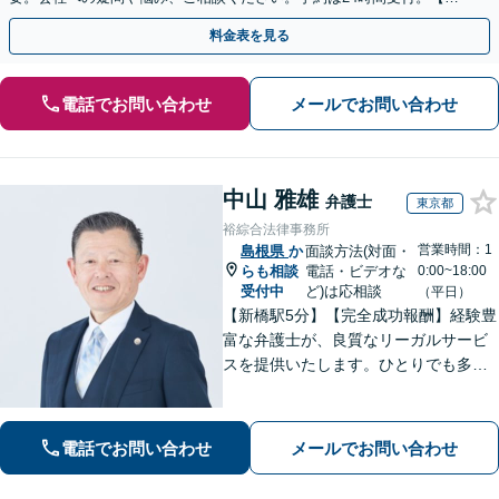
回面談無料】【夜間・休日対応可】
料金表を見る
電話でお問い合わせ
メールでお問い合わせ
中山 雅雄
弁護士
東京都
裕綜合法律事務所
営業時間：1
島根県
か
面談方法(対面・
らも相談
電話・ビデオな
0:00~18:00
受付中
ど)は応相談
（平日）
【新橋駅5分】【完全成功報酬】経験豊
富な弁護士が、良質なリーガルサービ
スを提供いたします。ひとりでも多く
の方が笑顔で未来を歩めるよう、丁寧
にアドバイス・サポートをいたしま
す。お困りの際は、ぜひご相談くださ
電話でお問い合わせ
メールでお問い合わせ
い。【弁護士歴20年以上】