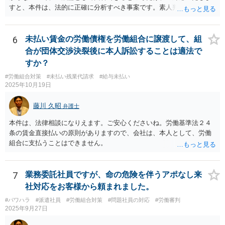
すと、本件は、法的に正確に分析すべき事案です。素人判断は大いに
危険です。本相談は、ネットでのやりとりだけでは、正確な回答が難
しい案件です。労働組合への相談も有効です。就業規則の変更では変
更できない労働条件の場合（労働契約法１０条但書）は、労働者の同
6
未払い賃金の労働債権を労働組合に譲渡して、組
意が必要です。この場合、真の同意がいるとされる場合も十分にあり
合が団体交渉決裂後に本人訴訟することは適法で
ます。就業規則の不利益変更問題であれば労働契約法１０条本文に基
すか？
づいて判断されます。周知性と合理性の要件の有無が問題となりま
#労働組合対策
#未払い残業代請求
#給与未払い
す。合理性は必要性、不利益性、相当性、その他の要素から判断され
2025年10月19日
ます。良い解決になりますよう祈念しております。法的責任をきちん
と追及されたい場合には、労働法にかなり詳しく、上記に関係した法
藤川 久昭
弁護士
理等にも通じた弁護士等に相談し、法的に正確に分析してもらい、今
後の対応を検討するべきです。
本件は、法律相談になりえます。ご安心くださいね。労働基準法２４
条の賃金直接払いの原則がありますので、会社は、本人として、労働
組合に支払うことはできません。
7
業務委託社員ですが、命の危険を伴うアポなし来
社対応をお客様から頼まれました。
#パワハラ
#派遣社員
#労働組合対策
#問題社員の対応
#労働審判
2025年9月27日