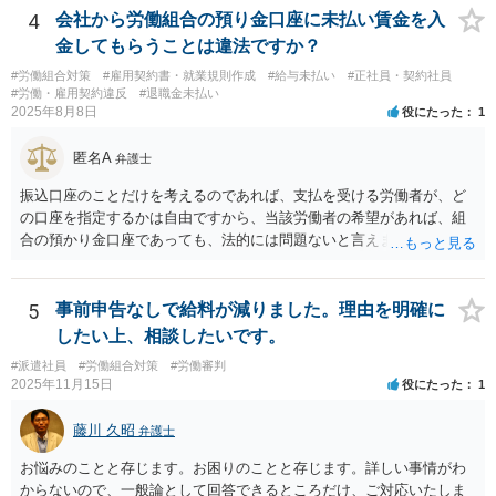
が容易ではないと思われます。客観的証拠が不可欠です。 ２ 休職期
4
会社から労働組合の預り金口座に未払い賃金を入
間満了による退職・解雇について無効だと争える可能性が高いです。
金してもらうことは違法ですか？
法的責任をきちんと追及されたい場合には、労務管理と労働法にかな
#労働組合対策
#雇用契約書・就業規則作成
#給与未払い
#正社員・契約社員
り詳しく、上記に関係した法理等にも通じた弁護士等に相談し、法的
#労働・雇用契約違反
#退職金未払い
に正確に分析してもらい、今後の対応を検討するべきです。良い解決
2025年8月8日
役にたった
1
になりますよう祈念しております。
匿名A
弁護士
振込口座のことだけを考えるのであれば、支払を受ける労働者が、ど
の口座を指定するかは自由ですから、当該労働者の希望があれば、組
合の預かり金口座であっても、法的には問題ないと言えます。 ただ
し、そこから、何らかの天引きをして労働者に支払うということにな
ると、場合によっては非弁の問題が生じる可能性が考えられます。
5
事前申告なしで給料が減りました。理由を明確に
したい上、相談したいです。
#派遣社員
#労働組合対策
#労働審判
2025年11月15日
役にたった
1
藤川 久昭
弁護士
お悩みのことと存じます。お困りのことと存じます。詳しい事情がわ
からないので、一般論として回答できるところだけ、ご対応いたしま