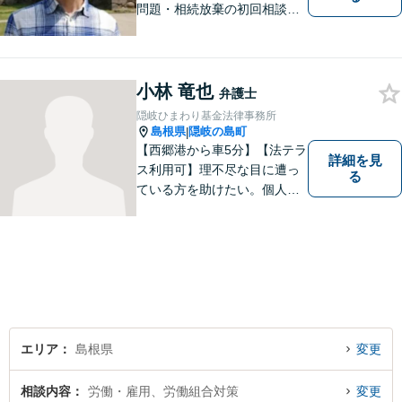
問題・相続放棄の初回相談
（面談相談）は無料です。
小林 竜也
弁護士
隠岐ひまわり基金法律事務所
島根県
隠岐の島町
|
【西郷港から車5分】【法テラ
詳細を見
ス利用可】理不尽な目に遭っ
る
ている方を助けたい。個人・
法人問わず、あらゆる問題を
解決いたします。お一人で抱
え込むことなく、まずはお気
軽にご相談ください。【電話
相談可】
エリア
島根県
変更
相談内容
労働・雇用、労働組合対策
変更