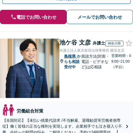
電話でお問い合わせ
メールでお問い合わせ
池ケ谷 文彦
弁護士
神奈川県
弁護士法人東京新宿法律事務所 横浜支店
営業時間：0
島根県
か
面談方法(対面・
らも相談
電話・ビデオな
9:00~21:00
受付中
ど)は応相談
（平日）
労働組合対策
【全国対応】【未払い残業代請求 /不当解雇、退職勧奨等労働者側専
従】働く皆様の正当な権利を実現します。企業相手でも泣き寝入り不
要。会社への疑問や悩み、ご相談ください。予約は24時間受付。【初