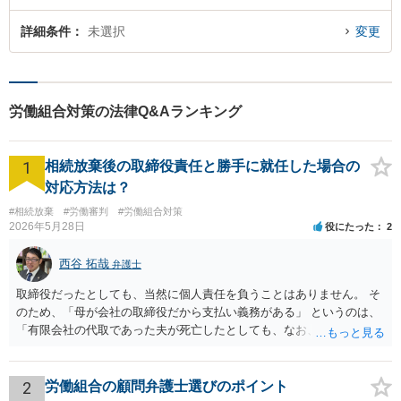
詳細条件
未選択
変更
労働組合対策の法律Q&Aランキング
1
相続放棄後の取締役責任と勝手に就任した場合の
対応方法は？
#相続放棄
#労働審判
#労働組合対策
2026年5月28日
役にたった
2
西谷 拓哉
弁護士
取締役だったとしても、当然に個人責任を負うことはありません。 そ
のため、「母が会社の取締役だから支払い義務がある」 というのは、
「有限会社の代取であった夫が死亡したとしても、なお、母は有限会
社の取締役として存在しているのだから、会社の債務の支払処理を代
わりにする必要がある」という趣旨なのではないかと思われます。 相
続放棄したとしても、取締役である母には残された有限会社の後始末
2
労働組合の顧問弁護士選びのポイント