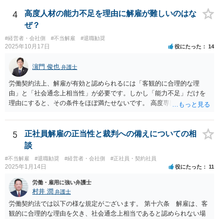
件を受任して遂行します。 そしてあなたの言う「早めに、決着をつけ
考えを改められるよう進言なさってはいかがでしょうか。
なさいな！」が意味するところは、「敗訴的和解」ということです
4
高度人材の能力不足を理由に解雇が難しいのはな
が、それには弁護士報酬はつきませんので、弁護士は確かに儲かりま
ぜ？
せん。 しかし、逆に負け筋の事件をズルズルすることは、着手金を増
#経営者・会社側
#不当解雇
#退職勧奨
額してもらえるわけでもない他方で、弁護士報酬も期待できないた
2025年10月17日
役にたった
14
め、むしろ他の事件処理ができないという意味で弁護士にも損害が増
すことはあっても、基本的に儲かることにはなりません。 控訴審で着
濵門 俊也
弁護士
手金をもらうということはありますが、1回限りの関係ではなく顧問の
関係なので、あまり好ましい処理ではありません。 事件終了後、顧問
労働契約法上、解雇が有効と認められるには「客観的に合理的な理
が切れる可能性があるからです。 つまり、弁護士は、儲かるためでは
由」と「社会通念上相当性」が必要です。しかし「能力不足」だけを
なく、顧問会社のためにその意思（それこそ会社の現在及び今後の戦
理由にすると、その条件をほぼ満たせないです。 高度専門職であって
略）を踏まえたうえで事件を遂行していると推測されます。 ＞②原告
も、 ・具体的な業績評価や数値目標との乖離を示す証拠 ・教育・指導
は年俸が1200万円と高かったこともあり、復職を希望しております。
や配置転換などの改善措置を尽くした記録 を揃えないと、裁判所は
復職の気持ちを萎えさす意味で、ずるずると、裁判を引き延ばしてい
「合理的な解雇理由」とは認めないためです。 そのため、「能力不
5
正社員解雇の正当性と裁判への備えについての相
る作戦もあるのでしょうか？ 原告は、その年俸に執着があるというこ
足」で解雇を争われると、会社側が立証責任を果たせず、まず裁判に
談
とで復職の意思があるということであればなおさら、時間がかかった
勝てない（＝解雇無効と判断されやすい）のです。 ご質問者様のイメ
からと言って復職の気持ちが萎えるということはあまりありません。
#不当解雇
#退職勧奨
#経営者・会社側
#正社員・契約社員
ージとは逆で、「高年俸・高度専門職だからこそ」、客観性・合理性
2025年1月14日
役にたった
11
現在、原告的に勝ち筋の見通しが十分あるということであれば、バッ
をより厳しく求められ、能力不足理由で解雇が認められるハードルは
クペイに対する期待から、萎える理由はまず見当たりません。 つまり
むしろ高くなります。 中途の高度人材を能力不足で解雇するときは、
労働・雇用に強い弁護士
会社も原告の取下を狙っているという作戦の問題ではなく、上記、顧
① 導入期の評価基準と実績の比較 ② 複数回にわたる注意・指導・教
村井 潤
弁護士
問会社の意思の問題だと思われます。 ＞反論の書面も、矛盾だらけの
育の実施 ③ 配置転換などほかの改善策の検討 などをしっかり記録し
労働契約法では以下の様な規定がございます。 第十六条 解雇は、客
反論となっており、論理破綻もしており、もうダメです。担当役員の
ておかないと、解雇は無効とされる可能性が極めて高いです。
観的に合理的な理由を欠き、社会通念上相当であると認められない場
言葉をそのまま、文章にしたのか、一貫したストーリー性もありませ