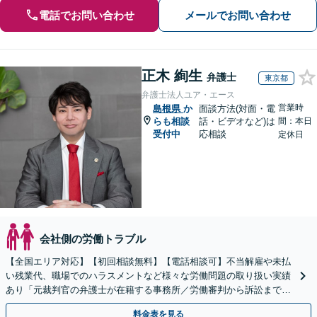
電話でお問い合わせ
メールでお問い合わせ
正木 絢生
弁護士
東京都
弁護士法人ユア・エース
営業時
島根県
か
面談方法(対面・電
らも相談
話・ビデオなど)は
間：本日
受付中
応相談
定休日
会社側の労働トラブル
【全国エリア対応】【初回相談無料】【電話相談可】不当解雇や未払
い残業代、職場でのハラスメントなど様々な労働問題の取り扱い実績
あり「元裁判官の弁護士が在籍する事務所／労働審判から訴訟まで、
裁判官経験を活かした最適な戦略を立案」
料金表を見る