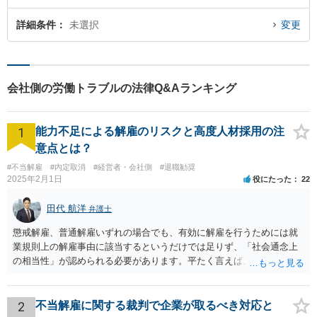
詳細条件
未選択
変更
会社側の労働トラブルの法律Q&Aランキング
1
能力不足による解雇のリスクと高度人材採用の注
意点とは？
#不当解雇
#内定取消
#経営者・会社側
#退職勧奨
2025年2月1日
役にたった
22
田代 航洋
弁護士
懲戒解雇、普通解雇いずれの場合でも、有効に解雇を行うためには就
業規則上の解雇事由に該当するというだけでは足りず、「社会通念上
の相当性」が認められる必要があります。平たく言えば、解雇の原因
となった行為が解雇に値するほどの行為かということが厳格に判断さ
れます。 日本の労働法上、解雇は非常にハードルが高いです。 解雇が
有効か無効かという点は能力不足の程度にもよりますが、顧問弁護士
2
不当解雇に関する裁判で企業が取るべき対応と