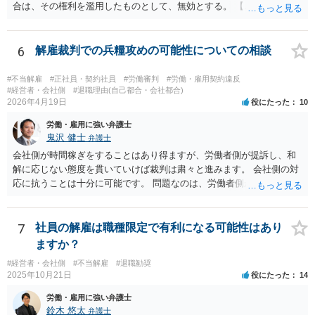
合は、その権利を濫用したものとして、無効とする。 【ご質問１に対
ん。 とありますが、代理人弁護士としては、事実経験者が述べたこと
して】 「役員に逆らった」ということの内容次第ですが、 役員がどの
をそのまま事実主張するしかありません。事実として矛盾がないよう
ような命令を下し、それにどの様な逆らい方をしたのかによっては、
にストーリー性を与えるとそれは事実の捏造を伴うからです。
権利の濫用として解雇が無効とされる恐れはあると思います。 【ご質
6
解雇裁判での兵糧攻めの可能性についての相談
問２に対して】 得ている給与が高かったかどうかは、普通解雇の上で
は判断が難しいと思います。 経営上整理解雇の必要がある際の場合と
#不当解雇
#正社員・契約社員
#労働審判
#労働・雇用契約違反
は事案が異なると思われます。 【ご質問３に対して】 「協調性のな
#経営者・会社側
#退職理由(自己都合・会社都合)
2026年4月19日
役にたった
10
さ」＝能力不足ということにもならない様に思います。 指導や面談も
なく解雇ちうことをされたのでしたら、反省するチャンスも与えなか
労働・雇用に強い弁護士
ったと評価されることになろうかと思われます。 以上、ご質問が簡略
鬼沢 健士
弁護士
ですので、一般論的な私見としてお答えします。 ご参考になさって下
会社側が時間稼ぎをすることはあり得ますが、労働者側が提訴し、和
さい。
解に応じない態度を貫いていけば裁判は粛々と進みます。 会社側の対
応に抗うことは十分に可能です。 問題なのは、労働者側が「争わな
い」「諦める」態度をとることです。
7
社員の解雇は職種限定で有利になる可能性はあり
ますか？
#経営者・会社側
#不当解雇
#退職勧奨
2025年10月21日
役にたった
14
労働・雇用に強い弁護士
鈴木 悠太
弁護士