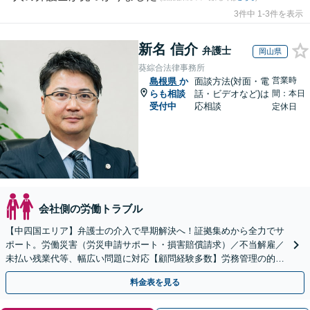
3件中 1-3件を表示
新名 信介
弁護士
岡山県
葵綜合法律事務所
営業時
島根県
か
面談方法(対面・電
らも相談
話・ビデオなど)は
間：本日
受付中
応相談
定休日
会社側の労働トラブル
【中四国エリア】弁護士の介入で早期解決へ！証拠集めから全力でサ
ポート。労働災害（労災申請サポート・損害賠償請求）／不当解雇／
未払い残業代等、幅広い問題に対応【顧問経験多数】労務管理の的確
なアドバイスに注力【夜間・休日対応】【岡山駅10分】
料金表を見る