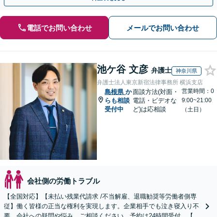
電話でお問い合わせ
メールでお問い合わせ
池ケ谷 文彦
弁護士
神奈川県
弁護士法人東京新宿法律事務所 横浜支店
営業時間：0
島根県
か
面談方法(対面・
らも相談
電話・ビデオな
9:00~21:00
受付中
ど)は応相談
（土日）
会社側の労働トラブル
【全国対応】【未払い残業代請求 /不当解雇、退職勧奨等労働者側専
従】働く皆様の正当な権利を実現します。企業相手でも泣き寝入り不
要。会社への疑問や悩み、ご相談ください。予約は24時間受付。【初