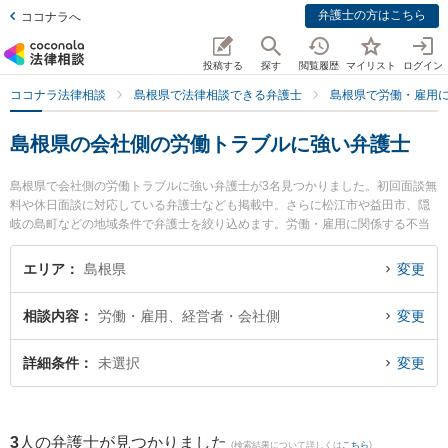
弁護士の方はこちら
ココナラへ
投稿する
探す
閲覧履歴
マイリスト
ログイン
ココナラ法律相談
島根県で法律相談できる弁護士
島根県で労働・雇用
島根県の会社側の労働トラブルに強い弁護士
島根県で会社側の労働トラブルに強い弁護士が3名見つかりました。初回面談無
料や休日面談に対応している弁護士なども掲載中。さらに松江市や益田市、隠
岐の島町などの地域条件で弁護士を絞り込めます。労働・雇用に関係する不当
解雇や退職勧奨、内定取消等の細かな分野での絞り込み検索もでき便利です。
特に長坂法律事務所の長坂 正弁護士やなかがわ法律事務所の中川 修一弁護士、
エリア
島根県
変更
隠岐ひまわり基金法律事務所の小林 竜也弁護士のプロフィール情報や弁護士費
用、強みなどが注目されています。『島根県で土日や夜間に発生した会社側の
相談内容
労働・雇用、経営者・会社側
変更
労働トラブルのトラブルを今すぐに弁護士に相談したい』『会社側の労働トラ
ブルのトラブル解決の実績豊富な近くの弁護士を検索したい』『初回相談無料
で会社側の労働トラブルを法律相談できる島根県内の弁護士に相談予約した
詳細条件
未選択
変更
い』などでお困りの相談者さんにおすすめです。
3
人の弁護士が見つかりました
(検索結果について詳しくは
こちら
)