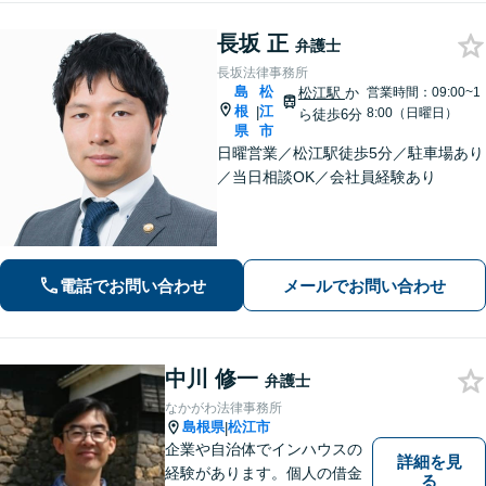
長坂 正
弁護士
長坂法律事務所
島
松
松江駅
か
営業時間：09:00~1
根
江
|
8:00（日曜日）
ら徒歩6分
県
市
日曜営業／松江駅徒歩5分／駐車場あり
／当日相談OK／会社員経験あり
電話でお問い合わせ
メールでお問い合わせ
中川 修一
弁護士
なかがわ法律事務所
島根県
松江市
|
企業や自治体でインハウスの
詳細を見
経験があります。個人の借金
る