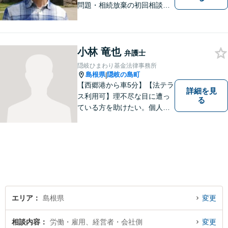
問題・相続放棄の初回相談
（面談相談）は無料です。
小林 竜也
弁護士
隠岐ひまわり基金法律事務所
島根県
隠岐の島町
|
【西郷港から車5分】【法テラ
詳細を見
ス利用可】理不尽な目に遭っ
る
ている方を助けたい。個人・
法人問わず、あらゆる問題を
解決いたします。お一人で抱
え込むことなく、まずはお気
軽にご相談ください。【電話
相談可】
エリア
島根県
変更
相談内容
労働・雇用、経営者・会社側
変更