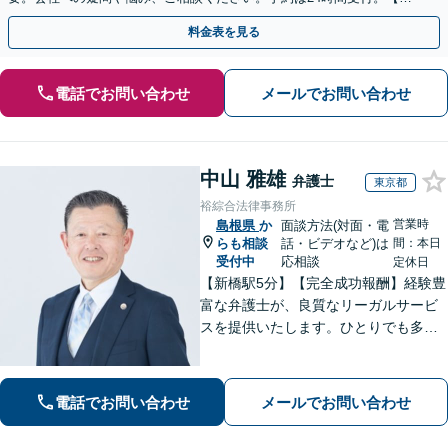
回面談無料】【夜間・休日対応可】
料金表を見る
電話でお問い合わせ
メールでお問い合わせ
中山 雅雄
弁護士
東京都
裕綜合法律事務所
営業時
島根県
か
面談方法(対面・電
らも相談
話・ビデオなど)は
間：本日
受付中
応相談
定休日
【新橋駅5分】【完全成功報酬】経験豊
富な弁護士が、良質なリーガルサービ
スを提供いたします。ひとりでも多く
の方が笑顔で未来を歩めるよう、丁寧
にアドバイス・サポートをいたしま
す。お困りの際は、ぜひご相談くださ
電話でお問い合わせ
メールでお問い合わせ
い。【弁護士歴20年以上】