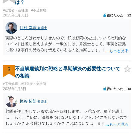
の先生は具体的な事情を検討した上で能力不足の程度が解雇を有効と
は？
するほどではないと判断されたのだと思います。 例えば、無断欠勤を
#経営者・会社側
#不当解雇
連続する、会社のお金を横領する等の場合には一発で解雇した場合で
2025年1月31日
役にたった
22
も有効と判断されるケースも多いですが、たしかに能力不足のみの場
合はかなり解雇のハードルが高いと言わざるを得ません。 なお、懲戒
辻村 幸宏
弁護士
解雇の場合には、戒告、譴責、減給、出勤停止等解雇よりも軽い処分
を行い、改善を促したもののそれでも改善されない場合には解雇に踏
実際のところはわかりませんので、私は顧問の先生について批判的な
み切る等段階的に手順をい踏んだ場合は解雇が有効と判断される可能
コメントは差し控えますが、一般的には、弁護士として、事実と証拠
性が高まります。 高度人材の中途社員だから直ちに解雇しやすいとい
に基づき事件の見込みは伝えているものと推察します。仮に弁護士の
うわけではありませんが、高度人材の中途社員の場合は雇用契約上、
アドバイスが不十分であったり、説得が上手でなかったとしても、そ
相応に高い能力を求められているため能力不足か否かの判断が給与の
れを経営者自身が問題と感じていないのであれば、また、こちらにお
低い新卒の社員と比較すると厳格に判断される結果、解雇の有効性の
書きのような経営者のマインドからすれば、弁護士のせいではなく、
3
不当解雇裁判の戦略と早期解決の必要性について
判断が比較的甘くなるという可能性はあると考えます。 もっとも、高
根本的には弁護士選び含めて経営者の判断であり、責任ではないかと
の相談
度人材の中途社員の場合でもやはり解雇のハードルは相応に高いもの
思います。実際、事件の見込みが芳しくないことやリスクをいくらお
となります。 今回のようなリスクを避ける観点からは、会社側として
#不当解雇
#経営者・会社側
伝えしても考えを変えていただけない経営者や依頼者はいますし、代
2026年1月8日
役にたった
18
無期雇用契約ではなく有期雇用契約で募集する、試用期間付を設け
理人として説明説得を尽くしてもあくまで決めるのは依頼者ですか
る、業務委託契約を検討するという方法もあり得るかと存じます。
ら、事件がうまくいかないことの責任は弁護士にあるわけではない、
梶谷 拓郎
（※業務委託契約を検討される場合は、運用面によっては実質的に雇
弁護士
ということも多いと思います。そのような場合、仕事をしていて心地
用契約関係であると判断されるリスクもありますので顧問弁護士の先
の良いものではないので自ら辞任を検討することもありますが、最終
顧問弁護士をしている立場から回答します。 ＞①なぜ、顧問弁護士
生にもご相談の上慎重にご判断ください。）
的にはお分かりいただけるだろうと考えて続けることもあります。 ご
は、 もう、早めに、決着をつけなさいな！とアドバイスをしないので
相談者さんが、今の弁護士さんの対応や方針に疑問を持ち、それによ
しょうか？ お金儲けでしょうか？ これについては、まず基本的に顧問
り経営者の考えが歪められ、このままでは会社がたち行かなくなると
弁護士は、依頼者（顧問会社）の意思（経営陣の意思）に従って、事
懸念するのであれば、ご相談者さんが経営者に対してその旨を伝え、