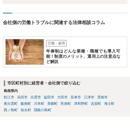
会社側の労働トラブルに関連する法律相談コラム
労働・雇用
年俸制はどんな業種・職種でも導入可
能！制度のメリット、運用上の注意点な
ど解説
市区町村別に経営者・会社側で絞り込む
島根県内
松江市
浜田市
出雲市
益田市
大田市
安来市
江津市
雲南市
奥出雲町
飯南町
川本町
美郷町
邑南町
津和野町
吉賀町
海士町
西ノ島町
知夫村
隠岐の島町