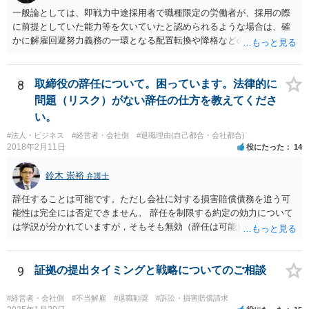
一般論としては、即戦力中途採用者で職種限定の労働者が、採用の際
に前提としていた能力等を欠いていたと認められるような場合は、確
かに解雇回避努力義務の一環となる配置転換や降格などの措置は必ず
しも求められませんし、新卒総合職などの場合と比べると相対的には
解雇の有効性が認められやすい傾向にあります。 しかし、このような
場合でも、「会社が当該労働者に対してどの程度改善の機会を与えた
8
取締役の辞任について。困っています。法律的に
か」との点はやはり重要な要素となり（業務改善計画など、御指摘の
問題（リスク）がない辞任の仕方を教えてくださ
手段はその一例となるでしょう）、裁判上もこの点について争点化す
い。
る可能性が高いと思います。 具体的事案での見通しや戦略については
#法人・ビジネス
#経営者・会社側
#退職理由(自己都合・会社都合)
個別事情によりますので、顧問弁護士の先生等とよくご相談なさるの
2018年2月11日
役にたった
14
が良いかと思います。
鈴木 崇裕
弁護士
辞任することは可能です。ただし会社に対する損害賠償債務を追う可
能性は完全には否定できません。 辞任を制限する約定の効力について
は学説が分かれていますが，そもそも無効（辞任は可能）と考える説
と，辞任の効力自体は認め，会社に対する債務不履行責任を負わされ
る可能性があると考える説が有力です。 ただし，いずれの説をとった
場合でも，会社にとって「不利な時期」に辞任したときは，「やむを
9
証拠の提出タイミングと戦略についてのご相談
得ない事由」がない限り，会社の損害を賠償しなければならなくなり
ます。 健康上の理由は「やむを得ない事由」の典型ですが，程度によ
#経営者・会社側
#不当解雇
#退職勧奨
#訴訟・損害賠償請求