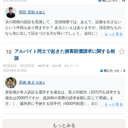
って異なります。 子会社の代表取締役が辞任を認めてくれるのであれ
2025年1月20日
役にたった
15
ば，少なくとも法律上は，親会社（子会社にとっての株主）の承諾は
必要ありません。 なお，子会社の代表取締役には，取締役辞任の登記
岡田 晃朝
弁護士
をしてもらわなければなりません。 親会社が株主代表訴訟を提起する
次の段階の訴訟を意識して、 交渉段階では、あえて、証拠を出さない
ことは理論上可能ですが，あなたに対して追及できる責任は，あなた
という作戦もあり得ますか？ あるといえばありますが、決定的なもの
自身が会社に対して追う責任（例えば任務懈怠責任）の範囲に留まり
なら先に出して話をつける方が良いでしょう。 会社にとっても負担で
ます。子会社の負債をあなたに負わせることはできません。 実際上問
す。 また、そういう駆け引きは、裁判所における心象はよくないで
題となるのは，親会社からの圧力により，子会社の代表取締役があな
す。 それと認定はある事実と証拠の関係でされるので、一般の方が思
たの辞任に応じてくれない場合ですね。 子会社の代表取締役が全く動
うほどに駆け引き的な要素はありません。
10
アルバイト同士で起きた損害賠償請求に関する相
いてくれないと，辞任の登記をするためには，最終的には訴訟を提起
する必要が生じます。
談
#労災対応
#労災対応
#経営者・会社側
#セクハラ
2024年6月28日
役にたった
6
髙橋 俊太
弁護士
原告側が本人訴訟を選択する場合は、収入印紙代（20万円を請求する
場合は2000円ですが、提訴時の実際の請求金額に応じて増減しま
す。）、裁判所に予納する切手代（6000円程度）、出廷する際の交通
費などがかかります。 被告側が本人訴訟で対応する場合は、交通費、
書類郵送代（通信費等）の負担が考えられます。 弁護士に委任する場
合には、上記に加えて弁護士費用が必要となるのは、原告被告共通で
もっとみる
す。