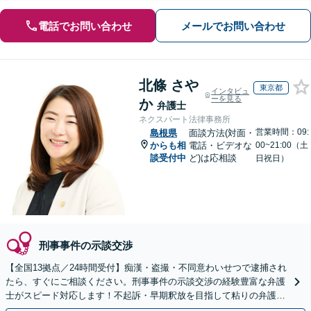
電話でお問い合わせ
メールでお問い合わせ
北條 さや
東京都
インタビュ
ーを見る
か
弁護士
ネクスパート法律事務所
営業時間：09:
島根県
面談方法(対面・
からも相
電話・ビデオな
00~21:00（土
談受付中
ど)は応相談
日祝日）
刑事事件の示談交渉
【全国13拠点／24時間受付】痴漢・盗撮・不同意わいせつで逮捕され
たら、すぐにご相談ください。刑事事件の示談交渉の経験豊富な弁護
士がスピード対応します！不起訴・早期釈放を目指して粘りの弁護活
動を行います。