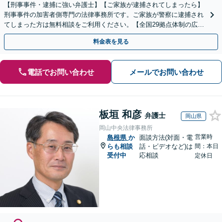
【刑事事件・逮捕に強い弁護士】【ご家族が逮捕されてしまったら】
刑事事件の加害者側専門の法律事務所です。ご家族が警察に逮捕され
てしまった方は無料相談をご利用ください。【全国29拠点体制の広域
対応】【弁護士待機中/当日中の電話相談可(予約制)】
料金表を見る
電話でお問い合わせ
メールでお問い合わせ
板垣 和彦
弁護士
岡山県
岡山中央法律事務所
営業時
島根県
か
面談方法(対面・電
らも相談
話・ビデオなど)は
間：本日
受付中
応相談
定休日