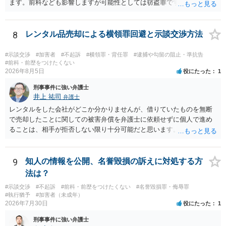
ます。前科なども影響しますが可能性としては窃盗罪ですので、逮捕
勾留や略式起訴などの可能性もあります。ご参考にしてください。
8
レンタル品売却による横領罪回避と示談交渉方法
#示談交渉
#加害者
#不起訴
#横領罪・背任罪
#逮捕や勾留の阻止・準抗告
#前科・前歴をつけたくない
2026年8月5日
役にたった
1
刑事事件に強い弁護士
井上 祐司
弁護士
レンタルをした会社がどこか分かりませんが、借りていたものを無断
で売却したことに関しての被害弁償を弁護士に依頼せずに個人で進め
ることは、相手が拒否しない限り十分可能だと思います。 見積を出し
てもらって、それが妥当か（正規品の市場価格と大きく齟齬がない
か）、弁護士に法律相談において助言をもらえば足りるでしょう。
9
知人の情報を公開、名誉毀損の訴えに対処する方
法は？
#示談交渉
#不起訴
#前科・前歴をつけたくない
#名誉毀損罪・侮辱罪
#執行猶予
#加害者（未成年）
2026年7月30日
役にたった
1
刑事事件に強い弁護士