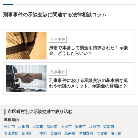
事態になっているのは確かです。お早目にご両親などとも相談して、
弁護士を依頼の上、示談の方向で動かれるのがよろしいかと思いま
す。
刑事事件の示談交渉に関連する法律相談コラム
刑事事件
風俗で本番して罰金を請求された！示談
金、どうしたらいい？
刑事事件
刑事事件における示談交渉の基本的な流
れや示談のメリット、示談金の相場は？
市区町村別に示談交渉で絞り込む
島根県内
松江市
浜田市
出雲市
益田市
大田市
安来市
江津市
雲南市
奥出雲町
飯南町
川本町
美郷町
邑南町
津和野町
吉賀町
海士町