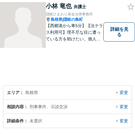
ひとりの心に寄り添ったサポ
小林 竜也
弁護士
ートを心がけております。ま
隠岐ひまわり基金法律事務所
ずはお気軽にご相談くださ
島根県
隠岐の島町
|
い。
【西郷港から車5分】【法テラ
詳細を見
ス利用可】理不尽な目に遭っ
る
ている方を助けたい。個人・
法人問わず、あらゆる問題を
解決いたします。お一人で抱
え込むことなく、まずはお気
軽にご相談ください。【電話
相談可】
エリア
島根県
変更
相談内容
刑事事件、示談交渉
変更
詳細条件
未選択
変更