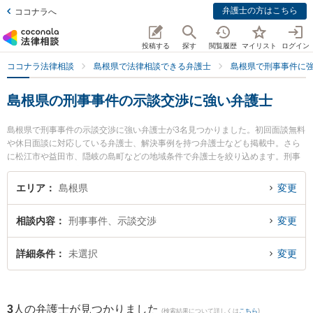
弁護士の方はこちら
ココナラへ
投稿する
探す
閲覧履歴
マイリスト
ログイン
ココナラ法律相談
島根県で法律相談できる弁護士
島根県で刑事事件に
島根県の刑事事件の示談交渉に強い弁護士
島根県で刑事事件の示談交渉に強い弁護士が3名見つかりました。初回面談無料
や休日面談に対応している弁護士、解決事例を持つ弁護士なども掲載中。さら
に松江市や益田市、隠岐の島町などの地域条件で弁護士を絞り込めます。刑事
事件に関係する加害者側や少年事件、再犯・前科あり等の細かな分野での絞り
込み検索もでき便利です。特に長坂法律事務所の長坂 正弁護士や松村法律事務
エリア
島根県
変更
所の松村 健太郎弁護士、隠岐ひまわり基金法律事務所の小林 竜也弁護士のプロ
フィール情報や弁護士費用、強みなどが注目されています。『島根県で土日や
相談内容
刑事事件、示談交渉
変更
夜間に発生した刑事事件の示談交渉のトラブルを今すぐに弁護士に相談した
い』『刑事事件の示談交渉のトラブル解決の実績豊富な近くの弁護士を検索し
たい』『初回相談無料で刑事事件の示談交渉を法律相談できる島根県内の弁護
詳細条件
未選択
変更
士に相談予約したい』などでお困りの相談者さんにおすすめです。
3
人の弁護士が見つかりました
(検索結果について詳しくは
こちら
)