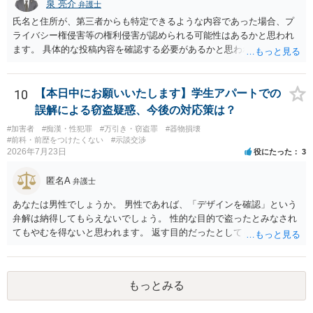
泉 亮介
弁護士
氏名と住所が、第三者からも特定できるような内容であった場合、プ
ライバシー権侵害等の権利侵害が認められる可能性はあるかと思われ
ます。 具体的な投稿内容を確認する必要があるかと思われますので、
ご不安であれば親に相談の上で、個別に弁護士にご相談されると良い
でしょう。
10
【本日中にお願いいたします】学生アパートでの
誤解による窃盗疑惑、今後の対応策は？
#加害者
#痴漢・性犯罪
#万引き・窃盗罪
#器物損壊
#前科・前歴をつけたくない
#示談交渉
2026年7月23日
役にたった
3
匿名A
弁護士
あなたは男性でしょうか。 男性であれば、「デザインを確認」という
弁解は納得してもらえないでしょう。 性的な目的で盗ったとみなされ
てもやむを得ないと思われます。 返す目的だったとしても、性的な目
的の達成のためだとすれば、一旦、自室にもちかえっている以上、不
法領得の意思は発現しており、窃盗の既遂罪は成立し得まると思われ
ます。 元の場所に戻したのは、前述の目的を遂行する関係上、ばれな
もっとみる
いように戻したと評価されることになるのではないかと思います。 防
犯カメラに写っているのがあなたなのかは不明ですが、極めて深刻な