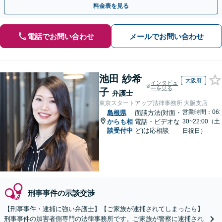
料金表を見る
電話でお問い合わせ
メールでお問い合わせ
池田 紗希
大阪府
インタビュ
ーを見る
子
弁護士
東京スタートアップ法律事務所 大阪支店
営業時間：06:
島根県
面談方法(対面・
からも相
電話・ビデオな
30~22:00（土
談受付中
ど)は応相談
日祝日）
刑事事件の示談交渉
【刑事事件・逮捕に強い弁護士】【ご家族が逮捕されてしまったら】
刑事事件の加害者側専門の法律事務所です。ご家族が警察に逮捕され