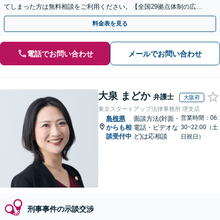
てしまった方は無料相談をご利用ください。【全国29拠点体制の広域
対応】【弁護士待機中/当日中の電話相談可(予約制)】
料金表を見る
電話でお問い合わせ
メールでお問い合わせ
大泉 まどか
弁護士
大阪府
東京スタートアップ法律事務所 堺支店
営業時間：06:
島根県
面談方法(対面・
からも相
電話・ビデオな
30~22:00（土
談受付中
ど)は応相談
日祝日）
刑事事件の示談交渉