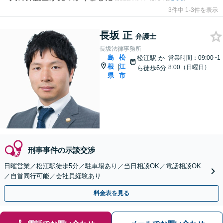
3件中 1-3件を表示
長坂 正
弁護士
長坂法律事務所
島
松
松江駅
か
営業時間：09:00~1
根
江
|
8:00（日曜日）
ら徒歩6分
県
市
刑事事件の示談交渉
日曜営業／松江駅徒歩5分／駐車場あり／当日相談OK／電話相談OK
／自首同行可能／会社員経験あり
料金表を見る