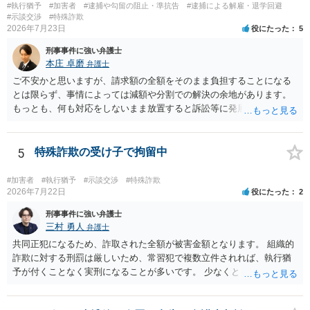
#執行猶予
#加害者
#逮捕や勾留の阻止・準抗告
#逮捕による解雇・退学回避
#示談交渉
#特殊詐欺
2026年7月23日
役にたった
5
刑事事件に強い弁護士
本庄 卓磨
弁護士
ご不安かと思いますが、請求額の全額をそのまま負担することになる
とは限らず、事情によっては減額や分割での解決の余地があります。
もっとも、何も対応をしないまま放置すると訴訟等に発展してしまう
可能性がありますので、お早めに弁護士にご相談されることをおすす
めします。
5
特殊詐欺の受け子で拘留中
#加害者
#執行猶予
#示談交渉
#特殊詐欺
2026年7月22日
役にたった
2
刑事事件に強い弁護士
三村 勇人
弁護士
共同正犯になるため、詐取された全額が被害金額となります。 組織的
詐欺に対する刑罰は厳しいため、常習犯で複数立件されれば、執行猶
予が付くことなく実刑になることが多いです。 少なくとも、執行猶予
を狙うのであれば、被害弁済を行うことがマストになるかと思いま
す。 弁護士を介して共犯者数人で被害弁済を行うこともあります。 保