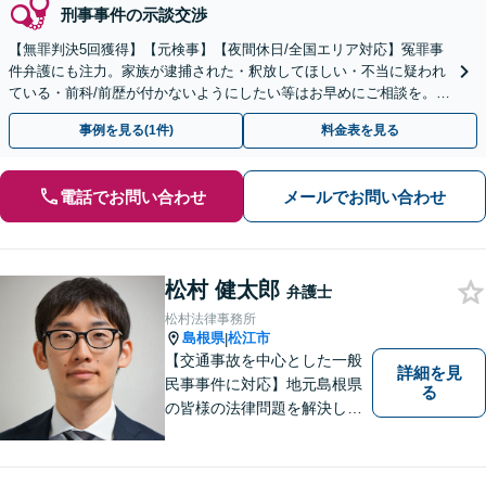
刑事事件の示談交渉
【無罪判決5回獲得】【元検事】【夜間休日/全国エリア対応】冤罪事
件弁護にも注力。家族が逮捕された・釈放してほしい・不当に疑われ
ている・前科/前歴が付かないようにしたい等はお早めにご相談を。迅
速に的確な対応に定評あり【分割払い可】
事例を見る(1件)
料金表を見る
電話でお問い合わせ
メールでお問い合わせ
松村 健太郎
弁護士
松村法律事務所
島根県
松江市
|
【交通事故を中心とした一般
詳細を見
民事事件に対応】地元島根県
る
の皆様の法律問題を解決し、
明るく活気のある地域づくり
に貢献いたします。法的な解
決だけでなく、依頼者様一人