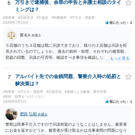
釈申請については、共犯なので、全て公判請求されるまで難しいです
6
万引きで逮捕後、余罪の申告と弁護士相談のタイ
が、個別具体的な事情により異なります。 弁護方針により、結果が変
ミングは？
わるため、刑事事件に精通している弁護人を選任されることをお勧め
#加害者
#示談交渉
#不起訴
#刑事裁判
#万引き・窃盗罪
いたします。
2026年7月15日
役にたった
2
匿名A
弁護士
５店舗のうち３店舗は既に示談できており、残りの２店舗は示談を拒
否されているのでしょうか。 過去の前科・前歴、それぞれの被害額、
窃盗の回数、示談の可否等、確認すべき事項を確認しなければ刑罰の
予想はできません。 刑事事件ですので、早めに弁護士に相談した方が
いいと思います。
7
アルバイト先での金銭問題、警察介入時の処罰と
解決策は？
#加害者
#万引き・窃盗罪
#示談交渉
#逮捕による解雇・退学回避
#前科・前歴をつけたくない
2026年8月5日
役にたった
1
肥田 弘昭
弁護士
警察は民事不介入ですので示談斡旋のようなことはしません。被害者
にお金を返すかどうか、被害者が受け取るかは当事者間の問題になり