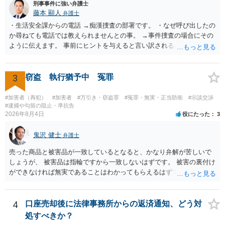
刑事事件に強い弁護士
藤本 顯人
弁護士
・生活安全課からの電話 →痴漢捜査の部署です。 ・なぜ呼び出したの
か尋ねても電話では教えられませんとの事。 →事件捜査の場合にその
ように伝えます。 事前にヒントを与えると言い訳されるからです。 ・
満員電車の中でかなり女性と密着してしまった可能性があるとの心当
たり →やはり痴漢として疑われているのでは。 そもそも痴漢をやって
ないのであれば、何も疑われる筋合いは無いわけですし狼狽える必要
3
窃盗 執行猶予中 冤罪
はないですね。
#加害者（再犯）
#加害者
#万引き・窃盗罪
#冤罪・無実・正当防衛
#示談交渉
#逮捕や勾留の阻止・準抗告
2026年8月4日
役にたった
3
鬼沢 健士
弁護士
売った商品と被害品が一致しているとなると、かなり弁解が苦しいで
しょうが、 被害品は指輪ですから一致しないはずです。 被害の裏付け
ができなければ無実であることはわかってもらえるはずです。
4
口座売却後に法律事務所からの返済通知、どう対
処すべきか？