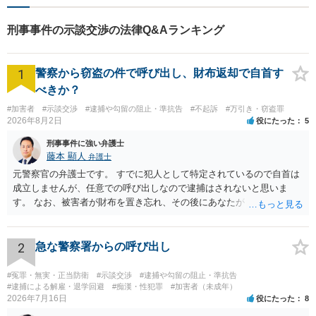
刑事事件の示談交渉の法律Q&Aランキング
1
警察から窃盗の件で呼び出し、財布返却で自首す
べきか？
#加害者
#示談交渉
#逮捕や勾留の阻止・準抗告
#不起訴
#万引き・窃盗罪
2026年8月2日
役にたった
5
刑事事件に強い弁護士
藤本 顯人
弁護士
元警察官の弁護士です。 すでに犯人として特定されているので自首は
成立しませんが、任意での呼び出しなので逮捕はされないと思いま
す。 なお、被害者が財布を置き忘れ、その後にあなたがトイレに入
り、再び被害者がトイレに戻ったら財布が無かったような事情がある
と言い逃れはかなり厳しいものと思います。
2
急な警察署からの呼び出し
#冤罪・無実・正当防衛
#示談交渉
#逮捕や勾留の阻止・準抗告
#逮捕による解雇・退学回避
#痴漢・性犯罪
#加害者（未成年）
2026年7月16日
役にたった
8