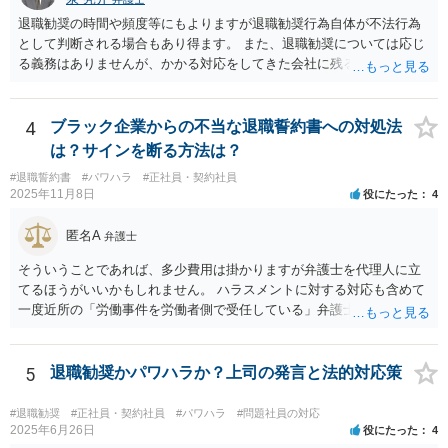
団体交渉し、その中で場合によっては金銭解決を目指すというのが良
退職勧奨の時間や頻度等にもよりますが退職勧奨行為自体が不法行為
いと思います。
として判断される場合もあり得ます。 また、退職勧奨については応じ
る義務はありませんが、かかる対応をしてきた会社に残るということ
は現実的にも精神的にも辛いものがあるかと思われますので、退職勧
奨に応じる代わりに金銭的な交渉をし、お金を払ってもらって会社を
辞めるということがよく行われるかと思われますので、そうした対応
4
ブラック企業からの不当な退職誓約書への対処法
も選択肢に入れても良いでしょう。 その場合、ご自身で会社と対応し
は？サインを断る方法は？
ていくことは難しいと思われますので弁護士への依頼を前提とするこ
#退職誓約書
#パワハラ
#正社員・契約社員
ととなるかと思われます。
2025年11月8日
役にたった
4
匿名A
弁護士
そういうことであれば、多少費用は掛かりますが弁護士を代理人に立
てるほうがいいかもしれません。 ハラスメントに対する対応も含めて
一度近所の「労働事件を労働者側で受任している」弁護士（労働弁護
士）に相談してみることをお勧めします。「日本労働弁護団」に加入
している弁護士であればなお安心です。
5
退職勧奨かパワハラか？上司の発言と法的対応策
#退職勧奨
#正社員・契約社員
#パワハラ
#問題社員の対応
2025年6月26日
役にたった
4