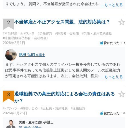
りでしょう。 質問２、不当解雇が撤回された今会社の私に対する不当
な扱いは訴える事はできますか？ 回答 会社は従業員に業務上の指導
をすることができるので、注意指導だけでは訴えることは難しいでし
ょう。ただ、その内容が注意指導に必要な程度を超えた「ハラスメン
2
不当解雇と不正アクセス問題、法的対応策は？
ト」になっていれば、訴えることができます（不法行為に基づく損害
賠償請求訴訟）。ただし、賠償額は極めて低額でしょう。以前の解雇
#不当解雇
#パワハラ
#労働審判
#経営者・会社側
#労働・雇用契約違反
の際弁護士に依頼しているのであれば、証拠収集などについてその先
#退職理由(自己都合・会社都合)
2026年2月1日
役にたった
7
生に早めに相談しておくことをお勧めします。 質問３、退職を合意と
する金銭解決を再度持ちかける事は有効ですが？ 回答 有効ではない
肥田 弘昭
でしょう。一般に、会社はあなたに「自主退職」してほしいと考えて
弁護士
嫌がらせをしています。ですので、「会社があなたにお金を払う」の
まず、不正アクセスで個人のプライバシー権を侵害しているのであれ
は抵抗するでしょう。あるいは極めて低額な解決金での退職となるで
ば民事事件であっても信義則上証拠として個人間のメールの証拠能力
しょう。また、自分から金銭解決を持ちかけるのは弱みを見せること
が否定される可能性はあります。次に、会社批判、役員の悪口の個人
なので作戦的にもお勧めしません。「自分は絶対に辞めない！」とい
的なメールのやり取りでは解雇権の濫用の可能性があります。弁護士
う態度を見せて、会社から金銭解決（退職勧奨による自主退職）を持
に面談相談して解雇無効を争うかどうか相談することをお勧めしま
ち掛けさせるのがベストです。あらゆる交渉ごとに共通するセオリー
す。ご参考にしてください。
3
退職勧奨での高圧的対応による会社の責任はある
ですが、自分から持ち掛ければこちらの立場が弱くなり、相手から持
か？
ち掛けさせればこちらの立場が強くなるのです。 補足 私のお勧め
は、個人で加入できる労働組合（ユニオンとか合同労組と呼ばれる労
#パワハラ
#職場いじめ
#正社員・契約社員
#退職勧奨
働組合）に加入して団体交渉することです。本当は復職時に加入して
2026年2月26日
役にたった
6
おくべきでした（そうすれば注意指導のたびに団体交渉を申し入れて
労働・雇用に強い弁護士
交渉できた）。ですが今からでも遅くありません。労働組合に入って
泉 亮介
弁護士