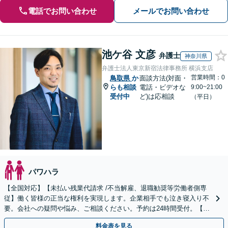
電話でお問い合わせ
メールでお問い合わせ
池ケ谷 文彦
弁護士
神奈川県
弁護士法人東京新宿法律事務所 横浜支店
営業時間：0
鳥取県
か
面談方法(対面・
らも相談
電話・ビデオな
9:00~21:00
受付中
ど)は応相談
（平日）
パワハラ
【全国対応】【未払い残業代請求 /不当解雇、退職勧奨等労働者側専
従】働く皆様の正当な権利を実現します。企業相手でも泣き寝入り不
要。会社への疑問や悩み、ご相談ください。予約は24時間受付。【初
回面談無料】【夜間・休日対応可】
料金表を見る