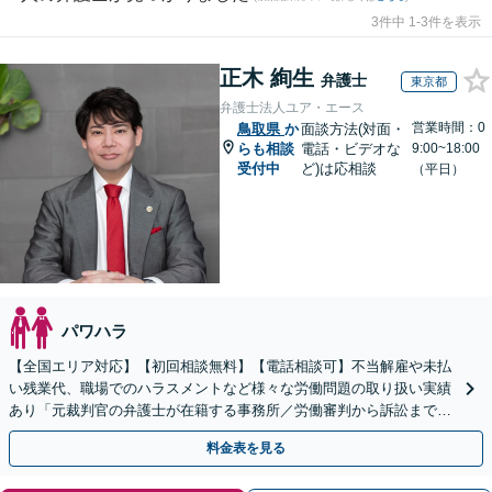
3件中 1-3件を表示
正木 絢生
弁護士
東京都
弁護士法人ユア・エース
営業時間：0
鳥取県
か
面談方法(対面・
らも相談
電話・ビデオな
9:00~18:00
受付中
ど)は応相談
（平日）
パワハラ
【全国エリア対応】【初回相談無料】【電話相談可】不当解雇や未払
い残業代、職場でのハラスメントなど様々な労働問題の取り扱い実績
あり「元裁判官の弁護士が在籍する事務所／労働審判から訴訟まで、
裁判官経験を活かした最適な戦略を立案」
料金表を見る