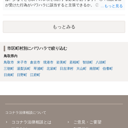
が受けた行為がパワハラに該当すると主張できるか。 ②：会社が、当
該パワハラ行為を認識していたにもかかわらず、適切な対策を怠った
と主張できるか。 ③：当該パワハラ行為のせいで相談者様が適応障害
を患ったと主張できるか。 ④：①②③の主張を裏付ける証拠がどの程
もっとみる
度充実しているか。 ⑤：未払残業代等、会社に対して他に請求できそ
うなものはあるか。 ①～③により、パワハラ行為をした本人/会社の両
方に対して損害賠償等を請求できるか否かが変わってきます。 ④によ
り、交渉のみで妥協べきか、訴訟も見据えて徹底的に責任追求できそ
市区町村別にパワハラで絞り込む
うかを検討することになります。 また、会社に対して他に請求できそ
鳥取県内
うなものがあれば（⑤）、パワハラの証拠が多少不足していたとして
も、併せて請求することによって、解決金の増額事由として扱うこと
鳥取市
米子市
倉吉市
境港市
岩美町
若桜町
智頭町
八頭町
を検討する余地があります。 具体的なご事情が分からないため、抽象
三朝町
湯梨浜町
琴浦町
北栄町
日吉津村
大山町
南部町
伯耆町
的な説明にとどまり申し訳ありません。 ただ、パワハラを原因とする
日南町
日野町
江府町
労働トラブルをご自身で対応することは、ご負担が大きいかと存じま
すので、弁護士への相談をお勧めいたします。
ココナラ法律相談について
ココナラ法律相談とは
ご意見・ご要望