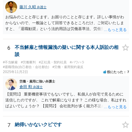
藤川 久昭
弁護士
お悩みのことと存じます。お困りのことと存じます。詳しい事情がわ
からないので、一般論として回答できるところだけ、ご対応いたしま
すと、「退職勧奨」という法的用語は労働基準法、労働契約法上は存
在しないのです。法的に違法な退職勧奨・強要といえるためには、退
職を求めただけではなく、本人が退職を明確に拒否しているにもかか
わらず、その後でも執拗に退職を強く求めることです。 職場のパワー
6
不当解雇と情報漏洩の疑いに関する本人訴訟の相
ハラスメントとは、同じ職場で働く者に対し、職務上の地位や人間関
談
係などの職場内の優位性を背景に、業務の適正な範囲を超えて、精神
#不当解雇
#労働審判
#正社員・契約社員
#パワハラ
的・身体的苦痛を与える又は職場環境を悪化させる行為をいいます。
#退職理由(自己都合・会社都合)
#労働・雇用契約違反
パワハラの事案は、証拠などをもとにしながら、直接具体的なお話を
2025年11月2日
役にたった
7
お伺いして、法的に正確に分析する必要があります。本件の言動が、
労働・雇用に強い弁護士
これらに該当するかどうか、証拠に基づいて、子細な分析と慎重な対
倉田 勲
弁護士
応が必要です。客観的証拠が不可欠です。 法的に正確に分析されたい
場合には、労務管理と労働法に精通し、上記に関連した法理等にも通
【質問1】 重要機密事項でもないですし、私個人が自宅で見るために
じた弁護士等に相談し、証拠をもとにしながら具体的な話をなさった
送信したのですが、 これで解雇になります？ この様な場合、私はすれ
上で、今後の対応を検討するべきです。良い解決になりますよう祈念
ばよいでしょうか？ 【質問2】 会社批判が多く能力不足のためという
しております。
理由も、とても抽象的ですが、 これで解雇になりますか？ パワハラ改
善を人事部幹部に相談しましたが。 能力不足といいながら、私は教
育も面談も指導も配置転換も全くありません。 →重要な機密事項でも
7
納得いかないクビです
ないものを個人でみるために自宅に送信しても解雇事由にはならない