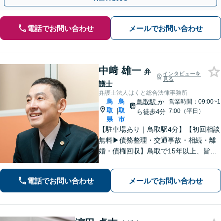
電話でお問い合わせ
メールでお問い合わせ
中﨑 雄一
弁
インタビューを
見る
護士
弁護士法人はくと総合法律事務所
鳥
鳥
鳥取駅
か
営業時間：09:00~1
取
取
|
7:00（平日）
ら徒歩4分
県
市
【駐車場あり｜鳥取駅4分】【初回相談
無料▶︎債務整理・交通事故・相続・離
婚・債権回収】鳥取で15年以上、皆さ
まの法律相談を承っております。コミ
ュニケーションを大切にし、お悩みに
電話でお問い合わせ
メールでお問い合わせ
真摯に寄り添います。どんな些細なこ
とでもまずはお気軽にご相談くださ
い。