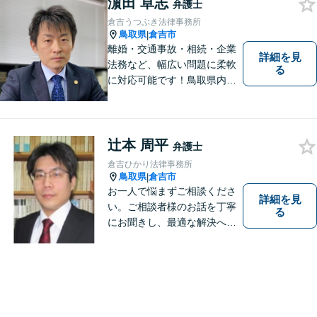
濵田 卓志
弁護士
倉吉うつぶき法律事務所
鳥取県
倉吉市
|
離婚・交通事故・相続・企業
詳細を見
法務など、幅広い問題に柔軟
る
に対応可能です！鳥取県内の
皆さまのお役に立てるよう尽
力いたします。「こんな相談
をしてもいいのか」と迷われ
ている方も、お気軽にご相談
辻本 周平
弁護士
ください！【駐車場有】
倉吉ひかり法律事務所
鳥取県
倉吉市
|
お一人で悩まずご相談くださ
詳細を見
い。ご相談者様のお話を丁寧
る
にお聞きし、最適な解決へと
導きます。