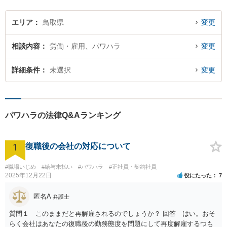
エリア
鳥取県
変更
相談内容
労働・雇用、パワハラ
変更
詳細条件
未選択
変更
パワハラの法律Q&Aランキング
1
復職後の会社の対応について
#職場いじめ
#給与未払い
#パワハラ
#正社員・契約社員
2025年12月22日
役にたった
7
匿名A
弁護士
質問１ このままだと再解雇されるのでしょうか？ 回答 はい。おそ
らく会社はあなたの復職後の勤務態度を問題にして再度解雇するつも