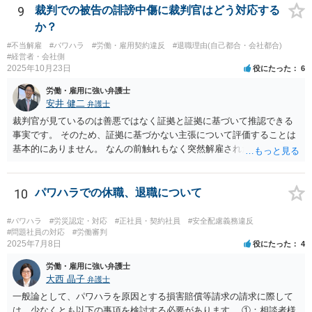
う。
9
裁判での被告の誹謗中傷に裁判官はどう対応する
か？
#不当解雇
#パワハラ
#労働・雇用契約違反
#退職理由(自己都合・会社都合)
#経営者・会社側
2025年10月23日
役にたった
6
労働・雇用に強い弁護士
安井 健二
弁護士
裁判官が見ているのは善悪ではなく証拠と証拠に基づいて推認できる
事実です。 そのため、証拠に基づかない主張について評価することは
基本的にありません。 なんの前触れもなく突然解雇されたことについ
ては、解雇手続きを尽くしていないと評価される可能性があります。
10
パワハラでの休職、退職について
#パワハラ
#労災認定・対応
#正社員・契約社員
#安全配慮義務違反
#問題社員の対応
#労働審判
2025年7月8日
役にたった
4
労働・雇用に強い弁護士
大西 晶子
弁護士
一般論として、パワハラを原因とする損害賠償等請求の請求に際して
は、少なくとも以下の事項を検討する必要があります。 ①：相談者様