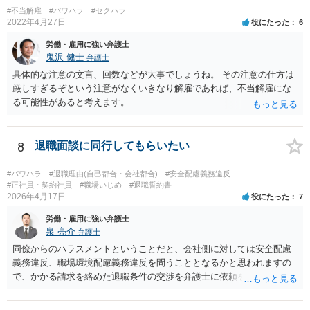
でしょう。 能力不足については客観的な立証が必要ですが、一般論と
#不当解雇
#パワハラ
#セクハラ
して難しい立証になりますので、これも解雇理由とするにはハードル
2022年4月27日
役にたった
6
が高いです。 【質問3】 交渉でも誠意ある対応がなく、 だらだらと回
労働・雇用に強い弁護士
答を引き延ばされて、 本訴訟に入っております。 しかし、本訴訟で
鬼沢 健士
弁護士
も、 「次回に追加回答します。まだ途中です。」 と反論を２度も引き
具体的な注意の文言、回数などが大事でしょうね。 その注意の仕方は
延ばされております。 だらだらと引き延ばすのは作戦でしょうか？ →
厳しすぎるぞという注意がなくいきなり解雇であれば、不当解雇にな
引き延ばしても会社側にメリットはありませんので、単純に準備不足
る可能性があると考えます。
などではないでしょうか。 【質問4】 和解交渉等で、ここから弁護士
に入っていただくことは可能でしょうか？ あまりにも、被告企業が、
ダラダラとしており、 かつ、反論も、証拠も根拠のない虚偽の作り話
8
退職面談に同行してもらいたい
だらけで、 裁判官がちゃんと判断できるのか不安になってきました。
→裁判係属中かつ見通しとして原告側に有利な判決が期待できそうで
あれば、裁判官にそのような心証を持ってもらったうえで和解勧試し
#パワハラ
#退職理由(自己都合・会社都合)
#安全配慮義務違反
#正社員・契約社員
#職場いじめ
#退職誓約書
てもらったほうが良いため、裁判の序盤で訴外の和解交渉をすること
2026年4月17日
役にたった
7
はあまりお勧めはしません。
労働・雇用に強い弁護士
泉 亮介
弁護士
同僚からのハラスメントということだと、会社側に対しては安全配慮
義務違反、職場環境配慮義務違反を問うこととなるかと思われますの
で、かかる請求を絡めた退職条件の交渉を弁護士に依頼をされた方が
良いかと思われます。 その場合、ご自身が会社側と話をする必要はな
くなり全て弁護士が窓口となるため精神的な負担も軽くなるでしょ