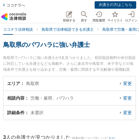
弁護士の方はこちら
ココナラへ
投稿する
探す
閲覧履歴
マイリスト
ログイン
ココナラ法律相談
鳥取県で法律相談できる弁護士
鳥取県で労働・雇用
鳥取県のパワハラに強い弁護士
鳥取県でパワハラに強い弁護士が3名見つかりました。初回面談無料や休日面談
に対応している弁護士なども掲載中。さらに倉吉市や鳥取市、米子市などの地
域条件で弁護士を絞り込めます。労働・雇用に関係する不当解雇や退職勧奨、
内定取消等の細かな分野での絞り込み検索もでき便利です。特に弁護士法人は
くと総合法律事務所の中﨑 雄一弁護士や倉吉うつぶき法律事務所の濵田 卓志弁
エリア
鳥取県
変更
護士、倉吉ひかり法律事務所の辻本 周平弁護士のプロフィール情報や弁護士費
用、強みなどが注目されています。『鳥取県で土日や夜間に発生したパワハラ
相談内容
労働・雇用、パワハラ
変更
のトラブルを今すぐに弁護士に相談したい』『パワハラのトラブル解決の実績
豊富な近くの弁護士を検索したい』『初回相談無料でパワハラを法律相談でき
る鳥取県内の弁護士に相談予約したい』などでお困りの相談者さんにおすすめ
詳細条件
未選択
変更
です。
3
人の弁護士が見つかりました
(検索結果について詳しくは
こちら
)