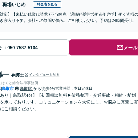
職場いじめ
料金表を見る
対応】【未払い残業代請求 /不当解雇、退職勧奨等労働者側専従】働く皆様
き寝入り不要。会社への疑問や悩み、ご相談ください。予約は24時間受付。
せ
メール
雄一
弁護士
インタビューを見る
人はくと総合法律事務所
県
鳥取市
鳥取駅
から徒歩4分
営業時間：本日定休日
|
あり｜鳥取駅4分】【初回相談無料▶︎債務整理・交通事故・相続・離婚
を承っております。コミュニケーションを大切にし、お悩みに真摯に寄
にご相談ください。