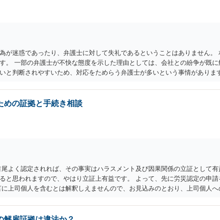
為が迷惑であったり、弁護士に対して失礼であるということはありません。 
す。 一部の弁護士が不快な態度を示した理由としては、会社との紛争が既に
いと判断されやすいため、対応をためらう弁護士が多いという事情がありま
。 また、複数の弁護士に相談すること自体も全く失礼ではありません。相性
に可能か」と「お気持ちの整理」との間で悩まれている状況と拝察します。結
れる弁護士を選ばれることが大切だと思います。 少しでもご参考になれば幸
ための証拠と手続き相談
首尾よく認定されれば、その事実はハラスメント及び因果関係の立証として有
ると思われますので、やはり立証上有益です。 よって、先に労災認定の申請
言に上司個人を含むとは解釈しえませんので、お見込みのとおり、上司個人へ
の解雇証拠は違法か？