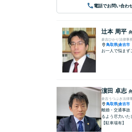
電話でお問い合わ
辻本 周平
倉吉ひかり法律事
鳥取県
倉吉市
|
お一人で悩まず
濵田 卓志
倉吉うつぶき法律
鳥取県
倉吉市
|
離婚・交通事故
るよう尽力いた
【駐車場有】