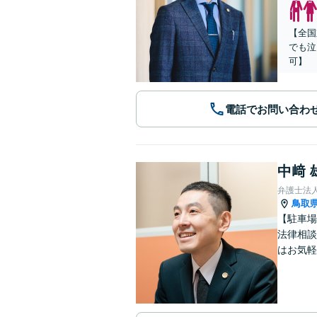
【全国
でも泣
可】
電話でお問い合わ
中﨑 
弁護士法
鳥取
【駐車場
法律相談
はお気軽