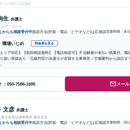
果について詳しくは
こちら
)
絢生
弁護士
人ユア・エース
県
からも相談受付中
面談方法(対面・電話・ビデオなど)は応相談
営業時間：本
職場いじめ
料金表を見る
エリア対応】【初回相談無料】【電話相談可】不当解雇や未払い残業代、職
り扱い実績あり「元裁判官の弁護士が在籍する事務所／労働審判から訴訟ま
」
せ
メール
 文彦
弁護士
人東京新宿法律事務所 横浜支店
県
からも相談受付中
面談方法(対面・電話・ビデオなど)は応相談
営業時間：09:0