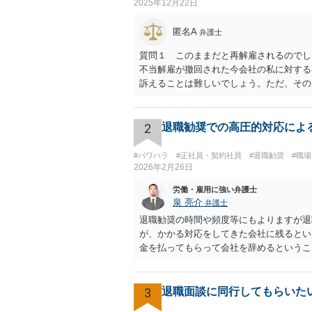
2025年12月22日
匿名A
弁護士
質問１ このままだと再解雇されるのでし
不当解雇が撤回された今会社の私に対する
訴えることは難しいでしょう。ただ、その
害賠償請求訴訟）。ただし、賠償額は極め
おくことをお勧めします。 質問３、退職
退職」してほしいと考えて嫌がらせをして
2
退職勧奨での高圧的対応によ
るでしょう。また、自分から金銭解決を持
会社から金銭解決（退職勧奨による自主退
#パワハラ
#正社員・契約社員
#退職勧奨
#職
立場が弱くなり、相手から持ち掛けさせれ
2026年2月26日
る労働組合）に加入して団体交渉すること
労働・雇用に強い弁護士
すが今からでも遅くありません。労働組合
泉 亮介
弁護士
退職勧奨の時間や頻度等にもよりますが退
が、かかる対応をしてきた会社に残るとい
金を払ってもらって会社を辞めるというこ
応していくことは難しいと思われますので
3
退職面談に同行してもらいた