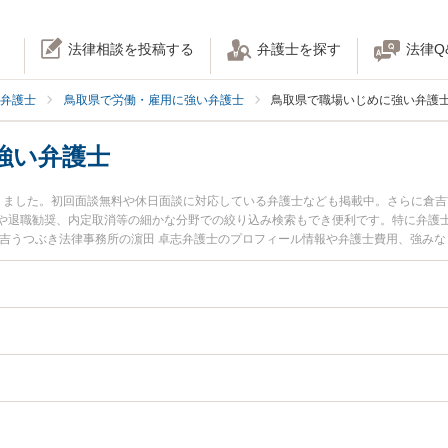
法律相談を投稿する
弁護士を探す
法律Q
弁護士
鳥取県で労働・雇用に強い弁護士
鳥取県で職場いじめに強い弁護
強い弁護士
りました。初回面談無料や休日面談に対応している弁護士なども掲載中。さらに倉
や退職勧奨、内定取消等の細かな分野での絞り込み検索もでき便利です。特に弁護士
倉吉うつぶき法律事務所の濵田 卓志弁護士のプロフィール情報や弁護士費用、強み
護士に相談したい』『職場いじめのトラブル解決の実績豊富な近くの弁護士を検索
どでお困りの相談者さんにおすすめです。