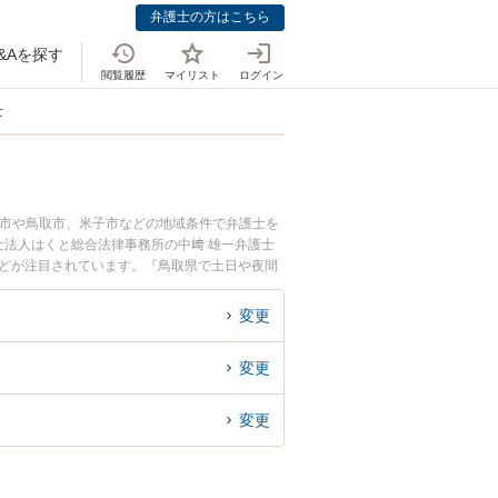
弁護士の方はこちら
&Aを探す
閲覧履歴
マイリスト
ログイン
士
吉市や鳥取市、米子市などの地域条件で弁護士を
法人はくと総合法律事務所の中﨑 雄一弁護士
などが注目されています。『鳥取県で土日や夜間
したい』『初回相談無料で職場いじめを法律相談
変更
変更
変更