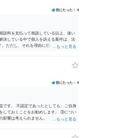
役にたった
4
相談料を支払って相談している以上、迷い
解決している中で個人を訴える案件は、法
す。ただし、それを理由に怒鳴ったり感情
や考え方を見極めるために意見を聞くこと
果の見通しや実益を踏まえつつ、納得でき
いです。
役にたった
4
益です。 不認定であったとしても、ご自身
をしておくことをお勧めします。 ③につい
の影響は考えられません。