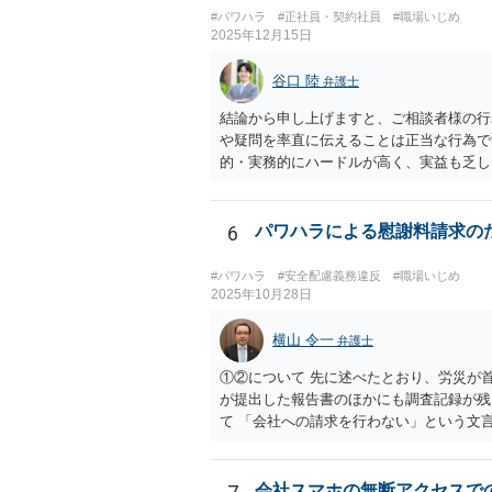
#パワハラ
#正社員・契約社員
#職場いじめ
2025年12月15日
谷口 陸
弁護士
結論から申し上げますと、ご相談者様の行
や疑問を率直に伝えることは正当な行為で
的・実務的にハードルが高く、実益も乏し
的に対応することは、適切とは言えません
は、ごく自然なことです。 本件は「法的
る判断ができるよう、冷静に話を聞いてく
6
パワハラによる慰謝料請求の
#パワハラ
#安全配慮義務違反
#職場いじめ
2025年10月28日
横山 令一
弁護士
①②について 先に述べたとおり、労災が
が提出した報告書のほかにも調査記録が残
て 「会社への請求を行わない」という文
会社スマホの無断アクセスで