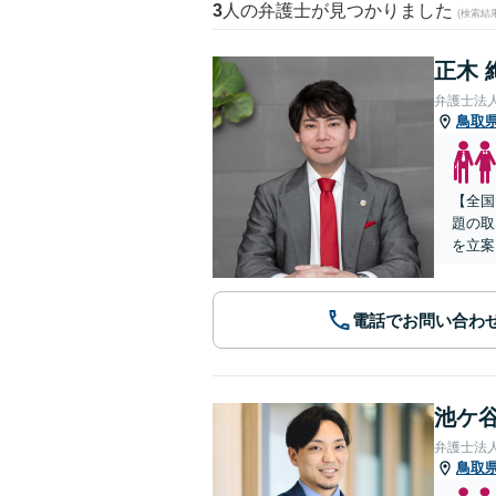
3
人の弁護士が見つかりました
(検索結
正木 
弁護士法
鳥取
【全国
題の取
を立案
電話でお問い合わ
池ケ谷
弁護士法
鳥取