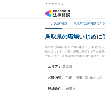
ココナラへ
ココナラ法律相談
鳥取県で法律相談できる
鳥取県の職場いじめに
鳥取県で職場いじめに強い弁護士が3名見つか
絞り込めます。労働・雇用に関係する不当解雇
や倉吉ひかり法律事務所の辻本 周平弁護士、
に発生した職場いじめのトラブルを今すぐに弁
できる鳥取県内の弁護士に相談予約したい』な
エリア
鳥取県
相談内容
労働・雇用、職場いじめ
詳細条件
未選択