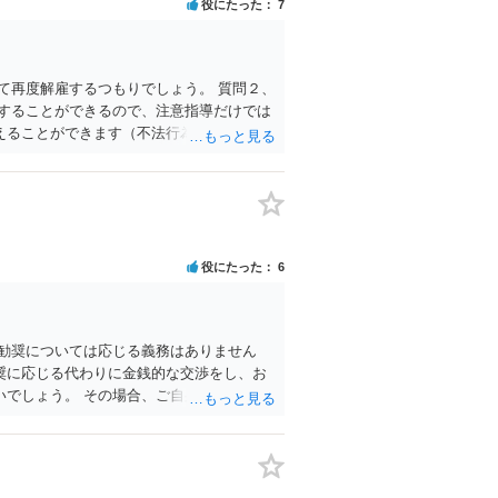
役にたった
7
て再度解雇するつもりでしょう。 質問２、
することができるので、注意指導だけでは
えることができます（不法行為に基づく損
集などについてその先生に早めに相談して
いでしょう。一般に、会社はあなたに「自主
あるいは極めて低額な解決金での退職とな
絶対に辞めない！」という態度を見せて、
ーですが、自分から持ち掛ければこちらの
労働組合（ユニオンとか合同労組と呼ばれ
役にたった
6
に団体交渉を申し入れて交渉できた）。で
良いと思います。
勧奨については応じる義務はありません
奨に応じる代わりに金銭的な交渉をし、お
でしょう。 その場合、ご自身で会社と対