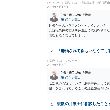
#パワハラ
#職場いじめ
#退職誓約書
#退職理由
2026年4月17日
労働・雇用に強い弁護士
泉 亮介
弁護士
同僚からのハラスメントということだと、
た退職条件の交渉を弁護士に依頼をされた
負担も軽くなるでしょう。
4
「離婚されて孫もいなくて可
#職場いじめ
#パワハラ
2026年4月7日
労働・雇用に強い弁護士
泉 亮介
弁護士
ご記載の内容について、刑事事件として責
陰口を言われていることの証拠(録音等)
5
複数の弁護士に相談したこと