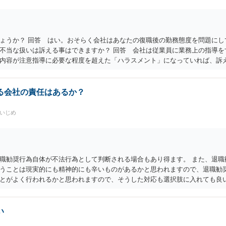
ょうか？ 回答 はい。おそらく会社はあなたの復職後の勤務態度を問題にし
不当な扱いは訴える事はできますか？ 回答 会社は従業員に業務上の指導を
内容が注意指導に必要な程度を超えた「ハラスメント」になっていれば、訴
て低額でしょう。以前の解雇の際弁護士に依頼しているのであれば、証拠収
を合意とする金銭解決を再度持ちかける事は有効ですが？ 回答 有効ではな
います。ですので、「会社があなたにお金を払う」のは抵抗するでしょう。
る会社の責任はあるか？
ちかけるのは弱みを見せることなので作戦的にもお勧めしません。「自分は
職）を持ち掛けさせるのがベストです。あらゆる交渉ごとに共通するセオリ
場いじめ
ばこちらの立場が強くなるのです。 補足 私のお勧めは、個人で加入できる
です。本当は復職時に加入しておくべきでした（そうすれば注意指導のたび
に入って団体交渉し、その中で場合によっては金銭解決を目指すというのが
職勧奨行為自体が不法行為として判断される場合もあり得ます。 また、退職
うことは現実的にも精神的にも辛いものがあるかと思われますので、退職勧
とがよく行われるかと思われますので、そうした対応も選択肢に入れても良い
弁護士への依頼を前提とすることとなるかと思われます。
い