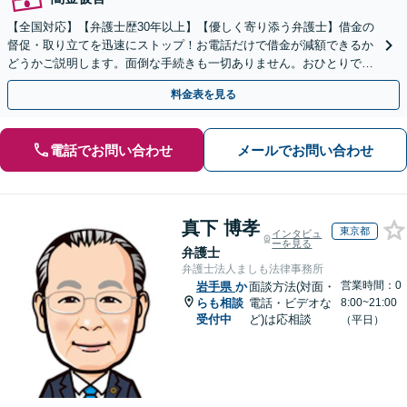
【全国対応】【弁護士歴30年以上】【優しく寄り添う弁護士】借金の
督促・取り立てを迅速にストップ！お電話だけで借金が減額できるか
どうかご説明します。面倒な手続きも一切ありません。おひとりで悩
まず、お気軽にご相談ください。【電話相談可】
料金表を見る
電話でお問い合わせ
メールでお問い合わせ
真下 博孝
東京都
インタビュ
ーを見る
弁護士
弁護士法人ましも法律事務所
営業時間：0
岩手県
か
面談方法(対面・
らも相談
電話・ビデオな
8:00~21:00
受付中
ど)は応相談
（平日）