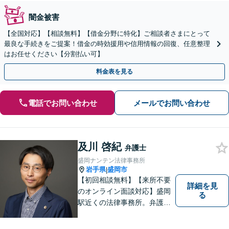
闇金被害
【全国対応】【相談無料】【借金分野に特化】ご相談者さまにとって
最良な手続きをご提案！借金の時効援用や信用情報の回復、任意整理
はお任せください【分割払い可】
料金表を見る
電話でお問い合わせ
メールでお問い合わせ
及川 啓紀
弁護士
盛岡ナンテン法律事務所
岩手県
盛岡市
|
【初回相談無料】【来所不要
詳細を見
のオンライン面談対応】盛岡
る
駅近くの法律事務所。弁護士
歴10年以上、離婚問題・相
続・労働・刑事事件等幅広く