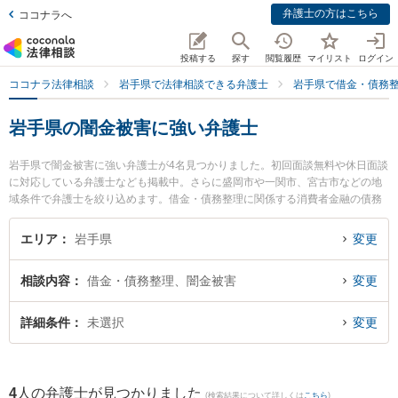
弁護士の方はこちら
ココナラへ
投稿する
探す
閲覧履歴
マイリスト
ログイン
ココナラ法律相談
岩手県で法律相談できる弁護士
岩手県で借金・債務
岩手県の闇金被害に強い弁護士
岩手県で闇金被害に強い弁護士が4名見つかりました。初回面談無料や休日面談
に対応している弁護士なども掲載中。さらに盛岡市や一関市、宮古市などの地
域条件で弁護士を絞り込めます。借金・債務整理に関係する消費者金融の債務
整理やクレジット会社の債務整理、リボ払いの債務整理等の細かな分野での絞
り込み検索もでき便利です。特に弁護士法人稲葉セントラル法律事務所 盛岡オ
エリア
岩手県
変更
フィスの田中 宏宜弁護士や盛岡ナンテン法律事務所の及川 啓紀弁護士、盛岡南
法律事務所の高橋 海渡弁護士のプロフィール情報や弁護士費用、強みなどが注
相談内容
借金・債務整理、闇金被害
変更
目されています。『岩手県で土日や夜間に発生した闇金被害のトラブルを今す
ぐに弁護士に相談したい』『闇金被害のトラブル解決の実績豊富な近くの弁護
士を検索したい』『初回相談無料で闇金被害を法律相談できる岩手県内の弁護
詳細条件
未選択
変更
士に相談予約したい』などでお困りの相談者さんにおすすめです。
4
人の弁護士が見つかりました
(検索結果について詳しくは
こちら
)