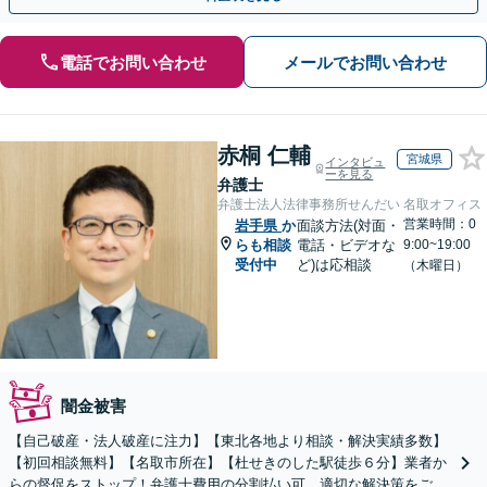
電話でお問い合わせ
メールでお問い合わせ
赤桐 仁輔
宮城県
インタビュ
ーを見る
弁護士
弁護士法人法律事務所せんだい 名取オフィス
営業時間：0
岩手県
か
面談方法(対面・
らも相談
電話・ビデオな
9:00~19:00
受付中
ど)は応相談
（木曜日）
闇金被害
【自己破産・法人破産に注力】【東北各地より相談・解決実績多数】
【初回相談無料】【名取市所在】【杜せきのした駅徒歩６分】業者か
らの督促をストップ！弁護士費用の分割払い可。適切な解決策をご提