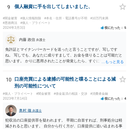
の過酷な状況へと追い込まれていきます。 警察や、金融機関、メルカ
9
個人融資に手を出してしまいました、
リと至急相談して対応されてください。
#闇金被害
#個人情報削除
#本名・住所・電話番号が不明
#10万円未満
#悪徳商法
#個人・プライベート
2024年3月3日
役にたった
5
内藤 政信
弁護士
免許証とマイナンバーカードを送ったと言うことですが、写しです
ね。 写しでも、あなたに成りすまして、お金を借りることは可能だと
思います。 かりに悪用されたことが発覚したら、すぐに警察に相談し
て下さい。
10
口座売買による逮捕の可能性と喋ることによる減
刑の可能性について
#個人・プライベート
#闇金被害
#借金返済の相談・交渉
#消費者金融
2023年7月14日
役にたった
4
奥村 徹
弁護士
犯収法の口座提供罪を疑われます。 早期に自首すれば、刑事処分は軽
減されると思います。 自分から行く方が、口座提供に追い込まれる事