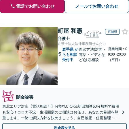
電話でお問い合わせ
メールでお問い合わせ
町屋 和憲
宮城県
インタビュ
ーを見る
弁護士
弁護士法人法律事務所せんだい
営業時間：0
岩手県
か
面談方法(対面・
らも相談
電話・ビデオな
9:00~20:00
受付中
ど)は応相談
（平日）
闇金被害
東北エリア対応【電話相談可】分割払いOK&初回相談60分無料で費用
も安心！コロナ不況・生活困窮のご相談はお任せ。あなたの希望を尊
重します。一緒に解決方針を決めましょう。自己破産・任意整理・個
人再生・時効の援用など実績多数【完全個室】
料金表を見る