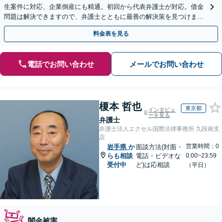
生案件に対応、企業倒産にも精通。初回から代表弁護士が対応。借金
問題は解決できますので、弁護士とともに最善の解決策を見つけまし
ょう【初回相談無料】【法テラス利用可】
料金表を見る
電話でお問い合わせ
メールでお問い合わせ
榎本 哲也
東京都
インタビュ
ーを見る
弁護士
弁護士法人エクセル国際法律事務所 九段南支
店
営業時間：0
岩手県
か
面談方法(対面・
らも相談
電話・ビデオな
0:00~23:59
受付中
ど)は応相談
（平日）
闇金被害