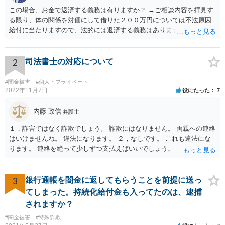
この場合、お金で返済する義務は有りますか？ →ご相談内容を拝見す
る限り、体の関係を対価にして借りた２００万円については不法原因
給付に当たりますので、法的には返済する義務はありません。家族に
連絡するなど脅しをしてくるようでしたら、警察でご相談されること
をお勧めします。
2
司法書士の対応について
#闇金被害
#個人・プライベート
2022年11月7日
役にたった
7
内藤 政信
弁護士
１，詐害ではなく詐欺でしょう。 詐欺にはなりません。 両親への連絡
はいけませんね。 違法になります。 ２，なしです。 これも違法にな
ります。 連絡を絶って少しずつ支払えばいいでしょう。
3
銀行通帳を闇金に返してもらうことを前提に送っ
てしまった。持続化給付金も入ってたのは、逮捕
されますか？
#闇金被害
#特殊詐欺