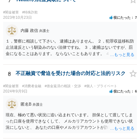
7
とができます。あなたが心身に変調をきたしては、元も子もありませ
んので。 いずれにしても、何かあったら速やか相談可能なお住まい
#闇金被害
#特殊詐欺
の地域の弁護士に直接相談してみて下さい（弁護士会や法テラス等で
2023年10月23日
役にたった
7
も相談を実施しているかと思います）。
内藤 政信
弁護士
１，警察に相談して下さい。 逮捕はありません。 ２，犯罪収益移転防
止法違反という馴染みのない法律ですね。 ３，逮捕はないですが、罰
金になることはあります。 ならないこともあります。 ４，警察に自主
申告が最善です。
8
不正融資で脅迫を受けた場合の対応と法的リスク
#闇金被害
#消費者金融
#借金返済の相談・交渉
#個人・プライベート
2024年9月9日
役にたった
6
匿名B
弁護士
現在、極めて悪い状況に追い込まれています。 担保として渡してしま
った口座を使用できなくして、 メルカリアカウントも使用できない状
況にしないと、 あなたの口座やメルカリアカウントが詐欺や闇金の取
引に利用される可能性があります。 そうなると、あなたは口座提供の
容疑で警察の調べを受けたり、第三者から損害賠償請求をされるなど