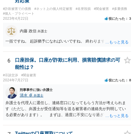
対応策
#詐欺被害での債務
#ネット上の個人特定被害
#名誉毀損
#闇金被害
#多重債務
#個人・プライベート
2023年4月22日
役にたった
3
内藤 政信
弁護士
一括ですね。 起訴猶予になればいいですね。 終わります。
6
口座担保。口座が詐欺に利用、損害賠償請求の可
能性は？
#示談交渉
#闇金被害
2024年7月27日
役にたった
8
刑事事件に強い弁護士
清水 卓
弁護士
弁護士を代理人に選任し、連絡窓口になってもらう方法が考えられま
す（ただし、弁護士が受任通知等を送る被害者の連絡先が判明してい
る必要があります）。 まずは、過度に不安になり過ぎず、少し落ち
着つきましょう。解決の方法として、損害賠償責任の有無を争う、減
額を求めていく、分割等の支払方法を求めて行く等の方法もあります
し、時間的にも、今すぐではなく、時間•期間をかけて対応して行くこ
Twitterの口座買取について