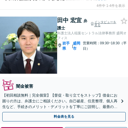
4件中 1-4件を表示
田中 宏宜
弁
インタビューを
見る
護士
弁護士法人稲葉セントラル法律事務所 盛岡オ
フィス
岩手
盛岡
営業時間：09:30~18:30（平
|
県
市
日）
闇金被害
【初回相談無料｜完全個室】【督促・取り立てをストップ】借金にお
困りの方は、弁護士にご相談ください。自己破産、任意整理、個人再
生など、手続きのメリット・デメリットを丁寧にご説明し、最善の解
決策をご提案します。【WEB面談可】
料金表を見る