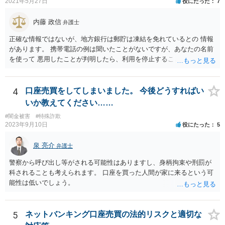
2021年5月27日
役にたった
7
内藤 政信
弁護士
正確な情報ではないが、地方銀行は郵貯は凍結を免れているとの 情報
があります。 携帯電話の例は聞いたことがないですが、あなたの名前
を使って 悪用したことが判明したら、利用を停止することもあるでし
ょう。 その場合、他の会社の携帯ならば、大丈夫と思います。
4
口座売買をしてしまいました。 今後どうすればい
いか教えてください……
#闇金被害
#特殊詐欺
2023年9月10日
役にたった
5
泉 亮介
弁護士
警察から呼び出し等がされる可能性はありますし、身柄拘束や刑罰が
科されることも考えられます。 口座を買った人間が家に来るという可
能性は低いでしょう。
5
ネットバンキング口座売買の法的リスクと適切な