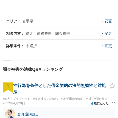
ざいましたら、お気軽にご相
談ください。
エリア
岩手県
変更
相談内容
借金・債務整理、闇金被害
変更
詳細条件
未選択
変更
闇金被害の法律Q&Aランキング
1
性行為を条件とした借金契約の法的無効性と対処
法
#個人・プライベート
#詐欺被害での債務
#借金返済の相談・交渉
#闇金被害
2022年4月20日
役にたった
18
倉田 勲
弁護士