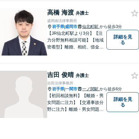
対応が可能です。可能な限り
専門用語は避け、依頼者様が
高橋 海渡
弁護士
理解しやすい対応を心がけて
盛岡南法律事務所
います。【土日祝・時間外対
岩手県
盛岡市
仙北町駅
から徒歩3分
|
応可】
【JR仙北町駅より3分】【注
詳細を見
力分野無料相談可能】【地域
る
密着型】離婚、相続、借金、
交通事故、刑事事件など。ご
依頼者さまのお悩み解決の手
助けをすることが使命だと思
吉田 俊晴
っています。どんなささいな
弁護士
ことでも構いません。お気軽
吉田法律事務所
にご相談ください。
岩手県
一関市
一ノ関駅
から徒歩6分
|
【初回相談無料】【離婚・男
詳細を見
女問題に注力】【交通事故分
る
野に注力】離婚・男女問題、
交通事故、遺産相続を中心と
して、一般民事、刑事事件に
ついて幅広く取り扱いしてお
ります。何かお困りごとがご