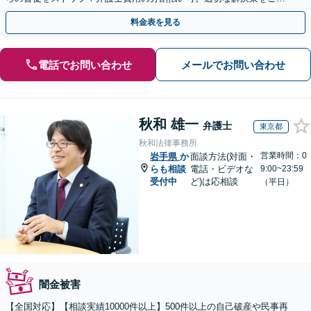
案します【土曜相談可】【駐車場完備】【完全個室】
料金表を見る
電話でお問い合わせ
メールでお問い合わせ
秋和 雄一
弁護士
東京都
秋和法律事務所
営業時間：0
岩手県
か
面談方法(対面・
らも相談
電話・ビデオな
9:00~23:59
受付中
ど)は応相談
（平日）
闇金被害
【全国対応】【相談実績10000件以上】500件以上の自己破産や民事再