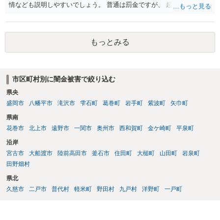
情なども説明しやすいでしょう。 普通は罰金ですが、 起訴猶予も多い
ので有効だと思います。
もっとみる
市区町村別に闇金被害で絞り込む
県央
盛岡市
八幡平市
滝沢市
雫石町
葛巻町
岩手町
紫波町
矢巾町
県南
花巻市
北上市
遠野市
一関市
奥州市
西和賀町
金ケ崎町
平泉町
沿岸
宮古市
大船渡市
陸前高田市
釜石市
住田町
大槌町
山田町
岩泉町
田野畑村
県北
久慈市
二戸市
普代村
軽米町
野田村
九戸村
洋野町
一戸町