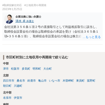
か。
#取締役解任対応
#土地収用や再開発
2023年1月25日
企業法務に強い弁護士
清水 卓
弁護士
会社法第３５６条１項２号の直接取引として利益相反取引に該当し、
取締役会設置会社の場合は取締役会の承認を受け（会社法３６５条１
項•３５６条１項）、取締役会非設置会社の場合は株主総会の承認を受
ける必要があります（会社法第３５６条１項）。 【参考】 （競業及び
利益相反取引の制限） 第三百五十六条 取締役は、次に掲げる場合に
は、株主総会において、当該取引につき重要な事実を開示し、その承
認を受けなければならない。 一 取締役が自己又は第三者のために株
市区町村別に土地収用や再開発で絞り込む
式会社の事業の部類に属する取引をしようとするとき。 二 取締役が
中部
自己又は第三者のために株式会社と取引をしようとするとき。 三 株
津市
松阪市
多気町
明和町
大台町
式会社が取締役の債務を保証することその他取締役以外の者との間に
おいて株式会社と当該取締役との利益が相反する取引をしようとする
北部
とき。 （競業及び取締役会設置会社との取引等の制限） 第三百六十五
四日市市
桑名市
鈴鹿市
亀山市
いなべ市
木曽岬町
東員町
菰野町
条 取締役会設置会社における第三百五十六条の規定の適用について
朝日町
川越町
は、同条第一項中「株主総会」とあるのは、「取締役会」とする。
２ 取締役会設置会社においては、第三百五十六条第一項各号の取引
北中部
をした取締役は、当該取引後、遅滞なく、当該取引についての重要な
名張市
伊賀市
事実を取締役会に報告しなければならない。
南部