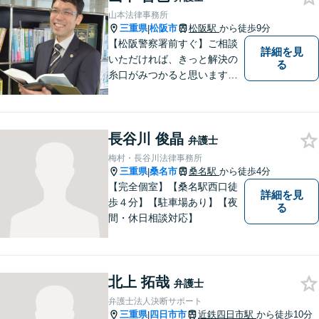
る手助けをさせていただけれ
山本法律事務所
ばと思いますので、お気軽に
三重県
松阪市
松阪駅
から徒歩9分
|
ご相談ください。
【松阪警察署前すぐ】ご相談
詳細を見
いただければ、きっと解決の
る
糸口がみつかると思います。
法律の専門家としての豊富な
知識と経験で、誠実にご対応
いたします。
長谷川 俊晶
弁護士
梅村・長谷川法律事務所
三重県
桑名市
桑名駅
から徒歩4分
|
【完全個室】【桑名駅西口徒
詳細を見
歩４分】【駐車場あり】【夜
る
間・休日相談対応】
北上 拓哉
弁護士
弁護士法人決断サポート
三重県
四日市市
近鉄四日市駅
から徒歩10分
|