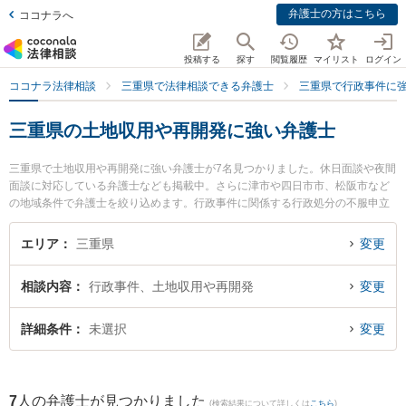
弁護士の方はこちら
ココナラへ
投稿する
探す
閲覧履歴
マイリスト
ログイン
ココナラ法律相談
三重県で法律相談できる弁護士
三重県で行政事件に
三重県の土地収用や再開発に強い弁護士
三重県で土地収用や再開発に強い弁護士が7名見つかりました。休日面談や夜間
面談に対応している弁護士なども掲載中。さらに津市や四日市市、松阪市など
の地域条件で弁護士を絞り込めます。行政事件に関係する行政処分の不服申立
てや住民訴訟、抗告訴訟（処分取り消し等）等の細かな分野での絞り込み検索
もでき便利です。特に本庄法律事務所の本庄 美和子弁護士や杉岡法律事務所の
エリア
三重県
変更
杉岡 弘章弁護士、四日市SG法律事務所の伊藤 朋紀弁護士のプロフィール情報
や弁護士費用、強みなどが注目されています。『三重県で土日や夜間に発生し
相談内容
行政事件、土地収用や再開発
変更
た土地収用や再開発のトラブルを今すぐに弁護士に相談したい』『土地収用や
再開発のトラブル解決の実績豊富な近くの弁護士を検索したい』『初回相談無
料で土地収用や再開発を法律相談できる三重県内の弁護士に相談予約したい』
詳細条件
未選択
変更
などでお困りの相談者さんにおすすめです。
7
人の弁護士が見つかりました
(検索結果について詳しくは
こちら
)