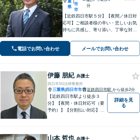
重
|
市
分
県
市
【近鉄四日市駅５分】【夜間／休日対
応可】ご相談者様の辛い・悲しいお気
持ちに共感し、寄り添い、丁寧な対応
を心がけます。離婚／不動産／借金／
相続／刑事事件など、幅広く対応【地
電話でお問い合わせ
メールでお問い合わせ
域に根ざした弁護士】お気軽にお問い
合わせください。
伊藤 朋紀
弁護士
四日市SG法律事務所
三重県
四日市市
近鉄四日市駅
から徒歩2分
|
【近鉄四日市駅より徒歩３
詳細を見
分】【夜間・休日対応可（要
る
予約）】【分割払い対応】
【弁護士歴１０年以上】 法律
相談を大切にしています。ま
ずはできる限り丁寧にお聞き
山本 哲也
して、一緒に解決方法を考え
弁護士