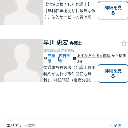
【地域に根ざした弁護士】
詳細を見
【無料駐車場あり】敷居は低
る
く、法的サービスの質は高く
をモットーに、ご相談者の立
場に立って、問題の解決を目
指します。交通事故／借金問
早川 忠宏
題／離婚問題／相続問題／企
弁護士
業法務など、幅広く対応可
北勢綜合法律事務所
能。【明確な料金体系】どう
あすなろう四日市駅
から徒歩
三重
四日市
|
ぞご連絡ください。
県
市
3分
交通事故被害者（弁護士費用
詳細を見
特約があれば事件受任も無
る
料）/ 相続問題（遺産分割、遺
言等）。是非一度ご相談くだ
さい。
エリア
三重県
変更