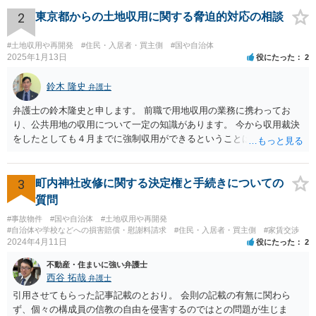
2
東京都からの土地収用に関する脅迫的対応の相談
#土地収用や再開発
#住民・入居者・買主側
#国や自治体
2025年1月13日
役にたった
2
鈴木 隆史
弁護士
弁護士の鈴木隆史と申します。 前職で用地収用の業務に携わってお
り、公共用地の収用について一定の知識があります。 今から収用裁決
をしたとしても４月までに強制収用ができるということは考え難く、
交渉は可能ではないかと思います。 詳細のご相談についてはココナラ
法律相談のポータルサイトからお電話やメールをいただければと思い
ます。
3
町内神社改修に関する決定権と手続きについての
質問
#事故物件
#国や自治体
#土地収用や再開発
#自治体や学校などへの損害賠償・慰謝料請求
#住民・入居者・買主側
#家賃交渉
2024年4月11日
役にたった
2
不動産・住まいに強い弁護士
西谷 拓哉
弁護士
引用させてもらった記事記載のとおり。 会則の記載の有無に関わら
ず、個々の構成員の信教の自由を侵害するのではとの問題が生じま