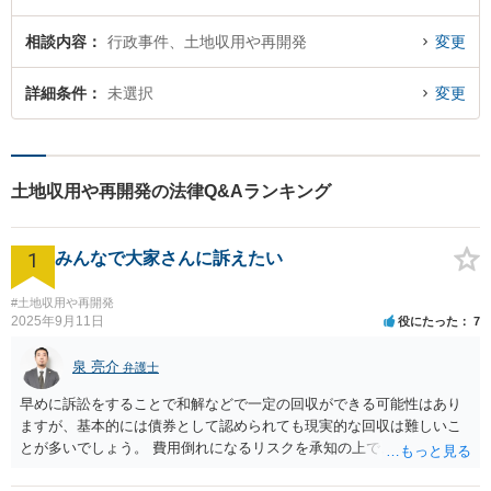
相談内容
行政事件、土地収用や再開発
変更
詳細条件
未選択
変更
土地収用や再開発の法律Q&Aランキング
1
みんなで大家さんに訴えたい
#土地収用や再開発
2025年9月11日
役にたった
7
泉 亮介
弁護士
早めに訴訟をすることで和解などで一定の回収ができる可能性はあり
ますが、基本的には債券として認められても現実的な回収は難しいこ
とが多いでしょう。 費用倒れになるリスクを承知の上で、やるだけや
ってみるかどうかという側面が強いかと思われます。