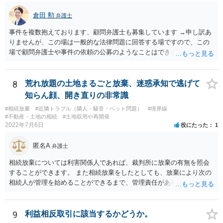
倉田 勲
弁護士
事件を複数抱えております、顧問弁護士も募集しています →申し訳あ
りませんが、この場は一般的な法律問題に回答する場ですので、この
場で顧問弁護士や事件の依頼の公募のようなことはできません。 顧問
弁護士や事件処理の依頼をしたいということでしたら、ココナラ法律
相談の弁護士検索で検索の上、個別にお問い合わせください。
8
荒れ放題の土地まるごと放棄、迷惑承知で逃げて
知らん顔、開き直りの非常識
#相続放棄
#近隣トラブル（隣人・騒音・ペット問題）
#境界線
#不動産・土地の相続
#土地収用や再開発
2022年7月6日
役にたった
1
匿名A
弁護士
相続放棄については利害関係人であれば、裁判所に放棄の有無を照会
することができます。 また相続放棄をしたとしても、放棄により次の
相続人が管理を始めることができるまで、管理責任があります。 相続
人がいなければ利害関係人は相続財産管理人を選任するよう家庭裁判
所に申し立てることができます（ただし、相当程度の予納金がかかり
ます）。 相続放棄の有無の照会、相続人調査、相続財産管理人の選任
9
利益相反取引に該当するかどうか。
など採りうる手段について弁護士にご相談されてはいかがでしょう