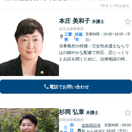
7件中 1-7件を表示
本庄 美和子
弁護士
本庄法律事務所
三重
松阪
営業時間：10:00~18:00（平
|
県
市
日）
当事務所の特徴：①女性弁護士ならで
はの細やかな配慮で対応、②じっくり
とお話を聞くために、法律相談の時間
は1時間枠の設定（ただし，初回30分間
分は無料）
電話でお問い合わせ
杉岡 弘章
弁護士
杉岡法律事務所
四
近鉄四日市
営業時間：09:00
三
日
~18:00（平日）
駅
から徒歩5