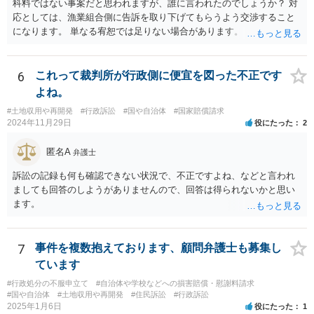
科料ではない事案だと思われますが、誰に言われたのでしょうか？ 対
応としては、漁業組合側に告訴を取り下げてもらうよう交渉すること
になります。 単なる宥恕では足りない場合があります。
6
これって裁判所が行政側に便宜を図った不正です
よね。
#土地収用や再開発
#行政訴訟
#国や自治体
#国家賠償請求
2024年11月29日
役にたった
2
匿名A
弁護士
訴訟の記録も何も確認できない状況で、不正ですよね、などと言われ
ましても回答のしようがありませんので、回答は得られないかと思い
ます。
7
事件を複数抱えております、顧問弁護士も募集し
ています
#行政処分の不服申立て
#自治体や学校などへの損害賠償・慰謝料請求
#国や自治体
#土地収用や再開発
#住民訴訟
#行政訴訟
2025年1月6日
役にたった
1