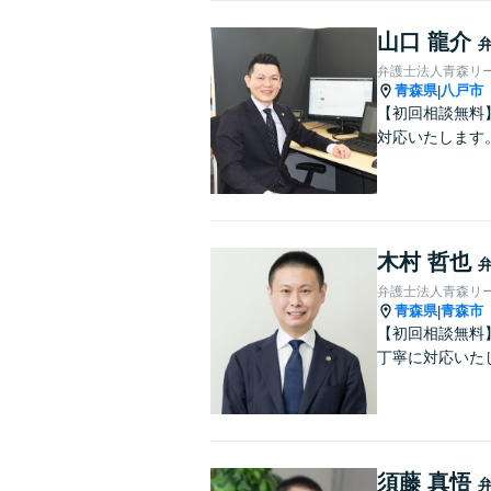
山口 龍介
弁護士法人青森リ
青森県
八戸市
|
【初回相談無料
対応いたします
木村 哲也
弁護士法人青森リー
青森県
青森市
|
【初回相談無料
丁寧に対応いた
須藤 真悟