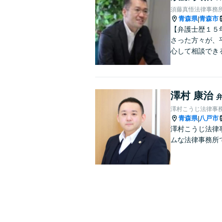
須藤真悟法律事務
青森県
青森市
|
【弁護士歴１５
さった方々が、
心して相談でき
澤村 康治
澤村こうじ法律事
青森県
八戸市
|
澤村こうじ法律
ムな法律事務所