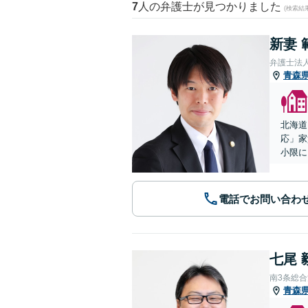
7
人の弁護士が見つかりました
(検索結
新妻 
弁護士法
青森
北海道
応」家
小限に
電話でお問い合わ
七尾 
南3条総
青森