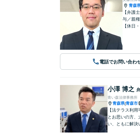
青森
【弁護士
与／親権
【休日・
電話でお問い合わ
小澤 博之
青い森法律事務所
青森県
青森市
|
【法テラス利用
とお思いの方、
い、ともに解決