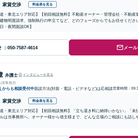
家賃交渉
料金表を見る
道・東北エリア対応】【初回相談無料】不動産オーナー・管理会社・不動産
建物明渡請求、強制執行の申立てなど、どのフェーズからでもお任せくださ
日・夜間面談OK】
せ
メール
遼
弁護士
インタビューを見る
法律事務所
県
からも相談受付中
面談方法(対面・電話・ビデオなど)は応相談
営業時間：09:3
家賃交渉
料金表を見る
道・東北エリア対応】【初回相談無料】「立ち退き料に納得いかない」「未
ルは当事務所へ。オーナー様から借主様まで、どんな立場のご相談にも話し