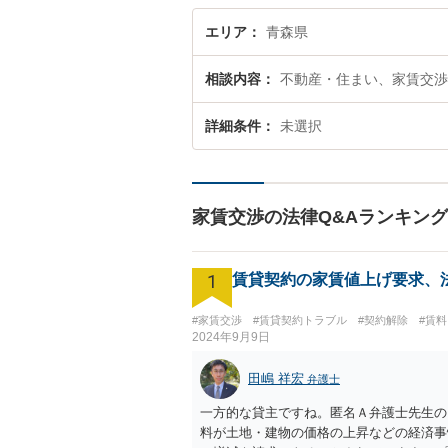
エリア
青森県
相談内容
不動産・住まい、家賃交渉
詳細条件
未選択
家賃交渉の法律Q&Aランキング
1
賃貸契約の家賃値上げ要求、
#家賃交渉
#賃貸契約トラブル
#契約解除
#賃
2024年9月9日
田嶋 祥宏
弁護士
一方的な貸主ですね。匿名Ａ弁護士先生の
料が土地・建物の価格の上昇などの経済事