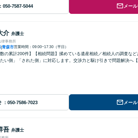
メール
大介
弁護士
法律事務所
県
青森市
営業時間：09:00~17:30（平日）
|
数の累計200件】【相続問題】揉めている遺産相続／相続人の調査な
たい側」「された側」に対応します。交渉力と駆け引きで問題解決へ【
せ
メール
祥吾
弁護士
事務所