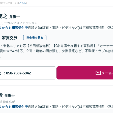
果について詳しくは
こちら
)
範之
弁護士
人リーガルプロフェッション
県
からも相談受付中
面談方法(対面・電話・ビデオなど)は応相談
営業時間：09:0
家賃交渉
料金表を見る
・東北エリア対応【初回相談無料】【9名弁護士在籍する事務所】「オーナ
賃の未払い対応、立退・建物の明け渡し、欠陥住宅など、不動産トラブルは
」
せ
メール
毅
弁護士
合法律事務所
県
からも相談受付中
面談方法(対面・電話・ビデオなど)は応相談
営業時間：09:3