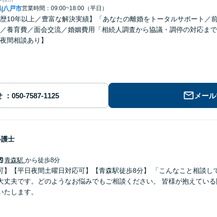
県
八戸市
営業時間：09:00~18:00（平日）
|
歴10年以上／豊富な解決実績】「あなたの離婚をトータルサポート／
／養育費／面会交流／婚姻費用「相続人調査から協議・調停の対応まで
夜間相談あり】
せ
メール
弁護士
青森駅
から徒歩8分
可】【平日夜間土曜日対応可】【青森駅徒歩8分】 「こんなこと相談し
大丈夫です。どのようなお悩みでもご相談ください。 皆様が抱えている
いたします。