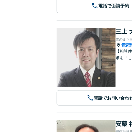
電話で面談予約
三上 
雪のまち
青森
【相談件
求を「し
電話でお問い合わ
安藤 
安藤法律