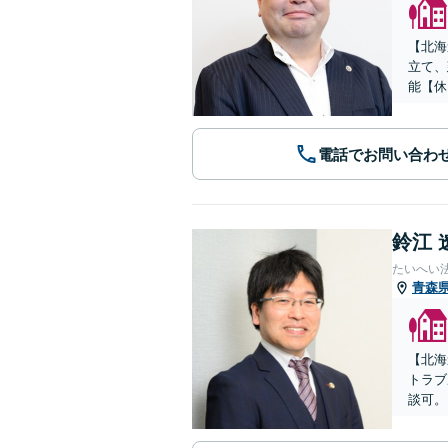
【北海
立て、
能【休
電話でお問い合わ
鈴江 
たいへい
青森
【北海
トラブ
談可。