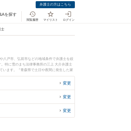
弁護士の方はこちら
&Aを探す
閲覧履歴
マイリスト
ログイン
護士
市や八戸市、弘前市などの地域条件で弁護士を絞
。特に雪のまち法律事務所の三上 大介弁護士
れています。『青森県で土日や夜間に発生した家
談無料で家賃交渉を法律相談できる青森県内の弁
変更
変更
変更