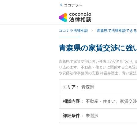
ココナラへ
ココナラ法律相談
青森県で法律相談できる
青森県の家賃交渉に強
青森県で家賃交渉に強い弁護士が7名見つかり
り込めます。不動産・住まいに関係する立ち退
や安藤法律事務所の安藤 祥吾弁護士、青い森
賃交渉のトラブルを今すぐに弁護士に相談した
護士に相談予約したい』などでお困りの相談者
エリア
青森県
相談内容
不動産・住まい、家賃交渉
詳細条件
未選択