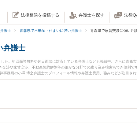
法律相談を投稿する
弁護士を探す
法律Q
弁護士
青森県で不動産・住まいに強い弁護士
青森県で家賃交渉に強い弁
い弁護士
ました。初回面談無料や休日面談に対応している弁護士なども掲載中。さらに青森
き交渉や家賃交渉、不動産契約解除等の細かな分野での絞り込み検索もでき便利です
法律事務所の小澤 博之弁護士のプロフィール情報や弁護士費用、強みなどが注目さ
い』『家賃交渉のトラブル解決の実績豊富な近くの弁護士を検索したい』『初回相
さんにおすすめです。