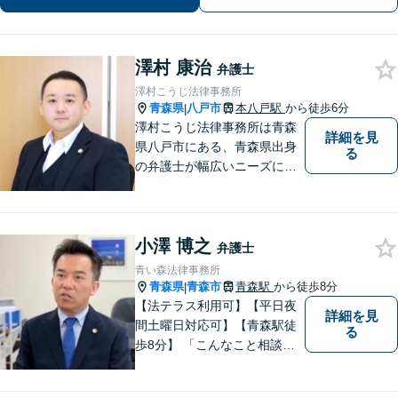
り】
澤村 康治
弁護士
澤村こうじ法律事務所
青森県
八戸市
本八戸駅
から徒歩6分
|
澤村こうじ法律事務所は青森
詳細を見
県八戸市にある、青森県出身
る
の弁護士が幅広いニーズにお
応えするアットホームな法律
事務所です。
小澤 博之
弁護士
青い森法律事務所
青森県
青森市
青森駅
から徒歩8分
|
【法テラス利用可】【平日夜
詳細を見
間土曜日対応可】【青森駅徒
る
歩8分】 「こんなこと相談し
ていいのだろうか」とお思い
の方、大丈夫です。どのよう