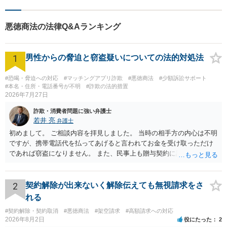
悪徳商法の法律Q&Aランキング
1
男性からの脅迫と窃盗疑いについての法的対処法
#恐喝・脅迫への対応
#マッチングアプリ詐欺
#悪徳商法
#少額訴訟サポート
#本名・住所・電話番号が不明
#詐欺の法的措置
2026年7月27日
詐欺・消費者問題に強い弁護士
若井 亮
弁護士
初めまして。 ご相談内容を拝見しました。 当時の相手方の内心は不明
ですが、携帯電話代を払ってあげると言われてお金を受け取っただけ
であれば窃盗になりません。 また、民事上も贈与契約に該当すると思
われるところ、返済の義務はありません。 これ以上のやり取りをせ
ず、可能であればブロックをするようにしてください。 ご不安であれ
ば、最寄りの警察署に相談をしても良いかもしれません。 以上、ご参
2
契約解除が出来ないく解除伝えても無視請求をさ
考になれば幸いです。
れる
#契約解除・契約取消
#悪徳商法
#架空請求
#高額請求への対応
2026年8月2日
役にたった
2