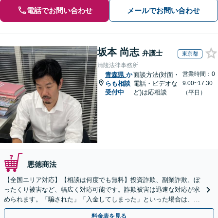
電話でお問い合わせ
メールでお問い合わせ
坂本 尚志
弁護士
東京都
清陵法律事務所
営業時間：0
青森県
か
面談方法(対面・
らも相談
電話・ビデオな
9:00~17:30
受付中
ど)は応相談
（平日）
悪徳商法
【全国エリア対応】【相談は何度でも無料】投資詐欺、副業詐欺、ぼ
ったくり被害など、幅広く対応可能です。詐欺被害は迅速な対応が求
められます。「騙された」「入金してしまった」といった場合は、お
早めにご相談ください。【電話・メール・WEB相談可】
料金表を見る