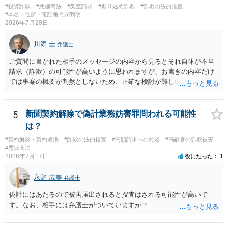
#投資詐欺
#悪徳商法
#架空請求
#振り込め詐欺
#詐欺の法的措置
#本名・住所・電話番号が判明
2026年7月28日
川添 圭
弁護士
ご質問に書かれた相手のメッセージの内容から見るとそれ自体が不当
請求（詐欺）の可能性が高いように思われますが、お書きの内容だけ
では事案の概要が判然としないため、正確な検討が難しいです。例え
ば、最寄りの消費生活センターや自治体の無料法律相談等で、実際の
画面を見て貰いながらアドバイスう受けた方が確実です。
5
新聞契約解除で偽計業務妨害罪問われる可能性
は？
#契約解除・契約取消
#詐欺の法的措置
#高額請求への対応
#高齢者の詐欺被害
#悪徳商法
2026年7月17日
役にたった
1
永野 広美
弁護士
偽計にはあたるので被害届出されると捜査はされる可能性が高いで
す。なお、相手には弁護士がついていますか？