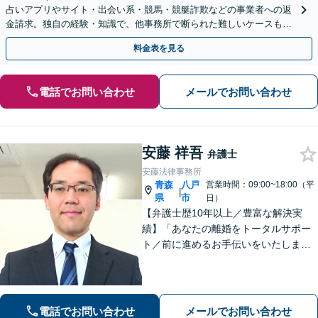
占いアプリやサイト・出会い系・競馬・競艇詐欺などの事業者への返
金請求。独自の経験・知識で、他事務所で断られた難しいケースも解
決に導いた実績あり。まずはお気軽にご相談ください
料金表を見る
電話でお問い合わせ
メールでお問い合わせ
安藤 祥吾
弁護士
安藤法律事務所
青森
八戸
営業時間：09:00~18:00（平
|
県
市
日）
【弁護士歴10年以上／豊富な解決実
績】「あなたの離婚をトータルサポー
ト／前に進めるお手伝いをいたしま
す」財産分与／親権／養育費／面会交
流／婚姻費用「相続人調査から協議・
調停の対応まで、すべてお任せくださ
い」【秘密厳守】【休日・夜間相談あ
電話でお問い合わせ
メールでお問い合わせ