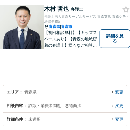
なお悩みでもご相談くださ
木村 哲也
い。 皆様が抱えている問題に
弁護士
真摯に向き合い、ともに解決
弁護士法人青森リーガルサービス 青森支店 青森シティ
いたします。
法律事務所
青森県
青森市
|
【初回相談無料】【キッズス
詳細を見
ペースあり】【青森の地域密
る
着の弁護士】様々なご相談・
ご依頼案件に迅速・丁寧に対
応いたします。
エリア
青森県
変更
相談内容
詐欺・消費者問題、悪徳商法
変更
詳細条件
未選択
変更