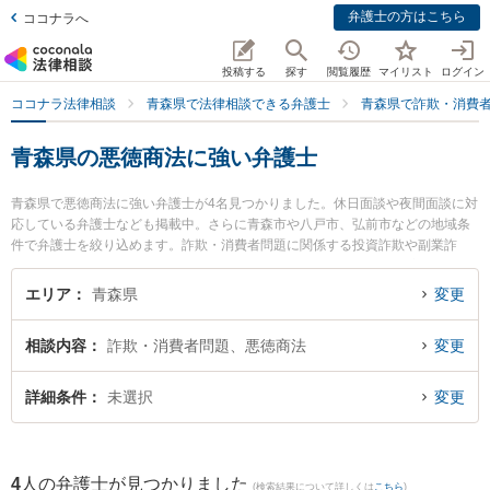
弁護士の方はこちら
ココナラへ
投稿する
探す
閲覧履歴
マイリスト
ログイン
ココナラ法律相談
青森県で法律相談できる弁護士
青森県で詐欺・消費
青森県の悪徳商法に強い弁護士
青森県で悪徳商法に強い弁護士が4名見つかりました。休日面談や夜間面談に対
応している弁護士なども掲載中。さらに青森市や八戸市、弘前市などの地域条
件で弁護士を絞り込めます。詐欺・消費者問題に関係する投資詐欺や副業詐
欺、FX詐欺等の細かな分野での絞り込み検索もでき便利です。特に安藤法律事
務所の安藤 祥吾弁護士や澤村こうじ法律事務所の澤村 康治弁護士、青い森法律
エリア
青森県
変更
事務所の小澤 博之弁護士のプロフィール情報や弁護士費用、強みなどが注目さ
れています。『青森県で土日や夜間に発生した悪徳商法のトラブルを今すぐに
相談内容
詐欺・消費者問題、悪徳商法
変更
弁護士に相談したい』『悪徳商法のトラブル解決の実績豊富な近くの弁護士を
検索したい』『初回相談無料で悪徳商法を法律相談できる青森県内の弁護士に
相談予約したい』などでお困りの相談者さんにおすすめです。
詳細条件
未選択
変更
4
人の弁護士が見つかりました
(検索結果について詳しくは
こちら
)