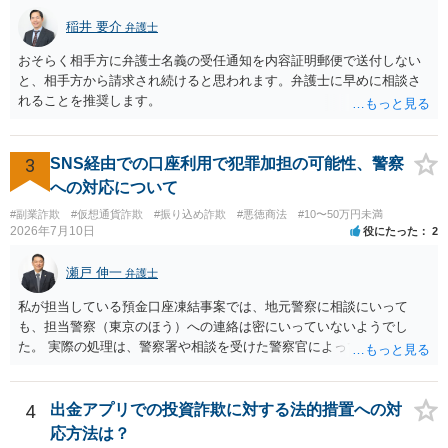
稲井 要介
弁護士
おそらく相手方に弁護士名義の受任通知を内容証明郵便で送付しない
と、相手方から請求され続けると思われます。弁護士に早めに相談さ
れることを推奨します。
3
SNS経由での口座利用で犯罪加担の可能性、警察
への対応について
#副業詐欺
#仮想通貨詐欺
#振り込め詐欺
#悪徳商法
#10〜50万円未満
2026年7月10日
役にたった
2
瀬戸 伸一
弁護士
私が担当している預金口座凍結事案では、地元警察に相談にいって
も、担当警察（東京のほう）への連絡は密にいっていないようでし
た。 実際の処理は、警察署や相談を受けた警察官によってだいぶ変わ
ると思われます。 不安があれば、費用はかかりますが、警察対応につ
いて弁護士に依頼を検討されてください。
4
出金アプリでの投資詐欺に対する法的措置への対
応方法は？