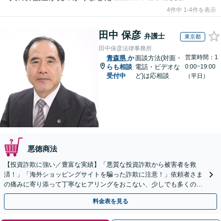
4件中 1-4件を表示
田中 保彦
弁護士
東京都
田中保彦法律事務所
営業時間：1
青森県
か
面談方法(対面・
らも相談
電話・ビデオな
0:00~19:00
受付中
ど)は応相談
（平日）
悪徳商法
【投資詐欺に強い／豊富な実績】「悪質な投資詐欺から被害者を救
済！」「海外ショッピングサイトを騙った詐欺に注意！」依頼者さま
の痛みに寄り添って丁寧なヒアリングをおこない、少しでも多くの返
金が得られるよう尽力します！
料金表を見る