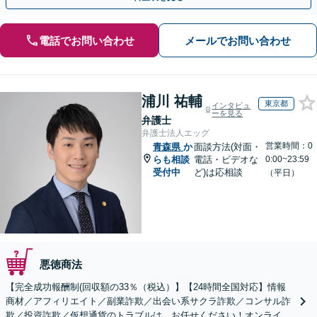
電話でお問い合わせ
メールでお問い合わせ
浦川 祐輔
東京都
インタビュ
ーを見る
弁護士
弁護士法人エッグ
営業時間：0
青森県
か
面談方法(対面・
らも相談
電話・ビデオな
0:00~23:59
受付中
ど)は応相談
（平日）
悪徳商法
【完全成功報酬制(回収額の33％（税込）】【24時間全国対応】情報
商材／アフィリエイト／副業詐欺／出会い系サクラ詐欺／コンサル詐
欺／投資詐欺／仮想通貨のトラブルは、お任せください！オンライン