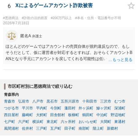
6
Xによるゲームアカウント詐欺被害
#悪徳商法
#詐欺の法的措置
#200万円以上
#本名・住所・電話番号が不明
2026年7月18日
匿名A
弁護士
ほとんどのゲームではアカウントの売買自体が規約違反なので、もし
そうだとして、仮に運営者が対応するとすれば、おそらくアカウントB
ANとなり手元にアカウントを戻してくれる可能性は低いかもしれませ
ん。さらにいえば、最悪の場合、貴殿も運営者から出禁処分（登録拒
絶）を食らう可能性があります。RMTが許されているゲーム（海外の
運営会社にはそのようなスタンスの事業者もいます）であれば結論は
変わるかもしれませんが…
市区町村別に悪徳商法で絞り込む
青森県内
青森市
弘前市
八戸市
黒石市
五所川原市
十和田市
三沢市
むつ市
つがる市
平川市
平内町
今別町
蓬田村
外ヶ浜町
鰺ヶ沢町
深浦町
西目屋村
藤崎町
大鰐町
田舎館村
板柳町
鶴田町
中泊町
野辺地町
七戸町
六戸町
横浜町
東北町
六ヶ所村
おいらせ町
大間町
東通村
風間浦村
佐井村
三戸町
五戸町
田子町
南部町
階上町
新郷村