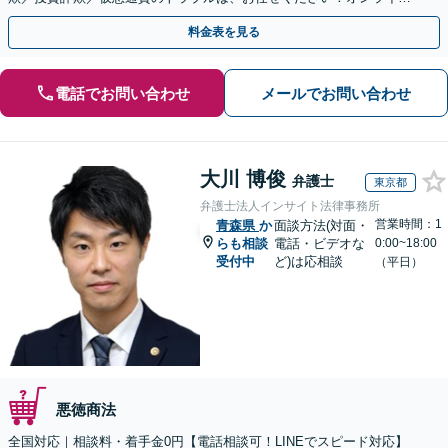
のみで解決も可能！
料金表を見る
電話でお問い合わせ
メールでお問い合わせ
大川 博俊
弁護士
東京都
弁護士法人インサイト法律事務所
営業時間：1
青森県
か
面談方法(対面・
らも相談
電話・ビデオな
0:00~18:00
受付中
ど)は応相談
（平日）
悪徳商法
全国対応｜相談料・着手金0円【電話相談可！LINEでスピード対応】