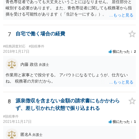
青色専従者であっても大丈夫ということにはなりません。 居住部分と
峻別する必要があります。 また、青色専従者に関しても税務署から指
摘を受ける可能性があります（「生計を一にする」）。
7
自宅で働く場合の経費
#税務調査対応
#脱税事件
2018年1月17日
役にたった
2
内藤 政信
弁護士
作業用と家事とで按分する。 アバウトになるでしょうが、仕方ない
ね。 税務署の方針だから。
8
源泉徴収を含まない金額の請求書にもかかわら
ず、差し引かれた状態で振り込まれる
#脱税事件
2021年11月17日
役にたった
1
匿名A
弁護士