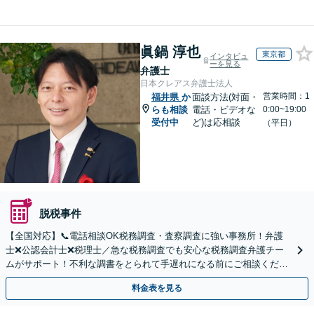
眞鍋 淳也
東京都
インタビュ
ーを見る
弁護士
日本クレアス弁護士法人
営業時間：1
福井県
か
面談方法(対面・
らも相談
電話・ビデオな
0:00~19:00
受付中
ど)は応相談
（平日）
脱税事件
【全国対応】📞電話相談OK税務調査・査察調査に強い事務所！弁護
士❌公認会計士❌税理士／急な税務調査でも安心な税務調査弁護チー
ムがサポート！不利な調書をとられて手遅れになる前にご相談くださ
い。
料金表を見る