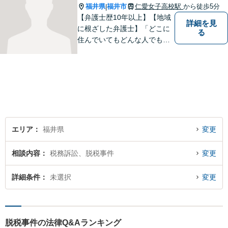
福井県
福井市
仁愛女子高校駅
から徒歩5分
|
【弁護士歴10年以上】【地域
詳細を見
に根ざした弁護士】「どこに
る
住んでいてもどんな人でも等
しく最高の法的なサービスが
受けられる社会を作りた
い。」が理念です。【英語／
中国語対応】大都市に負けな
い質と幅の法的なサービスを
提供することを目指していま
す。
エリア
福井県
変更
相談内容
税務訴訟、脱税事件
変更
詳細条件
未選択
変更
脱税事件の法律Q&Aランキング