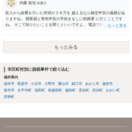
内藤 政信
弁護士
収入から経費を引いた所得が３８万を 越えるなら確定申告の義務があ
りますね。 開業届と青色申告の手続きをしに税務署 に行くことです
ね。 そこで知りたいことを聞くといいですよ。 電話で相談にいくこと
を伝えてからいくと いいでしょう。
もっとみる
市区町村別に脱税事件で絞り込む
福井県内
福井市
敦賀市
小浜市
大野市
勝山市
鯖江市
あわら市
越前市
坂井市
永平寺町
池田町
南越前町
越前町
美浜町
高浜町
おおい町
若狭町