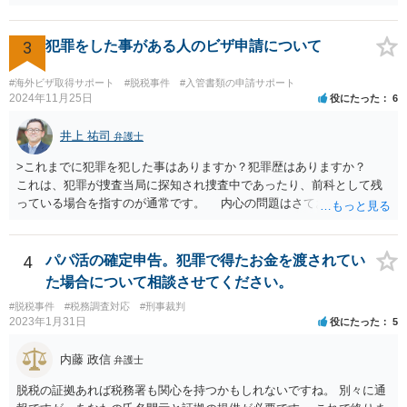
3
犯罪をした事がある人のビザ申請について
#海外ビザ取得サポート
#脱税事件
#入管書類の申請サポート
2024年11月25日
役にたった
6
井上 祐司
弁護士
>これまでに犯罪を犯した事はありますか？犯罪歴はありますか？
これは、犯罪が捜査当局に探知され捜査中であったり、前科として残
っている場合を指すのが通常です。 内心の問題はさておき、ご質問
の状況であれば「いいえ」と回答するのがセオリーかと思います。
4
パパ活の確定申告。犯罪で得たお金を渡されてい
た場合について相談させてください。
#脱税事件
#税務調査対応
#刑事裁判
2023年1月31日
役にたった
5
内藤 政信
弁護士
脱税の証拠あれば税務署も関心を持つかもしれないですね。 別々に通