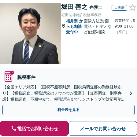
堀田 善之
弁護士
大阪府
堀田法律特許税務事務所
営業時間：0
福井県
か
面談方法(対面・
らも相談
電話・ビデオな
9:00~21:00
受付中
ど)は応相談
（平日）
脱税事件
【全国エリア対応】【国税不服審判所、国税局調査部の勤務経験あ
り】【税務調査、税務訴訟のノウハウが豊富】【査察調査・刑事弁
護】税務調査、不服申立て、税務訴訟までワンストップで対応可能！
事業承継にも対応【休日・夜間相談可】
料金表を見る
電話でお問い合わせ
メールでお問い合わせ