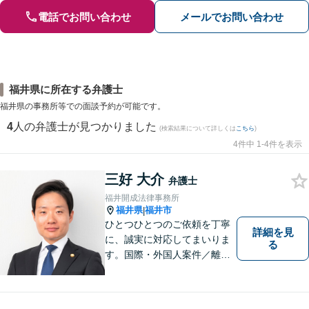
電話でお問い合わせ
メールでお問い合わせ
福井県に所在する弁護士
福井県の事務所等での面談予約が可能です。
4
人の弁護士が見つかりました
(検索結果について詳しくは
こちら
)
4件中 1-4件を表示
三好 大介
弁護士
福井開成法律事務所
福井県
福井市
|
ひとつひとつのご依頼を丁寧
詳細を見
に、誠実に対応してまいりま
る
す。国際・外国人案件／離
婚・男女問題／インターネッ
ト関連問題／企業法務・顧問
弁護士／借金／相続／交通事