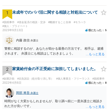
1
未成年でのパパ活に関する相談と対処法について
#脱税事件
#借金返済の相談・交渉
#離婚すること自体
#モラハラ
#個人・プライベート
2023年9月13日
役にたった
5
内藤 政信
弁護士
警察に相談するのが、あなたが助かる最善の方法です。 相手は、逮捕
されます。 弁護士にも相談はしておきましょう。
2
家賃給付金の不正受給に加担してしまいました。
#副業詐欺
#抗告訴訟（処分取り消し等）
#個人事業主・フリーランス
#脱税事件
2022年4月6日
役にたった
8
岡部 将吾
弁護士
時間がなく大変かもしれませんが、取り調べ前に一度弁護士に相談さ
れた方が良いです。