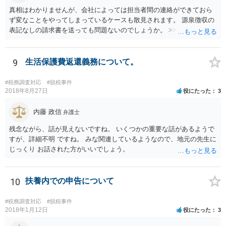
真相はわかりませんが、会社によっては担当者間の連絡ができておら
ず変なことをやってしまっているケースも散見されます。 源泉徴収の
表記なしの請求書を送っても問題ないのでしょうか。 >>違法というこ
とはありませんので問題はありません。確定申告をされる際に、請求
書の金額や記載と振込額がズレているのでややこしい瞬間は生じるよ
うに思いますが、間違えず記帳できるのであれば同じく問題はありま
9
生活保護費返還義務について。
せん。 相手方との関係性にもよりますが、一度相手方の担当者や上司
にしっかりと確認してみても良いかもしれません。
#税務調査対応
#脱税事件
2018年8月27日
役にたった
3
内藤 政信
弁護士
残念ながら、話が見えないですね。 いくつかの重要な話があるようで
すが、詳細不明 ですね。 みな関連しているようなので、地元の先生に
じっくり お話された方がいいでしょう。
10
扶養内での申告について
#税務調査対応
#脱税事件
2018年1月12日
役にたった
3