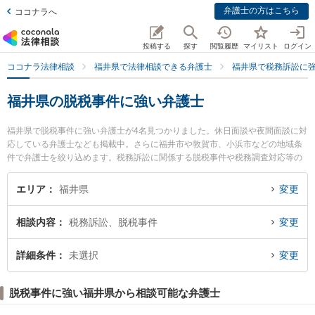
弁護士の方はこちら
ココナラへ
投稿する
探す
閲覧履歴
マイリスト
ログイン
ココナラ法律相談
福井県で法律相談できる弁護士
福井県で税務訴訟に
福井県の脱税事件に強い弁護士
福井県で脱税事件に強い弁護士が4名見つかりました。休日面談や夜間面談に対
応している弁護士なども掲載中。さらに福井市や敦賀市、小浜市などの地域条
件で弁護士を絞り込めます。税務訴訟に関係する脱税事件や税務調査対応等の
細かな分野での絞り込み検索もでき便利です。』特に福井開成法律事務所の三
好 大介弁護士や弁護士法人福井ひかり総合法律事務所の光照 良眞弁護士、みど
エリア
福井県
変更
り法律事務所の笠原 一浩弁護士のプロフィール情報や弁護士費用、強みなどが
注目されています。『福井県で土日や夜間に発生した脱税事件のトラブルを今
相談内容
税務訴訟、脱税事件
変更
すぐに弁護士に相談したい』『脱税事件のトラブル解決の実績豊富な近くの弁
護士を検索したい』『初回相談無料で脱税事件を法律相談できる福井県内の弁
護士に相談予約したい』などでお困りの相談者さんにおすすめです。
詳細条件
未選択
変更
脱税事件に強い福井県から相談可能な弁護士