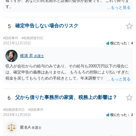
報ですが、あなたの氏名開示と証拠の提供が必要です。 これで終りま
す。
5
確定申告しない場合のリスク
#脱税事件
#税務調査対応
2021年12月10日
役にたった
4
横溝 昇
弁護士
収入が会社からの給与のみであり、その給与も2000万円以下の場合に
は、確定申告の義務はありません。 もろもろの控除により払いすぎた
税金を戻してもらうための手続きとして、年末調整でするのか、確定
申告でするのか、ということになります。 そうではなく、確定申告を
する義務がある場合で確定申告をしなかった場合には、税務署の調査
等があり、本来払うべき税金にプラスして加算税の処分を科される場
6
父から借りた事務所の家賃、税務上の影響は？
合もあります。 高額なものでもない限り単なる無申告だけでは直ちに
逮捕されないとは思います。
#税務調査対応
#脱税事件
2024年11月16日
役にたった
2
匿名A
弁護士