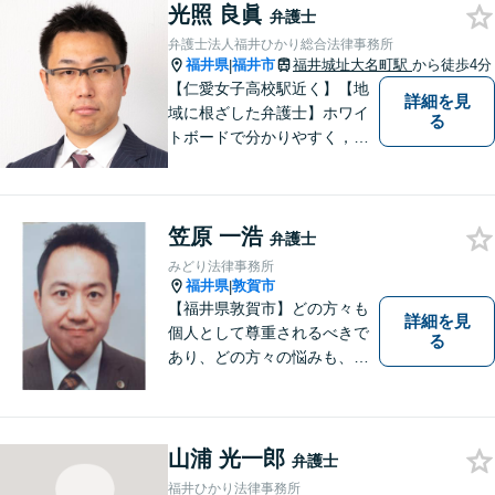
故／刑事弁護・犯罪被害者な
光照 良眞
弁護士
ど、幅広く対応可能。お気軽
弁護士法人福井ひかり総合法律事務所
にご相談ください。
福井県
福井市
福井城址大名町駅
から徒歩4分
|
【仁愛女子高校駅近く】【地
詳細を見
域に根ざした弁護士】ホワイ
る
トボードで分かりやすく，納
得と安心をご提供します。企
業法務／労働問題／交通事故
／相続問題／離婚問題など、
笠原 一浩
幅広く対応可能。【明確な料
弁護士
金体系】法律トラブルでお悩
みどり法律事務所
むの方は、お気軽にご相談く
福井県
敦賀市
|
ださい。
【福井県敦賀市】どの方々も
詳細を見
個人として尊重されるべきで
る
あり、どの方々の悩みも、そ
れぞれ丁寧に、かつ迅速に、
解決が図られる必要がありま
す。 また、言葉の壁や専門知
識の壁も越えて、解決が図ら
山浦 光一郎
弁護士
れる必要があります。
福井ひかり法律事務所