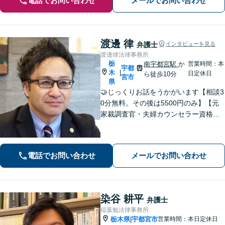
電話でお問い合わせ
メールでお問い合わせ
渡邊 律
弁護士
インタビューを見る
渡邊律法律事務所
栃
南宇都宮駅
か
営業時間：本
宇都
木
|
日定休日
ら徒歩10分
宮市
県
🤝じっくりお話をうかがいます【相談3
0分無料。その後は5500円のみ】【元
家裁調査官・夫婦カウンセラー資格あ
り】時間を気にせずじっくりお話をう
かがいます。一人ではどうにもできな
い、不安やお悩みは、是非、私にゆっ
電話でお問い合わせ
メールでお問い合わせ
くりお話しください
染谷 耕平
弁護士
稲葉勉法律事務所
栃木県
宇都宮市
営業時間：本日定休日
|