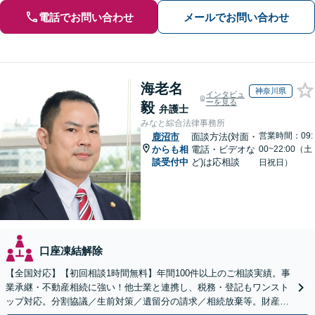
電話でお問い合わせ
メールでお問い合わせ
海老名
神奈川県
インタビュ
ーを見る
毅
弁護士
みなと綜合法律事務所
営業時間：09:
鹿沼市
面談方法(対面・
からも相
電話・ビデオな
00~22:00（土
談受付中
ど)は応相談
日祝日）
口座凍結解除
【全国対応】【初回相談1時間無料】年間100件以上のご相談実績。事
業承継・不動産相続に強い！他士業と連携し、税務・登記もワンスト
ップ対応。分割協議／生前対策／遺留分の請求／相続放棄等。財産の