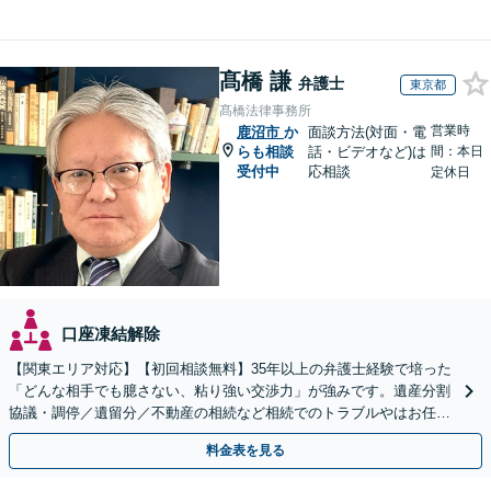
髙橋 謙
弁護士
東京都
髙橋法律事務所
営業時
鹿沼市
か
面談方法(対面・電
らも相談
話・ビデオなど)は
間：本日
受付中
応相談
定休日
口座凍結解除
【関東エリア対応】【初回相談無料】35年以上の弁護士経験で培った
「どんな相手でも臆さない、粘り強い交渉力」が強みです。遺産分割
協議・調停／遺留分／不動産の相続など相続でのトラブルやはお任せ
ください。遺言書や生前贈与など生前対策にも注力
料金表を見る