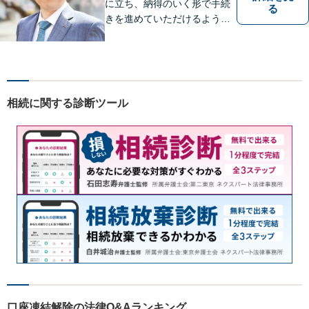
に立ち、納得のいく形で手続
る
きを進めていただけるよう、
しっかりとお話をお伺いし、
丁寧に説明を行います。 弁護
士業はサービス業であると認
識し、常に誠実で真摯な対応
を心掛けています。【南宇都
相続に関する診断ツール
宮駅5分】
口座凍結解除の法律Q&Aランキング