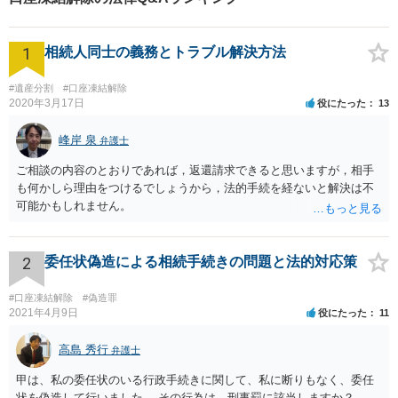
1
相続人同士の義務とトラブル解決方法
#遺産分割
#口座凍結解除
2020年3月17日
役にたった
13
峰岸 泉
弁護士
ご相談の内容のとおりであれば，返還請求できると思いますが，相手
も何かしら理由をつけるでしょうから，法的手続を経ないと解決は不
可能かもしれません。
2
委任状偽造による相続手続きの問題と法的対応策
#口座凍結解除
#偽造罪
2021年4月9日
役にたった
11
高島 秀行
弁護士
甲は、私の委任状のいる行政手続きに関して、私に断りもなく、委任
状を偽造して行いました。 その行為は、刑事罰に該当しますか？