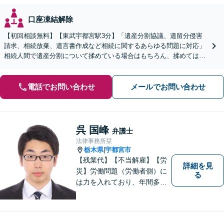
口座凍結解除
【初回相談無料】【東武宇都宮駅3分】「遺産分割協議、遺留分侵害
請求、相続放棄、遺言書作成など相続に関するあらゆる問題に対応」
相続人間で遺産分割について揉めている場合はもちろん、揉めてはい
ないけれど手続きに不安があるという方もご相談ください。
電話でお問い合わせ
メールでお問い合わせ
呉 国峰
弁護士
法律事務所栞
栃木県
宇都宮市
|
【残業代】【不当解雇】【労
詳細を見
災】労働問題（労働者側）に
る
は力を入れており、年間多数
の相談・受任実績がありま
す。また、所属弁護士全員が
日本労働弁護団（労働者側の