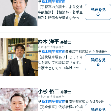
栃木県
宇都宮市
|
【宇都宮の弁護士により交通
詳細を見
事故相談】【相談料・着手金
る
無料】賠償金が増えなかった
場合，報酬はいただきませ
ん。交通事故の被害にあわれ
た方々のお力になりたいとい
う強い思いから，交通事故問
鈴木 洋平
弁護士
題に積極的に取り組んでいま
鈴木洋平法律事務所
す。お気軽にお問い合わせく
栃木県
宇都宮市
東武宇都宮駅
から徒歩9分
|
ださい。
【提携駐車場あり】じっくり
詳細を見
話を聞いて相談に乗ります。
る
弁護士として１０年以上の経
験をもとに適切なアドバイス
をいたします。ぜひ一度ご相
談ください。
小杉 裕二
弁護士
宇都宮南法律事務所
栃木県
宇都宮市
南宇都宮駅
から徒歩5分
|
【完全個室】依頼者様の立場
詳細を見