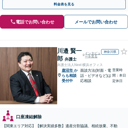
徹底調査と粘り強い交渉により、最善の解決へ。
料金表を見る
電話でお問い合わせ
メールでお問い合わせ
川邉 賢一
神奈川県
インタビュ
ーを見る
郎
弁護士
弁護士法人Next 横浜オフィス
営業時
鹿沼市
か
面談方法(対面・電
らも相談
話・ビデオなど)は
間：本日
受付中
応相談
定休日
口座凍結解除
【関東エリア対応】【解決実績多数】遺産分割協議、相続放棄、不動