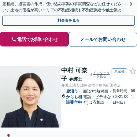
産相続、遺言書の作成、使い込み事案の事実調査などお任せくださ
い。土地の価格が高いエリアの不動産相続も不動産業者や他士業と連
携し、適切かつ円滑に対応します【初回相談無料】
料金表を見る
電話でお問い合わせ
メールでお問い合わせ
中村 可奈
東京都
インタビュ
ーを見る
子
弁護士
弁護士法人日栄 法律事務所町田本店
営業時間：09:
鹿沼市
面談方法(対面・
からも相
電話・ビデオな
30~21:00（土
談受付中
ど)は応相談
日祝日）