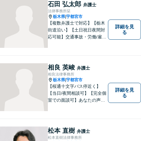
弁護士団体）に所属していま
石田 弘太郎
弁護士
す。
法律事務所栞
栃木県
宇都宮市
|
【複数弁護士で対応】【栃木
詳細を見
街道沿い】【土日祝日夜間対
る
応可能】交通事故・労働/雇用
問題・刑事事件に注力してい
ます。宇都宮市の弁護士で
す。是非一度ご相談くださ
い。
相良 英峻
弁護士
相良法律事務所
栃木県
宇都宮市
|
【桜通十文字バス停近く】
詳細を見
【当日/夜間相談可】【完全個
る
室での面談可】あなたの声を
聞かせてください。親切・丁
寧な対応を心がけておりま
す。 事務所HPもご覧くださ
い。 https://sagara-law-office.j
松本 直樹
弁護士
p/
松本直樹法律事務所