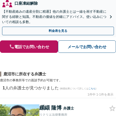
口座凍結解除
【不動産絡みの遺産分割に精通】他の弁護士とは一線を画す不動産に
関する経験と知識。不動産の価値を的確にアドバイス。使い込みにつ
いての相談も多数。
料金表を見る
電話でお問い合わせ
メールでお問い合わせ
鹿沼市に所在する弁護士
鹿沼市の事務所等での面談予約が可能です。
1
人の弁護士が見つかりました
(検索結果について詳しくは
こちら
)
1件中 1-1件を表示
纐纈 隆博
弁護士
リクリエ法律事務所