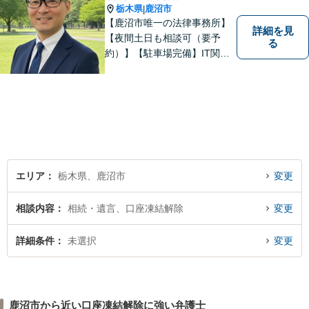
栃木県
鹿沼市
|
【鹿沼市唯一の法律事務所】
詳細を見
【夜間土日も相談可（要予
る
約）】【駐車場完備】IT関連
をはじめ、離婚・相続・交通
事故と幅広く案件を取り扱っ
ております。お気軽にお問合
せ下さい。
エリア
栃木県、鹿沼市
変更
相談内容
相続・遺言、口座凍結解除
変更
詳細条件
未選択
変更
鹿沼市から近い口座凍結解除に強い弁護士