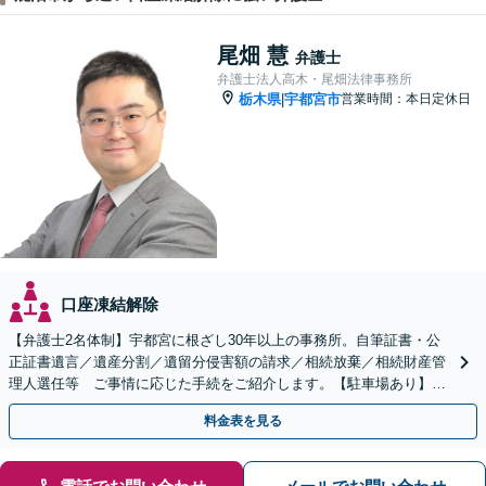
尾畑 慧
弁護士
弁護士法人高木・尾畑法律事務所
栃木県
宇都宮市
営業時間：本日定休日
|
口座凍結解除
【弁護士2名体制】宇都宮に根ざし30年以上の事務所。自筆証書・公
正証書遺言／遺産分割／遺留分侵害額の請求／相続放棄／相続財産管
理人選任等 ご事情に応じた手続をご紹介します。【駐車場あり】
【当日・夜間・休日対応】
料金表を見る