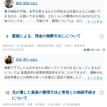
森田 英樹
弁護士
養子縁組や戸籍、名字を変えるなどの手続きは弁護士さんにお願いで
きるのか、お願いできる場合、どれくらいの費用がかかるのかなども
知りたいです。 ・・・可能です。費用については 弁護士と直接面談
の上 内容を確認し 協議の上個別に契約によって決まることになっ
ています。 やはり、成人した子のことまでごちゃごちゃ考えず、自分
の事だけ考えるべきなのでしょうか ・・・お子さんの事をまで含め良
9
親族による、預金の無断引出しについて
い解決案があればお悩みになるのは当然と言えば当然のことです。 彼
と親子関係を結びたいと思っているが、名字は変えたくない・・・養
#家族信託
#口座凍結解除
#相続財産調査・鑑定
#M&A・事業承継
子縁組の必要があり 氏も変更することになります。 しかし 彼は成人
2018年10月25日
役にたった
9
しているとは言え、自分の子と私の連れ子、全て平等にしたいと希
望。もちろん私もそうできればと思います。 ・・・婚姻前の契約 あ
高島 秀行
弁護士
るいは 遺言書などで その意思を実現する方法はあります。 弁護
無断で下ろしたものや父から預かっていてそのままになっているもの
士に相談してみてください。
については 返還請求や損害賠償請求をすることができます。 通帳や払
戻請求書などの資料を持って弁護士に面談で相談した方がよいと思い
ます。
10
兄が遺した資産の整理方法と実母との相続手続き
について
#遺留分侵害額請求・放棄
#不動産・土地の相続
#口座凍結解除