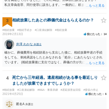
私文章偽造罪、同行使罪に該当します。 一般的に、頼まれた（委任さ
れた）人は、行政に提出する委任状の署名を偽造できるのでしょう
か？ 委任状を偽造して使用することはまでは依頼の範囲ではない
ので できないと思います。
3
相続放棄したあとの葬儀代金はもらえるのか？
#相続放棄
#相続手続き
#口座凍結解除
#相続放棄
2019年2月13日
役にたった
14
井澤 わかな
弁護士
確かに、葬儀費用を相続財産から支出した後に、相続放棄申述の手続
をしても、単純承認をしたとみなされる「処分」にあたらないとされ
ています。 (相続放棄後に支出ではなく、葬儀の方が先に来るのが通常
だと思いますので、葬儀→葬儀費用を相続財産から支出→相続放棄申
述の手続ということだと思いますが) ただ、葬儀費用ならいくらでもよ
いということではなく、身分相応の、社会的儀式として当然認められ
4
死亡から三年経過。遺産相続がある事を最近しり
る程度の金額に留まると考えた方がよいです。 もし、相続人の皆さん
ましたが放棄できますでしょうか？
に葬儀費用を支出する経済力がなく、質素な葬儀を行った費用であれ
#相続放棄
#口座凍結解除
#M&A・事業承継
#遅延損害金回収
#督促の停止
ば相続財産から支出しても単純承認と認められない可能性が高いの
2021年4月25日
役にたった
6
で、相続放棄申述が受理される可能性も高いと思います。
匿名A
弁護士