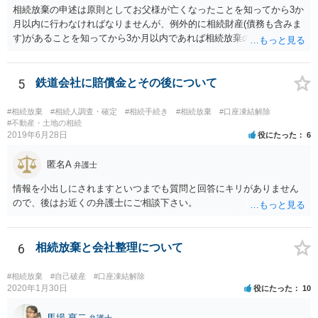
相続放棄の申述は原則としてお父様が亡くなったことを知ってから3か
月以内に行わなければなりませんが、例外的に相続財産(債務も含みま
す)があることを知ってから3か月以内であれば相続放棄の申述が認め
られる可能性もありますので、通知が届いたのが3か月以内の話なので
したら、早急に家裁に行って相続放棄の申述をしたい旨告げて必要な
書類を提出されることをおすすめいたします。 なお、お父様の債務が
5
鉄道会社に賠償金とその後について
他にもあるかもしれないというリスクを考えますと、相続放棄の申述
にあたっては、法テラスの無料相談等を利用して弁護士に相談するこ
#相続放棄
#相続人調査・確定
#相続手続き
#相続放棄
#口座凍結解除
とも十分考えられるかと存じます。また、ご記載いただいた事実関係
#不動産・土地の相続
2019年6月28日
役にたった
6
を拝見するかぎり、再婚相手のかたは既に相続放棄をされている可能
性があるかもしれません。
匿名A
弁護士
情報を小出しにされますといつまでも質問と回答にキリがありません
ので、後はお近くの弁護士にご相談下さい。
6
相続放棄と会社整理について
#相続放棄
#自己破産
#口座凍結解除
2020年1月30日
役にたった
10
馬場 亨二
弁護士