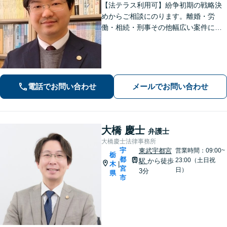
【法テラス利用可】紛争初期の戦略決
めからご相談にのります。離婚・労
働・相続・刑事その他幅広い案件につ
いて、ご相談から交渉・調停・裁判ま
で、どの段階でも適切なサポートが可
能です。
電話でお問い合わせ
メールでお問い合わせ
大橋 慶士
弁護士
大橋慶士法律事務所
宇
東武宇都宮
営業時間：09:00~
栃
都
23:00（土日祝
駅
から徒歩
木
|
宮
日）
3分
県
市