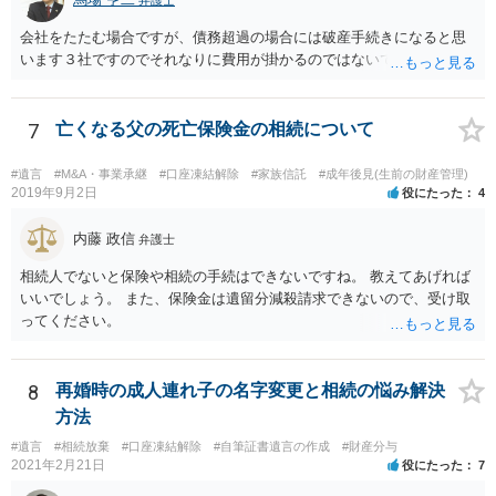
会社をたたむ場合ですが、債務超過の場合には破産手続きになると思
います３社ですのでそれなりに費用が掛かるのではないでしょうか。
7
亡くなる父の死亡保険金の相続について
#遺言
#M&A・事業承継
#口座凍結解除
#家族信託
#成年後見(生前の財産管理)
2019年9月2日
役にたった
4
内藤 政信
弁護士
相続人でないと保険や相続の手続はできないですね。 教えてあげれば
いいでしょう。 また、保険金は遺留分減殺請求できないので、受け取
ってください。
8
再婚時の成人連れ子の名字変更と相続の悩み解決
方法
#遺言
#相続放棄
#口座凍結解除
#自筆証書遺言の作成
#財産分与
2021年2月21日
役にたった
7