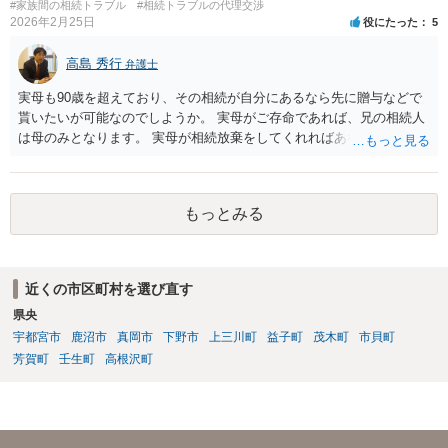
#家族間の相続トラブル
#相続トラブルの代理交渉
2026年2月25日
役にたった
5
高島 秀行
弁護士
実母も90歳を超えており、その相続が自分にあるなら先に贈与などで
貰いたいが可能なのでしようか。 実母がご存命であれば、兄の相続人
は母のみとなります。 実母が相続放棄をしてくれればあなた方兄弟及
び実母の子が相続人となります。 実母に連絡を取って話してみるほか
ないと思います。
もっとみる
近くの市区町村を選び直す
県央
宇都宮市
鹿沼市
真岡市
下野市
上三川町
益子町
茂木町
市貝町
芳賀町
壬生町
高根沢町