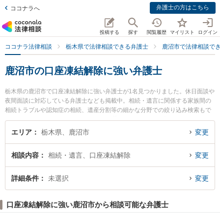
弁護士の方はこちら
ココナラへ
投稿する
探す
閲覧履歴
マイリスト
ログイン
ココナラ法律相談
栃木県で法律相談できる弁護士
鹿沼市で法律相談で
鹿沼市の口座凍結解除に強い弁護士
栃木県の鹿沼市で口座凍結解除に強い弁護士が1名見つかりました。休日面談や
夜間面談に対応している弁護士なども掲載中。相続・遺言に関係する家族間の
相続トラブルや認知症の相続、遺産分割等の細かな分野での絞り込み検索もで
き便利です。特にリクリエ法律事務所の纐纈 隆博弁護士のプロフィール情報や
弁護士費用、強みなどが注目されています。『鹿沼市で土日や夜間に発生した
エリア
栃木県、鹿沼市
変更
口座凍結解除のトラブルを今すぐに弁護士に相談したい』『口座凍結解除のト
ラブル解決の実績豊富な近くの弁護士を検索したい』『初回相談無料で口座凍
相談内容
相続・遺言、口座凍結解除
変更
結解除を法律相談できる鹿沼市内の弁護士に相談予約したい』などでお困りの
相談者さんにおすすめです。
詳細条件
未選択
変更
口座凍結解除に強い鹿沼市から相談可能な弁護士