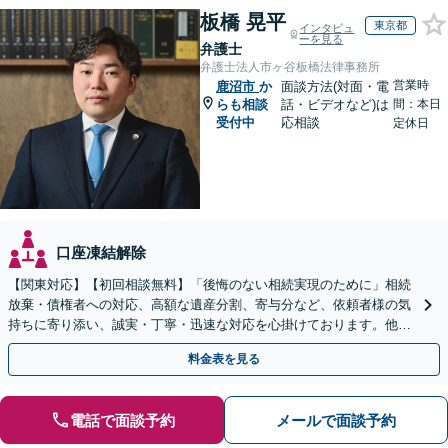
板橋 晃平
東京都
インタビュ
ーを見る
弁護士
弁護士法人市ヶ谷板橋法律事務所
営業時
鹿沼市
か
面談方法(対面・電
らも相談
話・ビデオなど)は
間：本日
受付中
応相談
定休日
口座凍結解除
【関東対応】【初回相談無料】「後悔のない相続実現のために」相続
放棄・債権者への対応、高額な遺産分割、寄与分など、依頼者様の気
持ちに寄り添い、誠実・丁寧・迅速な対応を心掛けております。他士
業とも連携し円滑な相続を目指します【夜間相談可】
料金表を見る
電話で面談予約
メールで面談予約