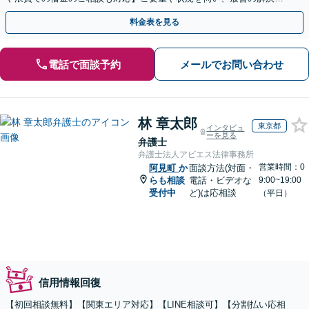
目指します
料金表を見る
電話で面談予約
メールでお問い合わせ
林 章太郎
東京都
インタビュ
ーを見る
弁護士
弁護士法人アビエス法律事務所
営業時間：0
阿見町
か
面談方法(対面・
らも相談
電話・ビデオな
9:00~19:00
受付中
ど)は応相談
（平日）
信用情報回復
【初回相談無料】【関東エリア対応】【LINE相談可】【分割払い応相