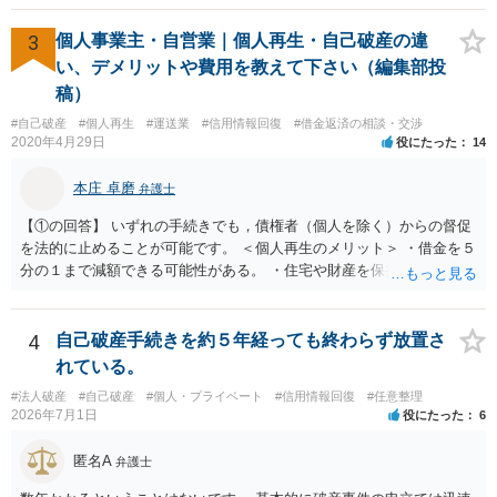
けではありません）。 何某かの主張をされた場合、あらためて弁護士
に相談されるという形でよいかと思います。
3
個人事業主・自営業｜個人再生・自己破産の違
い、デメリットや費用を教えて下さい（編集部投
稿）
#自己破産
#個人再生
#運送業
#信用情報回復
#借金返済の相談・交渉
2020年4月29日
役にたった
14
本庄 卓磨
弁護士
【①の回答】 いずれの手続きでも，債権者（個人を除く）からの督促
を法的に止めることが可能です。 ＜個人再生のメリット＞ ・借金を５
分の１まで減額できる可能性がある。 ・住宅や財産を保持できる（た
だし，条件あり）。 ・借金の理由は問われない。 ・自己破産よりも心
理的抵抗が小さい（個人差あり）。 ＜自己破産のメリット＞ ・税金等
の滞納分を除き，借金を返済する必要がなくなる。 【②の回答】 ・個
4
自己破産手続きを約５年経っても終わらず放置さ
人再生・破産ともに，信用情報に事故情報（いわゆるブラックリス
れている。
ト）として登録されますので，５年～１０年ほどは新たに借金をする
#法人破産
#自己破産
#個人・プライベート
#信用情報回復
#任意整理
ことはできません。また，住宅や店舗を借りる際，保証会社の審査も
2026年7月1日
役にたった
6
通らなくなるため，保証人を立てて契約する必要がある場合がありま
す。 ・ご家族名義の財産を処分する必要はありません。 ・個人再生・
匿名A
弁護士
破産ともに，返済が困難な状況に陥っている以上，事業継続は難しい
場合が多いです。もっとも，手続き終了後，新たに事業を行うことは