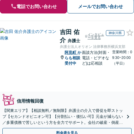
電話でお問い合わせ
メールでお問い合わせ
吉田 佑
神奈川県
インタビュ
ーを見る
介
弁護士
弁護士法人オリオン 法律事務所横浜支部
営業時間：0
阿見町
か
面談方法(対面・
らも相談
電話・ビデオな
9:30~20:00
受付中
ど)は応相談
（平日）
信用情報回復
【関東エリア】【相談無料／無制限】弁護士の介入で督促を即ストッ
プ【セカンドオピニオン可】【分割払い・後払い可】元金が減らない
／多重債務で苦しいという方を全力でサポート。会社の破産・倒産に
も対応。話しやすさを大切にしています。
料金表を見る