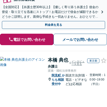
【全国対応】【弁護士歴30年以上】【優しく寄り添う弁護士】借金の
督促・取り立てを迅速にストップ！お電話だけで借金が減額できるか
どうかご説明します。面倒な手続きも一切ありません。おひとりで悩
まず、お気軽にご相談ください。【電話相談可】
料金表を見る
電話でお問い合わせ
メールでお問い合わせ
本橋 典也
東京都
インタビュ
ーを見る
弁護士
渡瀨・國松法律事務所
営業時間：1
阿見町
か
面談方法(対面・
らも相談
電話・ビデオな
0:00~19:00
受付中
ど)は応相談
（平日）