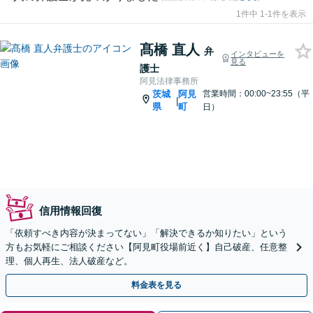
1件中 1-1件を表示
髙橋 直人
弁
インタビューを
見る
護士
阿見法律事務所
茨城
阿見
営業時間：00:00~23:55（平
|
県
町
日）
信用情報回復
「依頼すべき内容が決まってない」「解決できるか知りたい」という
方もお気軽にご相談ください【阿見町役場前近く】自己破産、任意整
理、個人再生、法人破産など。
料金表を見る