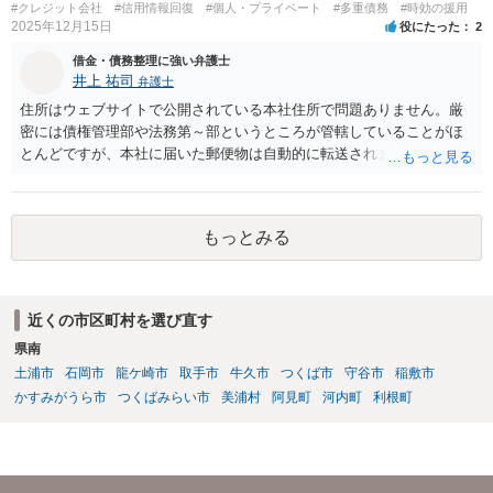
#クレジット会社
#信用情報回復
#個人・プライベート
#多重債務
#時効の援用
2025年12月15日
役にたった
2
借金・債務整理に強い弁護士
井上 祐司
弁護士
住所はウェブサイトで公開されている本社住所で問題ありません。厳
密には債権管理部や法務第～部というところが管轄していることがほ
とんどですが、本社に届いた郵便物は自動的に転送されます。 内容証
明郵便の場合、法人が相手方の場合はその代表者名を宛先に加えて記
すのが通例です。 なお、信用情報において三井住友カード株式会社が
債権者として表示されていればそこへ送るのが正解だとは思います
もっとみる
が、同社が貸付や立替によって取得した債権は完全子会社であるSMB
Cコンシューマーファイナンス株式会社が保有・管理していることが通
常です。念のため当時の担当部署に確認しておいた方がよいかもしれ
ません。
近くの市区町村を選び直す
県南
土浦市
石岡市
龍ケ崎市
取手市
牛久市
つくば市
守谷市
稲敷市
かすみがうら市
つくばみらい市
美浦村
阿見町
河内町
利根町