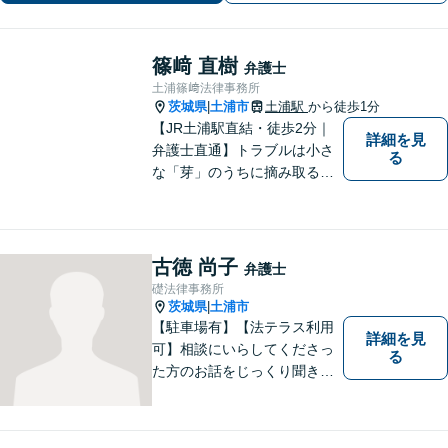
バス10分】
篠﨑 直樹
弁護士
土浦篠﨑法律事務所
茨城県
土浦市
土浦駅
から徒歩1分
|
【JR土浦駅直結・徒歩2分｜
詳細を見
弁護士直通】トラブルは小さ
る
な「芽」のうちに摘み取るこ
とが大切です。少しでも不安
に感じることがあれば、ご相
談ください。
古徳 尚子
弁護士
礎法律事務所
茨城県
土浦市
|
【駐車場有】【法テラス利用
詳細を見
可】相談にいらしてくださっ
る
た方のお話をじっくり聞き、
ともに解決方法を考えていく
ことを心がけています。法律
相談は早めの相談が大切で