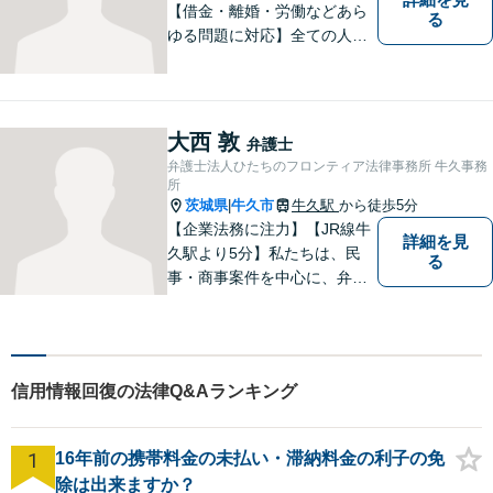
【借金・離婚・労働などあら
る
ゆる問題に対応】全ての人へ
の誠意を忘れず、1つ1つの問
題に向き合います。依頼者様
の将来を見据えた、納得の解
決を目指します。まずはお気
大西 敦
弁護士
軽にご相談ください。【駐車
弁護士法人ひたちのフロンティア法律事務所 牛久事務
場有】
所
茨城県
牛久市
牛久駅
から徒歩5分
|
【企業法務に注力】【JR線牛
詳細を見
久駅より5分】私たちは、民
る
事・商事案件を中心に、弁護
士活動に取り組んでおりま
す。特に、企業法務について
は法律資料を迅速に用いた、
的確なアプローチで活動に取
信用情報回復の法律Q&Aランキング
り組んでおります。是非、お
気軽にご相談ください。
1
16年前の携帯料金の未払い・滞納料金の利子の免
除は出来ますか？