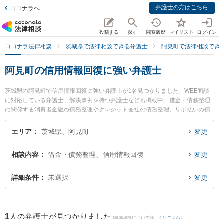
弁護士の方はこちら
ココナラへ
投稿する
探す
閲覧履歴
マイリスト
ログイン
ココナラ法律相談
茨城県で法律相談できる弁護士
阿見町で法律相談で
阿見町の信用情報回復に強い弁護士
茨城県の阿見町で信用情報回復に強い弁護士が1名見つかりました。WEB面談
に対応している弁護士、解決事例を持つ弁護士なども掲載中。借金・債務整理
に関係する消費者金融の債務整理やクレジット会社の債務整理、リボ払いの債
務整理等の細かな分野での絞り込み検索もでき便利です。特に阿見法律事務所
の髙橋 直人弁護士のプロフィール情報や弁護士費用、強みなどが注目されてい
エリア
茨城県、阿見町
変更
ます。『阿見町で土日や夜間に発生した信用情報回復のトラブルを今すぐに弁
護士に相談したい』『信用情報回復のトラブル解決の実績豊富な近くの弁護士
相談内容
借金・債務整理、信用情報回復
変更
を検索したい』『初回相談無料で信用情報回復を法律相談できる阿見町内の弁
護士に相談予約したい』などでお困りの相談者さんにおすすめです。
詳細条件
未選択
変更
1
人の弁護士が見つかりました
(検索結果について詳しくは
こちら
)