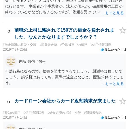
数年かかるということはないです。 基本的に破産事件の申立ては迅速
できます。 ・個人再生・破産ともに，裁判所で手続きを進める際に官
に行います。 事業者か非事業者か、法人か個人か、破産費用の工面が
報に掲載されます。そのため，第三者に知られる可能性はゼロではあ
終わっているかなどにもよるのですが、依頼を受けていれば責任が発
りませんが，官報をチェックしている人はほとんどいないと思われる
生してきますので、 早急の申立てを目指します。１年を過ぎるなら危
ため，知られる可能性は低いと思います。なお，戸籍などに載るので
険信号・異常信号と思って頂いて結構です。 もし、新しく依頼をされ
はないかと心配される方がおられますが，そのようなことはありませ
る場合は、 スケジュール感を確認してみてください。 ①●月●日受任
5
前職の上司に騙されて150万の借金を負わされま
ん。 ＜個人再生のデメリット＞ ・借金が減額されるとはいえ，３年～
通知発送→②１～２か月で返答かえってくる。報告書作成しはじめる
した。なんとかなりますでしょうか？？
５年間は返済を継続する必要がある。 ・所有している財産の価値が大
→③さらに１カ月程度をめどに裁判所に破産申立て など教えてくれる
きい場合，借金が減らない場合がある。 ＜自己破産のデメリット＞ ・
#借金返済の相談・交渉
#消費者金融
#詐欺被害での債務
#信用情報回復
と思います（個人破産で破産費用も確保できている場合の例示なの
2019年9月25日
役にたった
2
借金の理由が問われ，場合によっては破産が認められない。 ・所有し
で、法人や積み立てが必要な場合はまた変わります。）
ている財産（２０万円以上の価値があるもの）は，原則として保持で
内藤 政信
きない。 【③の回答】 ３０万円～６０万円程度かと思います。 弁護
弁護士
士費用は分割で支払うことができる場合も多いので，弁護士と相談し
不法行為になるので、損害を請求できるでしょう。 慰謝料は難しいで
て支払いのスケジュールを決めます。 なお，ご依頼後は借金を返済す
しょう。 請求権はあっても、実際の返金となると、困難が 伴うでしょ
る必要はなくなるため，借金の返済に充てていた分を弁護士費用に充
う。
てることが可能です。 【④の回答】 手続上の注意点が多いため，ご自
身で進めることは相当難しく，リスクも伴います。 滞納が続くと訴訟
を起こされることもあり得るため，お早めに弁護士にご依頼されるこ
6
カードローン会社からカード返却請求が来ました
とをお勧めします。
#時効の援用
#信用情報回復
#借金返済の相談・交渉
#消費者金融
2018年7月14日
役にたった
3