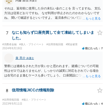
内藤 政信
弁護士
それは、返却前に使用した分の未払い金のことを 言ってますね。 支払
方法は従前どおりですね。 なぜ利用が停止されたのかわからないです
ね。 聞いて確認するといいですよ。 返済条件について話し合う事は当
然にできます。
7
なにも知らず口座売買して全て凍結してしまいま
した。
#消費者金融
#個人・プライベート
#信用情報回復
#闇金被害
2024年8月19日
役にたった
7
泉 亮介
弁護士
警察には連絡をされた方が良いかと思われます。逮捕についての可能
性はゼロではありませんが、しっかりの誠実に対応をされている場合
は在宅のまま進むケースも多いでしょう。 口座開設については銀行等
の対応次第ですが、凍結された名義と同名義の口座開設については断
られるケースも多いかと思われます。
8
信用情報JICCの情報削除
#信用情報回復
#個人・プライベート
2023年9月11日
役にたった
4