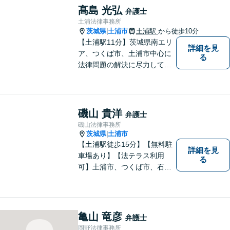
す。皆様が相談しやすい環境
髙島 光弘
弁護士
を整えておりますので、お気
土浦法律事務所
軽にご相談ください。
茨城県
土浦市
土浦駅
から徒歩10分
|
【土浦駅11分】茨城県南エリ
詳細を見
ア、つくば市、土浦市中心に
る
法律問題の解決に尽力してお
ります。地域の実情を踏まえ
た丁寧な対応を心掛けていま
す。お困りごとがありました
ら、お気軽にご相談くださ
磯山 貴洋
弁護士
い。
磯山法律事務所
茨城県
土浦市
|
【土浦駅徒歩15分】【無料駐
詳細を見
車場あり】【法テラス利用
る
可】土浦市、つくば市、石岡
市、かすみがうら市、稲敷
市、牛久市、阿見町、美浦村
ほか、県内・県外対応しま
す。
亀山 竜彦
弁護士
岡野法律事務所