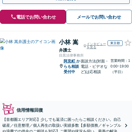
電話でお問い合わせ
メールでお問い合わせ
小林 嵩
東京都
インタビュー
を見る
弁護士
目黒法律事務所
営業時間：1
阿見町
か
面談方法(対面・
らも相談
電話・ビデオな
0:00~19:00
受付中
ど)は応相談
（平日）
信用情報回復
【首都圏エリア対応】少しでも返済に困ったらご相談ください。自己
破産／任意整理／個人再生の取扱い実績多数【多額債務／ギャンブル
や浪費での借金のご相談も対応】ご要望や状況を伺い、最善の解決を