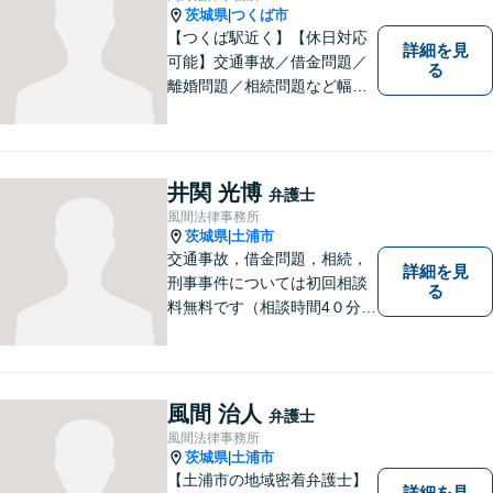
茨城県
つくば市
|
【つくば駅近く】【休日対応
詳細を見
可能】交通事故／借金問題／
る
離婚問題／相続問題など幅広
い分野に対応可能。法律的な
解決だけでなく、 一緒に悩
み、考え、依頼者様の希望を
実現するために精一杯努力い
井関 光博
弁護士
たします。お気軽にご相談く
風間法律事務所
ださい。
茨城県
土浦市
|
交通事故，借金問題，相続，
詳細を見
刑事事件については初回相談
る
料無料です（相談時間4０分ま
で）。
風間 治人
弁護士
風間法律事務所
茨城県
土浦市
|
【土浦市の地域密着弁護士】
詳細を見