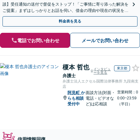
談】受任通知の送付で督促をストップ！「ご事情に寄り添った解決を
ご提案」まずはしっかりとお話を伺い、借金の理由や現在の状況を丁
寧にお聞きするので、ぜひお気軽にご相談ください。
料金表を見る
電話でお問い合わせ
メールでお問い合わせ
榎本 哲也
東京都
インタビュ
ーを見る
弁護士
弁護士法人エクセル国際法律事務所 九段南支
店
営業時間：0
阿見町
か
面談方法(対面・
らも相談
電話・ビデオな
0:00~23:59
受付中
ど)は応相談
（平日）
信用情報回復