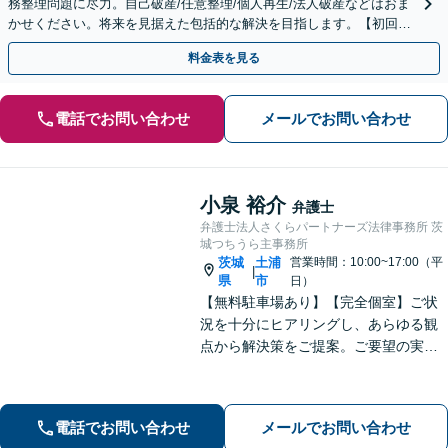
務整理問題に尽力。自己破産/任意整理/個人再生/法人破産などはおま
かせください。将来を見据えた包括的な解決を目指します。【初回面
談無料】【法テラス利用可】【休日・夜間対応可】
料金表を見る
電話でお問い合わせ
メールでお問い合わせ
小泉 裕介
弁護士
弁護士法人さくらパートナーズ法律事務所 茨
城つちうら主事務所
茨城
土浦
営業時間：10:00~17:00（平
|
県
市
日）
【無料駐車場あり】【完全個室】ご状
況を十分にヒアリングし、あらゆる観
点から解決策をご提案。ご要望の実現
に向け、細やかなサポートに努めます
【刑事事件】起訴されないための弁護
活動に注力。交通事故・相続問題も実
電話でお問い合わせ
メールでお問い合わせ
績豊富【夜間休日対応】【土浦駅より