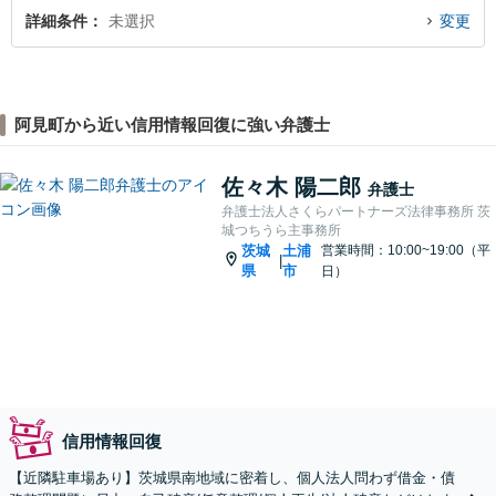
詳細条件
未選択
変更
阿見町から近い信用情報回復に強い弁護士
佐々木 陽二郎
弁護士
弁護士法人さくらパートナーズ法律事務所 茨
城つちうら主事務所
茨城
土浦
営業時間：10:00~19:00（平
|
県
市
日）
信用情報回復
【近隣駐車場あり】茨城県南地域に密着し、個人法人問わず借金・債