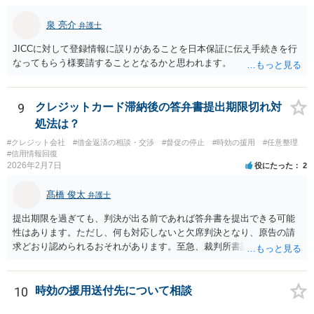
泉 亮介
弁護士
JICCに対して登録情報に誤りがあることを日本保証に伝え手続きを行
なってもらう様要請することとなるかと思われます。
9
クレジットカード滞納後の答弁書提出期限切れ対
処法は？
#クレジット会社
#借金返済の相談・交渉
#督促の停止
#時効の援用
#任意整理
#信用情報回復
2026年2月7日
役にたった
2
髙橋 俊太
弁護士
提出期限を過ぎても、判決が出る前であれば答弁書を提出できる可能
性はあります。ただし、何も対応しないと欠席判決となり、原告の請
求どおり認められるおそれがあります。至急、裁判所書記官に連絡し
現状を確認のうえ、遅れてでも答弁書を提出した方がよいでしょう。
10
時効の援用送付先について相談