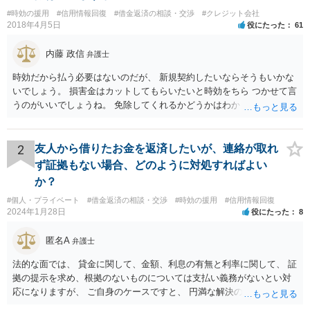
#時効の援用
#信用情報回復
#借金返済の相談・交渉
#クレジット会社
2018年4月5日
役にたった
61
内藤 政信
弁護士
時効だから払う必要はないのだが、 新規契約したいならそうもいかな
いでしょう。 損害金はカットしてもらいたいと時効をちら つかせて言
うのがいいでしょうね。 免除してくれるかどうかはわかりませんが。
2
友人から借りたお金を返済したいが、連絡が取れ
ず証拠もない場合、どのように対処すればよい
か？
#個人・プライベート
#借金返済の相談・交渉
#時効の援用
#信用情報回復
2024年1月28日
役にたった
8
匿名A
弁護士
法的な面では、 貸金に関して、金額、利息の有無と利率に関して、 証
拠の提示を求め、根拠のないものについては支払い義務がないとい対
応になりますが、 ご自身のケースですと、 円満な解決のため、一定程
度譲歩することもありうるかと思います（譲歩すべきと言っているわ