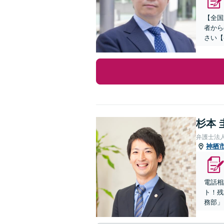
【全国
者から
さい【
杉本 
弁護士法
神栖
電話相
ト！残
務部」