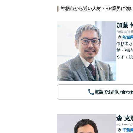
神栖市から近い人材・HR業界に強
加藤 
加藤法律
茨城
依頼者さ
婚・相続
やすく説
電話でお問い合わ
森 克
ベリーベ
千葉