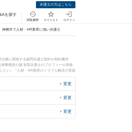
弁護士の方はこちら
&Aを探す
閲覧履歴
マイリスト
ログイン
神栖市で人材・HR業界に強い弁護士
業法務に関係する顧問弁護士契約や契約書作
律事務所の瀧 智英弁護士のプロフィール情報
したい』『人材・HR業界のトラブル解決の実績
お困りの相談者さんにおすすめです。
変更
変更
変更