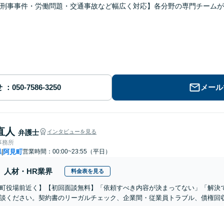
・刑事事件・労働問題・交通事故など幅広く対応】各分野の専門チーム
せ
メール
直人
弁護士
インタビューを見る
事務所
県
阿見町
営業時間：00:00~23:55（平日）
|
人材・HR業界
料金表を見る
町役場前近く】【初回面談無料】「依頼すべき内容が決まってない」「解決
談ください。契約書のリーガルチェック、企業間・従業員トラブル、債権回