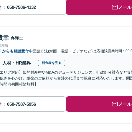
せ
メール
貴幸
弁護士
事務所
市
からも相談受付中
面談方法(対面・電話・ビデオなど)は応相談
営業時間：09:0
人材・HR業界
料金表を見る
エリア対応】知的財産権やM&Aのデューデリジェンス、行政処分対応など専
低さを心がけ、単発のご依頼から交渉の代理まで親身に対応いたします。問
時間内初回相談無料】
せ
メール