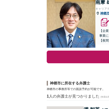
南摩 
キャリア
神栖
【企業
事業に
【夜間
神栖市に所在する弁護士
神栖市の事務所等での面談予約が可能です。
1
人の弁護士が見つかりました
(検索結