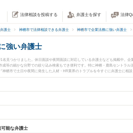
法律相談を投稿する
弁護士を探す
法律Q
弁護士
神栖市で法律相談できる弁護士
神栖市で企業法務に強い弁護士
界に強い弁護士
が1名見つかりました。休日面談や夜間面談に対応している弁護士なども掲載中。企
作成等の細かな分野での絞り込み検索もでき便利です。特に神栖・鹿島セントラル法
『神栖市で土日や夜間に発生した人材・HR業界のトラブルを今すぐに弁護士に相談
無料で人材・HR業界を法律相談できる神栖市内の弁護士に相談予約したい』などで
談可能な弁護士