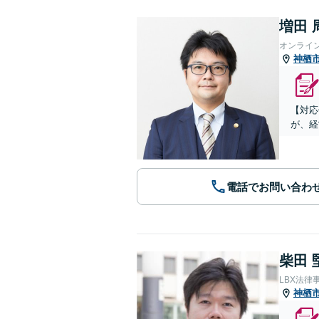
増田 
オンライ
神栖
【対応
が、経
電話でお問い合わ
柴田 
LBX法律
神栖