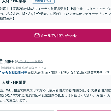
人材・HR業界
料金表を見る
対応】【著書2作がM&Aフォーラム賞正賞受賞】上場企業、スタートアップ
のご相談多数。M＆Aを仲介業者に丸投げしていませんか？デューデリジェ
初回無料】
メールでお問い合わせ
圭
弁護士
インタビューを見る
人勝浦総合法律事務所 大阪オフィス
市
からも相談受付中
面談方法(対面・電話・ビデオなど)は応相談
営業時間：09:3
人材・HR業界
談、WEB相談で関東エリア対応【使用者側の労働問題に強い】労働者側の出
業代の請求や問題社員対応や就業規則の見直しはお任せください。月額5.5
として支援します。