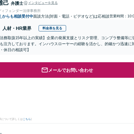
雄己
弁護士
インタビューを見る
ディフェンダー法律事務所
市
からも相談受付中
面談方法(対面・電話・ビデオなど)は応相談
営業時間：10:0
人材・HR業界
料金表を見る
法務取扱15年以上の実績】企業の発展支援とリスク管理、コンプラ整備等に
も注力しております。インハウスローヤーの経験を活かし、的確かつ迅速に
・休日の相談可】
メールでお問い合わせ
果について詳しくは
こちら
)