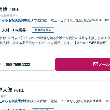
周治
弁護士
ン法律事務所タマ
市
からも相談受付中
面談方法(対面・電話・ビデオなど)は応相談
営業時間：10:0
人材・HR業界
料金表を見る
件数150件以上】ビジネスの現場を知る弁護士が貴社の成長を支援します！
営判断に資する実用的なアドバイスを提示します。【メール・WEB面談可】
せ
メール
堅太郎
弁護士
事務所
市
からも相談受付中
面談方法(対面・電話・ビデオなど)は応相談
営業時間：09:0