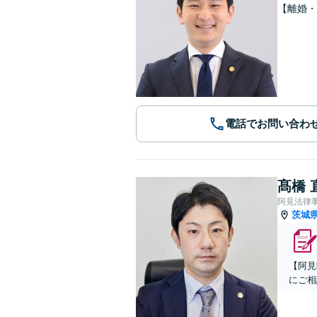
【離婚
電話でお問い合わ
髙橋 
阿見法律
茨城
【阿見
にご相