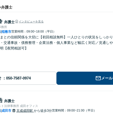
い弁護士
怜
弁護士
インタビューを見る
事務所
県
稲敷市
営業時間：09:00~18:00（平日）
|
まとの信頼関係を大切に【初回相談無料】一人ひとりの状況をしっかり
・交通事故・債務整理・企業法務・個人事業など幅広く対応／見通しや
明【夜間相談可】
せ
メール
浩
弁護士
スト法律事務所 成田オフィス
県
成田市
京成成田駅
から徒歩3分
営業時間：09:00~21:00（平日）
|