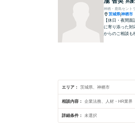
瀧 智英
弁護
神栖・鹿島セント
茨城県
神栖市
|
【休日・夜間面
に寄り添った対
からのご相談も
エリア
茨城県、神栖市
相談内容
企業法務、人材・HR業界
詳細条件
未選択