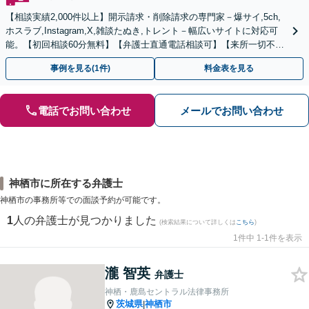
【相談実績2,000件以上】開示請求・削除請求の専門家－爆サイ,5ch,
ホスラブ,Instagram,X,雑談たぬき,トレント－幅広いサイトに対応可
能。【初回相談60分無料】【弁護士直通電話相談可】【来所一切不
要】【夜間・休日面談可】
事例を見る(1件)
料金表を見る
電話でお問い合わせ
メールでお問い合わせ
神栖市に所在する弁護士
神栖市の事務所等での面談予約が可能です。
1
人の弁護士が見つかりました
(検索結果について詳しくは
こちら
)
1件中 1-1件を表示
瀧 智英
弁護士
神栖・鹿島セントラル法律事務所
茨城県
神栖市
|