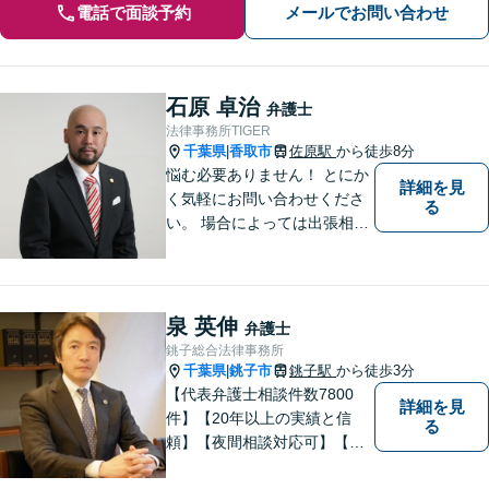
電話で面談予約
メールでお問い合わせ
石原 卓治
弁護士
法律事務所TIGER
千葉県
香取市
佐原駅
から徒歩8分
|
悩む必要ありません！ とにか
詳細を見
く気軽にお問い合わせくださ
る
い。 場合によっては出張相談
もさせていただきます。 htt
p://law-office-tiger.com/
泉 英伸
弁護士
銚子総合法律事務所
千葉県
銚子市
銚子駅
から徒歩3分
|
【代表弁護士相談件数7800
詳細を見
件】【20年以上の実績と信
る
頼】【夜間相談対応可】【法
テラス利用可】代表弁護士の