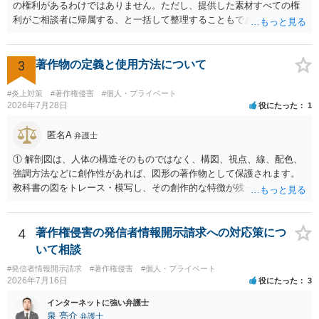
しての色彩が強まり、リスクが高まる可能性があります。 公開前に変
の権利があるわけではありません。ただし、提供した素材すべての権
更・確認しておく事項については、公開の場でアドバイスするにも限
利がご相談者に帰属する、と一括して整理することもできません。 ご
界があるかと思うので、資料等を持参の上、弁護士に相談されること
自身が撮影・執筆した写真や文章は、創作性があれば原則としてご自
も一つかと存じます。
身が著作権者です。 他方、ブランド名、文字主体のロゴ、商品情報、
短いキャッチコピー、販売コンセプトなどは、通常、著作物には当た
3
著作物の定義と使用方法について
りません。ただし、ロゴに独自の図形やイラスト等が含まれる場合に
は、その表現部分が著作物となる可能性があります。 また、人物写真
#炎上対策
#著作権侵害
#個人・プライベート
の著作権は撮影者に、肖像に関する権利は被写体本人に帰属します
2026年7月28日
役にたった
1
（著作権法2条・17条）。 ウェブサイト全体に当然に著作権が生じる
わけではありません。デザイナーが独自に制作したイラストやバナー
匿名A
弁護士
等は別として、一般的なレイアウトや配色、依頼者から提供された素
① 解剖図は、人体の構造そのものではなく、構図、視点、線、配色、
材を希望に沿って配置した部分には、通常、著作物性は認められにく
強調方法などに創作性があれば、図形の著作物として保護されます。
いと考えられます。仮に具体的な画面構成の一部に創作性が認められ
教科書の図をトレース・模写し、その創作的な特徴が残っていれば、
ても、その権利は当該部分に限られ、ご相談者の写真や文章等を制作
完全一致でなくても複製・翻案に当たる可能性があります。非営利で
実績として掲載する権限まで当然に生じるものではありません。 もっ
も、SNSへの公開は私的使用には当たりません。 ② 出典を記載するだ
とも、契約書がなくても、見積書、メール、利用規約等に実績掲載へ
けでは、適法な引用にはなりません。自分の説明や批評が主で、図が
4
著作権侵害の発信者情報開示請求への対応策につ
の同意があれば別です。また、単に制作を担当した事実を記載した
その説明に必要な従たる資料であること、引用部分が明確に区別さ
り、公開中のサイトへリンクしたりする行為まで当然に禁止できると
いて相談
れ、必要な範囲に限られていることなどが必要です。勉強ノートの教
は限りません。 人物写真については、通常のSNSへの無断掲載と同
#発信者情報開示請求
#著作権侵害
#個人・プライベート
材として図そのものを中心的に掲載する場合、引用と認められにくい
様、掲載目的、態様、必要性、本人の特定可能性等から判断されま
2026年7月16日
役にたった
3
でしょう。 文章についても、単に所々表現を変えただけで適法になる
す。営業目的であり、本人も掲載を拒否していることは、違法性を認
とは限りません。医学上の事実を理解したうえで、ご自身の表現と構
インターネットに強い弁護士
める方向の事情となりますが、自動的に肖像権侵害となるわけではあ
成でまとめる必要があります。 安全にSNSで公開するには、教科書の
泉 亮介
弁護士
りません。 まず、見積書、メール、チャット、デザイナーの利用規約