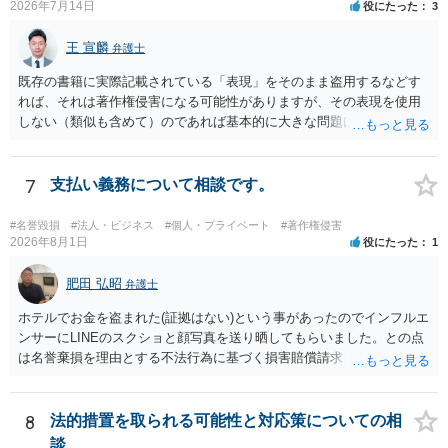
2026年7月14日
役にたった
3
やプレゼントでも、著作権侵害は成立し得ます。商標権については、
有料か無料かよりも、商標として使用しているかが重要です。 また、
王 宣麟
弁護士
日本の商標権は原則として日本国内にのみ効力を持ちます。外国で販
売する場合は、販売国の商標・意匠等を確認する必要があります。 他
既存の書籍に実際記載されている「表現」をそのまま盗用するなどす
の作家の例は、許諾を得ている、権利が消滅している、侵害に当たら
れば、それは著作権侵害になる可能性がありますが、その表現を使用
ない、又は単に権利行使されていないなど、様々な可能性がありま
しない（類似も含めて）のであれば基本的に大きな問題は生じないか
す。他人が販売していることだけでは、適法とは判断できません。
と思います。 著作権が守るのは「アイデア」ではなく「具体的な表
現」であり、昔話の大筋や設定の骨子だけを使うのは、一般にアイデ
ア利用の範囲です。 一方で、特定の作品の文章をそのまま使うことは
7
支払い義務について相談です。
もちろん、表現の選び方や展開が「その作品の本質的特徴を直接感得
できる」レベルだと、翻案や二次的著作物の問題が出ますのでこの点
#名誉毀損
#法人・ビジネス
#個人・プライベート
#著作権侵害
はご留意ください。
2026年8月1日
役にたった
1
肥田 弘昭
弁護士
ホテルでお金を盗まれた(証拠はない)という事があったのでインフルエ
ンサーにLINEのスクショと顔写真を送り晒してもらいました。との点
は名誉棄損を理由とする不法行為に基づく損害賠償請求（共同不法行
為）の対象となるかと思います。但し、慰謝料額としては、「その後
その人が会社を経営しているようで仕事が飛んだとのことでその分の
賠償金と8人分の従業員の年間利益を請求すると言われています。」で
8
法的措置を取られる可能性と対応策についての相
の計算がすべて損害とならないかと思いますので、損害額で争っても
談