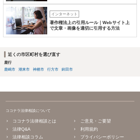
いて著作権を取得することを意味するものではありません。 JASRAC
への登録は必須ではありません。登録を希望する場合は、自分が作
インターネット
詞、作曲、編曲等にどの程度創作的に関与したかを説明できることが
重要です。 4．音楽配信やライブについて SpotifyやApple Musicでの
著作権法上の引用ルール｜Webサイト上
配信、販売、ライブでの歌唱も、Sunoの規約上の商用利用条件を満た
で文章・画像を適切に引用する方法
せば、原則として可能です。ただし、配信サービスごとのAI生成音楽
に関する規約も確認する必要があります。 5．注意点について 生成
日、有料プランの契約状況、プロンプト、修正・編集の履歴を保存し
ておくことをお勧めします。また、既存の楽曲と偶然類似する可能性
近くの市区町村を選び直す
や、第三者が同じような楽曲を生成する可能性にも注意が必要です。
鹿行
最終的には、個別の楽曲の制作過程と、利用時点のSuno及び配信サー
鹿嶋市
潮来市
神栖市
行方市
鉾田市
ビスの規約を確認して判断することになります。
ココナラ法律相談について
ココナラ法律相談とは
ご意見・ご要望
法律Q&A
利用規約
法律相談コラム
プライバシーポリシー