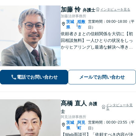
加藤 怜
弁護士
インタビューを見る
加藤法律事務所
茨城
稲敷
営業時間：09:00~18:00（平
|
県
市
日）
依頼者さまとの信頼関係を大切に【初
回相談無料】一人ひとりの状況をしっ
かりヒアリングし最適な解決へ導きま
す／離婚・相続・交通事故・債務整
理・企業法務・個人事業など幅広く対
応／見通しや方針を明確に提案／弁護
士費用もわかりやすく説明【夜間相談
電話でお問い合わせ
メールでお問い合わせ
可】
髙橋 直人
弁護
インタビューを見
る
士
阿見法律事務所
茨城
阿見
営業時間：00:00~23:55（平
|
県
町
日）
【Web面談可】「依頼すべき内容が決