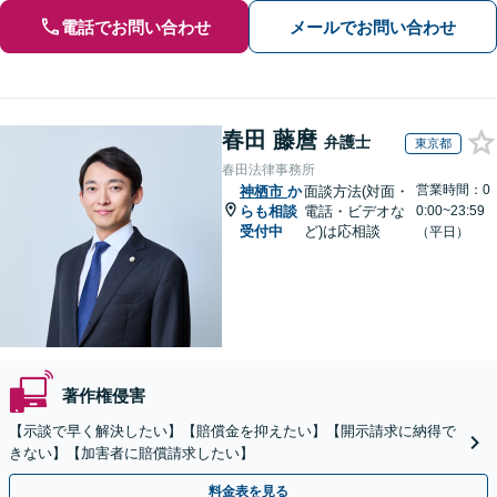
電話でお問い合わせ
メールでお問い合わせ
春田 藤麿
弁護士
東京都
春田法律事務所
営業時間：0
神栖市
か
面談方法(対面・
らも相談
電話・ビデオな
0:00~23:59
受付中
ど)は応相談
（平日）
著作権侵害
【示談で早く解決したい】【賠償金を抑えたい】【開示請求に納得で
きない】【加害者に賠償請求したい】
料金表を見る