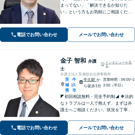
まってない」「解決できるか知りた
い」という方もお気軽にご相談くださ
い【阿見町役場近く】相続問題、 交通
事故、 借金問題、 企業法務など幅広く
対応できます
電話でお問い合わせ
メールでお問い合わせ
金子 智和
弁護
インタビューを見
る
士
弁護士法人長瀬総合法律事務所
茨
牛
牛久駅
か
営業時間：06:00~2
城
久
|
3:00（平日）
ら徒歩1分
県
市
◤初回相談無料・完全予約制◢ 🔶法的
なトラブルは一人で抱えず、まずは弁
護士へご相談ください。状況を丁寧に
伺い、最適な解決への道筋を共に考え
ます。弁護士があなたの権利を守るた
電話でお問い合わせ
メールでお問い合わせ
め、誠実にサポート。 【刑事・事故・