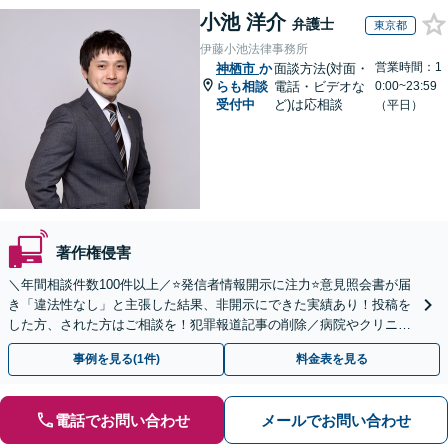
小池 洋介
弁護士
東京都
伊藤小池法律事務所
営業時間：1
神栖市
か
面談方法(対面・
らも相談
電話・ビデオな
0:00~23:59
受付中
ど)は応相談
（平日）
著作権侵害
＼年間相談件数100件以上／⭐️発信者情報開示に注力⭐️意見照会書が届
き「違法性なし」と主張した結果、非開示にできた実績あり！投稿を
した方、された方はご相談を！犯罪報道記事の削除／病院やクリニッ
クの口コミ対策／AV出演歴の削除／トレントなど
事例を見る(1件)
料金表を見る
電話でお問い合わせ
メールでお問い合わせ