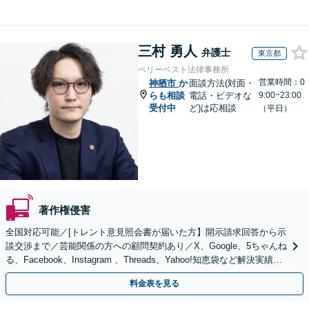
三村 勇人
弁護士
東京都
ベリーベスト法律事務所
営業時間：0
神栖市
か
面談方法(対面・
らも相談
電話・ビデオな
9:00~23:00
受付中
ど)は応相談
（平日）
著作権侵害
全国対応可能／[トレント意見照会書が届いた方】開示請求回答から示
談交渉まで／芸能関係の方への顧問契約あり／X、Google、5ちゃんね
る、Facebook、Instagram 、Threads、Yahoo!知恵袋など解決実績豊
富
料金表を見る