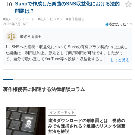
細な検討が必要です。遅延損害金の発生なども確認するとよいでしょ
10
Sunoで作成した楽曲のSNS収益化における法的
う。 ６弁護士に窓口を一本化して、直接連絡を避けることも方法の一
問題は？
つです。
#個人・プライベート
#法人・ビジネス
#著作権侵害
2026年7月16日
役にたった
1
匿名A
弁護士
1．SNSへの投稿・収益化について Sunoの有料プラン契約中に生成し
た楽曲は、利用規約上、原則として商用利用が可能です。したがっ
て、自分で歌い直してYouTube等へ投稿・収益化することも、通常は
可能と考えられます。ただし、生成時点のプランと最新の利用規約は
確認してください。 2．メロディーや伴奏の使用について AIボーカル
を自分の歌声に差し替えても、メロディーや伴奏を使用する以上、Su
noの規約が適用されます。有料プランで適法に生成したものであれ
著作権侵害に関連する法律相談コラム
ば、原則として使用可能です。 3．著作権とJASRAC登録について Su
noが商用利用を認めていても、日本法上、その楽曲に著作権が発生す
るとは限りません。AIが自動生成したメロディーや伴奏について、人
の創作的な関与が乏しい場合、著作権が認められない可能性がありま
インターネット
す。自分で歌い直しただけで、作曲部分の著作権が発生するわけでも
ありません。 なお、自分で歌い直した歌唱については、楽曲自体に著
違法ダウンロードの刑事罰とは｜視聴の
作権が成立するか否かとは別に、実演家としての著作隣接権が生じま
みでも逮捕される？逮捕のリスクや回避
す。ただし、この権利は、Sunoが生成したメロディーや伴奏自体につ
方法を解説