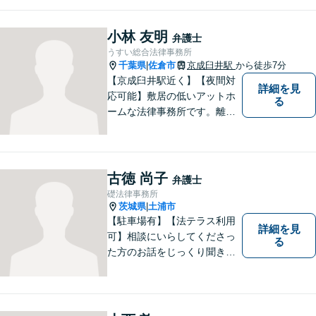
泉英伸は、弁護士会・銚子市
の委員会等の活動を通じて地
域の皆様の生活に貢献してま
小林 友明
弁護士
いりました。豊富な経験を活
うすい総合法律事務所
かし地域の法律問題をサポー
千葉県
佐倉市
京成臼井駅
から徒歩7分
|
トいたします。
【京成臼井駅近く】【夜間対
詳細を見
応可能】敷居の低いアットホ
る
ームな法律事務所です。離婚
問題／相続問題／交通事故／
刑事事件／企業法務など、幅
広い法律トラブルに対応。
【地域に根差し他弁護士】的
古徳 尚子
弁護士
確なアドバイスやサポートで
礎法律事務所
ご相談者様のお役に立てるよ
茨城県
土浦市
|
う尽力します。
【駐車場有】【法テラス利用
詳細を見
可】相談にいらしてくださっ
る
た方のお話をじっくり聞き、
ともに解決方法を考えていく
ことを心がけています。法律
相談は早めの相談が大切で
す。皆様が相談しやすい環境