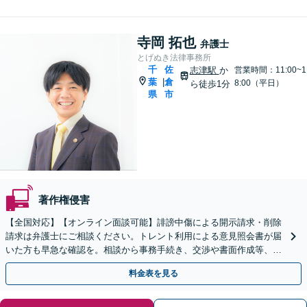
相続・労災・離婚・不動産・企業法
務】
寺岡 拓也
弁護士
とげぬき法律事務所
千
佐
志津駅
か
営業時間：11:00~1
葉
倉
|
8:00（平日）
ら徒歩1分
県
市
著作権侵害
【全国対応】【オンライン面談可能】誹謗中傷による開示請求・削除
請求は弁護士にご相談ください。トレント利用による意見照会書が届
いた方も早急な確認を。相談から事務手続き、交渉や書面作成等、全
て私が対応します。
料金表を見る