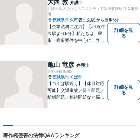
大西 敦
弁護士
を整えておりますので、お気
弁護士法人ひたちのフロンティア法律事務所 牛久事務
軽にご相談ください。
所
茨城県
牛久市
牛久駅
から徒歩5分
|
【企業法務に注力】【JR線牛
詳細を見
久駅より5分】私たちは、民
る
事・商事案件を中心に、弁護
士活動に取り組んでおりま
す。特に、企業法務について
は法律資料を迅速に用いた、
亀山 竜彦
弁護士
的確なアプローチで活動に取
岡野法律事務所
り組んでおります。是非、お
茨城県
つくば市
|
気軽にご相談ください。
【つくば駅近く】【休日対応
詳細を見
可能】交通事故／借金問題／
る
離婚問題／相続問題など幅広
い分野に対応可能。法律的な
解決だけでなく、 一緒に悩
み、考え、依頼者様の希望を
実現するために精一杯努力い
たします。お気軽にご相談く
著作権侵害の法律Q&Aランキング
ださい。