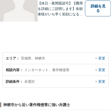
【休日・夜間面談可】【費用
詳細を見
を詳細にご説明します】依頼
る
者様がいち早く笑顔になるよ
うご事情やお気持ちに寄り添
った対応を心がけておりま
す。鹿行地区に限らず、千葉
県香取市や銚子市などにお住
まいの皆さまからのご相談も
積極的にお受けしています。
エリア
茨城県、神栖市
変更
相談内容
インターネット、著作権侵害
変更
詳細条件
未選択
変更
神栖市から近い著作権侵害に強い弁護士