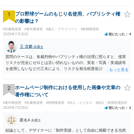
1
プロ野球ゲームのもじり名使用、パブリシティ権
の影響は？
#肖像権侵害
#著作権侵害
#個人・プライベート
#商標権侵害
2026年7月30日
役にたった
4
王 宣麟
弁護士
質問のケースは、各裁判例やパブリシティ権の法理に照らすと、侵害
リスクが完全にゼロとは言い切れないものの、実名・写真・実成績等
を使用しないなどの工夫により、リスクを相当程度低減できる設計に
なっているかと思います。 ただし、「野球ファンであれば元の選手を
推測できる」という点は、裁判で争われた場合に「専ら顧客吸引力の
利用を目的とする」と判断される余地を残すため、一定の注意が必要
2
ホームページ制作における使用した画像や文章の
です。 また、広告収益の有無は、侵害判断に一定の影響を与える可能
著作権について
性がありますが、決定的要因ではありません。 パブリシティ権侵害の
#著作権侵害
#肖像権侵害
#商標権侵害
#法人・ビジネス
#訴訟・損害賠償請求
成否は、主に「専ら顧客吸引力の利用を目的とするか」という点で判
2026年7月29日
役にたった
2
断されます。広告収益があることは「商業的目的」を強く示す要素で
すが、それだけで直ちに侵害となるわけではありません。完全無償・
匿名A
弁護士
非営利であれば「表現の自由」「創作物」としての側面が強く評価さ
れる可能性があります。一方、広告収益がある場合は「商業利用」と
結論として、デザイナーに「制作実績」として自由に掲載できる当然