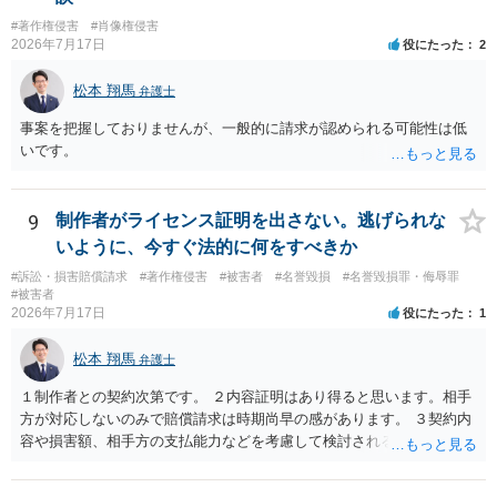
良いかと思います。ご参考にしてください。
#著作権侵害
#肖像権侵害
2026年7月17日
役にたった
2
松本 翔馬
弁護士
事案を把握しておりませんが、一般的に請求が認められる可能性は低
いです。
9
制作者がライセンス証明を出さない。逃げられな
いように、今すぐ法的に何をすべきか
#訴訟・損害賠償請求
#著作権侵害
#被害者
#名誉毀損
#名誉毀損罪・侮辱罪
#被害者
2026年7月17日
役にたった
1
松本 翔馬
弁護士
１制作者との契約次第です。 ２内容証明はあり得ると思います。相手
方が対応しないのみで賠償請求は時期尚早の感があります。 ３契約内
容や損害額、相手方の支払能力などを考慮して検討されるとよいでし
ょう ４損害賠償請求が考えられます。調査費用や弁護士費用も含め請
求する場合もありますが、認められるのはごく一部です。 ５事案の詳