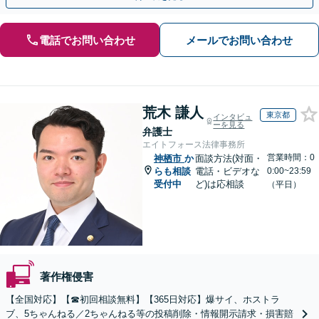
電話でお問い合わせ
メールでお問い合わせ
荒木 謙人
東京都
インタビュ
ーを見る
弁護士
エイトフォース法律事務所
営業時間：0
神栖市
か
面談方法(対面・
らも相談
電話・ビデオな
0:00~23:59
受付中
ど)は応相談
（平日）
著作権侵害
【全国対応】【☎︎初回相談無料】【365日対応】爆サイ、ホストラ
ブ、5ちゃんねる／2ちゃんねる等の投稿削除・情報開示請求・損害賠