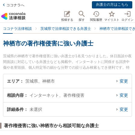
弁護士の方はこちら
ココナラへ
投稿する
探す
閲覧履歴
マイリスト
ログイン
ココナラ法律相談
茨城県で法律相談できる弁護士
神栖市で法律相談で
神栖市の著作権侵害に強い弁護士
茨城県の神栖市で著作権侵害に強い弁護士が1名見つかりました。休日面談や夜
間面談に対応している弁護士なども掲載中。インターネットに関係する誹謗中
傷や名誉毀損、個人特定等の細かな分野での絞り込み検索もでき便利です。特
に神栖・鹿島セントラル法律事務所の瀧 智英弁護士のプロフィール情報や弁護
士費用、強みなどが注目されています。『神栖市で土日や夜間に発生した著作
エリア
茨城県、神栖市
変更
権侵害のトラブルを今すぐに弁護士に相談したい』『著作権侵害のトラブル解
決の実績豊富な近くの弁護士を検索したい』『初回相談無料で著作権侵害を法
相談内容
インターネット、著作権侵害
変更
律相談できる神栖市内の弁護士に相談予約したい』などでお困りの相談者さん
におすすめです。
詳細条件
未選択
変更
著作権侵害に強い神栖市から相談可能な弁護士