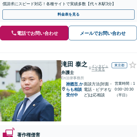
償請求にスピード対応！各種サイトで実績多数【代々木駅3分】
料金表を見る
電話でお問い合わせ
メールでお問い合わせ
滝田 泰之
東京都
インタビュ
ーを見る
弁護士
En法律事務所
営業時間：1
神栖市
か
面談方法(対面・
らも相談
電話・ビデオな
0:00~20:30
受付中
ど)は応相談
（平日）
著作権侵害