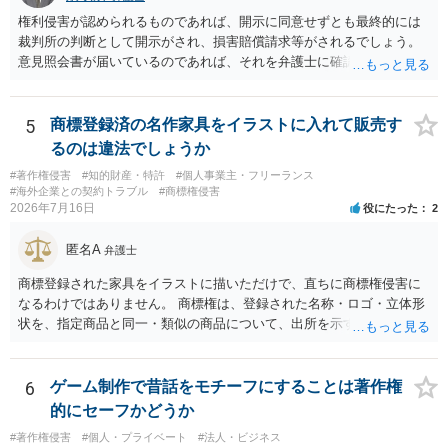
図をトレース・模写した部分は掲載せず、人体の構造という事実を基
を確認したうえで、「提供素材及びこれを含む画面の複製・SNS掲載
権利侵害が認められるものであれば、開示に同意せずとも最終的には
に、自分で構図や表現を工夫して作図する方法が考えられます。ま
を許諾しない」と書面で明確に通知することをお勧めします。すでに
裁判所の判断として開示がされ、損害賠償請求等がされるでしょう。
た、改変・SNS掲載が認められたオープンライセンス素材を、利用条
掲載された場合は、URL、掲載日時、画面を保存してから削除を求め
意見照会書が届いているのであれば、それを弁護士に確認してもらっ
件に従って使う方法もあります。トレースした図を残したい場合は、
てください。
た上で、アドバイスをうけ、必要であれば弁護士に依頼をされると良
自分だけの学習用にとどめるのが安全です。
いかと思われます。
5
商標登録済の名作家具をイラストに入れて販売す
るのは違法でしょうか
#著作権侵害
#知的財産・特許
#個人事業主・フリーランス
#海外企業との契約トラブル
#商標権侵害
2026年7月16日
役にたった
2
匿名A
弁護士
商標登録された家具をイラストに描いただけで、直ちに商標権侵害に
なるわけではありません。 商標権は、登録された名称・ロゴ・立体形
状を、指定商品と同一・類似の商品について、出所を示す表示として
使用した場合に問題となります。したがって、家具を作品の題材とし
て描くにとどまる場合は、通常、商標権侵害にはなりにくいと考えら
れます。 ただし、家具名や特徴的な形状を商品名・広告に大きく表示
6
ゲーム制作で昔話をモチーフにすることは著作権
し、公式商品やライセンス商品と誤認させる販売方法であれば、商標
的にセーフかどうか
権や不正競争防止法上の問題が生じ得ます。家具のデザインに著作権
#著作権侵害
#個人・プライベート
#法人・ビジネス
が認められる場合は、著作権も別途問題となります。 無料のSNS投稿