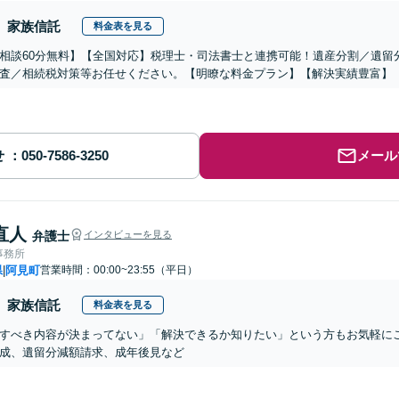
家族信託
料金表を見る
相談60分無料】【全国対応】税理士・司法書士と連携可能！遺産分割／遺留
査／相続税対策等お任せください。【明瞭な料金プラン】【解決実績豊富】
せ
メール
直人
弁護士
インタビューを見る
事務所
県
阿見町
営業時間：00:00~23:55（平日）
|
家族信託
料金表を見る
すべき内容が決まってない」「解決できるか知りたい」という方もお気軽に
成、遺留分減額請求、成年後見など