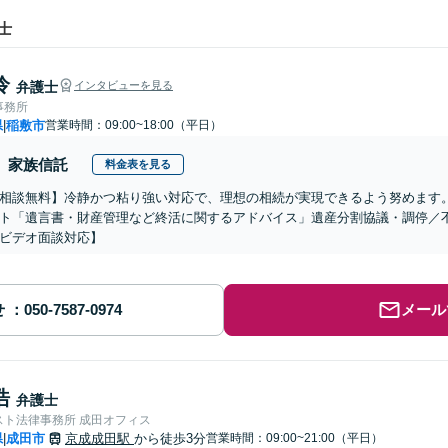
士
怜
弁護士
インタビューを見る
事務所
県
稲敷市
営業時間：09:00~18:00（平日）
|
家族信託
料金表を見る
相談無料】冷静かつ粘り強い対応で、理想の相続が実現できるよう努めます
ト「遺言書・財産管理など終活に関するアドバイス」遺産分割協議・調停／
ビデオ面談対応】
せ
メール
浩
弁護士
スト法律事務所 成田オフィス
県
成田市
京成成田駅
から徒歩3分
営業時間：09:00~21:00（平日）
|