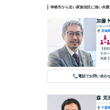
神栖市から近い家族信託に強い弁護
加藤 
加藤法律
茨城
【初回
サポー
承継【
電話でお問い合わ
森 克
ベリーベ
千葉