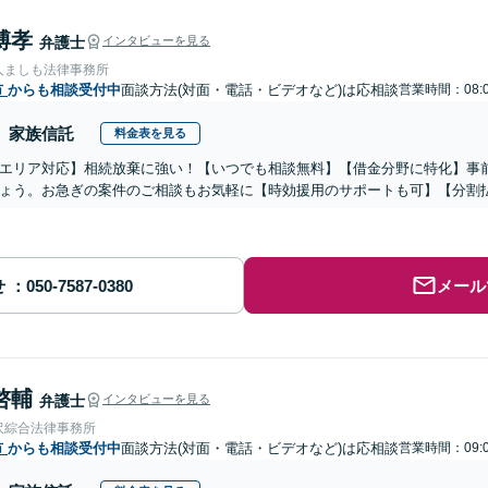
博孝
弁護士
インタビューを見る
人ましも法律事務所
市
からも相談受付中
面談方法(対面・電話・ビデオなど)は応相談
営業時間：08:0
家族信託
料金表を見る
エリア対応】相続放棄に強い！【いつでも相談無料】【借金分野に特化】事
ょう。お急ぎの案件のご相談もお気軽に【時効援用のサポートも可】【分割
せ
メール
啓輔
弁護士
インタビューを見る
沢綜合法律事務所
市
からも相談受付中
面談方法(対面・電話・ビデオなど)は応相談
営業時間：09:0