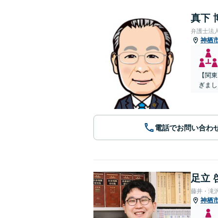
真下 
弁護士法
神栖
【関東
ぎまし
電話でお問い合わ
足立 
藤井・滝
神栖