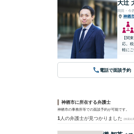
大辻 
岡田・今
神栖
【関東
応。税
軽にご
電話で面談予約
神栖市に所在する弁護士
神栖市の事務所等での面談予約が可能です。
1
人の弁護士が見つかりました
(検索結