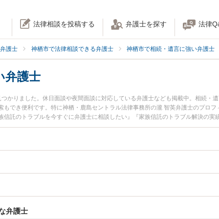
法律相談を投稿する
弁護士を探す
法律Q
弁護士
神栖市で法律相談できる弁護士
神栖市で相続・遺言に強い弁護士
い弁護士
見つかりました。休日面談や夜間面談に対応している弁護士なども掲載中。相続・
索もでき便利です。特に神栖・鹿島セントラル法律事務所の瀧 智英弁護士のプロフ
族信託のトラブルを今すぐに弁護士に相談したい』『家族信託のトラブル解決の実
護士に相談予約したい』などでお困りの相談者さんにおすすめです。
な弁護士