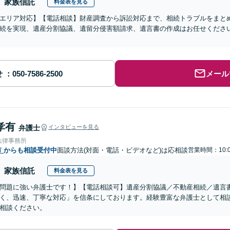
家族信託
料金表を見る
エリア対応】【電話相談】財産調査から訴訟対応まで、相続トラブルをまと
続を実現、遺産分割協議、遺留分侵害額請求、遺言書の作成はお任せくださ
せ
メール
孝有
弁護士
インタビューを見る
法律事務所
市
からも相談受付中
面談方法(対面・電話・ビデオなど)は応相談
営業時間：10:0
家族信託
料金表を見る
問題に強い弁護士です！】【電話相談可】遺産分割協議／不動産相続／遺言
く、迅速、丁寧な対応」を信条にしております。経験豊富な弁護士として相
相談ください。