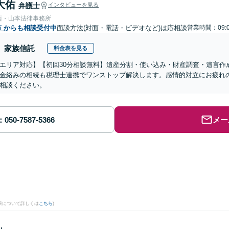
大佑
弁護士
インタビューを見る
西・山本法律事務所
市
からも相談受付中
面談方法(対面・電話・ビデオなど)は応相談
営業時間：09:0
家族信託
料金表を見る
エリア対応】【初回30分相談無料】遺産分割・使い込み・財産調査・遺言作
金絡みの相続も税理士連携でワンストップ解決します。感情的対立にお疲れ
相談ください。
メー
果について詳しくは
こちら
)