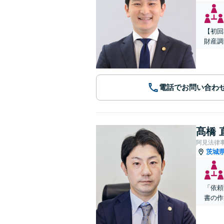
【初回
財産調
電話でお問い合わ
髙橋 
阿見法律
茨城
「依頼
書の作