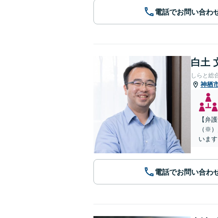
電話でお問い合わ
白土 
しらと総
神栖
【弁護
（※）
います
電話でお問い合わ