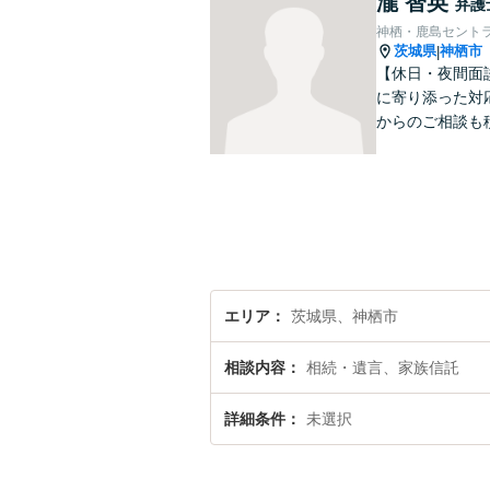
瀧 智英
弁護
神栖・鹿島セント
茨城県
神栖市
|
【休日・夜間面
に寄り添った対
からのご相談も
エリア
茨城県、神栖市
相談内容
相続・遺言、家族信託
詳細条件
未選択