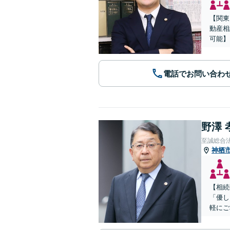
【関東
動産相
可能】
電話でお問い合わ
野澤 
至誠総合
神栖
【相続
「優し
軽にご