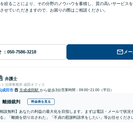
を絞ることにより、その分野のノウハウを蓄積し、質の高いサービスを
させていただきますので、お困りの際はご相談ください。
せ
メー
浩
弁護士
スト法律事務所 成田オフィス
県
成田市
京成成田駅
から徒歩3分
営業時間：09:00~21:00（平日）
|
離婚裁判
料金表を見る
相談無料】あなたの利益の最大化を目指します。まずは電話・メールで状況
る」「離婚を切り出された」「不貞の慰謝料請求をしたい」等お任せくださ