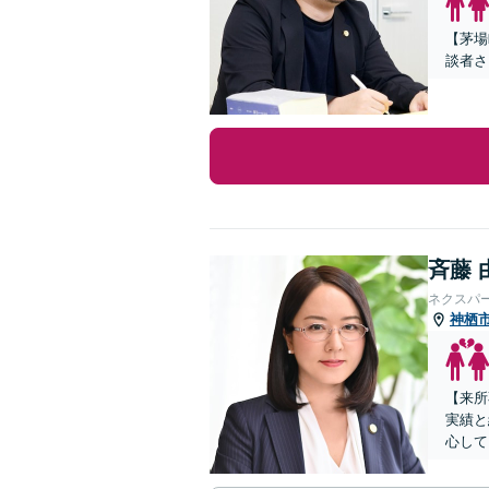
【茅場
談者さ
斉藤 
ネクスパ
神栖
【来所
実績と
心して