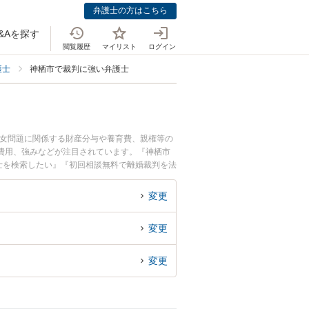
弁護士の方はこちら
&Aを探す
閲覧履歴
マイリスト
ログイン
護士
神栖市で裁判に強い弁護士
男女問題に関係する財産分与や養育費、親権等の
費用、強みなどが注目されています。『神栖市
士を検索したい』『初回相談無料で離婚裁判を法
変更
変更
変更