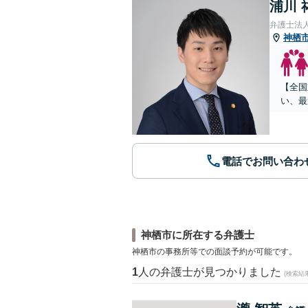
浦川 
弁護士法
神栖
【全国
い、最
電話でお問い合わ
神栖市に所在する弁護士
神栖市の事務所等での面談予約が可能です。
1
人の弁護士が見つかりました
(検索結