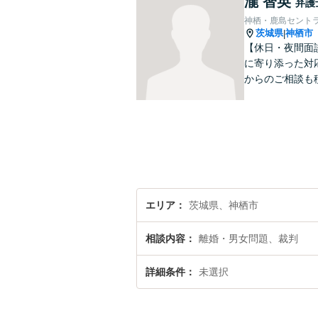
瀧 智英
弁護
神栖・鹿島セント
茨城県
神栖市
|
【休日・夜間面
に寄り添った対
からのご相談も
エリア
茨城県、神栖市
相談内容
離婚・男女問題、裁判
詳細条件
未選択