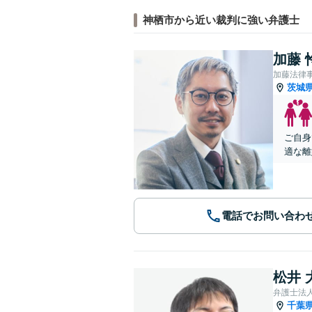
神栖市から近い裁判に強い弁護士
加藤 
加藤法律
茨城
ご自身
適な離
電話でお問い合わ
松井 
弁護士法
千葉