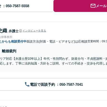
せ
メール
史織
弁護士
インタビューを見る
法律事務所
市
からも相談受付中
面談方法(対面・電話・ビデオなど)は応相談
営業時間：09:3
離婚裁判
リア対応【弁護士歴10年以上】年代・性別問わず、財産分与・不貞慰謝料・
応します。丁寧に法的知識・方針をご説明。すべての手続き・交渉を代理し
電話で面談予約