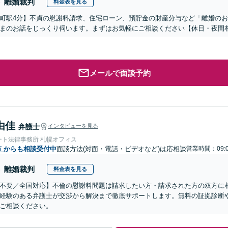
離婚裁判
料金表を見る
町駅4分】不貞の慰謝料請求、住宅ローン、預貯金の財産分与など「離婚の
まのお話をじっくり伺います。まずはお気軽にご相談ください【休日・夜間
メールで面談予約
由佳
弁護士
インタビューを見る
ート法律事務所 札幌オフィス
市
からも相談受付中
面談方法(対面・電話・ビデオなど)は応相談
営業時間：09:0
離婚裁判
料金表を見る
不要／全国対応】不倫の慰謝料問題は請求したい方・請求された方の双方に
経験のある弁護士が交渉から解決まで徹底サポートします。無料の証拠診断
ご相談ください。