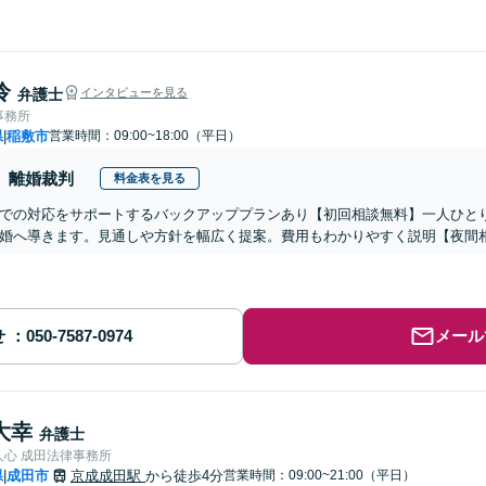
怜
弁護士
インタビューを見る
事務所
県
稲敷市
営業時間：09:00~18:00（平日）
|
離婚裁判
料金表を見る
での対応をサポートするバックアッププランあり【初回相談無料】一人ひと
婚へ導きます。見通しや方針を幅広く提案。費用もわかりやすく説明【夜間
せ
メール
大幸
弁護士
人心 成田法律事務所
県
成田市
京成成田駅
から徒歩4分
営業時間：09:00~21:00（平日）
|