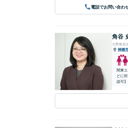
電話でお問い合わ
角谷 
大野角谷
神栖
関東エ
どに対
談可】