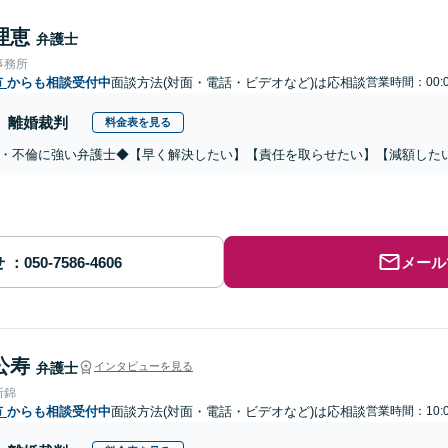
理恵
弁護士
事務所
市
からも相談受付中
面談方法(対面・電話・ビデオなど)は応相談
営業時間：00:0
離婚裁判
料金表を見る
・不倫に強い弁護士◆【早く解決したい】【責任を取らせたい】【減額した
せ
メール
公寿
弁護士
インタビューを見る
所錦
市
からも相談受付中
面談方法(対面・電話・ビデオなど)は応相談
営業時間：10:0