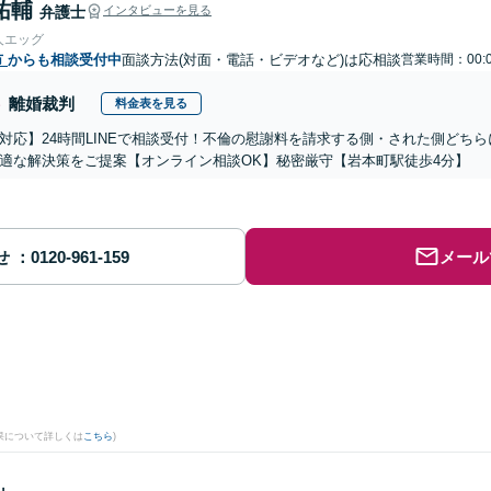
祐輔
弁護士
インタビューを見る
人エッグ
市
からも相談受付中
面談方法(対面・電話・ビデオなど)は応相談
営業時間：00:0
離婚裁判
料金表を見る
対応】24時間LINEで相談受付！不倫の慰謝料を請求する側・された側どち
適な解決策をご提案【オンライン相談OK】秘密厳守【岩本町駅徒歩4分】
せ
メール
果について詳しくは
こちら
)