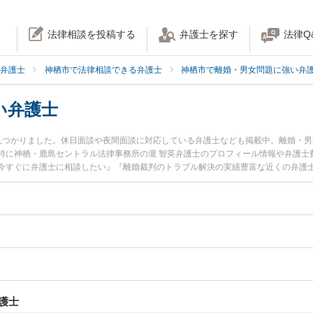
法律相談を投稿する
弁護士を探す
法律Q
弁護士
神栖市で法律相談できる弁護士
神栖市で離婚・男女問題に強い弁
い弁護士
見つかりました。休日面談や夜間面談に対応している弁護士なども掲載中。離婚・
特に神栖・鹿島セントラル法律事務所の瀧 智英弁護士のプロフィール情報や弁護士
今すぐに弁護士に相談したい』『離婚裁判のトラブル解決の実績豊富な近くの弁護
い』などでお困りの相談者さんにおすすめです。
護士