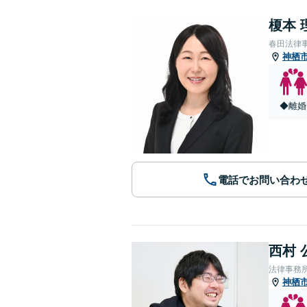
榎本 
春田法律
神栖
◆離婚
電話でお問い合わ
西村 
法律事務
神栖