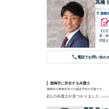
髙橋 
渋谷ブレ
鹿嶋
【公正
業・株
問題ま
電話でお問い合わ
鹿嶋市に所在する弁護士
鹿嶋市の事務所等での面談予約が可能です。
2
人の弁護士が見つかりました
(検索結