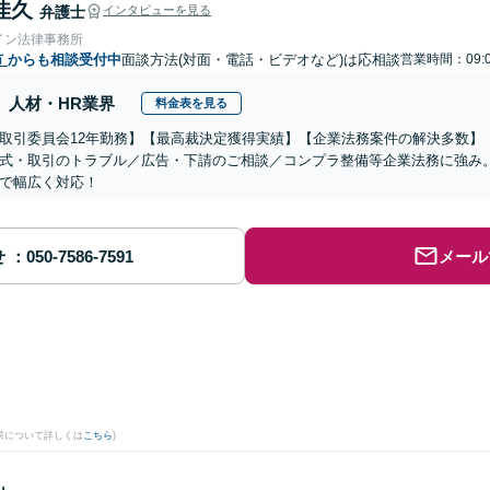
佳久
弁護士
インタビューを見る
イン法律事務所
市
からも相談受付中
面談方法(対面・電話・ビデオなど)は応相談
営業時間：09:0
人材・HR業界
料金表を見る
取引委員会12年勤務】【最高裁決定獲得実績】【企業法務案件の解決多数】
式・取引のトラブル／広告・下請のご相談／コンプラ整備等企業法務に強み
で幅広く対応！
せ
メール
果について詳しくは
こちら
)