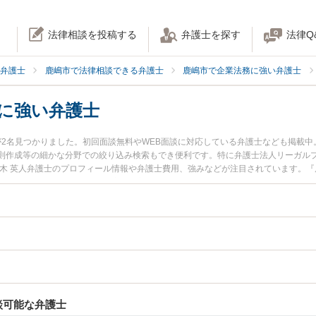
法律相談を投稿する
弁護士を探す
法律Q
弁護士
鹿嶋市で法律相談できる弁護士
鹿嶋市で企業法務に強い弁護士
界に強い弁護士
が2名見つかりました。初回面談無料やWEB面談に対応している弁護士なども掲載
則作成等の細かな分野での絞り込み検索もでき便利です。特に弁護士法人リーガルプ
々木 英人弁護士のプロフィール情報や弁護士費用、強みなどが注目されています。『
材・HR業界のトラブル解決の実績豊富な近くの弁護士を検索したい』『初回相談無
者さんにおすすめです。
談可能な弁護士