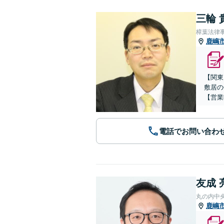
三輪 
樟葉法律
鹿嶋
【関東
敷居の
【営業
電話でお問い合わ
友成 
丸の内中
鹿嶋