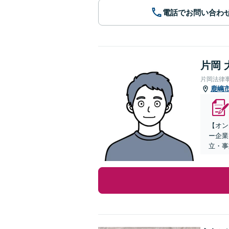
電話でお問い合わ
片岡 
片岡法律
鹿嶋
【オン
ー企業
立・事