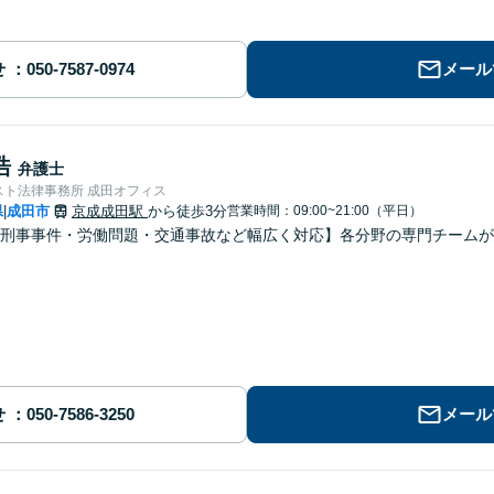
せ
メール
浩
弁護士
スト法律事務所 成田オフィス
県
成田市
京成成田駅
から徒歩3分
営業時間：09:00~21:00（平日）
|
・刑事事件・労働問題・交通事故など幅広く対応】各分野の専門チーム
せ
メール