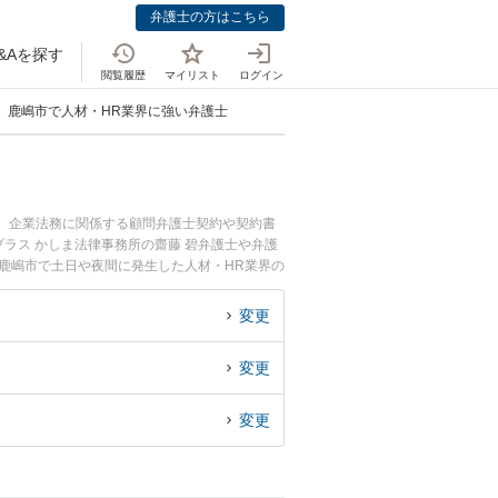
弁護士の方はこちら
&Aを探す
閲覧履歴
マイリスト
ログイン
鹿嶋市で人材・HR業界に強い弁護士
中。企業法務に関係する顧問弁護士契約や契約書
ラス かしま法律事務所の齋藤 碧弁護士や弁護
鹿嶋市で土日や夜間に発生した人材・HR業界の
料で人材・HR業界を法律相談できる鹿嶋市内の
変更
変更
変更