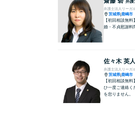
齋藤 碧
弁護
弁護士法人リーガ
茨城県
鹿嶋市
|
【初回相談無料
婚・不貞慰謝料
佐々木 英
弁護士法人リーガ
茨城県
鹿嶋市
|
【初回相談無料
ひ一度ご連絡く
を怠りません。