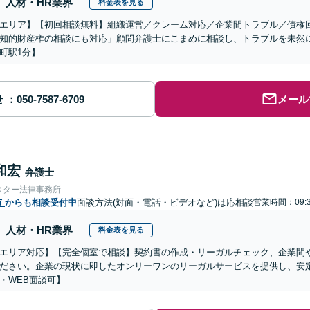
人材・HR業界
料金表を見る
エリア】【初回相談無料】組織運営／クレーム対応／企業間トラブル／債権
知的財産権の相談にも対応」顧問弁護士にこまめに相談し、トラブルを未然
町駅1分】
せ
メール
和宏
弁護士
スター法律事務所
市
からも相談受付中
面談方法(対面・電話・ビデオなど)は応相談
営業時間：09:3
人材・HR業界
料金表を見る
エリア対応】【完全個室で相談】契約書の作成・リーガルチェック、企業間
ださい。企業の現状に即したオンリーワンのリーガルサービスを提供し、安
・WEB面談可】