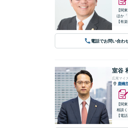
【関東
ほか「
【有楽
電話でお問い合わ
室谷 
広尾マイ
鹿嶋
【関東
相談く
【電話