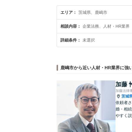
エリア
茨城県、鹿嶋市
相談内容
企業法務、人材・HR業界
詳細条件
未選択
鹿嶋市から近い人材・HR業界に強
加藤 
加藤法律
茨城
依頼者さ
婚・相続
やすく説