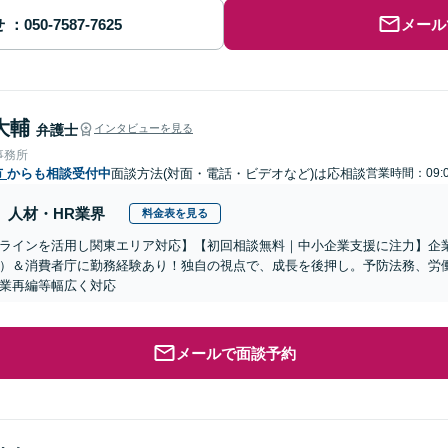
せ
メール
大輔
弁護士
インタビューを見る
事務所
市
からも相談受付中
面談方法(対面・電話・ビデオなど)は応相談
営業時間：09:0
人材・HR業界
料金表を見る
ラインを活用し関東エリア対応】【初回相談無料｜中小企業支援に注力】企
）＆消費者庁に勤務経験あり！独自の視点で、成長を後押し。予防法務、労
業再編等幅広く対応
メールで面談予約