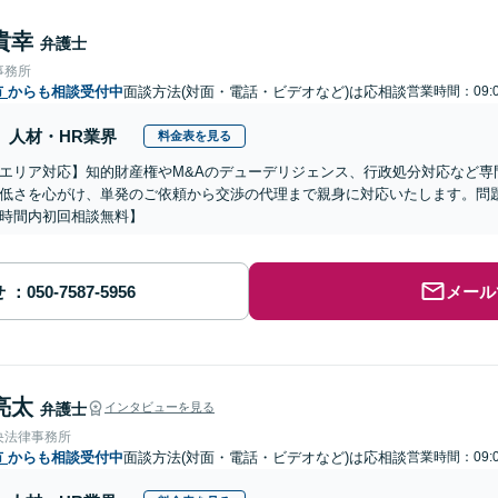
貴幸
弁護士
事務所
市
からも相談受付中
面談方法(対面・電話・ビデオなど)は応相談
営業時間：09:0
人材・HR業界
料金表を見る
エリア対応】知的財産権やM&Aのデューデリジェンス、行政処分対応など専
低さを心がけ、単発のご依頼から交渉の代理まで親身に対応いたします。問
時間内初回相談無料】
せ
メール
亮太
弁護士
インタビューを見る
央法律事務所
市
からも相談受付中
面談方法(対面・電話・ビデオなど)は応相談
営業時間：09:0