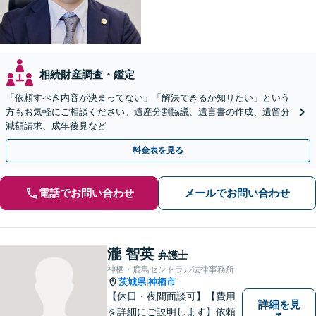
相続財産調査・鑑定
「依頼すべき内容が決まってない」「解決できるか知りたい」という
方もお気軽にご相談ください。遺産分割協議、遺言書の作成、遺留分
減額請求、成年後見など
料金表を見る
電話でお問い合わせ
メールでお問い合わせ
瀧 智英
弁護士
神栖・鹿島セントラル法律事務所
茨城県
神栖市
|
【休日・夜間面談可】【費用
詳細を見
を詳細にご説明します】依頼