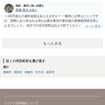
相続・遺言に強い弁護士
髙橋 俊太
弁護士
＞100万超えの違約金額はありえますか？ 一般的には考えにくいです
が、実際にあり得るかは否かは委任事項や委任後の業務処理状況等に
よるでしょう。 此方での当方回答は以上で終了となりますが、参考に
なりましたら幸いです。
もっとみる
近くの市区町村を選び直す
鹿行
鹿嶋市
潮来市
神栖市
行方市
鉾田市
ココナラ法律相談について