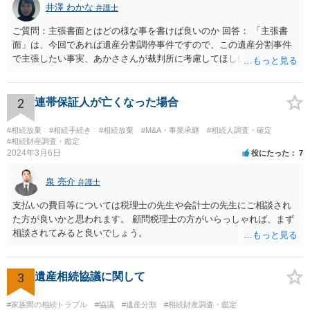
井澤 わかな
弁護士
ご質問：主張書面とはどの様な事を書けば良いのか 回答： 「主張書
面」は、今回であれば遺産分割調停事件ですので、この遺産分割事件
で主張したい事実、あかささんが裁判所に考慮してほしいと思う、亡
くなった方・あかささん・お姉さん間の事情などを記入することにな
ります。 もし、主張したい事実や考慮してほしい事情に関連して
資料を持っているようであれば、主張書面とは別で提出できます。も
2
連帯保証人が亡くなった場合
し、お姉さんに見られたくないような資料がある場合、「非開示の希
望に関する申出書」と共に提出することも考えられます。 ご質問：書
#相続放棄
#相続手続き
#相続放棄
#M&A・事業承継
#相続人調査・確定
いた方が良い事と書かない方が良い事 回答： お姉さんが申立書の「申
#相続財産調査・鑑定
2024年3月6日
役にたった
7
立ての趣旨」のところに書いている遺産の分け方に対して意見があれ
ば、まずそれを書くとよいです。 次に「申立ての理由」のところに、
泉 亮介
なぜ調停を申し立てたのか(例えば、あかささんと話合いが出来ない／
弁護士
決裂した、など)や亡くなった方・あかささん・お姉さん間の事情やい
支払いの費目等については税理士の先生や会計士の先生にご相談され
きさつなどが書かれていると思うので、あかささんから見てそれは違
た方が良いかと思われます。 顧問税理士の方がいらっしゃれば、まず
うと感じるところは、どのように違うのか、など書くとよいです。 そ
相談されてみると良いでしょう。
の他、お姉さんの申立書には書かれていないけど、どのように遺産を
分けるかを決めるについてあかささんが重要だと考える事情があれば
(例えば、○○のときにお姉さんは亡くなった方からお金を援助してもら
3
遺産相続協議に関して
った等)、それも書くとよいです。 書かない方が良いと思うことは、遺
産分割に関係ない(と思われる)いきさつを沢山盛り込むことだと考えま
#家族間の相続トラブル
#協議
#遺産分割
#相続財産調査・鑑定
す(あくまで遺産分割に関係することに留める方が、裁判所や調停委員