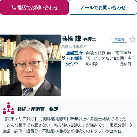
電話でお問い合わせ
メールでお問い合わせ
髙橋 謙
弁護士
東京都
髙橋法律事務所
営業時
鹿嶋市
か
面談方法(対面・電
らも相談
話・ビデオなど)は
間：本日
受付中
応相談
定休日
相続財産調査・鑑定
【関東エリア対応】【初回相談無料】35年以上の弁護士経験で培った
「どんな相手でも臆さない、粘り強い交渉力」が強みです。遺産分割
協議・調停／遺留分／不動産の相続など相続でのトラブルやはお任せ