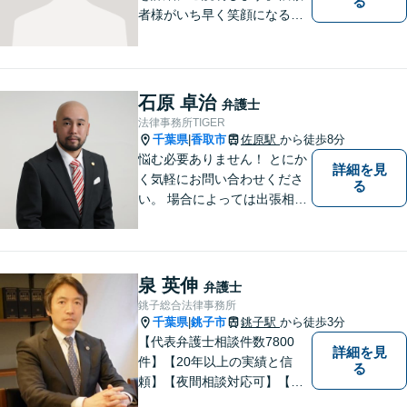
る
者様がいち早く笑顔になるよ
うご事情やお気持ちに寄り添
った対応を心がけておりま
す。鹿行地区に限らず、千葉
県香取市や銚子市などにお住
石原 卓治
弁護士
まいの皆さまからのご相談も
法律事務所TIGER
積極的にお受けしています。
千葉県
香取市
佐原駅
から徒歩8分
|
悩む必要ありません！ とにか
詳細を見
く気軽にお問い合わせくださ
る
い。 場合によっては出張相談
もさせていただきます。 htt
p://law-office-tiger.com/
泉 英伸
弁護士
銚子総合法律事務所
千葉県
銚子市
銚子駅
から徒歩3分
|
【代表弁護士相談件数7800
詳細を見
件】【20年以上の実績と信
る
頼】【夜間相談対応可】【法
テラス利用可】代表弁護士の