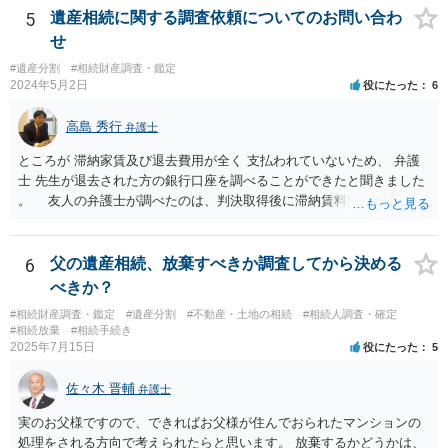
5
遺産相続に関する調査依頼についてのお問い合わ
せ
#遺産分割
#相続財産調査・鑑定
2024年5月2日
役にたった
6
高島 秀行
弁護士
ところが 滞納家賃及び退去費用が全く 支払われていないため、 弁護
士 先生が退去された方の銀行口座を調べることができたと聞きました
。 友人の弁護士が調べたのは、判決取得後に滞納賃料回収のため
に、預金の有無及び残高の開示を求めたもので 判決を取るために、
預金の入出金履歴を調べたわけではありません。 残念ながら、事案
や目的も異なりますし、開示の内容も異なります。
6
父の遺産相続、放棄すべきか調査してから決める
べきか？
#相続財産調査・鑑定
#遺産分割
#不動産・土地の相続
#相続人調査・確定
#相続放棄
#相続手続き
2025年7月15日
役にたった
5
佐々木 晋輔
弁護士
実のお父様ですので、できればお父様が住んでおられたマンションの
処理をされる方向で考えられたらと思います。 放棄するかどうかは、