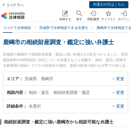
弁護士の方はこちら
ココナラへ
投稿する
探す
閲覧履歴
マイリスト
ログイン
ココナラ法律相談
茨城県で法律相談できる弁護士
鹿嶋市で法律相談で
鹿嶋市の相続財産調査・鑑定に強い弁護士
茨城県の鹿嶋市で相続財産調査・鑑定に強い弁護士が2名見つかりました。初回
面談無料やWEB面談に対応している弁護士なども掲載中。相続・遺言に関係す
る家族間の相続トラブルや認知症の相続、遺産分割等の細かな分野での絞り込
み検索もでき便利です。特に弁護士法人リーガルプラス かしま法律事務所の
佐々木 英人弁護士や弁護士法人リーガルプラス かしま法律事務所の齋藤 碧弁
エリア
茨城県、鹿嶋市
変更
護士のプロフィール情報や弁護士費用、強みなどが注目されています。『鹿嶋
市で土日や夜間に発生した相続財産調査・鑑定のトラブルを今すぐに弁護士に
相談内容
相続・遺言、相続財産調査・鑑定
変更
相談したい』『相続財産調査・鑑定のトラブル解決の実績豊富な近くの弁護士
を検索したい』『初回相談無料で相続財産調査・鑑定を法律相談できる鹿嶋市
内の弁護士に相談予約したい』などでお困りの相談者さんにおすすめです。
詳細条件
未選択
変更
相続財産調査・鑑定に強い鹿嶋市から相談可能な弁護士