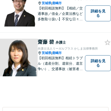
茨城県
鹿嶋市
|
【初回相談無料】【相続／交
詳細を見
通事故／借金／企業法務など
る
多数取り扱い】不安な日々を
お過ごしの方は、ぜひ一度ご
連絡ください！皆様のお気持
ちを尊重して解決へと動いて
まいります。法律的知見のア
齋藤 碧
弁護士
ップデートを怠りません。
弁護士法人リーガルプラス かしま法律事務所
茨城県
鹿嶋市
|
【初回相談無料】相続トラブ
詳細を見
ル（遺産分割、遺留分、遺言
る
争い）、交通事故（被害者
側）、借金問題、離婚・不貞
慰謝料問題に力を入れていま
す。