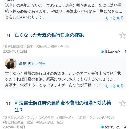
話合いの余地がないようであれば，遺産分割を進めるためには法的手
続を採る必要があります。 やはり，弁護士への相談を早期になさるこ
とをお勧めいたします。
9
亡くなった母親の銀行口座の確認
#相続財産調査・鑑定
#家族間の相続トラブル
2025年6月18日
役にたった
4
高島 秀行
弁護士
亡くなった母親の銀行口座の確認をしたいのですが弁護士名で紹介状
をおくれば口座の有無、残高について教えてもらえるでしょうか。
弁護士に依頼することもできますが、あなたが戸籍でお母さんの相続
人であり、相続人本人であることなどを証明すれば、口座の有無や残
高は教えてくれると思います。 自分ではよくわからないということ
であれば、弁護士に相談し依頼されたら良いと思います。
10
司法書士解任時の違約金や費用の相場と対応策
は？
#家族間の相続トラブル
#相続放棄
#相続手続き
#相続トラブルの代理交渉
#相続財産調査・鑑定
#相続人調査・確定
2025年2月4日
役にたった
4