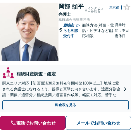
岡部 頌平
東京都
インタビュ
ーを見る
弁護士
葛飾総合法律事務所
営業時
鹿嶋市
か
面談方法(対面・電
らも相談
話・ビデオなど)は
間：本日
受付中
応相談
定休日
相続財産調査・鑑定
関東エリア対応【初回面談30分無料＆年間相談100件以上】地域に愛
される弁護士になれるよう、皆様と真摯に向き合います。遺産分割協
議・調停／遺留分／相続放棄／遺言書作成等、幅広く対応。苦手な親
族との交渉や書面作成等も◎【分かりやすい費用体系】
料金表を見る
電話でお問い合わせ
メールでお問い合わせ