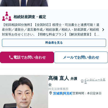
相続財産調査・鑑定
【初回相談60分無料】【全国対応】税理士・司法書士と連携可能！遺
産分割／遺留分／遺言書作成／相続放棄／相続人・財産調査／相続税
対策等お任せください。【明瞭な料金プラン】【解決実績豊富】【電
話相談可】
料金表を見る
電話でお問い合わせ
メールでお問い合わせ
髙橋 直人
弁護
インタビューを見
る
士
阿見法律事務所
茨城県
阿見町
営業時間：本日定休日
|