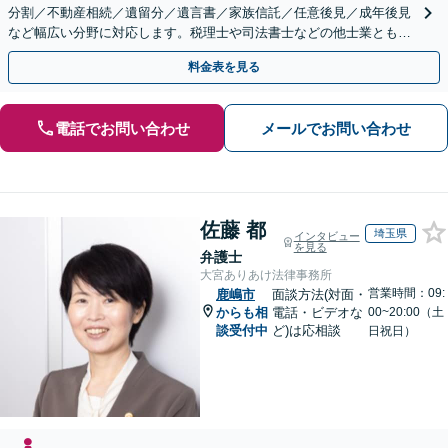
分割／不動産相続／遺留分／遺言書／家族信託／任意後見／成年後見
など幅広い分野に対応します。税理士や司法書士などの他士業とも連
携【出張相談】【夜間・休日面談】【横浜駅7分】
料金表を見る
電話でお問い合わせ
メールでお問い合わせ
佐藤 都
埼玉県
インタビュー
を見る
弁護士
大宮ありあけ法律事務所
営業時間：09:
鹿嶋市
面談方法(対面・
からも相
電話・ビデオな
00~20:00（土
談受付中
ど)は応相談
日祝日）