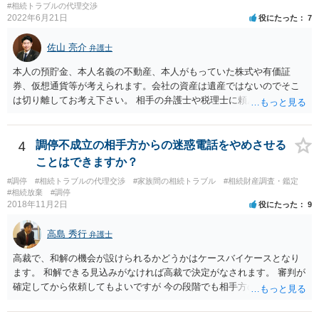
#相続トラブルの代理交渉
の方に事情を理解してもらいやすいと思います)。
2022年6月21日
役にたった
7
佐山 亮介
弁護士
本人の預貯金、本人名義の不動産、本人がもっていた株式や有価証
券、仮想通貨等が考えられます。会社の資産は遺産ではないのでそこ
は切り離してお考え下さい。 相手の弁護士や税理士に頼んでも守秘義
務を理由に断られる可能性が高いです。 資料は調停を起こしてから任
意に開示を求め、応じなければ「調査嘱託」という手続きを使って銀
行等に照会をかけることになるでしょう。 不動産は、相続登記が済ん
4
調停不成立の相手方からの迷惑電話をやめさせる
でいなければ市役所ないし区役所に、お子様と義父様のつながりがわ
ことはできますか？
かる戸籍一式を揃えてもちこみ、「名寄せ」という手続きをすると、
#調停
#相続トラブルの代理交渉
#家族間の相続トラブル
#相続財産調査・鑑定
分かると思います。遺産分割協議書の偽造等により既に相続登記され
#相続放棄
#調停
てしまっている場合は、住所などに当たりをつけて登記名義を調べて
2018年11月2日
役にたった
9
探すことになるでしょう。 代理人弁護士を立てられるのはおすすめで
すが、現代では、各々が自由に価格設定をしていますので、特に相場
高島 秀行
弁護士
はお示しできません。ただし、かつて日本弁護士連合会が設けていた
報酬基準を踏まえて価格設定している弁護士は一定数いると思います
高裁で、和解の機会が設けられるかどうかはケースバイケースとなり
ので、それが一応の目安となるでしょう。
ます。 和解できる見込みがなければ高裁で決定がなされます。 審判が
確定してから依頼してもよいですが 今の段階でも相手方の連絡が迷惑
であれば 弁護士に依頼してもよいと思います。