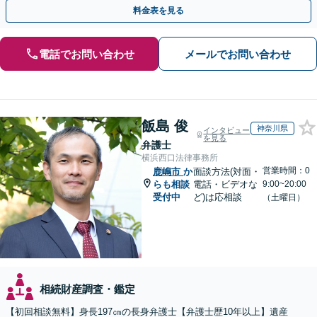
ください。遺言書や生前贈与など生前対策にも注力
料金表を見る
電話でお問い合わせ
メールでお問い合わせ
飯島 俊
神奈川県
インタビュー
を見る
弁護士
横浜西口法律事務所
営業時間：0
鹿嶋市
か
面談方法(対面・
らも相談
電話・ビデオな
9:00~20:00
受付中
ど)は応相談
（土曜日）
相続財産調査・鑑定
【初回相談無料】身長197㎝の長身弁護士【弁護士歴10年以上】遺産