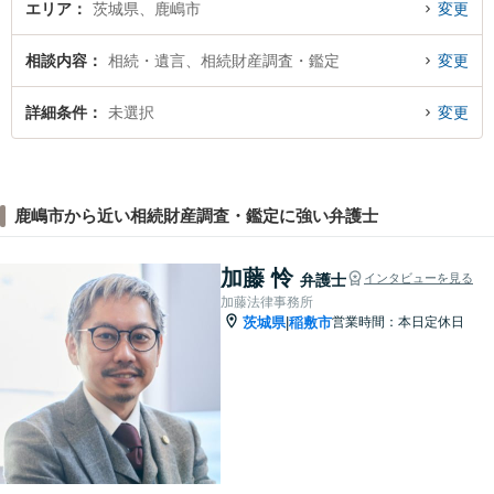
エリア
茨城県、鹿嶋市
変更
相談内容
相続・遺言、相続財産調査・鑑定
変更
詳細条件
未選択
変更
鹿嶋市から近い相続財産調査・鑑定に強い弁護士
加藤 怜
弁護士
インタビューを見る
加藤法律事務所
茨城県
稲敷市
営業時間：本日定休日
|