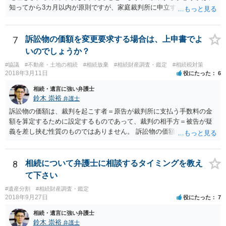
知ってから3カ月以内が原則ですが、家庭裁判所に申立すれば3カ月の
期間を伸長することができます。 その間に、財産の状況を調査して、
放棄するかどうか決めることができます。 銀行やサラ金が数年も放置
することはありませんので、数年後に借金が発見される可能性はほぼ
7
訴訟物の価額を変更要求する場合は、上申書でよ
ありません。 なお、私が扱った相続放棄を検討していた案件で、期間
いのでしょうか？
伸長して調査したところ、サラ金に対する過払金など相当な財産が見
#協議
#不動産・土地の相続
#相続放棄
#相続財産調査・鑑定
#相続税対策
つかったため相続したという事例がありました。
2018年3月11日
役にたった
6
相続・遺言に強い弁護士
鈴木 崇裕
弁護士
訴訟物の価額は、裁判を起こす者＝原告が裁判所に支払う手数料の金
額を算定するために設定するものであって、裁判の相手方＝被告が疑
義を差し挟む性質のものではありません。 訴訟物の価額自体が裁判の
目的（審理の対象）となることもありませんので、上申書や証拠を出
したとしても、変更されることはありません。
8
相続について弁護士に相談するタイミングを教え
て下さい
#遺産分割
#相続財産調査・鑑定
2018年9月27日
役にたった
7
相続・遺言に強い弁護士
鈴木 崇裕
弁護士