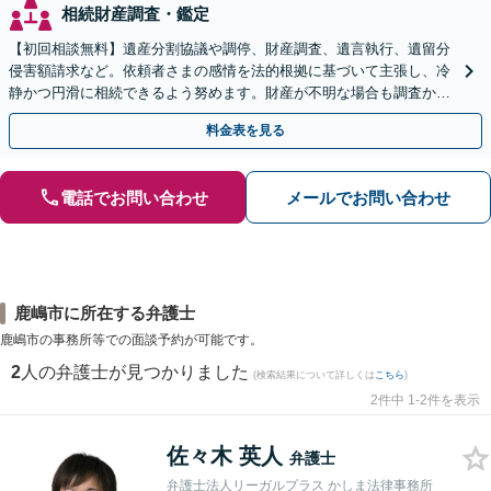
相続財産調査・鑑定
【初回相談無料】遺産分割協議や調停、財産調査、遺言執行、遺留分
侵害額請求など。依頼者さまの感情を法的根拠に基づいて主張し、冷
静かつ円滑に相続できるよう努めます。財産が不明な場合も調査から
対応します。
料金表を見る
電話でお問い合わせ
メールでお問い合わせ
鹿嶋市に所在する弁護士
鹿嶋市の事務所等での面談予約が可能です。
2
人の弁護士が見つかりました
(検索結果について詳しくは
こちら
)
2件中 1-2件を表示
佐々木 英人
弁護士
弁護士法人リーガルプラス かしま法律事務所