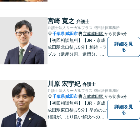
泉英伸は、弁護士会・銚子市
の委員会等の活動を通じて地
域の皆様の生活に貢献してま
宮崎 寛之
弁護士
いりました。豊富な経験を活
弁護士法人リーガルプラス 成田法律事務所
かし地域の法律問題をサポー
千葉県
成田市
京成成田駅
から徒歩5分
|
トいたします。
【初回相談無料】【JR・京成
詳細を見
成田駅北口徒歩5分】相続トラ
る
ブル（遺産分割、遺留分、遺
言争い）、交通事故（被害者
側）、未払い残業代請求、労
働災害に特に力を入れていま
す。
川原 宏宇紀
弁護士
弁護士法人リーガルプラス 成田法律事務所
千葉県
成田市
京成成田駅
から徒歩5分
|
【初回相談無料】【JR・京成
詳細を見
成田駅東口徒歩5分】早めのご
る
相談が、より良い解決への第
一歩です。これからどう進め
ていくのが一番よいか、最適
な道筋を一緒に考えていきま