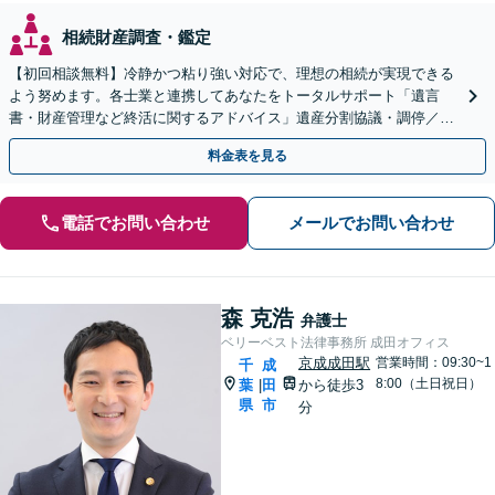
相続財産調査・鑑定
【初回相談無料】冷静かつ粘り強い対応で、理想の相続が実現できる
よう努めます。各士業と連携してあなたをトータルサポート「遺言
書・財産管理など終活に関するアドバイス」遺産分割協議・調停／不
動産相続／遺言書作成／後見／事業承継【ビデオ面談対応】
料金表を見る
電話でお問い合わせ
メールでお問い合わせ
森 克浩
弁護士
ベリーベスト法律事務所 成田オフィス
京成成田駅
営業時間：09:30~1
千
成
8:00（土日祝日）
葉
田
から徒歩3
|
県
市
分