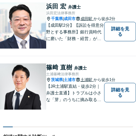
す。どんな些細なことでも構
浜田 宏
弁護士
いませんので、遠慮なくご相
浜田宏法律事務所
談ください。
千葉県
成田市
成田駅
から徒歩2分
|
【成田駅2分】【訴訟を得意分
詳細を見
野とする事務所】銀行員時代
る
に磨いた「財務・経営」が強
み。依頼者さまのもとに直接
足を運び、対面でお話を聞く
現場主義を大切に。相談しや
すいパートナーを目指してい
篠﨑 直樹
弁護士
ます。【元裁判官の弁護士も
土浦篠﨑法律事務所
在籍】企業法務を中心に、個
茨城県
土浦市
土浦駅
から徒歩1分
|
人案件にも対応
【JR土浦駅直結・徒歩2分｜
詳細を見
弁護士直通】トラブルは小さ
る
な「芽」のうちに摘み取るこ
とが大切です。少しでも不安
に感じることがあれば、ご相
談ください。