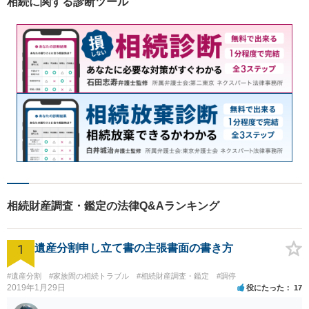
相続に関する診断ツール
相続財産調査・鑑定の法律Q&Aランキング
1
遺産分割申し立て書の主張書面の書き方
#遺産分割
#家族間の相続トラブル
#相続財産調査・鑑定
#調停
2019年1月29日
役にたった
17