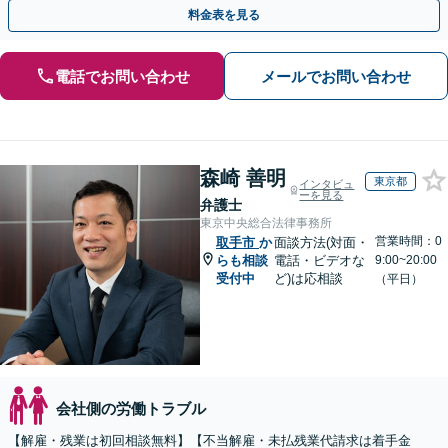
い、ご納得のいただける解決を【休日・夜間相談OK】
料金表を見る
電話でお問い合わせ
メールでお問い合わせ
森崎 善明
東京都
インタビュ
ーを見る
弁護士
東京中央総合法律事務所
営業時間：0
取手市
か
面談方法(対面・
らも相談
電話・ビデオな
9:00~20:00
受付中
ど)は応相談
（平日）
会社側の労働トラブル
【解雇・残業は初回相談無料】【不当解雇・未払残業代請求は着手金