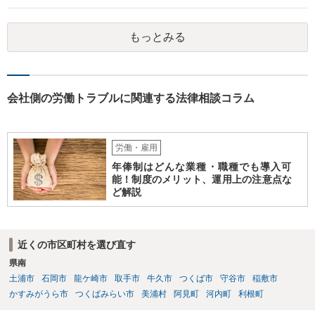
書類郵送代（通信費等）の負担が考えられます。 弁護士に委任する場
合には、上記に加えて弁護士費用が必要となるのは、原告被告共通で
もっとみる
す。
会社側の労働トラブルに関連する法律相談コラム
労働・雇用
年俸制はどんな業種・職種でも導入可
能！制度のメリット、運用上の注意点な
ど解説
近くの市区町村を選び直す
県南
土浦市
石岡市
龍ケ崎市
取手市
牛久市
つくば市
守谷市
稲敷市
かすみがうら市
つくばみらい市
美浦村
阿見町
河内町
利根町