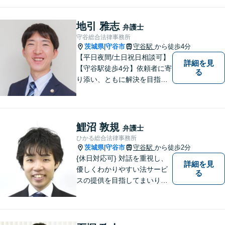
応で解決スピードUP！誠実さ
と経験で支えます。🔷不安な
日々を終わらせるために安心
地引 雅志
弁護士
の第一歩を踏み出しましょ
守谷総合法律事務所
う。お気軽にお問い合わせく
茨城県
守谷市
守谷駅
から徒歩4分
|
ださい。
【平日夜間/土日祝日相談可】
詳細を見
【守谷駅徒歩4分】依頼者に寄
る
り添い、ともに解決を目指し
ます。
鯉沼 敦規
弁護士
ひかる総合法律事務所
茨城県
守谷市
守谷駅
から徒歩2分
|
{休日対応可} 対話を重視し、
詳細を見
優しくわかりやすい法サービ
る
スの提供を目指してまいりま
す。