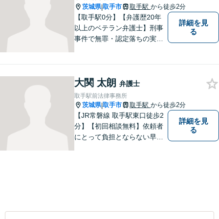
茨城県
取手市
取手駅
から徒歩2分
|
【取手駅0分】【弁護歴20年
詳細を見
以上のベテラン弁護士】刑事
る
事件で無罪・認定落ちの実績
多数！その他、民事事件・家
事事件でも豊富な経験を有し
ます。お困りごとがありまし
大関 太朗
たら、お気軽にご相談くださ
弁護士
い！【毎日対応◎】
取手駅前法律事務所
茨城県
取手市
取手駅
から徒歩2分
|
【JR常磐線 取手駅東口徒歩2
詳細を見
分】【初回相談無料】依頼者
る
にとって負担とならない早期
解決を実現。依頼者に負担に
ならない解決方法の提案をモ
ットーとしております。まず
はお電話でご予約を！その場
で相談日が決まります。