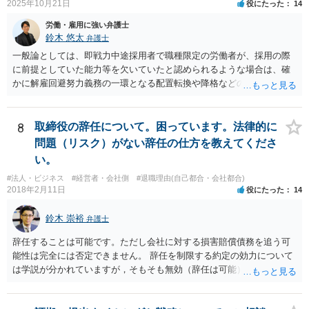
2025年10月21日
役にたった
14
労働・雇用に強い弁護士
鈴木 悠太
弁護士
一般論としては、即戦力中途採用者で職種限定の労働者が、採用の際
に前提としていた能力等を欠いていたと認められるような場合は、確
かに解雇回避努力義務の一環となる配置転換や降格などの措置は必ず
しも求められませんし、新卒総合職などの場合と比べると相対的には
解雇の有効性が認められやすい傾向にあります。 しかし、このような
場合でも、「会社が当該労働者に対してどの程度改善の機会を与えた
8
取締役の辞任について。困っています。法律的に
か」との点はやはり重要な要素となり（業務改善計画など、御指摘の
問題（リスク）がない辞任の仕方を教えてくださ
手段はその一例となるでしょう）、裁判上もこの点について争点化す
い。
る可能性が高いと思います。 具体的事案での見通しや戦略については
#法人・ビジネス
#経営者・会社側
#退職理由(自己都合・会社都合)
個別事情によりますので、顧問弁護士の先生等とよくご相談なさるの
2018年2月11日
役にたった
14
が良いかと思います。
鈴木 崇裕
弁護士
辞任することは可能です。ただし会社に対する損害賠償債務を追う可
能性は完全には否定できません。 辞任を制限する約定の効力について
は学説が分かれていますが，そもそも無効（辞任は可能）と考える説
と，辞任の効力自体は認め，会社に対する債務不履行責任を負わされ
る可能性があると考える説が有力です。 ただし，いずれの説をとった