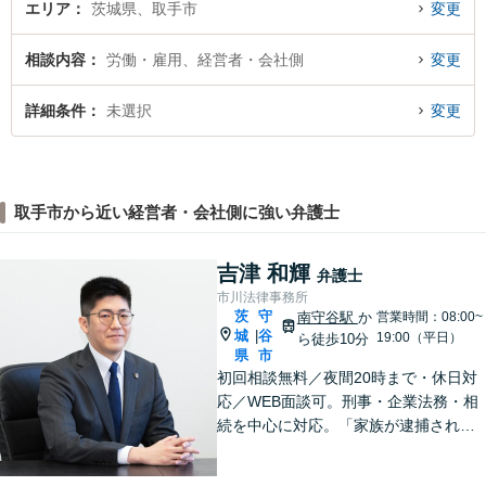
エリア
茨城県、取手市
変更
相談内容
労働・雇用、経営者・会社側
変更
詳細条件
未選択
変更
取手市から近い経営者・会社側に強い弁護士
吉津 和輝
弁護士
市川法律事務所
茨
守
南守谷駅
か
営業時間：08:00~
城
谷
|
19:00（平日）
ら徒歩10分
県
市
初回相談無料／夜間20時まで・休日対
応／WEB面談可。刑事・企業法務・相
続を中心に対応。「家族が逮捕され
た」「会社の不祥事への対応を検討し
たい」「遺産分割や遺留分の問題が生