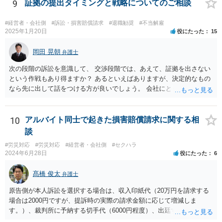
場合でも，会社にとって「不利な時期」に辞任したときは，「やむを
9
証拠の提出タイミングと戦略についてのご相談
得ない事由」がない限り，会社の損害を賠償しなければならなくなり
ます。 健康上の理由は「やむを得ない事由」の典型ですが，程度によ
#経営者・会社側
#訴訟・損害賠償請求
#退職勧奨
#不当解雇
って異なります。 子会社の代表取締役が辞任を認めてくれるのであれ
2025年1月20日
役にたった
15
ば，少なくとも法律上は，親会社（子会社にとっての株主）の承諾は
必要ありません。 なお，子会社の代表取締役には，取締役辞任の登記
岡田 晃朝
弁護士
をしてもらわなければなりません。 親会社が株主代表訴訟を提起する
次の段階の訴訟を意識して、 交渉段階では、あえて、証拠を出さない
ことは理論上可能ですが，あなたに対して追及できる責任は，あなた
という作戦もあり得ますか？ あるといえばありますが、決定的なもの
自身が会社に対して追う責任（例えば任務懈怠責任）の範囲に留まり
なら先に出して話をつける方が良いでしょう。 会社にとっても負担で
ます。子会社の負債をあなたに負わせることはできません。 実際上問
す。 また、そういう駆け引きは、裁判所における心象はよくないで
題となるのは，親会社からの圧力により，子会社の代表取締役があな
す。 それと認定はある事実と証拠の関係でされるので、一般の方が思
たの辞任に応じてくれない場合ですね。 子会社の代表取締役が全く動
うほどに駆け引き的な要素はありません。
10
アルバイト同士で起きた損害賠償請求に関する相
いてくれないと，辞任の登記をするためには，最終的には訴訟を提起
する必要が生じます。
談
#労災対応
#労災対応
#経営者・会社側
#セクハラ
2024年6月28日
役にたった
6
髙橋 俊太
弁護士
原告側が本人訴訟を選択する場合は、収入印紙代（20万円を請求する
場合は2000円ですが、提訴時の実際の請求金額に応じて増減しま
す。）、裁判所に予納する切手代（6000円程度）、出廷する際の交通
費などがかかります。 被告側が本人訴訟で対応する場合は、交通費、