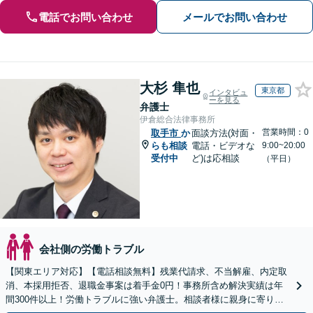
電話でお問い合わせ
メールでお問い合わせ
大杉 隼也
東京都
インタビュ
ーを見る
弁護士
伊倉総合法律事務所
営業時間：0
取手市
か
面談方法(対面・
らも相談
電話・ビデオな
9:00~20:00
受付中
ど)は応相談
（平日）
会社側の労働トラブル
【関東エリア対応】【電話相談無料】残業代請求、不当解雇、内定取
消、本採用拒否、退職金事案は着手金0円！事務所含め解決実績は年
間300件以上！労働トラブルに強い弁護士。相談者様に親身に寄り添