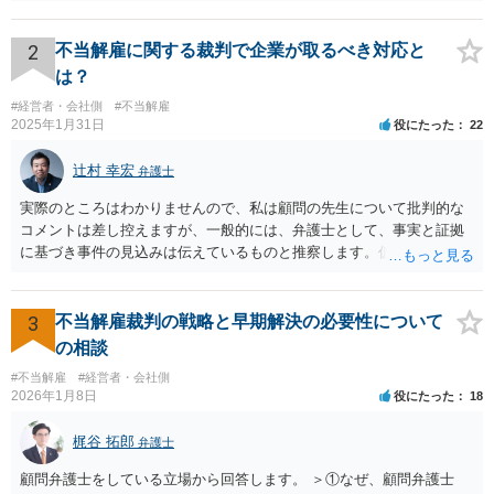
となった行為が解雇に値するほどの行為かということが厳格に判断さ
れます。 日本の労働法上、解雇は非常にハードルが高いです。 解雇が
有効か無効かという点は能力不足の程度にもよりますが、顧問弁護士
2
不当解雇に関する裁判で企業が取るべき対応と
の先生は具体的な事情を検討した上で能力不足の程度が解雇を有効と
は？
するほどではないと判断されたのだと思います。 例えば、無断欠勤を
#経営者・会社側
#不当解雇
連続する、会社のお金を横領する等の場合には一発で解雇した場合で
2025年1月31日
役にたった
22
も有効と判断されるケースも多いですが、たしかに能力不足のみの場
合はかなり解雇のハードルが高いと言わざるを得ません。 なお、懲戒
辻村 幸宏
弁護士
解雇の場合には、戒告、譴責、減給、出勤停止等解雇よりも軽い処分
を行い、改善を促したもののそれでも改善されない場合には解雇に踏
実際のところはわかりませんので、私は顧問の先生について批判的な
み切る等段階的に手順をい踏んだ場合は解雇が有効と判断される可能
コメントは差し控えますが、一般的には、弁護士として、事実と証拠
性が高まります。 高度人材の中途社員だから直ちに解雇しやすいとい
に基づき事件の見込みは伝えているものと推察します。仮に弁護士の
うわけではありませんが、高度人材の中途社員の場合は雇用契約上、
アドバイスが不十分であったり、説得が上手でなかったとしても、そ
相応に高い能力を求められているため能力不足か否かの判断が給与の
れを経営者自身が問題と感じていないのであれば、また、こちらにお
低い新卒の社員と比較すると厳格に判断される結果、解雇の有効性の
書きのような経営者のマインドからすれば、弁護士のせいではなく、
3
不当解雇裁判の戦略と早期解決の必要性について
判断が比較的甘くなるという可能性はあると考えます。 もっとも、高
根本的には弁護士選び含めて経営者の判断であり、責任ではないかと
の相談
度人材の中途社員の場合でもやはり解雇のハードルは相応に高いもの
思います。実際、事件の見込みが芳しくないことやリスクをいくらお
となります。 今回のようなリスクを避ける観点からは、会社側として
#不当解雇
#経営者・会社側
伝えしても考えを変えていただけない経営者や依頼者はいますし、代
2026年1月8日
役にたった
18
無期雇用契約ではなく有期雇用契約で募集する、試用期間付を設け
理人として説明説得を尽くしてもあくまで決めるのは依頼者ですか
る、業務委託契約を検討するという方法もあり得るかと存じます。
ら、事件がうまくいかないことの責任は弁護士にあるわけではない、
梶谷 拓郎
（※業務委託契約を検討される場合は、運用面によっては実質的に雇
弁護士
ということも多いと思います。そのような場合、仕事をしていて心地
用契約関係であると判断されるリスクもありますので顧問弁護士の先
の良いものではないので自ら辞任を検討することもありますが、最終
顧問弁護士をしている立場から回答します。 ＞①なぜ、顧問弁護士
生にもご相談の上慎重にご判断ください。）