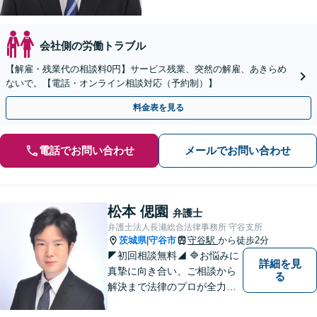
会社側の労働トラブル
【解雇・残業代の相談料0円】サービス残業、突然の解雇、あきらめ
ないで。【電話・オンライン相談対応（予約制）】
料金表を見る
電話でお問い合わせ
メールでお問い合わせ
松本 偲園
弁護士
弁護士法人長瀬総合法律事務所 守谷支所
茨城県
守谷市
守谷駅
から徒歩2分
|
◤初回相談無料◢ 🔷お悩みに
詳細を見
真摯に向き合い、ご相談から
る
解決まで法律のプロが全力で
サポートいたします。早期対