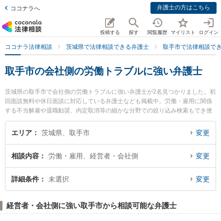
弁護士の方はこちら
ココナラへ
投稿する
探す
閲覧履歴
マイリスト
ログイン
ココナラ法律相談
茨城県で法律相談できる弁護士
取手市で法律相談で
取手市の会社側の労働トラブルに強い弁護士
茨城県の取手市で会社側の労働トラブルに強い弁護士が2名見つかりました。初
回面談無料や休日面談に対応している弁護士なども掲載中。労働・雇用に関係
する不当解雇や退職勧奨、内定取消等の細かな分野での絞り込み検索もでき便
利です。特に平島法律事務所の平島 雅人弁護士や取手駅前法律事務所の大関 太
朗弁護士のプロフィール情報や弁護士費用、強みなどが注目されています。
エリア
茨城県、取手市
変更
『取手市で土日や夜間に発生した会社側の労働トラブルのトラブルを今すぐに
弁護士に相談したい』『会社側の労働トラブルのトラブル解決の実績豊富な近
相談内容
労働・雇用、経営者・会社側
変更
くの弁護士を検索したい』『初回相談無料で会社側の労働トラブルを法律相談
できる取手市内の弁護士に相談予約したい』などでお困りの相談者さんにおす
すめです。
詳細条件
未選択
変更
経営者・会社側に強い取手市から相談可能な弁護士