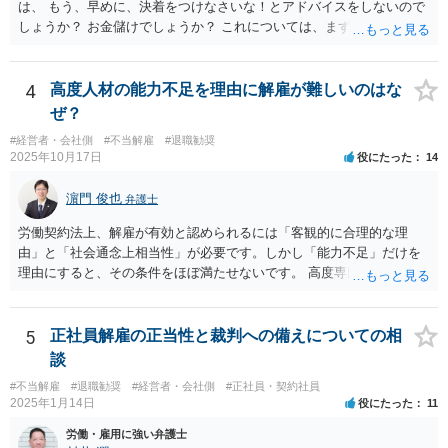
的にはお分かりいただけるだろうと考えて続けることもあります。 ご
は、 もう、早めに、決着をつけなさいな！とアドバイスをしないので
相談者さんが、今の弁護士さんの対応や方針に疑問を持ち、それによ
しょうか？ お金儲けでしょうか？ これについては、まず基本的に顧問
り経営者の考えが歪められ、このままでは会社がたち行かなくなると
弁護士は、依頼者（顧問会社）の意思（経営陣の意思）に従って、事
懸念するのであれば、ご相談者さんが経営者に対してその旨を伝え、
件を受任して遂行します。 そしてあなたの言う「早めに、決着をつけ
考えを改められるよう進言なさってはいかがでしょうか。
なさいな！」が意味するところは、「敗訴的和解」ということです
4
高度人材の能力不足を理由に解雇が難しいのはな
が、それには弁護士報酬はつきませんので、弁護士は確かに儲かりま
ぜ？
せん。 しかし、逆に負け筋の事件をズルズルすることは、着手金を増
#経営者・会社側
#不当解雇
#退職勧奨
額してもらえるわけでもない他方で、弁護士報酬も期待できないた
2025年10月17日
役にたった
14
め、むしろ他の事件処理ができないという意味で弁護士にも損害が増
すことはあっても、基本的に儲かることにはなりません。 控訴審で着
濵門 俊也
弁護士
手金をもらうということはありますが、1回限りの関係ではなく顧問の
関係なので、あまり好ましい処理ではありません。 事件終了後、顧問
労働契約法上、解雇が有効と認められるには「客観的に合理的な理
が切れる可能性があるからです。 つまり、弁護士は、儲かるためでは
由」と「社会通念上相当性」が必要です。しかし「能力不足」だけを
なく、顧問会社のためにその意思（それこそ会社の現在及び今後の戦
理由にすると、その条件をほぼ満たせないです。 高度専門職であって
略）を踏まえたうえで事件を遂行していると推測されます。 ＞②原告
も、 ・具体的な業績評価や数値目標との乖離を示す証拠 ・教育・指導
は年俸が1200万円と高かったこともあり、復職を希望しております。
や配置転換などの改善措置を尽くした記録 を揃えないと、裁判所は
復職の気持ちを萎えさす意味で、ずるずると、裁判を引き延ばしてい
「合理的な解雇理由」とは認めないためです。 そのため、「能力不
5
正社員解雇の正当性と裁判への備えについての相
る作戦もあるのでしょうか？ 原告は、その年俸に執着があるというこ
足」で解雇を争われると、会社側が立証責任を果たせず、まず裁判に
談
とで復職の意思があるということであればなおさら、時間がかかった
勝てない（＝解雇無効と判断されやすい）のです。 ご質問者様のイメ
からと言って復職の気持ちが萎えるということはあまりありません。
#不当解雇
#退職勧奨
#経営者・会社側
#正社員・契約社員
ージとは逆で、「高年俸・高度専門職だからこそ」、客観性・合理性
2025年1月14日
役にたった
11
現在、原告的に勝ち筋の見通しが十分あるということであれば、バッ
をより厳しく求められ、能力不足理由で解雇が認められるハードルは
クペイに対する期待から、萎える理由はまず見当たりません。 つまり
むしろ高くなります。 中途の高度人材を能力不足で解雇するときは、
労働・雇用に強い弁護士
会社も原告の取下を狙っているという作戦の問題ではなく、上記、顧