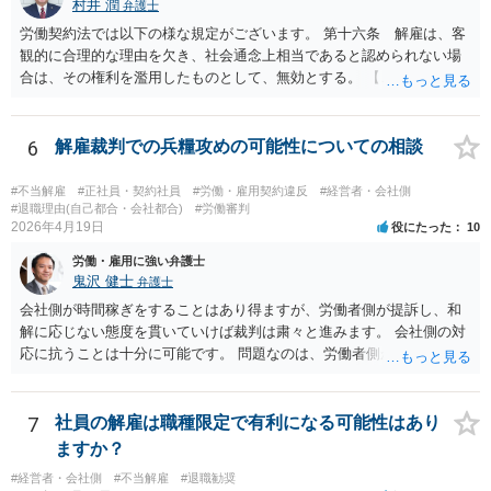
① 導入期の評価基準と実績の比較 ② 複数回にわたる注意・指導・教
村井 潤
弁護士
問会社の意思の問題だと思われます。 ＞反論の書面も、矛盾だらけの
育の実施 ③ 配置転換などほかの改善策の検討 などをしっかり記録し
労働契約法では以下の様な規定がございます。 第十六条 解雇は、客
反論となっており、論理破綻もしており、もうダメです。担当役員の
ておかないと、解雇は無効とされる可能性が極めて高いです。
観的に合理的な理由を欠き、社会通念上相当であると認められない場
言葉をそのまま、文章にしたのか、一貫したストーリー性もありませ
合は、その権利を濫用したものとして、無効とする。 【ご質問１に対
ん。 とありますが、代理人弁護士としては、事実経験者が述べたこと
して】 「役員に逆らった」ということの内容次第ですが、 役員がどの
をそのまま事実主張するしかありません。事実として矛盾がないよう
ような命令を下し、それにどの様な逆らい方をしたのかによっては、
にストーリー性を与えるとそれは事実の捏造を伴うからです。
権利の濫用として解雇が無効とされる恐れはあると思います。 【ご質
6
解雇裁判での兵糧攻めの可能性についての相談
問２に対して】 得ている給与が高かったかどうかは、普通解雇の上で
は判断が難しいと思います。 経営上整理解雇の必要がある際の場合と
#不当解雇
#正社員・契約社員
#労働・雇用契約違反
#経営者・会社側
は事案が異なると思われます。 【ご質問３に対して】 「協調性のな
#退職理由(自己都合・会社都合)
#労働審判
2026年4月19日
役にたった
10
さ」＝能力不足ということにもならない様に思います。 指導や面談も
なく解雇ちうことをされたのでしたら、反省するチャンスも与えなか
労働・雇用に強い弁護士
ったと評価されることになろうかと思われます。 以上、ご質問が簡略
鬼沢 健士
弁護士
ですので、一般論的な私見としてお答えします。 ご参考になさって下
会社側が時間稼ぎをすることはあり得ますが、労働者側が提訴し、和
さい。
解に応じない態度を貫いていけば裁判は粛々と進みます。 会社側の対
応に抗うことは十分に可能です。 問題なのは、労働者側が「争わな
い」「諦める」態度をとることです。
7
社員の解雇は職種限定で有利になる可能性はあり
ますか？
#経営者・会社側
#不当解雇
#退職勧奨