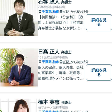
石塚 政人
弁護士
石塚総合法律事務所
千葉県
柏市
柏駅
から徒歩7分
|
【初回相談３０分無料】【夜
詳細を見
間，土日祝日対応】【柏市出
る
身弁護士が妥協なき解決に尽
力します】柏市及び近隣市町
村の企業さま及び市民の皆さ
まに良質な法的サービスを提
供いたします。
日髙 正人
弁護士
北千葉総合法律事務所
千葉県
柏市
柏駅
から徒歩5分
|
個人の破産、個人再生、会社
詳細を見
の事業再生、廃業、破産等、
る
債務整理をメインに扱ってお
ります。会社が破産する場
合、代表者個人について、経
営者保証ガイドラインにとる
私的整理も取扱い可能です。
橋本 英恵
弁護士
債務に関する初回相談は無料
柏ブルーメ法律事務所
です。