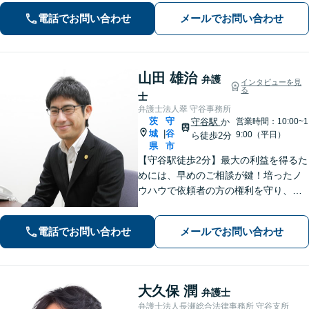
じた」など——受任から解決まで当職
電話でお問い合わせ
メールでお問い合わせ
が一貫担当いたします
山田 雄治
弁護
インタビューを見
る
士
弁護士法人翠 守谷事務所
茨
守
守谷駅
か
営業時間：10:00~1
城
谷
|
9:00（平日）
ら徒歩2分
県
市
【守谷駅徒歩2分】最大の利益を得るた
めには、早めのご相談が鍵！培ったノ
ウハウで依頼者の方の権利を守り、最
上のリーガルサービスをお届けしま
す。借金、遺言相続、離婚、企業法務
電話でお問い合わせ
メールでお問い合わせ
その他どんな相談でも受け付けます。
大久保 潤
弁護士
弁護士法人長瀬総合法律事務所 守谷支所