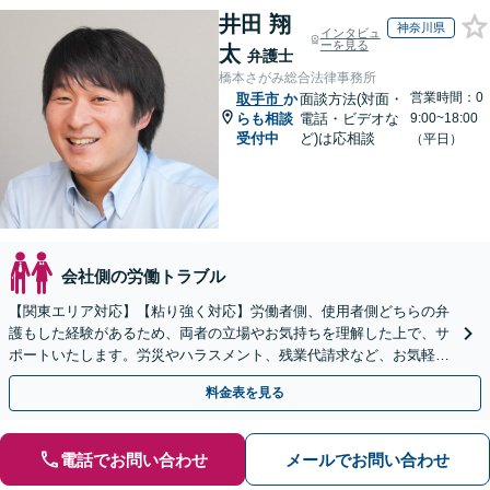
井田 翔
神奈川県
インタビュ
ーを見る
太
弁護士
橋本さがみ総合法律事務所
営業時間：0
取手市
か
面談方法(対面・
らも相談
電話・ビデオな
9:00~18:00
受付中
ど)は応相談
（平日）
会社側の労働トラブル
【関東エリア対応】【粘り強く対応】労働者側、使用者側どちらの弁
護もした経験があるため、両者の立場やお気持ちを理解した上で、サ
ポートいたします。労災やハラスメント、残業代請求など、お気軽に
ご相談ください【休日・夜間面談可】
料金表を見る
電話でお問い合わせ
メールでお問い合わせ