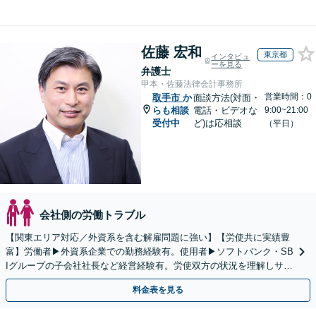
佐藤 宏和
東京都
インタビュ
ーを見る
弁護士
甲本・佐藤法律会計事務所
営業時間：0
取手市
か
面談方法(対面・
らも相談
電話・ビデオな
9:00~21:00
受付中
ど)は応相談
（平日）
会社側の労働トラブル
【関東エリア対応／外資系を含む解雇問題に強い】【労使共に実績豊
富】労働者▶︎外資系企業での勤務経験有。使用者▶︎ソフトバンク・SB
Iグループの子会社社長など経営経験有。労使双方の状況を理解しサポ
ート【米国公認会計士│英語対応可｜税理士在籍】
料金表を見る