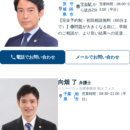
茨
守
守谷駅
か
営業時間：06:00~2
城
谷
|
3:00（平日）
ら徒歩2分
県
市
【完全予約制・初回相談無料（60分ま
で）】🔴問題が大きくなる前に。早期
のご相談が、より良い結果への近道で
す。 ◉私選刑事 ◉遺産相続 ◉離婚・
不倫慰謝料 ◉交通事故 ◉介護事故
など 状況の整理から丁寧に対応。深刻
電話でお問い合わせ
メールでお問い合わせ
化する前にまずはご相談ください。
向畑 了
弁護士
ベリーベスト法律事務所 柏オフィス
千葉
柏
営業時間：09:30~21:00（平
|
県
市
日）