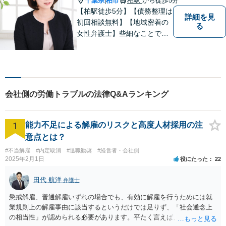
千葉県
柏市
柏駅
から徒歩5分
|
【柏駅徒歩5分】【債務整理は
詳細を見
初回相談無料】【地域密着の
る
女性弁護士】些細なことでも
お気軽にご相談下さい。
会社側の労働トラブルの法律Q&Aランキング
1
能力不足による解雇のリスクと高度人材採用の注
意点とは？
#不当解雇
#内定取消
#退職勧奨
#経営者・会社側
2025年2月1日
役にたった
22
田代 航洋
弁護士
懲戒解雇、普通解雇いずれの場合でも、有効に解雇を行うためには就
業規則上の解雇事由に該当するというだけでは足りず、「社会通念上
の相当性」が認められる必要があります。平たく言えば、解雇の原因