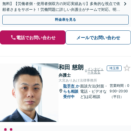
無料】【労働者側・使用者側双方の対応実績あり】多角的な視点で依
頼者さまをサポート！労働問題に詳しい弁護士がチームで対応。明快
な料金設定／初回相談の際にご説明【休日・夜間相談可】
料金表を見る
電話でお問い合わせ
メールでお問い合わせ
和田 慈朗
埼玉県
インタビュ
ーを見る
弁護士
大宮ありあけ法律事務所
営業時間：0
取手市
か
面談方法(対面・
らも相談
電話・ビデオな
9:00~20:00
受付中
ど)は応相談
（平日）