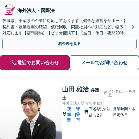
海外法人・国際法
茨城県、千葉県の企業に対応しております【健全な経営をサポート】
契約書・就業規則の確認、債権回収、問題社員への対応など、幅広く
対応します【顧問契約】【ビデオ面談可】【当日・休日・夜間20時ま
でのご相談可】【南守谷駅10分】
料金表を見る
電話でお問い合わせ
メールでお問い合わせ
山田 雄治
弁護
インタビューを見
る
士
弁護士法人翠 守谷事務所
茨
守
守谷駅
から
営業時間：本
城
谷
|
日定休日
徒歩2分
県
市