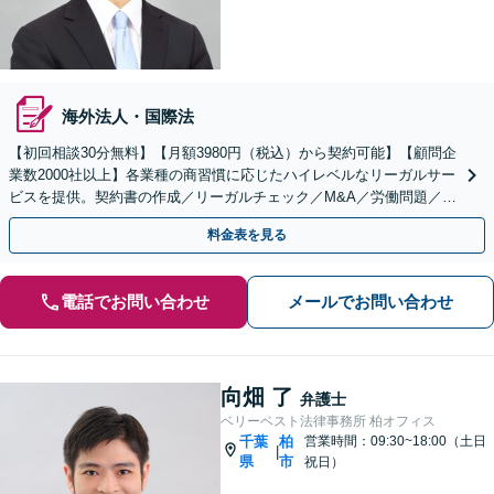
海外法人・国際法
【初回相談30分無料】【月額3980円（税込）から契約可能】【顧問企
業数2000社以上】各業種の商習慣に応じたハイレベルなリーガルサー
ビスを提供。契約書の作成／リーガルチェック／M&A／労働問題／知
的財産等、お任せください【他士業連携可能】
料金表を見る
電話でお問い合わせ
メールでお問い合わせ
向畑 了
弁護士
ベリーベスト法律事務所 柏オフィス
千葉
柏
営業時間：09:30~18:00（土日
|
県
市
祝日）