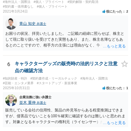
#海外法人・国際法
#個人・プライベート
#契約解除・契約取消
#契約書・借用書なし
#個人・プライベート
2021年3月24日
役にたった
2
青山 知史
弁護士
お困りの状況、拝見いたしました。 ご記載の経緯に照らせば、株主と
して現に取り扱いを受けてきた実態もあり、また、株主名簿などもあ
るとのことですので、相手方の主張には理由がなく、争う余地はある
かと思われます。 相手方が任意に主張の撤回をしないのであれば、株
主手の地位確認請求を訴訟などで実施し、正式に権利関係を明らかに
することも考えられます。 また、仮に株式の割り当てがなされていな
6
キャラクターグッズの販売時の法的リスクと注意
いとのことであれば、出資契約の前提が果たされていないことになり
点の確認方法
ますので、債務不履行を理由に契約を解除し、100万円の返金を要求す
#知的財産・特許
#契約書作成・リーガルチェック
#海外法人・国際法
ることも考えられるかと思慮いたします。 この他、持ち株比率などに
#芸能・エンタメ業界
#スタートアップ・新規事業
もよりますが、過半数を確保できるのであれば、相手方の解任請求を
2025年10月31日
役にたった
1
実施し、相手方を当該会社から排除する方法も出て着うるかと思慮い
企業法務に強い弁護士
たします。 いずれの手段をとるとしても、当時のやり取りや契約内
並木 重伸
弁護士
容、相手方の主張内容などによっても、とるべき手段が異なってきま
すので、本格的に争うことをお考えであれば、関連資料をお持ちのう
販売している会社の信用性、製品の外見等からある程度推測はできま
え、個別に弁護士にご相談をし、対策を立てていくべきと思慮いたし
すが、侵害品でないことを100％確実に確認するのは難しいと思われま
ます。
す。対象となるキャラクターの権利元（ライセンサー）がわかるので
あれば、直接権利元に確認することが考えられます。 「絵師などに依