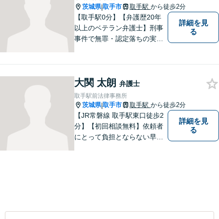
茨城県
取手市
取手駅
から徒歩2分
|
【取手駅0分】【弁護歴20年
詳細を見
以上のベテラン弁護士】刑事
る
事件で無罪・認定落ちの実績
多数！その他、民事事件・家
事事件でも豊富な経験を有し
ます。お困りごとがありまし
大関 太朗
たら、お気軽にご相談くださ
弁護士
い！【毎日対応◎】
取手駅前法律事務所
茨城県
取手市
取手駅
から徒歩2分
|
【JR常磐線 取手駅東口徒歩2
詳細を見
分】【初回相談無料】依頼者
る
にとって負担とならない早期
解決を実現。依頼者に負担に
ならない解決方法の提案をモ
ットーとしております。まず
はお電話でご予約を！その場
で相談日が決まります。