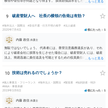
横領や背任罪が問題となり得ます。 損害賠償請求をしたいのか、刑事
事件として警察に捜査してもらいたいのか、取締役を解任したいのか
等、ご希望によって進め方や必要な証拠が変わってきますので、速や
かにお近くの法律事務所に直接ご相談いただくことをおすすめいたし
9
破産管財人へ 社長の横領の告発は有効？
ます。
#海外法人・国際法
#音信不通・行方不明の相手
#法人破産
2020年7月4日
役にたった
1
内藤 政信
弁護士
無駄ではないでしょう。 代表者には、善管注意義務違反があり、それ
により破産会社に損害を生じさせた場合には、破産管財人 には、破産
法上、簡易迅速に責任追及を可能とするための役員責任の査定申立て
の手続が用意されてい るからです。（破産法178条）。
10
技術は売れるのでしょうか？
#個人事業主・フリーランス
#海外法人・国際法
#製造業
#知的財産・特許
#M&A・事業承継
2019年3月6日
役にたった
1
内藤 政信
弁護士