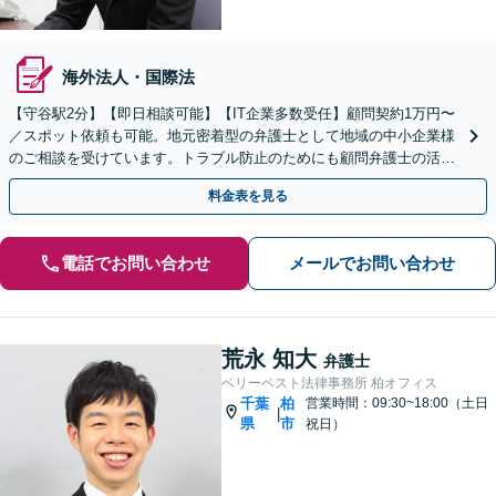
海外法人・国際法
【守谷駅2分】【即日相談可能】【IT企業多数受任】顧問契約1万円〜
／スポット依頼も可能。地元密着型の弁護士として地域の中小企業様
のご相談を受けています。トラブル防止のためにも顧問弁護士の活用
をご検討ください。マンション管理組合顧問経験あり。
料金表を見る
電話でお問い合わせ
メールでお問い合わせ
荒永 知大
弁護士
ベリーベスト法律事務所 柏オフィス
千葉
柏
営業時間：09:30~18:00（土日
|
県
市
祝日）