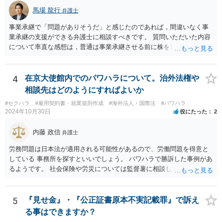
を示唆しており、本件でも同様に、指輪の返還が貴社の責任範囲外の
馬場 龍行
弁護士
問題であると主張する上で参考になります。 2. 今後の対応について
相手方代理人に対し、内容証明郵便などで書面にて貴社の見解を明確
事業承継で「問題がありそうだ」と感じたのであれば，間違いなく事
に伝えることが重要です。その書面には、以下の内容を盛り込むこと
業承継の支援ができる弁護士に相談すべきです。 質問いただいた内容
が考えられます。 成婚料について: 円満な解決を優先する観点から、
について率直な感想は，普通は事業承継させる前に株をしっかり集め
経営判断として返金に応じる意向であることを伝える（ただし、法的
てから承継者に譲渡するけどな？です。承継してから株を集めなさい
には上記の裁判例のように、貴社に返金義務は無いと判断される可能
というのは無責任というほかないでしょう。 事業承継については，相
性が高いと思われます。）。 指輪代金について: 前述の通り、男性会
続税や贈与税を猶予する特別法な，遺留分について株式価格を遺留分
4
在京大使館内でのパワハラについて。治外法権や
員と女性会員との間の個人間の贈与であり、貴社に法的な返金義務は
算定基礎額から控除したり価額を相続時でなく承継時に固定したりす
相談先はどのようにすればよいか
ないことを、法的根拠と共に冷静に主張する。 「刑事訴訟」との主張
ることのできる特別法が定められています。 買い取る以外の方法につ
#セクハラ
#雇用契約書・就業規則作成
#海外法人・国際法
#パワハラ
に対して: 本件は、契約の履行や返金を巡る民事上の紛争であり、貴社
いても，株式保有割合や状況によるので，具体的に弁護士に相談され
2024年10月30日
役にたった
2
に当初から金銭を騙し取る意図（詐欺罪の構成要件である欺罔行為）
ることをお勧めします。
があったとは考えにくく、刑事事件として立件される可能性は極めて
内藤 政信
弁護士
低いと思われます。 3. 警察からの連絡について 警察は「民事不介
入」を原則としており、契約トラブルなどの個人間の紛争に介入する
労務問題は日本法が適用される可能性があるので、労働問題を得意と
ことはありません。しかし、事件性があるかどうかを判断するため
している 事務所を探すといいでしょう。 パワハラで勝訴した事例があ
に、関係者から事情を聴くことがあります。その場合には誠実な事実
るようです。 社会保険や労災については監督薯に相談してみるといい
説明を行ってください。
でしょう。
5
『見せ金』・『公正証書原本不実記載罪』で訴え
る事はできますか？