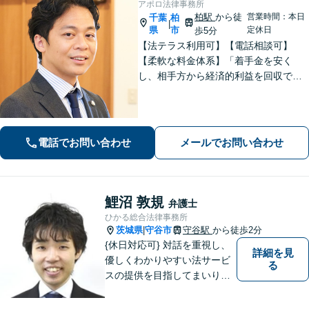
アポロ法律事務所
柏駅
から徒
営業時間：本日
千葉
柏
|
県
市
定休日
歩5分
【法テラス利用可】【電話相談可】
【柔軟な料金体系】「着手金を安く
し、相手方から経済的利益を回収でき
た場合は報酬金で補う」などの対応も
可能です。離婚・男女問題、借金・債
務整理、 相続・遺言 、労働・雇用、交
通事故 など【柏駅5分】
電話でお問い合わせ
メールでお問い合わせ
鯉沼 敦規
弁護士
ひかる総合法律事務所
茨城県
守谷市
守谷駅
から徒歩2分
|
{休日対応可} 対話を重視し、
詳細を見
優しくわかりやすい法サービ
る
スの提供を目指してまいりま
す。