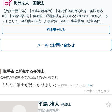
海外法人・国際法
【弁護士歴11年】【企業法務専門】【外資系金融機関出身・英語対応
可】【東池袋駅2分】積極的に課題解決を支援する法務のコンサルタ
ントとして、契約書の作成、人事労務、M&A・事業承継、紛争案件等
に広く対応致します【初回面談無料】
料金表を見る
メールでお問い合わせ
取手市に所在する弁護士
取手市の事務所等での面談予約が可能です。
2
人の弁護士が見つかりました
(検索結果について詳しくは
こちら
)
2件中 1-2件を表示
平島 雅人
弁護士
平島法律事務所