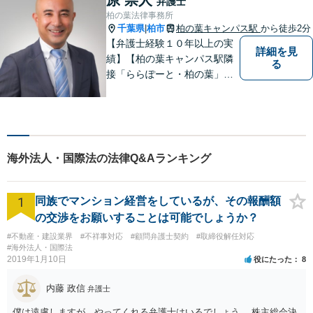
弁護士
債務に関する初回相談は無料
柏の葉法律事務所
です。
千葉県
柏市
柏の葉キャンパス駅
から徒歩2分
|
【弁護士経験１０年以上の実
詳細を見
績】【柏の葉キャンパス駅隣
る
接「ららぽーと・柏の葉」
内】【不動産・遺産相続の解
決多数・同分野の初回相談無
料】
海外法人・国際法の法律Q&Aランキング
1
同族でマンション経営をしているが、その報酬額
の交渉をお願いすることは可能でしょうか？
#不動産・建設業界
#不祥事対応
#顧問弁護士契約
#取締役解任対応
#海外法人・国際法
2019年1月10日
役にたった
8
内藤 政信
弁護士
僕は遠慮しますが、やってくれる弁護士はいるでしょう。 株主総会決