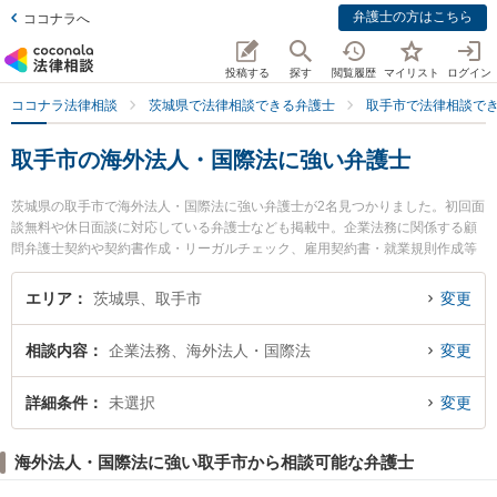
弁護士の方はこちら
ココナラへ
投稿する
探す
閲覧履歴
マイリスト
ログイン
ココナラ法律相談
茨城県で法律相談できる弁護士
取手市で法律相談で
取手市の海外法人・国際法に強い弁護士
茨城県の取手市で海外法人・国際法に強い弁護士が2名見つかりました。初回面
談無料や休日面談に対応している弁護士なども掲載中。企業法務に関係する顧
問弁護士契約や契約書作成・リーガルチェック、雇用契約書・就業規則作成等
の細かな分野での絞り込み検索もでき便利です。特に平島法律事務所の平島 雅
人弁護士や取手駅前法律事務所の大関 太朗弁護士のプロフィール情報や弁護士
エリア
茨城県、取手市
変更
費用、強みなどが注目されています。『取手市で土日や夜間に発生した海外法
人・国際法のトラブルを今すぐに弁護士に相談したい』『海外法人・国際法の
相談内容
企業法務、海外法人・国際法
変更
トラブル解決の実績豊富な近くの弁護士を検索したい』『初回相談無料で海外
法人・国際法を法律相談できる取手市内の弁護士に相談予約したい』などでお
困りの相談者さんにおすすめです。
詳細条件
未選択
変更
海外法人・国際法に強い取手市から相談可能な弁護士