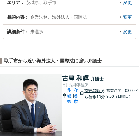
エリア
茨城県、取手市
変更
相談内容
企業法務、海外法人・国際法
変更
詳細条件
未選択
変更
取手市から近い海外法人・国際法に強い弁護士
吉津 和輝
弁護士
市川法律事務所
茨
守
南守谷駅
か
営業時間：08:00~1
城
谷
|
9:00（日曜日）
ら徒歩10分
県
市