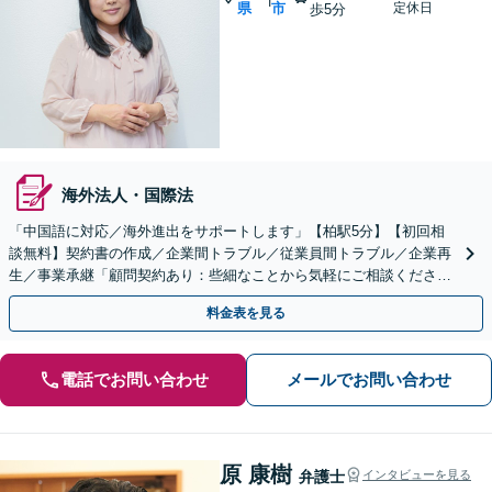
県
市
定休日
歩5分
海外法人・国際法
「中国語に対応／海外進出をサポートします」【柏駅5分】【初回相
談無料】契約書の作成／企業間トラブル／従業員間トラブル／企業再
生／事業承継「顧問契約あり：些細なことから気軽にご相談くださ
い」【休日・夜間面談可】【完全個室対応・秘密厳守】
料金表を見る
電話でお問い合わせ
メールでお問い合わせ
原 康樹
弁護士
インタビューを見る