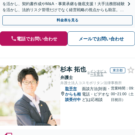
を活かし、契約書作成やM&A・事業承継を徹底支援！大手法務部経験
を活かし、法的リスク管理だけでなく経営戦略の視点からも助言。攻
めと守りの法務で、企業のさらなる成長に貢献します。
料金表を見る
電話でお問い合わせ
メールでお問い合わせ
杉本 拓也
東京都
インタビュ
ーを見る
弁護士
弁護士法人コスモポリタン法律事務所
営業時間：09:
取手市
面談方法(対面・
からも相
電話・ビデオな
00~21:00（土
談受付中
ど)は応相談
日祝日）