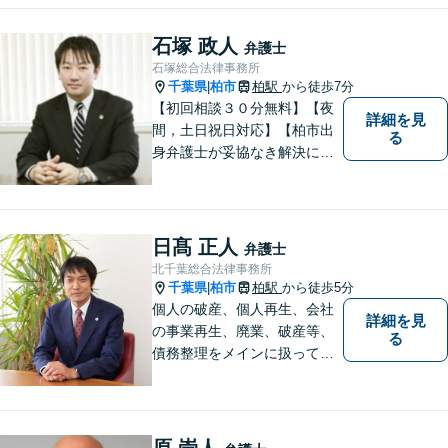
石塚 政人
弁護士
石塚総合法律事務所
千葉県
柏市
柏駅
から徒歩7分
|
【初回相談３０分無料】【夜
詳細を見
間，土日祝日対応】【柏市出
る
身弁護士が妥協なき解決に尽
力します】柏市及び近隣市町
村の企業さま及び市民の皆さ
まに良質な法的サービスを提
供いたします。
日髙 正人
弁護士
北千葉総合法律事務所
千葉県
柏市
柏駅
から徒歩5分
|
個人の破産、個人再生、会社
詳細を見
の事業再生、廃業、破産等、
る
債務整理をメインに扱ってお
ります。会社が破産する場
合、代表者個人について、経
営者保証ガイドラインにとる
私的整理も取扱い可能です。
原 崇人