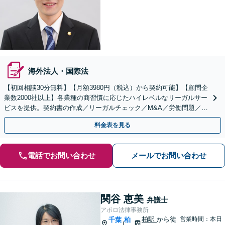
海外法人・国際法
【初回相談30分無料】【月額3980円（税込）から契約可能】【顧問企
業数2000社以上】各業種の商習慣に応じたハイレベルなリーガルサー
ビスを提供。契約書の作成／リーガルチェック／M&A／労働問題／知
的財産等、お任せください【他士業連携可能】
料金表を見る
電話でお問い合わせ
メールでお問い合わせ
関谷 恵美
弁護士
アポロ法律事務所
柏駅
から徒
営業時間：本日
千葉
柏
|