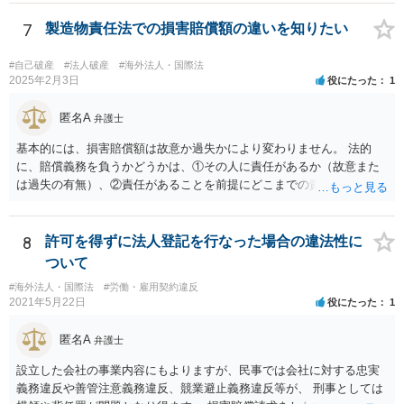
頼し絵を作ってもらいそれを元に工場へ作成依頼などした場合」につ
いては、作ってもらった絵がオリジナルのものであれば問題はありま
7
製造物責任法での損害賠償額の違いを知りたい
せんが（ただし絵師などから権利を得ておく必要があります。）、既
存のキャラクターやそれに類似するものであれば、その権利元から許
#自己破産
#法人破産
#海外法人・国際法
諾を受けない限り著作権侵害となる可能性が高いです。
2025年2月3日
役にたった
1
匿名A
弁護士
基本的には、損害賠償額は故意か過失かにより変わりません。 法的
に、賠償義務を負うかどうかは、①その人に責任があるか（故意また
は過失の有無）、②責任があることを前提にどこまでの責任を負うべ
きか（因果関係）、という流れになっていることから、別の議論です
（厳密には、②の話の中で責任の範囲を問う過程で主観面も見るする
ので事案次第ではありますが。）。 また、海外での損害の発生の場合
8
許可を得ずに法人登記を行なった場合の違法性に
には、まずどの法を適用するのかの問題があるので、どの国の損害で
ついて
生じた損害で、その問題に何法が適用されるのか、の判断が先行する
#海外法人・国際法
#労働・雇用契約違反
ので、事案聞かないことにはなんともといったところです。
2021年5月22日
役にたった
1
匿名A
弁護士
設立した会社の事業内容にもよりますが、民事では会社に対する忠実
義務違反や善管注意義務違反、競業避止義務違反等が、 刑事としては