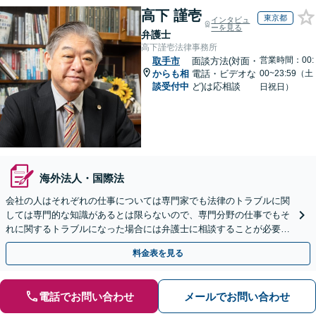
高下 謹壱
東京都
インタビュ
ーを見る
弁護士
高下謹壱法律事務所
営業時間：00:
取手市
面談方法(対面・
からも相
電話・ビデオな
00~23:59（土
談受付中
ど)は応相談
日祝日）
海外法人・国際法
会社の人はそれぞれの仕事については専門家でも法律のトラブルに関
しては専門的な知識があるとは限らないので、専門分野の仕事でもそ
れに関するトラブルになった場合には弁護士に相談することが必要不
可欠だと思います。銀座駅1分、100社超の実績。
料金表を見る
電話でお問い合わせ
メールでお問い合わせ