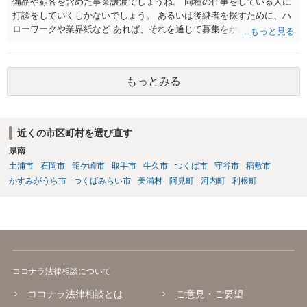
備品や顧客を含めた事業譲渡でしょうね。 同種の仕事をしている人に
打診をしていくしかないでしょう。 あるいは後継者を探すために、ハ
ローワークや業界紙など あれば、それを通じて募集をかけてみるか。
もっとみる
近くの市区町村を選び直す
県南
土浦市
石岡市
龍ケ崎市
取手市
牛久市
つくば市
守谷市
稲敷市
かすみがうら市
つくばみらい市
美浦村
阿見町
河内町
利根町
ココナラ法律相談について
ココナラ法律相談とは
ご意見・ご要望