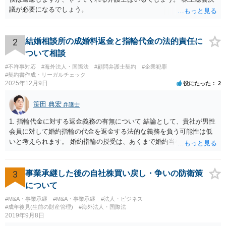
議が必要になるでしょう。
2
結婚相談所の成婚料返金と指輪代金の法的責任に
ついて相談
#不祥事対応
#海外法人・国際法
#顧問弁護士契約
#企業犯罪
#契約書作成・リーガルチェック
2025年12月9日
役にたった
2
笹田 典宏
弁護士
1. 指輪代金に対する返金義務の有無について 結論として、貴社が男性
会員に対して婚約指輪の代金を返金する法的な義務を負う可能性は低
いと考えられます。 婚約指輪の授受は、あくまで婚約当事者である男
性会員と女性会員との間の個人的な贈与契約です。結婚相談所である
貴社は、その贈与契約の当事者ではありません。したがって、仮に女
性が返金義務を負う場合であっても、貴社が返金義務を負う法的根拠
3
事業承継した後の自社株買い戻し・争いの防衛策
は見当たりません。 また、国際結婚の仲介契約に関する裁判例では、
について
会員の個人的な理由による破談で追加的に発生した費用は会員自身が
#M&A・事業承継
#M&A・事業承継
#法人・ビジネス
負担すべきであり、仲介業者に責任がない限り、成婚料の支払いを拒
#成年後見(生前の財産管理)
#海外法人・国際法
絶することはできないと判断されています。この裁判例は、仲介業者
2019年9月8日
の責任範囲が、会員間の個人的な問題とは切り離して考えられること