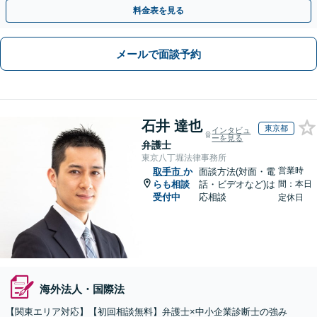
題、債権回収、コンプラ、会社設立・事業再編等幅広く対応
料金表を見る
メールで面談予約
石井 達也
東京都
インタビュ
ーを見る
弁護士
東京八丁堀法律事務所
営業時
取手市
か
面談方法(対面・電
らも相談
話・ビデオなど)は
間：本日
受付中
応相談
定休日
海外法人・国際法
【関東エリア対応】【初回相談無料】弁護士×中小企業診断士の強み