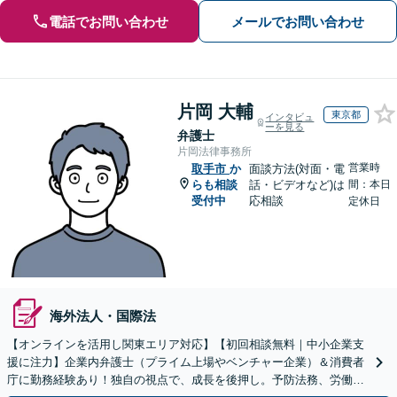
電話でお問い合わせ
メールでお問い合わせ
片岡 大輔
東京都
インタビュ
ーを見る
弁護士
片岡法律事務所
営業時
取手市
か
面談方法(対面・電
らも相談
話・ビデオなど)は
間：本日
受付中
応相談
定休日
海外法人・国際法
【オンラインを活用し関東エリア対応】【初回相談無料｜中小企業支
援に注力】企業内弁護士（プライム上場やベンチャー企業）＆消費者
庁に勤務経験あり！独自の視点で、成長を後押し。予防法務、労働問