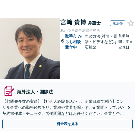
宮﨑 貴博
弁護士
東京都
あかつき総合法律事務所
営業時
取手市
か
面談方法(対面・電
らも相談
話・ビデオなど)は
間：本日
受付中
応相談
定休日
海外法人・国際法
【顧問先多数の実績】【社会人経験を活かし、企業目線で対応】コン
サル企業への勤務経験あり。業種や業界を問わず、企業間トラブルや
契約書作成・チェック、労働問題などはお任せください。企業と企業
の連携をつなぐ「橋渡し役」として、企業の発展をサポート
料金表を見る