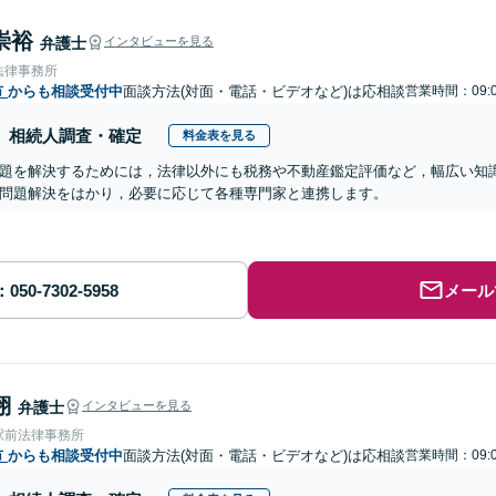
崇裕
弁護士
インタビューを見る
法律事務所
市
からも相談受付中
面談方法(対面・電話・ビデオなど)は応相談
営業時間：09:0
相続人調査・確定
料金表を見る
題を解決するためには，法律以外にも税務や不動産鑑定評価など，幅広い知
問題解決をはかり，必要に応じて各種専門家と連携します。
メール
翔
弁護士
インタビューを見る
駅前法律事務所
市
からも相談受付中
面談方法(対面・電話・ビデオなど)は応相談
営業時間：09:0