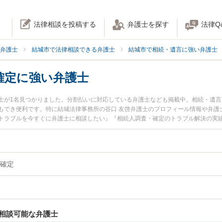
法律相談を投稿する
弁護士を探す
法律Q
弁護士
結城市で法律相談できる弁護士
結城市で相続・遺言に強い弁護士
確定に強い弁護士
士が1名見つかりました。分割払いに対応している弁護士なども掲載中。相続・遺
もでき便利です。特に結城法律事務所の谷口 友啓弁護士のプロフィール情報や弁護
トラブルを今すぐに弁護士に相談したい』『相続人調査・確定のトラブル解決の実
市内の弁護士に相談予約したい』などでお困りの相談者さんにおすすめです。
確定
相談可能な弁護士