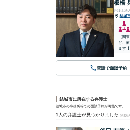
板橋 
弁護士法
結城
【関東
ど、依
ます【
電話で面談予約
結城市に所在する弁護士
結城市の事務所等での面談予約が可能です。
1
人の弁護士が見つかりました
(検索結