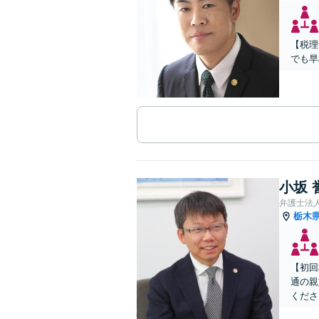
【税理
でも早
小坂 
弁護士法
栃木
【初回
通の親
くださ