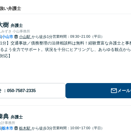
強い弁護士
大樹
弁護士
人みずき 小山事務所
県
小山市
小山駅
から徒歩1分
営業時間：09:30~21:00（平日）
|
1分】交通事故／債務整理の法律相談料は無料！経験豊富な弁護士と事
るよう全力でサポート。状況を十分にヒアリングし、あらゆる観点から
対応】
せ
メール
泰典
弁護士
会計事務所
県
栃木市
栃木駅
から徒歩3分
営業時間：10:00~17:00（平日）
|