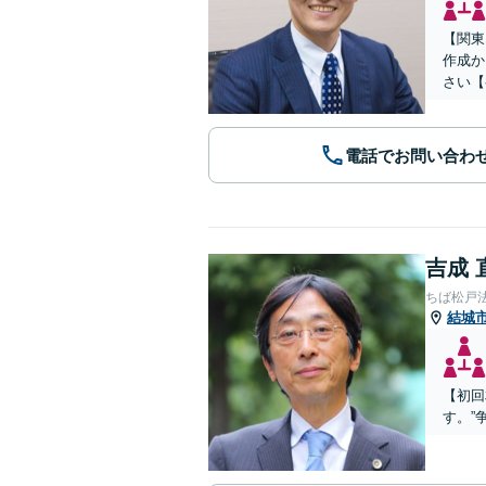
【関東
作成か
さい【
電話でお問い合わ
吉成 
ちば松戸
結城
【初回
す。”