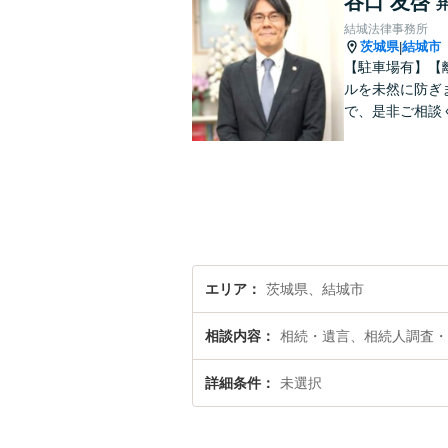
谷口 友啓
結城法律事務所
茨城県
結城市
|
【駐車場有】【
ルを未然に防ぎ
で、是非ご相談
エリア
茨城県、結城市
相談内容
相続・遺言、相続人調査・
詳細条件
未選択