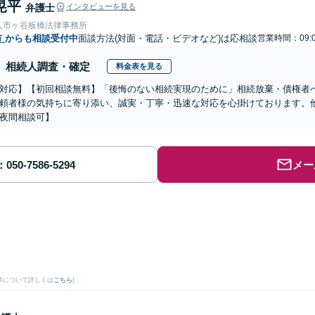
晃平
弁護士
インタビューを見る
人市ヶ谷板橋法律事務所
市
からも相談受付中
面談方法(対面・電話・ビデオなど)は応相談
営業時間：09:0
相続人調査・確定
料金表を見る
対応】【初回相談無料】「後悔のない相続実現のために」相続放棄・債権者
頼者様の気持ちに寄り添い、誠実・丁寧・迅速な対応を心掛けております。
夜間相談可】
メー
果について詳しくは
こちら
)