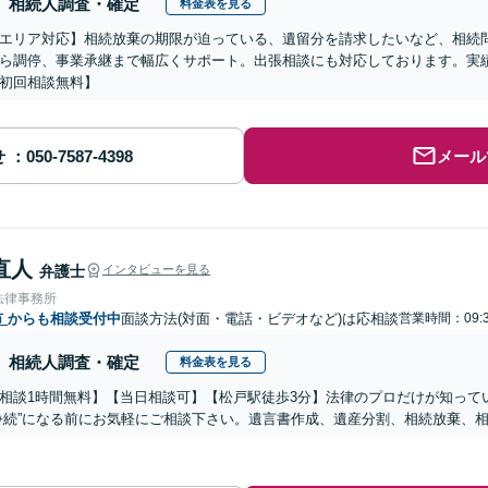
相続人調査・確定
料金表を見る
エリア対応】相続放棄の期限が迫っている、遺留分を請求したいなど、相続
ら調停、事業承継まで幅広くサポート。出張相談にも対応しております。実
初回相談無料】
せ
メール
直人
弁護士
インタビューを見る
法律事務所
市
からも相談受付中
面談方法(対面・電話・ビデオなど)は応相談
営業時間：09:3
相続人調査・確定
料金表を見る
相談1時間無料】【当日相談可】【松戸駅徒歩3分】法律のプロだけが知って
争続”になる前にお気軽にご相談下さい。遺言書作成、遺産分割、相続放棄、