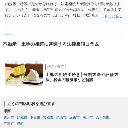
約款等で特段の定めがなければ、法定相続人が受け取り権利がありま
す。 もっとも、義母も法定相続人だった場合は、代表として返還を受
けたということ になるのでしょうから、後日、法定相続分に基づいて
精算を求めることは可能と思います。
不動産・土地の相続に関連する法律相談コラム
相続・遺言
土地の相続手続き│分割方法や評価方
法、税金の軽減策など解説
近くの市区町村を選び直す
県西
古河市
結城市
下妻市
常総市
筑西市
坂東市
桜川市
八千代町
五霞町
境町