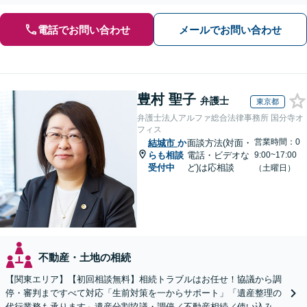
電話でお問い合わせ
メールでお問い合わせ
豊村 聖子
弁護士
東京都
弁護士法人アルファ総合法律事務所 国分寺オ
フィス
営業時間：0
結城市
か
面談方法(対面・
らも相談
電話・ビデオな
9:00~17:00
受付中
ど)は応相談
（土曜日）
不動産・土地の相続
【関東エリア】【初回相談無料】相続トラブルはお任せ！協議から調
停・審判まですべて対応「生前対策を一からサポート」「遺産整理の
代行業務も承ります」遺産分割協議・調停／不動産相続／使い込み／