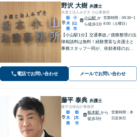
野沢 大樹
弁護士
弁護士法人みずき 小山事務所
栃
小
小山駅
か
営業時間：09:30~1
木
山
|
8:00（土曜日）
ら徒歩1分
県
市
【小山駅1分】交通事故／債務整理の法
律相談料は無料！経験豊富な弁護士と
事務スタッフ一同が、依頼者様のお悩
みを解消できるよう全力でサポート。
状況を十分にヒアリングし、あらゆる
観点から解決策をご提案してまいりま
電話でお問い合わせ
メールでお問い合わせ
す。【休日・夜間対応】
藤平 泰典
弁護士
藤平法律会計事務所
栃
栃
栃木駅
から
営業時間：本
木
木
|
日定休日
徒歩3分
県
市