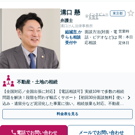
溝口 懸
東京都
インタビュー
を見る
弁護士
溝口けん法律事務所
営業時
結城市
か
面談方法(対面・電
らも相談
話・ビデオなど)は
間：本日
受付中
応相談
定休日
不動産・土地の相続
【全国対応／全国出張に対応】【電話相談可】実績10年で多数の相続
問題を解決！段階を問わず幅広くサポート【初回30分面談無料】使い
込み・遺留分など泥沼化した事案に強い。相続放棄も対応。不動産相
続は次世代を見据えたご提案。生前対策もお任せを
料金表を見る
電話でお問い合わせ
メールでお問い合わせ