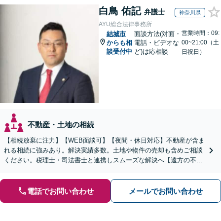
白鳥 佑記
弁護士
神奈川県
AYU総合法律事務所
営業時間：09:
結城市
面談方法(対面・
からも相
電話・ビデオな
00~21:00（土
談受付中
ど)は応相談
日祝日）
不動産・土地の相続
【相続放棄に注力】【WEB面談可】【夜間・休日対応】不動産が含ま
れる相続に強みあり。解決実績多数。土地や物件の売却も含めご相談
ください。税理士・司法書士と連携しスムーズな解決へ【遠方の不動
産もご相談ください】【初回相談30分1000円】
電話でお問い合わせ
メールでお問い合わせ