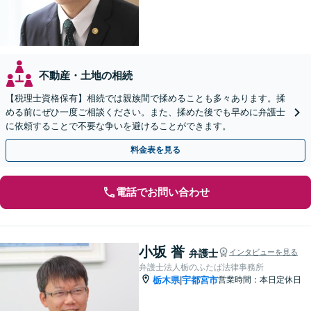
不動産・土地の相続
【税理士資格保有】相続では親族間で揉めることも多々あります。揉
める前にぜひ一度ご相談ください。また、揉めた後でも早めに弁護士
に依頼することで不要な争いを避けることができます。
料金表を見る
電話でお問い合わせ
小坂 誉
弁護士
インタビューを見る
弁護士法人栃のふたば法律事務所
栃木県
宇都宮市
営業時間：本日定休日
|