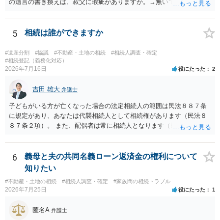
の遺言の書き換えは、叔父に瑕疵がありますか。→無いです。 ・分割
する場合の比率は、現状で、客観的に見てどの程度が妥当と考えられ
ますか。 →本人が自由に決められますので、どこが妥当とは言えない
です。客観的な基準もありません。 ・できれば穏やかに、分割を拒否
5
相続は誰ができますか
することはできますか。 →分割を拒否するということは、遺産はいら
ないということでしょうか。遺言で、受取を指定されててもいらない
#遺産分割
#協議
#不動産・土地の相続
#相続人調査・確定
と拒否することはできます。理由を説明する必要はありません。
#相続登記（義務化対応）
2026年7月16日
役にたった
2
吉田 雄大
弁護士
子どもがいる方が亡くなった場合の法定相続人の範囲は民法８８７条
に規定があり、あなたは代襲相続人として相続権があります（民法８
８７条２項）。 また、配偶者は常に相続人となります（民法８９０
条）。 「祖父の子供３人」の方の配偶者がご健在であれば、その方に
も相続権があります。つまり、孫５人に加えて「おじ又はおば」にも
相続権がある可能性があります。
6
義母と夫の共同名義ローン返済金の権利について
知りたい
#不動産・土地の相続
#相続人調査・確定
#家族間の相続トラブル
2026年7月25日
役にたった
1
匿名A
弁護士