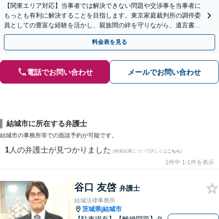
【関東エリア対応】当事者では解決できない問題や交渉事を当事者に
もっとも有利に解決することを目指します。東京家庭裁判所の調停委
員としての豊富な経験を活かし、親族間の絆を守りながら、遺言書作
成から相続放棄まで相続問題を誠実にサポートいたします。
料金表を見る
電話でお問い合わせ
メールでお問い合わせ
結城市に所在する弁護士
結城市の事務所等での面談予約が可能です。
1
人の弁護士が見つかりました
(検索結果について詳しくは
こちら
)
1件中 1-1件を表示
谷口 友啓
弁護士
結城法律事務所
茨城県
結城市
|