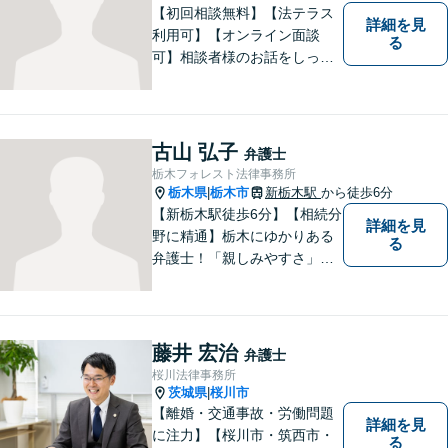
【初回相談無料】【法テラス
詳細を見
利用可】【オンライン面談
る
可】相談者様のお話をしっか
りと聞き、丁寧に対応いたし
ます。ひとりで悩まずにご相
談ください。
古山 弘子
弁護士
栃木フォレスト法律事務所
栃木県
栃木市
新栃木駅
から徒歩6分
|
【新栃木駅徒歩6分】【相続分
詳細を見
野に精通】栃木にゆかりある
る
弁護士！「親しみやすさ」
「話しやすさ」に定評があり
ます。まずは皆様の抱える問
題や心境をお聞かせくださ
い。皆様にとって最善の対応
藤井 宏治
弁護士
策をご提案します。【駐車場
桜川法律事務所
有】【子連れ相談歓迎】
茨城県
桜川市
|
【離婚・交通事故・労働問題
詳細を見
に注力】【桜川市・筑西市・
る