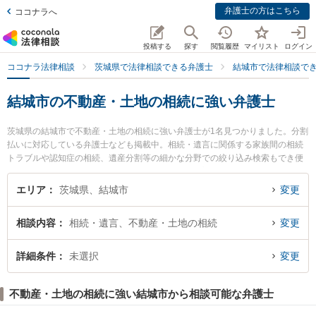
弁護士の方はこちら
ココナラへ
投稿する
探す
閲覧履歴
マイリスト
ログイン
ココナラ法律相談
茨城県で法律相談できる弁護士
結城市で法律相談で
結城市の不動産・土地の相続に強い弁護士
茨城県の結城市で不動産・土地の相続に強い弁護士が1名見つかりました。分割
払いに対応している弁護士なども掲載中。相続・遺言に関係する家族間の相続
トラブルや認知症の相続、遺産分割等の細かな分野での絞り込み検索もでき便
利です。特に結城法律事務所の谷口 友啓弁護士のプロフィール情報や弁護士費
用、強みなどが注目されています。『結城市で土日や夜間に発生した不動産・
エリア
茨城県、結城市
変更
土地の相続のトラブルを今すぐに弁護士に相談したい』『不動産・土地の相続
のトラブル解決の実績豊富な近くの弁護士を検索したい』『初回相談無料で不
相談内容
相続・遺言、不動産・土地の相続
変更
動産・土地の相続を法律相談できる結城市内の弁護士に相談予約したい』など
でお困りの相談者さんにおすすめです。
詳細条件
未選択
変更
不動産・土地の相続に強い結城市から相談可能な弁護士