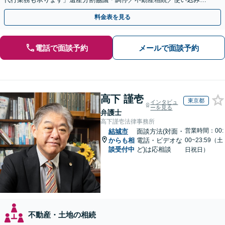
遺留分侵害額請求／相続放棄【完全個室】
料金表を見る
電話で面談予約
メールで面談予約
高下 謹壱
東京都
インタビュ
ーを見る
弁護士
高下謹壱法律事務所
営業時間：00:
結城市
面談方法(対面・
からも相
電話・ビデオな
00~23:59（土
談受付中
ど)は応相談
日祝日）
不動産・土地の相続