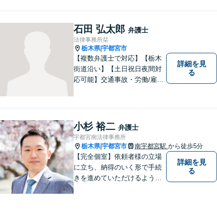
す。また、所属弁護士全員が
日本労働弁護団（労働者側の
弁護士団体）に所属していま
石田 弘太郎
弁護士
す。
法律事務所栞
栃木県
宇都宮市
|
【複数弁護士で対応】【栃木
詳細を見
街道沿い】【土日祝日夜間対
る
応可能】交通事故・労働/雇用
問題・刑事事件に注力してい
ます。宇都宮市の弁護士で
す。是非一度ご相談くださ
い。
小杉 裕二
弁護士
宇都宮南法律事務所
栃木県
宇都宮市
南宇都宮駅
から徒歩5分
|
【完全個室】依頼者様の立場
詳細を見
に立ち、納得のいく形で手続
る
きを進めていただけるよう、
しっかりとお話をお伺いし、
丁寧に説明を行います。 弁護
士業はサービス業であると認