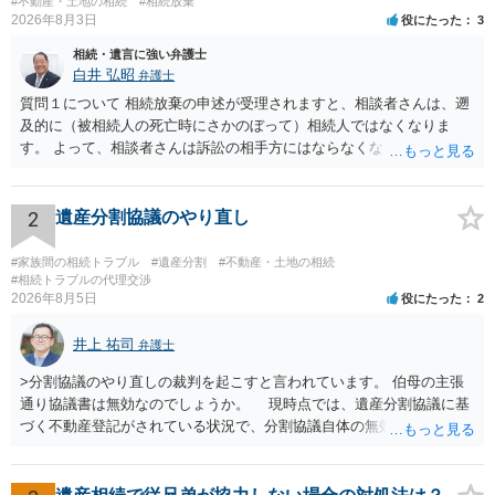
#不動産・土地の相続
#相続放棄
2026年8月3日
役にたった
3
相続・遺言に強い弁護士
白井 弘昭
弁護士
質問１について 相続放棄の申述が受理されますと、相談者さんは、遡
及的に（被相続人の死亡時にさかのぼって）相続人ではなくなりま
す。 よって、相談者さんは訴訟の相手方にはならなくなるので（明け
渡し請求の対象ではなくなるので）請求棄却となります。 相続放棄受
理証明を家庭裁判所で取得し、コピーを答弁書に添えて裁判所に提出
してください。 質問２について 請求棄却を求める答弁書を提出すれ
2
遺産分割協議のやり直し
ば、第１回期日は出席する必要がありません。その日は差支え（用事
があり出席できない）との記載で十分です。 質問３について 弁護士で
#家族間の相続トラブル
#遺産分割
#不動産・土地の相続
はないので、ｍｉｎｔｓでの提出の必要は無いと思います。郵送（期
#相続トラブルの代理交渉
2026年8月5日
役にたった
2
限までに届けばよい）で十分です。 詳細は、書面記載の裁判所書記官
にお問い合わせください。 以上、ご参考まで。
井上 祐司
弁護士
>分割協議のやり直しの裁判を起こすと言われています。 伯母の主張
通り協議書は無効なのでしょうか。 現時点では、遺産分割協議に基
づく不動産登記がされている状況で、分割協議自体の無効を裁判所が
認めたわけではないので、分割協議の効力に影響はありません。 先
方の訴訟の主張及び立証次第ですが、 ・御祖母様の認知能力に関する
医師の意見書、筆跡鑑定 が提出されればその効力が否定される可能性