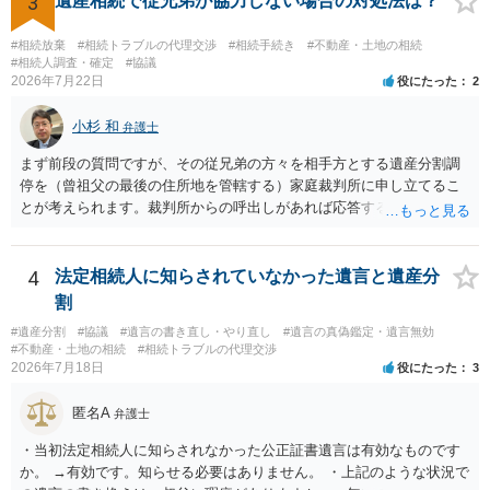
3
遺産相続で従兄弟が協力しない場合の対処法は？
はありますが、 ・伯母様自身が分割協議に加わっていること ・御祖母
様の意に反する遺産分割協議を行う実益が誰にあったかの立証が困難
#相続放棄
#相続トラブルの代理交渉
#相続手続き
#不動産・土地の相続
であること からすると、実際に遺産分割協議の効力が否定される可能
#相続人調査・確定
#協議
2026年7月22日
役にたった
2
性はそれほど高くない（立証のハードルは非常に高い）ということが
言えると思います。
小杉 和
弁護士
まず前段の質問ですが、その従兄弟の方々を相手方とする遺産分割調
停を（曾祖父の最後の住所地を管轄する）家庭裁判所に申し立てるこ
とが考えられます。裁判所からの呼出しがあれば応答する可能性がま
だあるのではないでしょうか。 後段の質問については、相続放棄は可
能と思われます。時間が思った以上にないので必要書類をてきぱきと
揃える必要があります。その点是非御注意ください。
4
法定相続人に知らされていなかった遺言と遺産分
割
#遺産分割
#協議
#遺言の書き直し・やり直し
#遺言の真偽鑑定・遺言無効
#不動産・土地の相続
#相続トラブルの代理交渉
2026年7月18日
役にたった
3
匿名A
弁護士
・当初法定相続人に知らされなかった公正証書遺言は有効なものです
か。 →有効です。知らせる必要はありません。 ・上記のような状況で