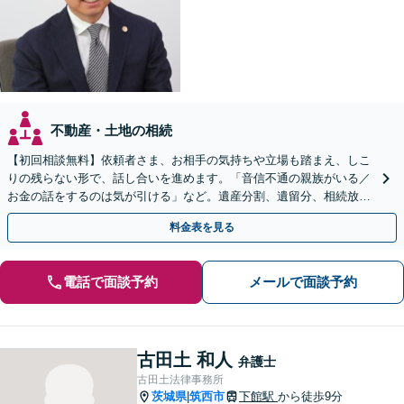
不動産・土地の相続
【初回相談無料】依頼者さま、お相手の気持ちや立場も踏まえ、しこ
りの残らない形で、話し合いを進めます。「音信不通の親族がいる／
お金の話をするのは気が引ける」など。遺産分割、遺留分、相続放
棄、使い込みなど、お気軽にご相談ください【完全個室】
料金表を見る
電話で面談予約
メールで面談予約
古田土 和人
弁護士
古田土法律事務所
茨城県
筑西市
下館駅
から徒歩9分
|