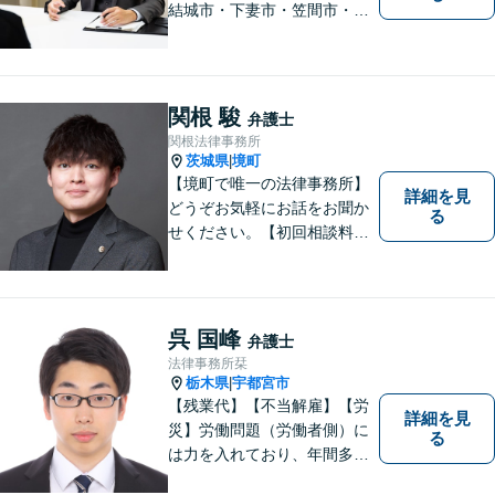
結城市・下妻市・笠間市・真
岡市・石岡市から相談実績多
数】皆様が抱える問題にベス
トな解決を提案します。
関根 駿
弁護士
関根法律事務所
茨城県
境町
|
【境町で唯一の法律事務所】
詳細を見
どうぞお気軽にお話をお聞か
る
せください。【初回相談料無
料】【キッズスペース有り】
呉 国峰
弁護士
法律事務所栞
栃木県
宇都宮市
|
【残業代】【不当解雇】【労
詳細を見
災】労働問題（労働者側）に
る
は力を入れており、年間多数
の相談・受任実績がありま