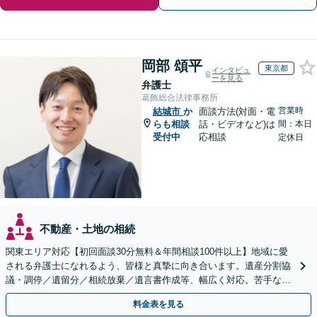
岡部 頌平
東京都
インタビュ
ーを見る
弁護士
葛飾総合法律事務所
営業時
結城市
か
面談方法(対面・電
らも相談
話・ビデオなど)は
間：本日
受付中
応相談
定休日
不動産・土地の相続
関東エリア対応【初回面談30分無料＆年間相談100件以上】地域に愛
される弁護士になれるよう、皆様と真摯に向き合います。遺産分割協
議・調停／遺留分／相続放棄／遺言書作成等、幅広く対応。苦手な親
族との交渉や書面作成等も◎【分かりやすい費用体系】
料金表を見る