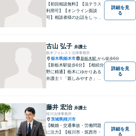
【初回相談無料】【法テラス
詳細を見
利用可】【オンライン面談
る
可】相談者様のお話をしっか
りと聞き、丁寧に対応いたし
ます。ひとりで悩まずにご相
談ください。
古山 弘子
弁護士
栃木フォレスト法律事務所
栃木県
栃木市
新栃木駅
から徒歩6分
|
【新栃木駅徒歩6分】【相続分
詳細を見
野に精通】栃木にゆかりある
る
弁護士！「親しみやすさ」
「話しやすさ」に定評があり
ます。まずは皆様の抱える問
題や心境をお聞かせくださ
い。皆様にとって最善の対応
藤井 宏治
弁護士
策をご提案します。【駐車場
桜川法律事務所
有】【子連れ相談歓迎】
茨城県
桜川市
|
【離婚・交通事故・労働問題
詳細を見
に注力】【桜川市・筑西市・
る