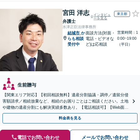
宮田 洋志
東京都
インタビュ
ーを見る
弁護士
水津正臣法律事務所
営業時間：1
結城市
か
面談方法(対面・
らも相談
電話・ビデオな
0:00~19:00
受付中
ど)は応相談
（平日）
生前贈与
【関東エリア対応】【初回相談無料】遺産分割協議・調停／遺留分侵
害額請求／相続放棄など、相続のお困りごとはご相談ください。土地
や建物の遺産分割にも解決実績多数あり。【電話相談可】【Web面談
可】遺言書作成や財産の整理など生前対策もサポート
料金表を見る
電話でお問い合わせ
メールでお問い合わせ