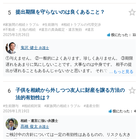
持ち戻し免除の意思表示は書面で明確にしておいていただくべきとい
う結論は変わりません。 誤解を与えるような回答でした。失礼しまし
5
提出期限を守らないのは良くあること？
た。 文言については、「〇〇に対する生前贈与による特別受益の持ち
戻しをすべて免除する」というのがオーソドックスなものですが、ご
#家族間の相続トラブル
#生前贈与
#相続トラブルの代理交渉
心配ならば、弁護士のところに行って、特別受益となりそうな贈与に
#不動産・土地の相続
#遺言の真偽鑑定・遺言無効
#遺言
2025年3月26日
役にたった
11
ついて説明した上で、適切な文言についてご相談してみてはいかがで
しょうか。
鬼沢 健士
弁護士
①与えません。 ②一般的によくあります。珍しくありません。 ③期限
遅れをあまりに気にしないことです。大事なのは中身です。 相手の提
出が遅れることもあるんじゃないかと思います。 それでもあなた有利
にはなりません。
6
子供を相続から外しつつ友人に財産を譲る方法の
法的有効性は？
#生前贈与
#相続税対策
#家族間の相続トラブル
#遺産分割
2026年1月19日
役にたった
4
相続・遺言に強い弁護士
髙橋 俊太
弁護士
ご検討中の方針については一定の有効性はあるものの、リスクも大き