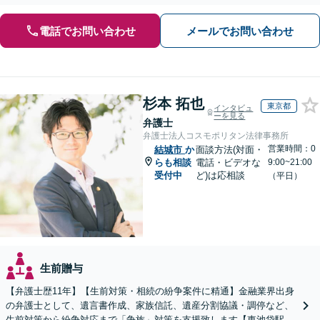
電話でお問い合わせ
メールでお問い合わせ
杉本 拓也
東京都
インタビュ
ーを見る
弁護士
弁護士法人コスモポリタン法律事務所
営業時間：0
結城市
か
面談方法(対面・
らも相談
電話・ビデオな
9:00~21:00
受付中
ど)は応相談
（平日）
生前贈与
【弁護士歴11年】【生前対策・相続の紛争案件に精通】金融業界出身
の弁護士として、遺言書作成、家族信託、遺産分割協議・調停など、
生前対策から紛争対応まで「争族」対策を支援致します【東池袋駅2