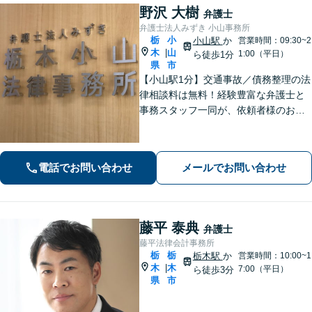
野沢 大樹
弁護士
弁護士法人みずき 小山事務所
栃
小
小山駅
か
営業時間：09:30~2
木
山
|
1:00（平日）
ら徒歩1分
県
市
【小山駅1分】交通事故／債務整理の法
律相談料は無料！経験豊富な弁護士と
事務スタッフ一同が、依頼者様のお悩
みを解消できるよう全力でサポート。
状況を十分にヒアリングし、あらゆる
観点から解決策をご提案してまいりま
電話でお問い合わせ
メールでお問い合わせ
す。【休日・夜間対応】
藤平 泰典
弁護士
藤平法律会計事務所
栃
栃
栃木駅
か
営業時間：10:00~1
木
木
|
7:00（平日）
ら徒歩3分
県
市