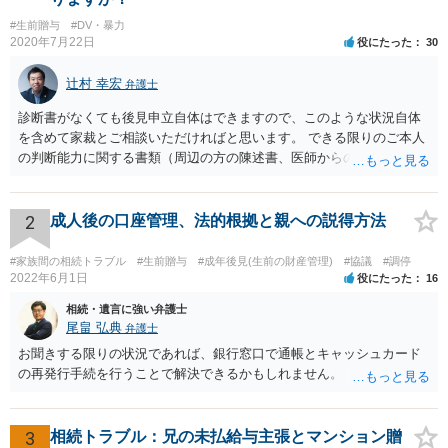
#生前贈与
#DV・暴力
2020年7月22日
役にたった
30
辻村 幸宏
弁護士
診断書がなくても後見申立自体はできますので、このような状況自体
を含めて家裁とご相談いただければと思います。 できる限りのご本人
の判断能力に関する書類（周辺の方の陳述書、医師からの聴取書等）
を整え、家裁の鑑定を経る前提で鑑定費用の予納金を用意し、申立て
をしていただければそこから先は進むのではないかと存じます。 ま
た、Aさんの意向を酌みすぎるあまりに後見申立ができない状況にして
2
成人後の口座管理、法的根拠と親への説得方法
いる施設の問題もありますので、当該地域の地域包括支援センターに
ご相談されるのもひとつの方法です。
#家族間の相続トラブル
#生前贈与
#成年後見(生前の財産管理)
#協議
#調停
2022年6月1日
役にたった
16
相続・遺言に強い弁護士
尾畠 弘典
弁護士
お聞きする限りの状況であれば、銀行窓口で通帳とキャッシュカード
の再発行手続を行うことで解決できるかもしれません。
3
相続トラブル：兄の未払給与主張とマンション贈