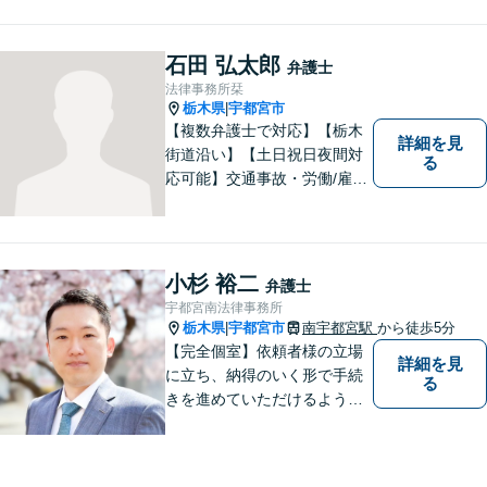
す。また、所属弁護士全員が
日本労働弁護団（労働者側の
弁護士団体）に所属していま
石田 弘太郎
弁護士
す。
法律事務所栞
栃木県
宇都宮市
|
【複数弁護士で対応】【栃木
詳細を見
街道沿い】【土日祝日夜間対
る
応可能】交通事故・労働/雇用
問題・刑事事件に注力してい
ます。宇都宮市の弁護士で
す。是非一度ご相談くださ
い。
小杉 裕二
弁護士
宇都宮南法律事務所
栃木県
宇都宮市
南宇都宮駅
から徒歩5分
|
【完全個室】依頼者様の立場
詳細を見
に立ち、納得のいく形で手続
る
きを進めていただけるよう、
しっかりとお話をお伺いし、
丁寧に説明を行います。 弁護
士業はサービス業であると認