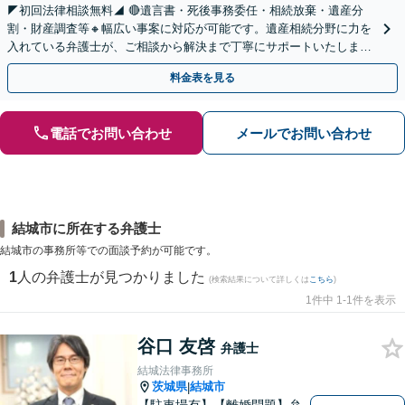
◤初回法律相談無料◢ 🔴遺言書・死後事務委任・相続放棄・遺産分
割・財産調査等🔸幅広い事案に対応が可能です。遺産相続分野に力を
入れている弁護士が、ご相談から解決まで丁寧にサポートいたしま
す。まずはじっくりとお話ししてください。
料金表を見る
電話でお問い合わせ
メールでお問い合わせ
結城市に所在する弁護士
結城市の事務所等での面談予約が可能です。
1
人の弁護士が見つかりました
(検索結果について詳しくは
こちら
)
1件中 1-1件を表示
谷口 友啓
弁護士
結城法律事務所
茨城県
結城市
|