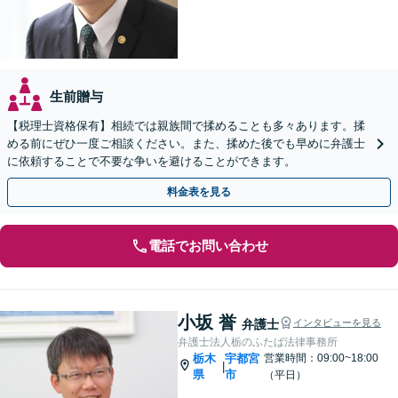
生前贈与
【税理士資格保有】相続では親族間で揉めることも多々あります。揉
める前にぜひ一度ご相談ください。また、揉めた後でも早めに弁護士
に依頼することで不要な争いを避けることができます。
料金表を見る
電話でお問い合わせ
小坂 誉
弁護士
インタビューを見る
弁護士法人栃のふたば法律事務所
栃木
宇都宮
営業時間：09:00~18:00
|
県
市
（平日）