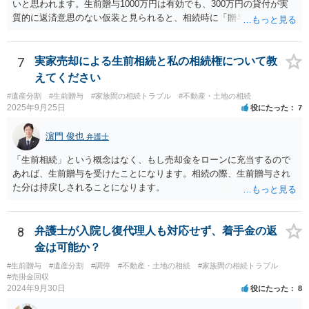
いと思われます。生前贈与1000万円は有効でも、300万円の貸付が実
質的に返済意思のない仮装と見られると、相続時に「贈与」と評価さ
れ、子から遺留分侵害額請求を受ける可能性があります。 その他の方
法として考えられるものとしては、 ①信託（家族信託・目的信託） 財
産を信託口に移し、受託者（信頼できる友人や専門職）に管理させ、
7
実家売却による生前相続と私の相続権について教
・生存中はあなたの生活費・介護費に優先充当 ・残余を友人や慈善団
えてください
体へ と使途を厳格に指定。相続ではなく信託帰属になるため、子の関
#遺産分割
#生前贈与
#家族間の相続トラブル
#不動産・土地の相続
与を大きく排除できます。 ②遺言＋生命保険の組合せ 生活資金は手元
2025年9月25日
役にたった
7
に残し、余剰資金で受取人を友人・団体にした保険を活用。保険金は
相続財産とは別枠で、遺留分対策にも有効と思われます。 ③負担付死
濵門 俊也
弁護士
因贈与 「介護・見守り等を条件に、死亡時に財産を渡す」契約。条件
不履行なら無効にでき、老後の安心を担保できます。 ④ 寄附予約＋解
「生前相続」という概念はなく、もし売却金をローンに充当するので
除条件 慈善団体への寄附を予約しつつ、資金不足時は解除できる条項
あれば、生前贈与を受けたことになります。相続の際、生前贈与され
を設定。 などがあり得るかと思われます。
た分は持戻しされることになります。
8
弁護士が入院し復代理人も対応せず、着手金の返
金は可能か？
#生前贈与
#遺産分割
#調停
#不動産・土地の相続
#家族間の相続トラブル
#売掛金回収
2024年9月30日
役にたった
8