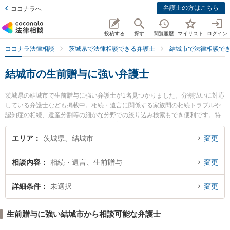
弁護士の方はこちら
ココナラへ
投稿する
探す
閲覧履歴
マイリスト
ログイン
ココナラ法律相談
茨城県で法律相談できる弁護士
結城市で法律相談で
結城市の生前贈与に強い弁護士
茨城県の結城市で生前贈与に強い弁護士が1名見つかりました。分割払いに対応
している弁護士なども掲載中。相続・遺言に関係する家族間の相続トラブルや
認知症の相続、遺産分割等の細かな分野での絞り込み検索もでき便利です。特
に結城法律事務所の谷口 友啓弁護士のプロフィール情報や弁護士費用、強みな
どが注目されています。『結城市で土日や夜間に発生した生前贈与のトラブル
エリア
茨城県、結城市
変更
を今すぐに弁護士に相談したい』『生前贈与のトラブル解決の実績豊富な近く
の弁護士を検索したい』『初回相談無料で生前贈与を法律相談できる結城市内
相談内容
相続・遺言、生前贈与
変更
の弁護士に相談予約したい』などでお困りの相談者さんにおすすめです。
詳細条件
未選択
変更
生前贈与に強い結城市から相談可能な弁護士