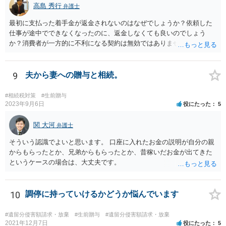
高島 秀行
弁護士
最初に支払った着手金が返金されないのはなぜでしょうか？依頼した
仕事が途中でできなくなったのに、返金しなくても良いのでしょう
か？消費者が一方的に不利になる契約は無効ではありませんか？
着手金は、前の弁護士が倒れるまでにやった仕事に応じて清算する義
務があると思います。 倒れた弁護士が所属する弁護士会に相談さ
れた方がよいと思います。 倒れた弁護士は脳梗塞で倒れたようで
9
夫から妻への贈与と相続。
すが、 判断能力があり、復代理を倒れた弁護士の判断で復代理を
選任したのか 即ち、復代理人の選任は有効なのかという問題もあ
#相続税対策
#生前贈与
ると思います。
2023年9月6日
役にたった
5
関 大河
弁護士
そういう認識でよいと思います。 口座に入れたお金の説明が自分の親
からもらったとか、兄弟からもらったとか、昔稼いだお金が出てきた
というケースの場合は、大丈夫です。
10
調停に持っていけるかどうか悩んでいます
#遺留分侵害額請求・放棄
#生前贈与
#遺留分侵害額請求・放棄
2021年12月7日
役にたった
5