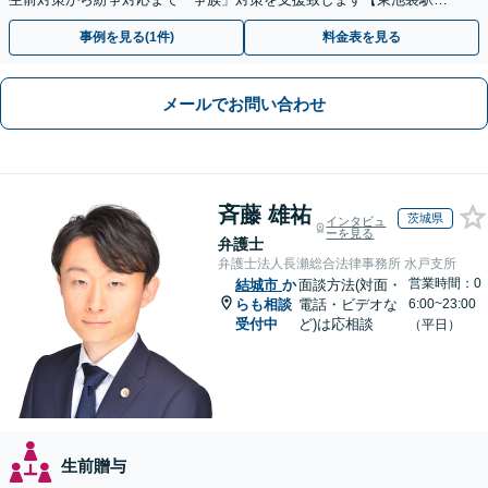
分】【初回面談無料】
事例を見る(1件)
料金表を見る
メールでお問い合わせ
斉藤 雄祐
茨城県
インタビュ
ーを見る
弁護士
弁護士法人長瀬総合法律事務所 水戸支所
営業時間：0
結城市
か
面談方法(対面・
らも相談
電話・ビデオな
6:00~23:00
受付中
ど)は応相談
（平日）
生前贈与