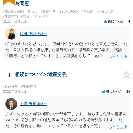
与問題
#家族間の相続トラブル
#相続トラブルの代理交渉
#不動産・土地の相続
#生前贈与
#協議
#遺産分割
2025年2月5日
役にたった
6
和田 史郎
弁護士
①その通りだと思います。 ②可能性といのはゼロとは言えません。 た
だ、公証人役場の印を押した贈与契約書、贈与税の支払事実、登記に
「贈与」と記載されていること、の証拠からして、兄の主張は通らな
いようには思います。 ③④その通りだと思います。 話し合いで折り合
わなければ、遺産分割調停を申し立てて進めるのがベターのような気
がしますね。
4
相続についての遺産分割
#遺産分割
#生前贈与
2022年6月8日
役にたった
10
中條 秀和
弁護士
まず、先ほどの当職の回答で一部修正します。 持ち戻し免除の意思表
示については、黙示の意思表示でも認められる場合があります。 た
だ、その場合は、既に亡くなっている方の意思を推定することになり
ますので、なかなか立証のハードルは高いと思われます。それゆえ、