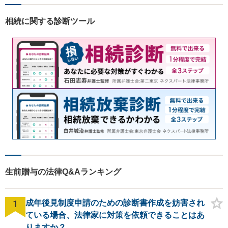
識し、常に誠実で真摯な対応
を心掛けています。【南宇都
相続に関する診断ツール
宮駅5分】
生前贈与の法律Q&Aランキング
1
成年後見制度申請のための診断書作成を妨害され
ている場合、法律家に対策を依頼できることはあ
りますか？