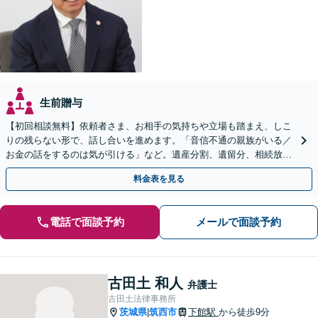
生前贈与
【初回相談無料】依頼者さま、お相手の気持ちや立場も踏まえ、しこ
りの残らない形で、話し合いを進めます。「音信不通の親族がいる／
お金の話をするのは気が引ける」など。遺産分割、遺留分、相続放
棄、使い込みなど、お気軽にご相談ください【完全個室】
料金表を見る
電話で面談予約
メールで面談予約
古田土 和人
弁護士
古田土法律事務所
茨城県
筑西市
下館駅
から徒歩9分
|