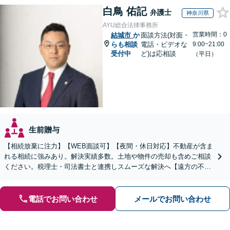
白鳥 佑記
弁護士
神奈川県
AYU総合法律事務所
営業時間：0
結城市
か
面談方法(対面・
らも相談
電話・ビデオな
9:00~21:00
受付中
ど)は応相談
（平日）
生前贈与
【相続放棄に注力】【WEB面談可】【夜間・休日対応】不動産が含ま
れる相続に強みあり。解決実績多数。土地や物件の売却も含めご相談
ください。税理士・司法書士と連携しスムーズな解決へ【遠方の不動
産もご相談ください】【初回相談30分1000円】
電話でお問い合わせ
メールでお問い合わせ