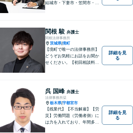
結城市・下妻市・笠間市・真
岡市・石岡市から相談実績多
数】皆様が抱える問題にベス
トな解決を提案します。
関根 駿
弁護士
関根法律事務所
茨城県
境町
|
【境町で唯一の法律事務所】
詳細を見
どうぞお気軽にお話をお聞か
る
せください。【初回相談料無
料】【キッズスペース有り】
呉 国峰
弁護士
法律事務所栞
栃木県
宇都宮市
|
【残業代】【不当解雇】【労
詳細を見
災】労働問題（労働者側）に
る
は力を入れており、年間多数
の相談・受任実績がありま