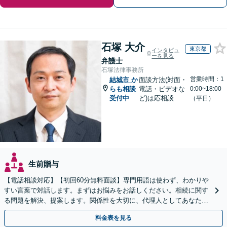
石塚 大介
東京都
インタビュ
ーを見る
弁護士
石塚法律事務所
営業時間：1
結城市
か
面談方法(対面・
らも相談
電話・ビデオな
0:00~18:00
受付中
ど)は応相談
（平日）
生前贈与
【電話相談対応】【初回60分無料面談】専門用語は使わず、わかりや
すい言葉で対話します。まずはお悩みをお話しください。相続に関す
る問題を解決、提案します。関係性を大切に、代理人としてあなたの
利益を守ります【夜間休日対応】【カード利用可】
料金表を見る