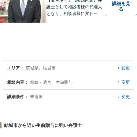
【駐車場有】【離婚問題】弁
詳細を見
護士として相談者様の代理人
る
となり、相談者様に変わって
対応し、後のトラブルを未然
に防ぎます。 易しい言葉で、
明確に判断をお示しし、問題
解決をサポートさせていただ
きますので、是非ご相談くだ
さい。
エリア
茨城県、結城市
変更
相談内容
相続・遺言、生前贈与
変更
詳細条件
未選択
変更
結城市から近い生前贈与に強い弁護士