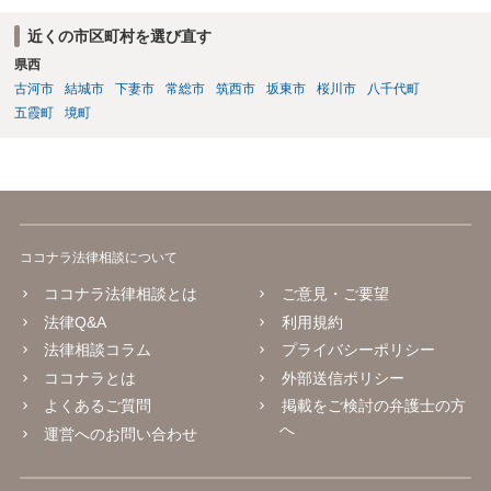
近くの市区町村を選び直す
県西
古河市
結城市
下妻市
常総市
筑西市
坂東市
桜川市
八千代町
五霞町
境町
ココナラ法律相談について
ココナラ法律相談とは
ご意見・ご要望
法律Q&A
利用規約
法律相談コラム
プライバシーポリシー
ココナラとは
外部送信ポリシー
よくあるご質問
掲載をご検討の弁護士の方
へ
運営へのお問い合わせ