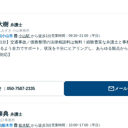
大樹
弁護士
人みずき 小山事務所
県
小山市
小山駅
から徒歩1分
営業時間：09:30~21:00（平日）
|
1分】交通事故／債務整理の法律相談料は無料！経験豊富な弁護士と事
るよう全力でサポート。状況を十分にヒアリングし、あらゆる観点から
対応】
せ
メール
泰典
弁護士
会計事務所
県
栃木市
栃木駅
から徒歩3分
営業時間：10:00~17:00（平日）
|