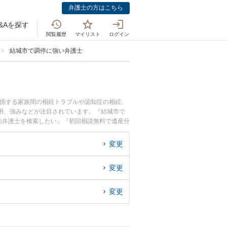
弁護士の方はこちら
&Aを探す
閲覧履歴
マイリスト
ログイン
結城市で調停に強い弁護士
関係する家族間の相続トラブルや認知症の相続、
用、強みなどが注目されています。『結城市で
の弁護士を検索したい』『初回相談無料で遺産分
変更
変更
変更