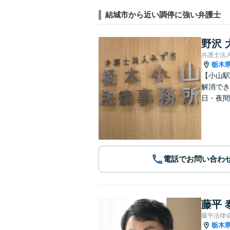
結城市から近い調停に強い弁護士
野沢 
弁護士法
栃木
【小山駅
解消でき
日・夜間
電話でお問い合わ
藤平 
藤平法律
栃木