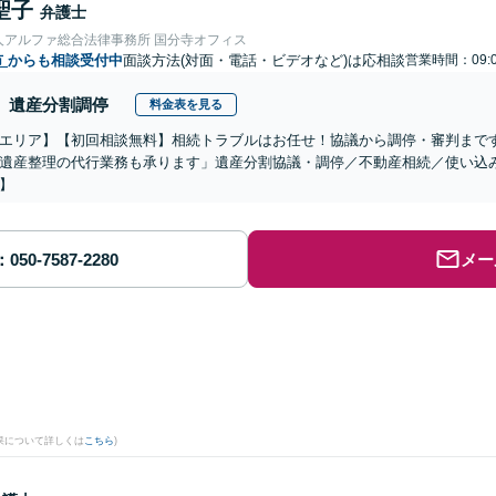
聖子
弁護士
人アルファ総合法律事務所 国分寺オフィス
市
からも相談受付中
面談方法(対面・電話・ビデオなど)は応相談
営業時間：09:0
遺産分割調停
料金表を見る
エリア】【初回相談無料】相続トラブルはお任せ！協議から調停・審判まで
遺産整理の代行業務も承ります」遺産分割協議・調停／不動産相続／使い込
】
メー
果について詳しくは
こちら
)