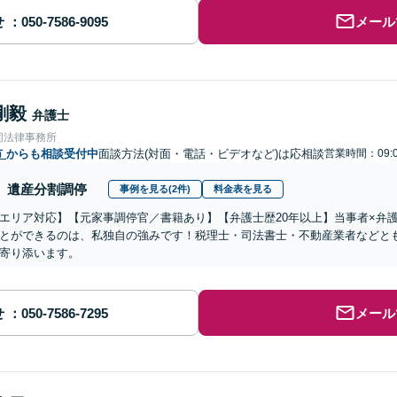
せ
メール
剛毅
弁護士
同法律事務所
市
からも相談受付中
面談方法(対面・電話・ビデオなど)は応相談
営業時間：09:0
遺産分割調停
事例を見る(2件)
料金表を見る
エリア対応】【元家事調停官／書籍あり】【弁護士歴20年以上】当事者×弁
とができるのは、私独自の強みです！税理士・司法書士・不動産業者などと
寄り添います。
せ
メール