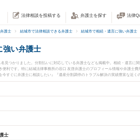
法律相談を投稿する
弁護士を探す
法律Q
弁護士
結城市で法律相談できる弁護士
結城市で相続・遺言に強い弁護士
に強い弁護士
1名見つかりました。分割払いに対応している弁護士なども掲載中。相続・遺言に
き便利です。特に結城法律事務所の谷口 友啓弁護士のプロフィール情報や弁護士費
を今すぐに弁護士に相談したい』『遺産分割調停のトラブル解決の実績豊富な近く
談予約したい』などでお困りの相談者さんにおすすめです。
護士