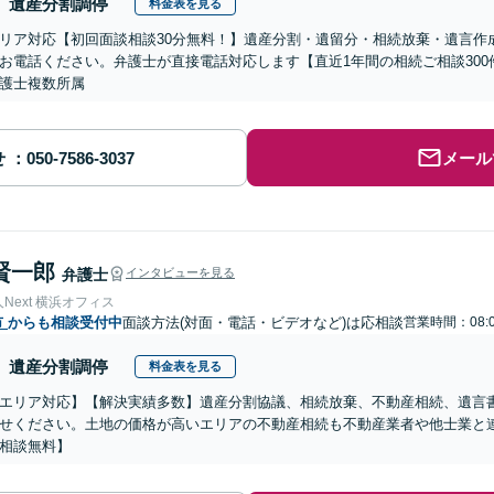
遺産分割調停
料金表を見る
リア対応【初回面談相談30分無料！】遺産分割・遺留分・相続放棄・遺言作
お電話ください。弁護士が直接電話対応します【直近1年間の相続ご相談30
護士複数所属
せ
メール
賢一郎
弁護士
インタビューを見る
Next 横浜オフィス
市
からも相談受付中
面談方法(対面・電話・ビデオなど)は応相談
営業時間：08:0
遺産分割調停
料金表を見る
エリア対応】【解決実績多数】遺産分割協議、相続放棄、不動産相続、遺言
せください。土地の価格が高いエリアの不動産相続も不動産業者や他士業と
相談無料】