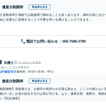
遺産分割調停
料金表を見る
士資格保有】相続では親族間で揉めることも多々あります。揉める前にぜひ
めに弁護士に依頼することで不要な争いを避けることができます。
電話でお問い合わせ
誉
弁護士
インタビューを見る
人栃のふたば法律事務所
県
宇都宮市
営業時間：09:00~18:00（平日）
|
遺産分割調停
料金表を見る
相談無料】依頼者さま、お相手の気持ちや立場も踏まえ、しこりの残らない
族がいる／お金の話をするのは気が引ける」など。遺産分割、遺留分、相続
い【完全個室】