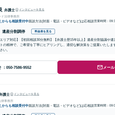
良
弁護士
インタビューを見る
ード法律事務所
市
からも相談受付中
面談方法(対面・電話・ビデオなど)は応相談
営業時間：09:3
遺産分割調停
料金表を見る
エリア対応】【初回相談30分無料】【弁護士歴15年以上】遺産分割協議や
トの精神で、ご希望を丁寧にヒアリングし、適切な解決策をご提案いたしま
さい。
せ
メール
弁護士
インタビューを見る
法律事務所
市
からも相談受付中
面談方法(対面・電話・ビデオなど)は応相談
営業時間：09:0