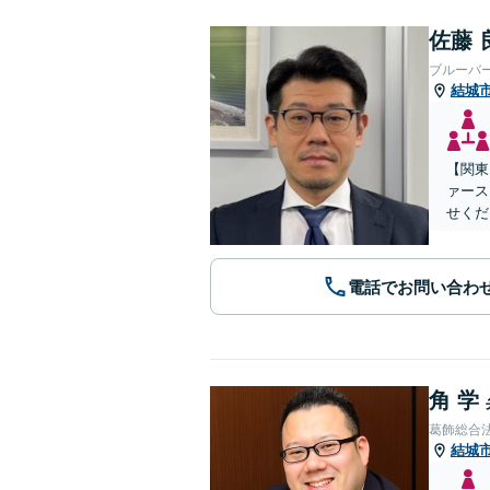
佐藤 
ブルーバ
結城
【関東
ァース
せくだ
電話でお問い合わ
角 学
葛飾総合
結城