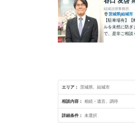
谷口 友啓
結城法律事務所
茨城県
結城市
|
【駐車場有】【
ルを未然に防ぎ
で、是非ご相談
エリア
茨城県、結城市
相談内容
相続・遺言、調停
詳細条件
未選択