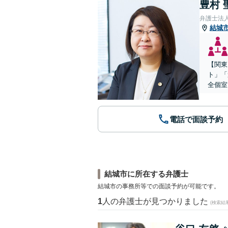
豊村 
弁護士法
結城
【関東
ト」「
全個室
電話で面談予約
結城市に所在する弁護士
結城市の事務所等での面談予約が可能です。
1
人の弁護士が見つかりました
(検索結