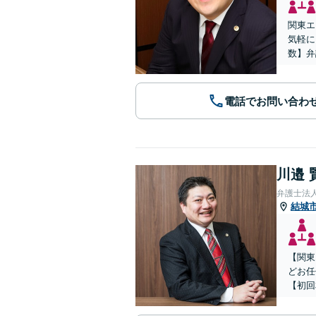
関東エ
気軽に
数】弁
電話でお問い合わ
川邉 
弁護士法人
結城
【関東
どお任
【初回