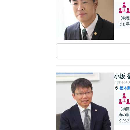
【税理
でも早
小坂 
弁護士法
栃木
【初回
通の親
くださ