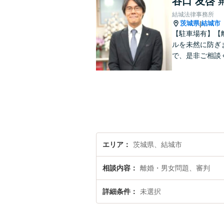
谷口 友啓
結城法律事務所
茨城県
結城市
|
【駐車場有】【
ルを未然に防ぎ
で、是非ご相談
エリア
茨城県、結城市
相談内容
離婚・男女問題、審判
詳細条件
未選択