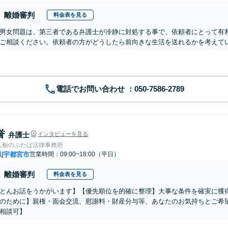
離婚審判
料金表を見る
男女問題は、第三者である弁護士が冷静に対処する事で、依頼者にとって有
ご相談ください。依頼者の方がどうしたら前向きな生活を送れるかを考えて
電話でお問い合わせ
誉
弁護士
インタビューを見る
人栃のふたば法律事務所
県
宇都宮市
営業時間：09:00~18:00（平日）
|
離婚審判
料金表を見る
とんお話をうかがいます】【優先順位を的確に整理】大事な条件を確実に獲
のために】親権・面会交流、慰謝料・財産分与等、あなたのお気持ちとご希
相談可】