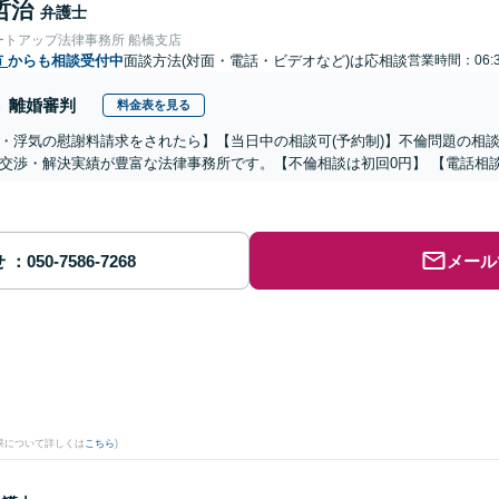
哲治
弁護士
ートアップ法律事務所 船橋支店
市
からも相談受付中
面談方法(対面・電話・ビデオなど)は応相談
営業時間：06:3
離婚審判
料金表を見る
・浮気の慰謝料請求をされたら】【当日中の相談可(予約制)】不倫問題の相談
交渉・解決実績が豊富な法律事務所です。【不倫相談は初回0円】 【電話相
せ
メール
果について詳しくは
こちら
)