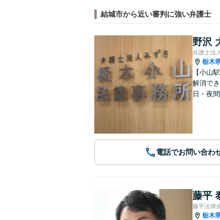
結城市から近い審判に強い弁護士
野沢 
弁護士法
栃木
【小山駅
解消でき
日・夜間
電話でお問い合わ
藤平 
藤平法律
栃木