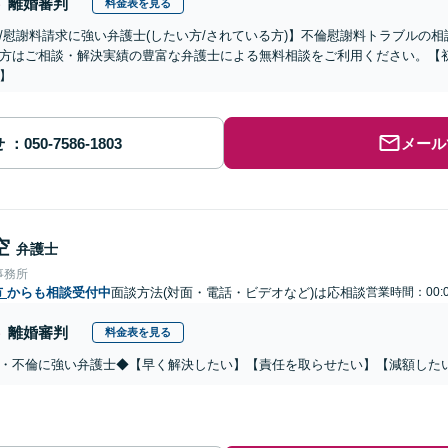
離婚審判
料金表を見る
/慰謝料請求に強い弁護士(したい方/されている方)】不倫慰謝料トラブルの相
方はご相談・解決実績の豊富な弁護士による無料相談をご利用ください。【初
】
せ
メール
空
弁護士
事務所
市
からも相談受付中
面談方法(対面・電話・ビデオなど)は応相談
営業時間：00:0
離婚審判
料金表を見る
・不倫に強い弁護士◆【早く解決したい】【責任を取らせたい】【減額した