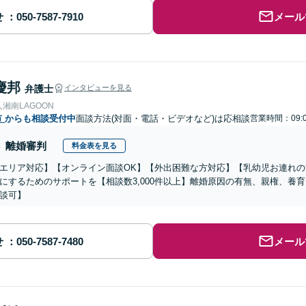
せ
メール
慶邦
弁護士
インタビューを見る
湘南LAGOON
市
からも相談受付中
面談方法(対面・電話・ビデオなど)は応相談
営業時間：09:0
離婚審判
料金表を見る
エリア対応】【オンライン面談OK】【外出困難な方対応】【乳幼児お連れ
にするためのサポートを【相談数3,000件以上】離婚原因の有無、親権、養
談可】
せ
メール