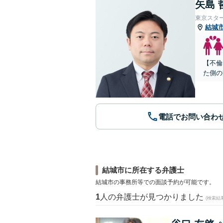
矢島 
東京スタ
結城
【不倫
た側の
電話でお問い合わ
結城市に所在する弁護士
結城市の事務所等での面談予約が可能です。
1
人の弁護士が見つかりました
(検索結