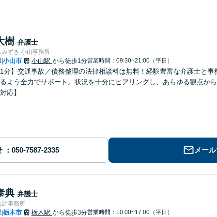
大樹
弁護士
人みずき 小山事務所
県
小山市
小山駅
から徒歩1分
営業時間：09:30~21:00（平日）
|
1分】交通事故／債務整理の法律相談料は無料！経験豊富な弁護士と事
るよう全力でサポート。状況を十分にヒアリングし、あらゆる観点から
対応】
せ
メール
泰典
弁護士
会計事務所
県
栃木市
栃木駅
から徒歩3分
営業時間：10:00~17:00（平日）
|