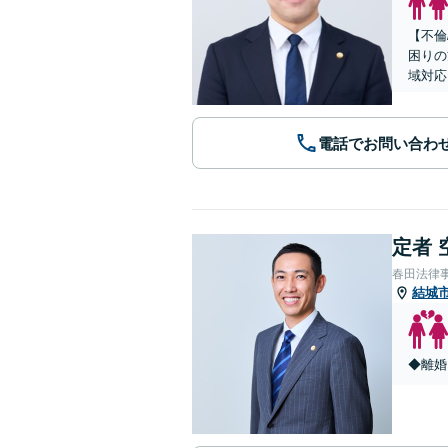
【不倫
困りの
域対応
電話でお問い合わ
定者 
春田法律
結城
◆離婚