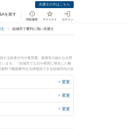
弁護士の方はこちら
&Aを探す
閲覧履歴
マイリスト
ログイン
護士
結城市で審判に強い弁護士
関係する財産分与や養育費、親権等の細かな分野
ています。『結城市で土日や夜間に発生した離
談無料で離婚審判を法律相談できる結城市内の弁
変更
変更
変更