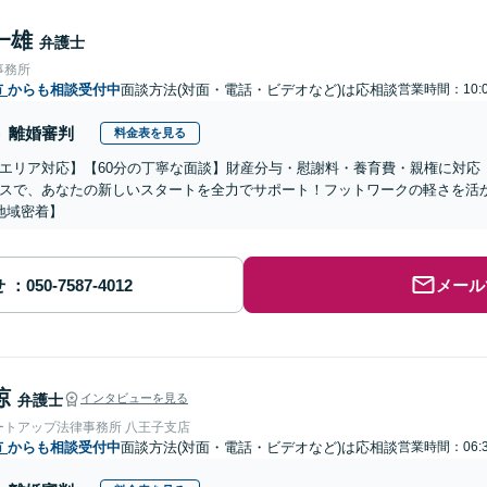
一雄
弁護士
事務所
市
からも相談受付中
面談方法(対面・電話・ビデオなど)は応相談
営業時間：10:0
離婚審判
料金表を見る
エリア対応】【60分の丁寧な面談】財産分与・慰謝料・養育費・親権に対応
スで、あなたの新しいスタートを全力でサポート！フットワークの軽さを活
地域密着】
せ
メール
涼
弁護士
インタビューを見る
ートアップ法律事務所 八王子支店
市
からも相談受付中
面談方法(対面・電話・ビデオなど)は応相談
営業時間：06:3