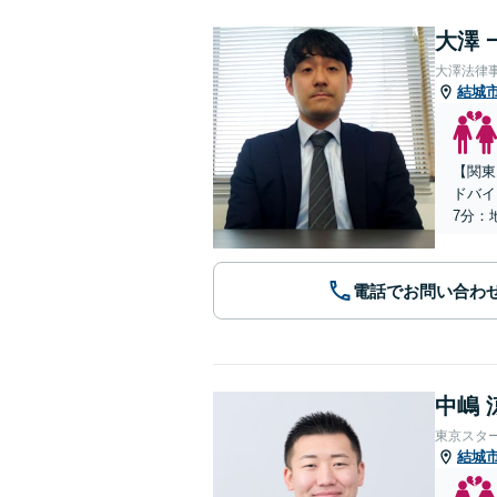
大澤 
大澤法律
結城
【関東
ドバイ
7分：
電話でお問い合わ
中嶋 
東京スタ
結城