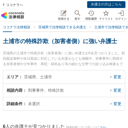
弁護士の方はこちら
ココナラへ
投稿する
探す
閲覧履歴
マイリスト
ログイン
ココナラ法律相談
茨城県で法律相談できる弁護士
土浦市で法律相談で
土浦市の特殊詐欺（加害者側）に強い弁護士
茨城県の土浦市で特殊詐欺（加害者側）に強い弁護士が6名見つかりました。初
回面談無料や休日面談に対応している弁護士なども掲載中。刑事事件に関係す
る加害者側や少年事件、再犯・前科あり等の細かな分野での絞り込み検索もで
き便利です。特に弁護士法人さくらパートナーズ法律事務所 茨城つちうら主事
務所の小泉 裕介弁護士や弁護士法人さくらパートナーズ法律事務所 茨城つちう
エリア
茨城県、土浦市
変更
ら主事務所の佐々木 陽二郎弁護士、土浦法律事務所の髙島 光弘弁護士のプロフ
ィール情報や弁護士費用、強みなどが注目されています。『土浦市で土日や夜
相談内容
刑事事件、特殊詐欺
変更
間に発生した特殊詐欺（加害者側）のトラブルを今すぐに弁護士に相談した
い』『特殊詐欺（加害者側）のトラブル解決の実績豊富な近くの弁護士を検索
したい』『初回相談無料で特殊詐欺（加害者側）を法律相談できる土浦市内の
詳細条件
未選択
変更
弁護士に相談予約したい』などでお困りの相談者さんにおすすめです。
6
人の弁護士が見つかりました
(検索結果について詳しくは
こちら
)