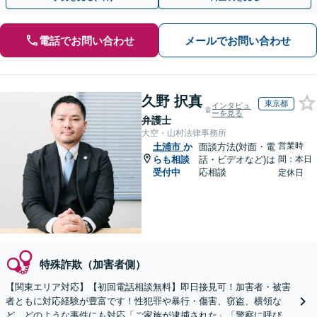
電話でお問い合わせ
メールでお問い合わせ
久野 択真
東京都
インタビュ
ーを見る
弁護士
大空・山村法律事務所
営業時
土浦市
か
面談方法(対面・電
らも相談
話・ビデオなど)は
間：本日
受付中
応相談
定休日
特殊詐欺（加害者側）
【関東エリア対応】【初回電話相談無料】即日接見可！加害者・被害
者ともに対応経験が豊富です！性犯罪や暴行・傷害、窃盗、横領な
ど、どのような事件にも対応「ご家族が逮捕された」「警察に呼び出