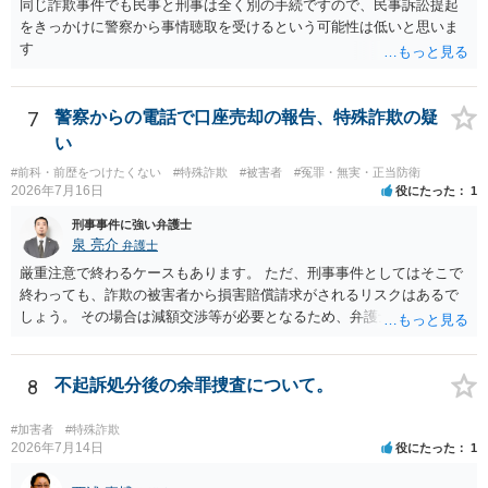
同じ詐欺事件でも民事と刑事は全く別の手続ですので、民事訴訟提起
をきっかけに警察から事情聴取を受けるという可能性は低いと思いま
す
7
警察からの電話で口座売却の報告、特殊詐欺の疑
い
#前科・前歴をつけたくない
#特殊詐欺
#被害者
#冤罪・無実・正当防衛
2026年7月16日
役にたった
1
刑事事件に強い弁護士
泉 亮介
弁護士
厳重注意で終わるケースもあります。 ただ、刑事事件としてはそこで
終わっても、詐欺の被害者から損害賠償請求がされるリスクはあるで
しょう。 その場合は減額交渉等が必要となるため、弁護士を立てるか
ご自身で対応をされる必要が出てくるでしょう。
8
不起訴処分後の余罪捜査について。
#加害者
#特殊詐欺
2026年7月14日
役にたった
1