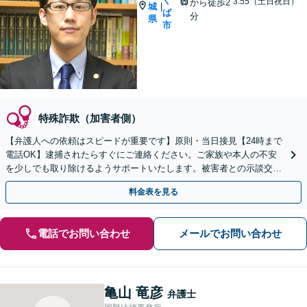
く
3:55（土日祝日）
から徒歩2
城
|
ば
分
県
市
特殊詐欺（加害者側）
【弁護人への依頼はスピードが重要です】原則・当日接見【24時まで
電話OK】逮捕されたらすぐにご連絡ください。ご家族や本人の不安
を少しでも取り除けるようサポートいたします。被害者との示談交渉
もお任せください。
料金表を見る
電話でお問い合わせ
メールでお問い合わせ
亀山 竜彦
弁護士