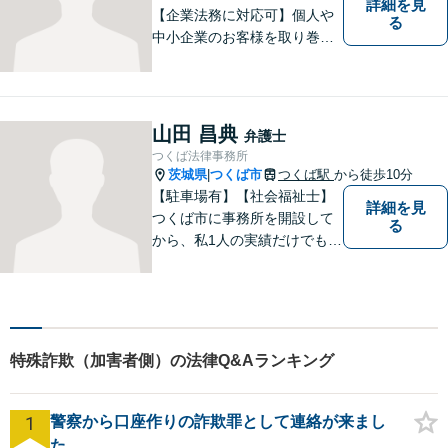
詳細を見
【企業法務に対応可】個人や
る
中小企業のお客様を取り巻く
法的紛争を解決し、予防する
ためのお手伝いをしておりま
す。また、相続分野では相続
人38名の案件の対応経験がご
山田 昌典
弁護士
ざいます。ぜひ、お気軽にご
つくば法律事務所
相談ください。
茨城県
つくば市
つくば駅
から徒歩10分
|
【駐車場有】【社会福祉士】
詳細を見
つくば市に事務所を開設して
る
から、私1人の実績だけでも、
3729件以上の法律相談と1318
件以上の事件受任をさせてい
ただいています。「弁護士を
もっと身近に、相談をもっと
気軽に」を心がけております
特殊詐欺（加害者側）の法律Q&Aランキング
ので、お気軽にご相談くださ
い。
1
警察から口座作りの詐欺罪として連絡が来まし
た。