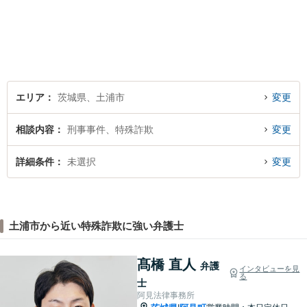
題に向き合います。依頼者様
の将来を見据えた、納得の解
決を目指します。まずはお気
軽にご相談ください。【駐車
場有】
エリア
茨城県、土浦市
変更
相談内容
刑事事件、特殊詐欺
変更
詳細条件
未選択
変更
土浦市から近い特殊詐欺に強い弁護士
髙橋 直人
弁護
インタビューを見
る
士
阿見法律事務所