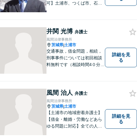
可】土浦市、つくば市、石岡
市、かすみがうら市、稲敷
市、牛久市、阿見町、美浦村
ほか、県内・県外対応しま
す。
井関 光博
弁護士
風間法律事務所
茨城県
土浦市
|
交通事故，借金問題，相続，
詳細を見
刑事事件については初回相談
る
料無料です（相談時間4０分ま
で）。
風間 治人
弁護士
風間法律事務所
茨城県
土浦市
|
【土浦市の地域密着弁護士】
詳細を見
【借金・離婚・労働などあら
る
ゆる問題に対応】全ての人へ
の誠意を忘れず、1つ1つの問