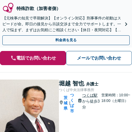
特殊詐欺（加害者側）
【元検事の知見で早期解決】【オンライン対応】刑事事件の初動はス
ピードが命。即日の接見から示談交渉まで全力でサポートします。一
人で悩まず、まずはお気軽にご相談ください【休日・夜間対応】【英
語・ベトナム語対応可】
料金表を見る
電話でお問い合わせ
メールでお問い合わせ
堀越 智也
弁護士
つくば中央法律事務所
つ
つくば駅
営業時間：10:00~
茨
く
18:00（土曜日）
から徒歩3
城
|
ば
分
県
市