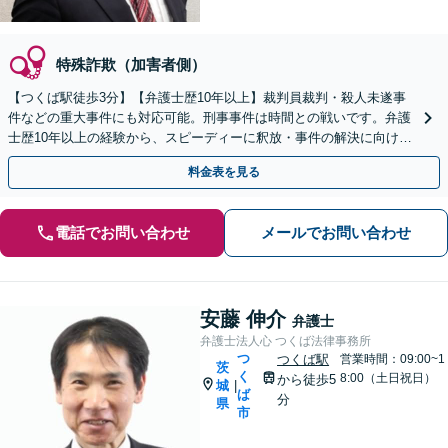
特殊詐欺（加害者側）
【つくば駅徒歩3分】【弁護士歴10年以上】裁判員裁判・殺人未遂事
件などの重大事件にも対応可能。刑事事件は時間との戦いです。弁護
士歴10年以上の経験から、スピーディーに釈放・事件の解決に向けて
動きます！【夜間・休日の相談可能】
料金表を見る
電話でお問い合わせ
メールでお問い合わせ
安藤 伸介
弁護士
弁護士法人心 つくば法律事務所
つ
つくば駅
営業時間：09:00~1
茨
く
8:00（土日祝日）
から徒歩5
城
|
ば
分
県
市