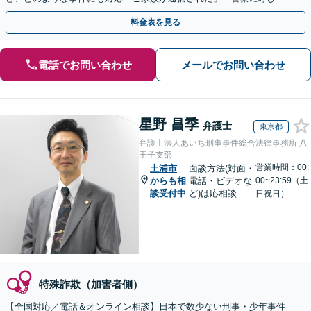
された」場合には、お早めにご相談ください
料金表を見る
電話でお問い合わせ
メールでお問い合わせ
星野 昌季
弁護士
東京都
弁護士法人あいち刑事事件総合法律事務所 八
王子支部
営業時間：00:
土浦市
面談方法(対面・
からも相
電話・ビデオな
00~23:59（土
談受付中
ど)は応相談
日祝日）
特殊詐欺（加害者側）
【全国対応／電話＆オンライン相談】日本で数少ない刑事・少年事件