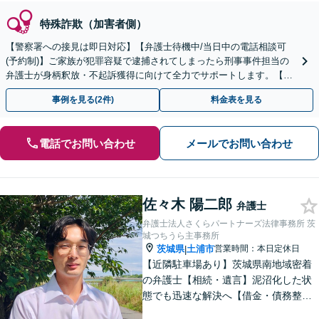
特殊詐欺（加害者側）
【警察署への接見は即日対応】【弁護士待機中/当日中の電話相談可
(予約制)】ご家族が犯罪容疑で逮捕されてしまったら刑事事件担当の
弁護士が身柄釈放・不起訴獲得に向けて全力でサポートします。【毎
月100名以上の相談実績】【関東エリア全域対応】
事例を見る(2件)
料金表を見る
電話でお問い合わせ
メールでお問い合わせ
佐々木 陽二郎
弁護士
弁護士法人さくらパートナーズ法律事務所 茨
城つちうら主事務所
茨城県
土浦市
営業時間：本日定休日
|
【近隣駐車場あり】茨城県南地域密着
の弁護士【相続・遺言】泥沼化した状
態でも迅速な解決へ【借金・債務整
理】個人法人問わず債務整理に尽力。