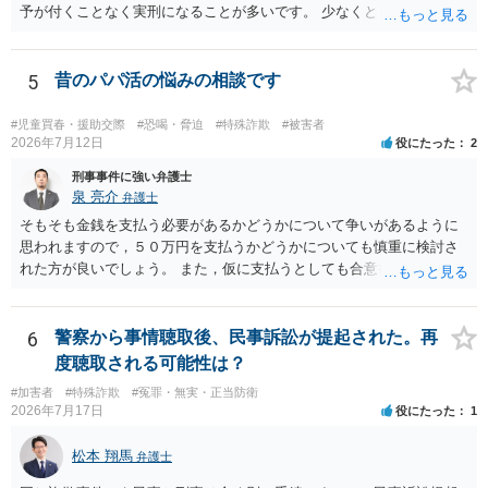
予が付くことなく実刑になることが多いです。 少なくとも、執行猶予
を狙うのであれば、被害弁済を行うことがマストになるかと思いま
す。 弁護士を介して共犯者数人で被害弁済を行うこともあります。 保
釈申請については、共犯なので、全て公判請求されるまで難しいです
5
昔のパパ活の悩みの相談です
が、個別具体的な事情により異なります。 弁護方針により、結果が変
わるため、刑事事件に精通している弁護人を選任されることをお勧め
#児童買春・援助交際
#恐喝・脅迫
#特殊詐欺
#被害者
いたします。
2026年7月12日
役にたった
2
刑事事件に強い弁護士
泉 亮介
弁護士
そもそも金銭を支払う必要があるかどうかについて争いがあるように
思われますので，５０万円を支払うかどうかについても慎重に検討さ
れた方が良いでしょう。 また，仮に支払うとしても合意書を交わし，
清算条項等を入れた上で，相手との関係をしっかりと断てるように書
面を作成したうえで支払いをする必要があるでしょう。 一度弁護士に
相談をされた方が良いかと思われます。
6
警察から事情聴取後、民事訴訟が提起された。再
度聴取される可能性は？
#加害者
#特殊詐欺
#冤罪・無実・正当防衛
2026年7月17日
役にたった
1
松本 翔馬
弁護士