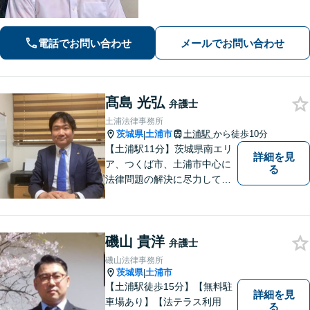
一つひとつの問題に真摯に向き合いま
す。【初回面談無料】【法テラス利用
可】【休日・夜間対応可】
電話でお問い合わせ
メールでお問い合わせ
髙島 光弘
弁護士
土浦法律事務所
茨城県
土浦市
土浦駅
から徒歩10分
|
【土浦駅11分】茨城県南エリ
詳細を見
ア、つくば市、土浦市中心に
る
法律問題の解決に尽力してお
ります。地域の実情を踏まえ
た丁寧な対応を心掛けていま
す。お困りごとがありました
磯山 貴洋
ら、お気軽にご相談くださ
弁護士
い。
磯山法律事務所
茨城県
土浦市
|
【土浦駅徒歩15分】【無料駐
詳細を見
車場あり】【法テラス利用
る