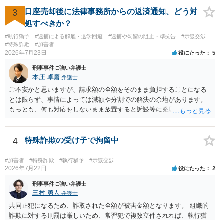
3
口座売却後に法律事務所からの返済通知、どう対
処すべきか？
#執行猶予
#逮捕による解雇・退学回避
#逮捕や勾留の阻止・準抗告
#示談交渉
#特殊詐欺
#加害者
2026年7月23日
役にたった
5
刑事事件に強い弁護士
本庄 卓磨
弁護士
ご不安かと思いますが、請求額の全額をそのまま負担することになる
とは限らず、事情によっては減額や分割での解決の余地があります。
もっとも、何も対応をしないまま放置すると訴訟等に発展してしまう
可能性がありますので、お早めに弁護士にご相談されることをおすす
めします。
4
特殊詐欺の受け子で拘留中
#加害者
#特殊詐欺
#執行猶予
#示談交渉
2026年7月22日
役にたった
2
刑事事件に強い弁護士
三村 勇人
弁護士
共同正犯になるため、詐取された全額が被害金額となります。 組織的
詐欺に対する刑罰は厳しいため、常習犯で複数立件されれば、執行猶