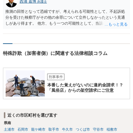
西浦 嘉博
弁護士
推測の回答となって恐縮ですが、考えられる可能性として、不起訴処
分を受けた検察庁がその他の余罪について立件しなかったという見通
しがあり得ます。 他方、もう一つの可能性として、当該余罪について
は他県の管轄なので、他県が捜査を進めている、ないしは当該捜査が
停滞しているということも考え得る所です。 上記、ご参考ください。
特殊詐欺（加害者側）に関連する法律相談コラム
刑事事件
本番した覚えがないのに違約金請求！？
「風俗店」からの架空請求にご注意
近くの市区町村を選び直す
県南
土浦市
石岡市
龍ケ崎市
取手市
牛久市
つくば市
守谷市
稲敷市