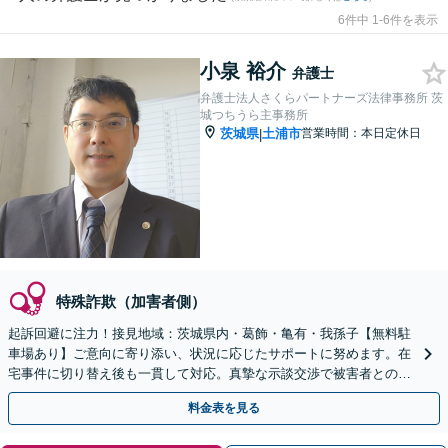
6件中 1-6件を表示
小泉 裕介
弁護士
弁護士法人さくらパートナーズ法律事務所 茨
城つちうら主事務所
茨城県
土浦市
営業時間：本日定休日
|
特殊詐欺（加害者側）
起訴回避に注力！接見地域：茨城県内・葛飾・亀有・我孫子【無料駐
車場あり】ご意向に寄り添い、状況に応じたサポートに努めます。在
宅事件に切り替え後も一貫して対応。真摯な示談交渉で被害者との和
解を目指します【夜間休日対応】【土浦駅よりバス10分】
料金表を見る