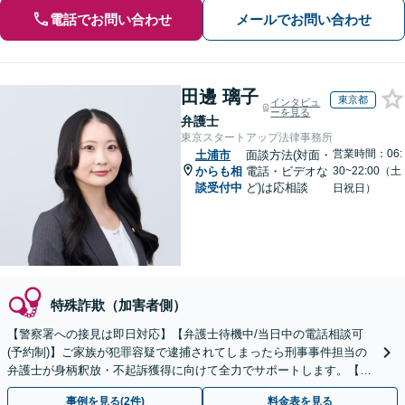
電話でお問い合わせ
メールでお問い合わせ
田邊 璃子
東京都
インタビュ
ーを見る
弁護士
東京スタートアップ法律事務所
営業時間：06:
土浦市
面談方法(対面・
からも相
電話・ビデオな
30~22:00（土
談受付中
ど)は応相談
日祝日）
特殊詐欺（加害者側）
【警察署への接見は即日対応】【弁護士待機中/当日中の電話相談可
(予約制)】ご家族が犯罪容疑で逮捕されてしまったら刑事事件担当の
弁護士が身柄釈放・不起訴獲得に向けて全力でサポートします。【毎
月100名以上の相談実績】【関東エリア対応】
事例を見る(2件)
料金表を見る