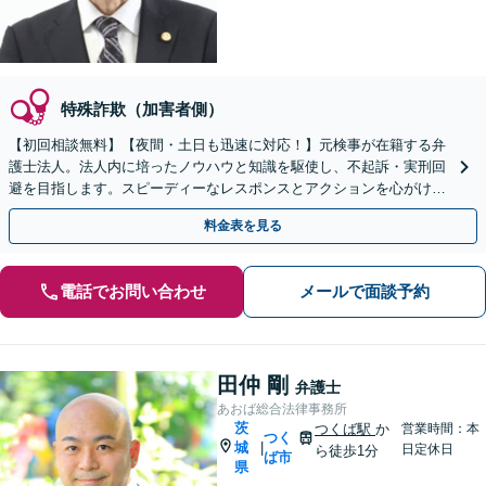
特殊詐欺（加害者側）
【初回相談無料】【夜間・土日も迅速に対応！】元検事が在籍する弁
護士法人。法人内に培ったノウハウと知識を駆使し、不起訴・実刑回
避を目指します。スピーディーなレスポンスとアクションを心がけ、
最善の解決を目指します【電話相談可】
料金表を見る
電話でお問い合わせ
メールで面談予約
田仲 剛
弁護士
あおば総合法律事務所
茨
つくば駅
か
営業時間：本
つく
城
|
日定休日
ら徒歩1分
ば市
県