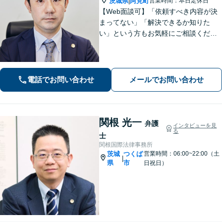
茨城県
阿見町
営業時間：本日定休日
|
【Web面談可】「依頼すべき内容が決
まってない」「解決できるか知りた
い」という方もお気軽にご相談くださ
い【阿見町役場近く】相続問題、 交通
事故、 借金問題、 企業法務など幅広く
対応できます
電話でお問い合わせ
メールでお問い合わせ
関根 光一
弁護
インタビューを見
る
士
関根国際法律事務所
茨城
つくば
営業時間：06:00~22:00（土
|
県
市
日祝日）