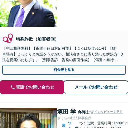
特殊詐欺（加害者側）
【初回相談無料】【夜間／休日対応可能】【つくば駅徒歩1分】【駐
車場有】じっくりとお話をうかがい、相談者さまに寄り添った解決方
法を提案いたします。【刑事告訴・告発の書面作成】【傷害・暴行・
窃盗・詐欺・覚せい剤】【私選・国選弁護人を数多く経験】
料金表を見る
電話でお問い合わせ
メールでお問い合わせ
塚田 学
弁護士
インタビューを見る
さくらの杜法律事務所
つ
つくば駅
営業時間：09:00~2
茨