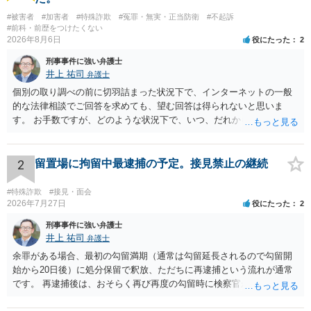
#被害者
#加害者
#特殊詐欺
#冤罪・無実・正当防衛
#不起訴
#前科・前歴をつけたくない
2026年8月6日
役にたった
2
刑事事件に強い弁護士
井上 祐司
弁護士
個別の取り調べの前に切羽詰まった状況下で、インターネットの一般
的な法律相談でご回答を求めても、望む回答は得られないと思いま
す。 お手数ですが、どのような状況下で、いつ、だれからどのような
経緯で口座の提供を頼まれ開設したか、それによる詐欺等の収益がど
の程度だと聞いているのかということについて、お近くで詳細な法律
相談を受けられたうえで対処方法を探された方がよいと思われます。
2
留置場に拘留中最逮捕の予定。接見禁止の継続
一般論でいえば、任意取り調べの場合、ＩＣレコーダーを持参して取
り調べ内容を録音することは必須だと考えます。
#特殊詐欺
#接見・面会
2026年7月27日
役にたった
2
刑事事件に強い弁護士
井上 祐司
弁護士
余罪がある場合、最初の勾留満期（通常は勾留延長されるので勾留開
始から20日後）に処分保留で釈放、ただちに再逮捕という流れが通常
です。 再逮捕後は、おそらく再び再度の勾留時に検察官が接見禁止を
請求し、そのまま接見禁止決定となる流れです。