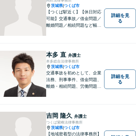
岡野法律事務所
茨城県
つくば市
|
【つくば駅近く】【休日対応
詳細を見
可能】交通事故／借金問題／
る
離婚問題／相続問題など幅広
い分野に対応可能。法律的な
解決だけでなく、 一緒に悩
み、考え、依頼者様の希望を
実現するために精一杯努力い
本多 直
弁護士
たします。お気軽にご相談く
本多総合法律事務所
ださい。
茨城県
つくば市
|
交通事故を初めとして、企業
詳細を見
法務、刑事事件、借金問題、
る
離婚・相続問題、労働問題そ
の他幅広い事件に対応してお
ります。 皆様にとって最良の
結果をご提供できるよう、誠
実・迅速・丁寧な事件処理を
吉岡 隆久
弁護士
心掛けています。
つくば紫峰法律事務所
茨城県
つくば市
|
【地域密着型の法律事務所】