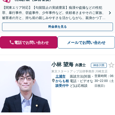
【関東エリア対応】【勾留阻止の実績豊富】痴漢や盗撮などの性犯
罪、暴行事件、窃盗事件、少年事件など。依頼者さまやそのご家族、
被害者の方と、持ち前の親しみやすさを活かしながら、親身かつ丁寧
に向き合い、迅速な解決を目指します【初回相談無料】
料金表を見る
電話でお問い合わせ
メールでお問い合わせ
小林 望海
弁護士
神奈川県
東京スタートアップ法律事務所 川崎支店
営業時間：06:
土浦市
面談方法(対面・
からも相
電話・ビデオな
30~22:00（土
談受付中
ど)は応相談
日祝日）