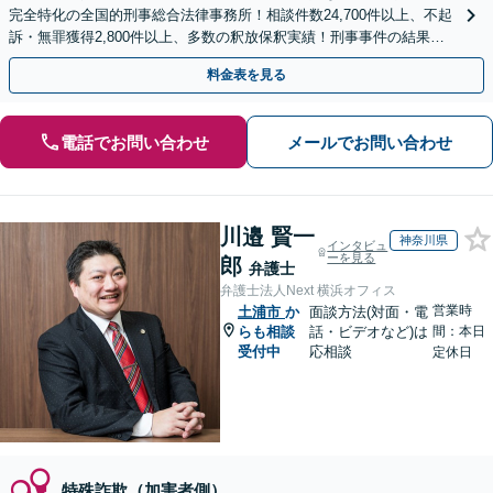
完全特化の全国的刑事総合法律事務所！相談件数24,700件以上、不起
訴・無罪獲得2,800件以上、多数の釈放保釈実績！刑事事件の結果は
弁護士の腕次第で変わります【初回相談無料】
料金表を見る
電話でお問い合わせ
メールでお問い合わせ
川邉 賢一
神奈川県
インタビュ
ーを見る
郎
弁護士
弁護士法人Next 横浜オフィス
営業時
土浦市
か
面談方法(対面・電
らも相談
話・ビデオなど)は
間：本日
受付中
応相談
定休日
特殊詐欺（加害者側）