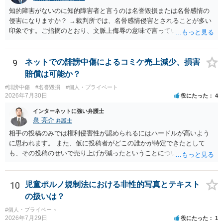
知的障害がないのに知的障害者と言うのは名誉毀損または名誉感情の
侵害になりますか？ →裁判所では、名誉感情侵害とされることが多い
印象です。ご指摘のとおり、文脈上侮辱の意味で言っている点も加味
されていると思います。
9
ネットでの誹謗中傷によるコミケ売上減少、損害
賠償は可能か？
#誹謗中傷
#名誉毀損
#個人・プライベート
2026年7月30日
役にたった
4
インターネットに強い弁護士
泉 亮介
弁護士
相手の投稿のみでは権利侵害性が認められるにはハードルが高いよう
に思われます。 また、仮に投稿者がどこの誰かが特定できたとして
も、その投稿のせいで売り上げが減ったということについての証明は
相当程度難易度が高いでしょう。
10
児童ポルノ規制法における非性的写真とテキスト
の扱いは？
#個人・プライベート
2026年7月29日
役にたった
1