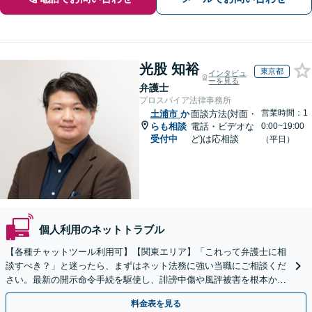
光股 知裕
東京都
インタビュ
ーを見る
弁護士
プロスパイア法律事務所
営業時間：1
土浦市
か
面談方法(対面・
らも相談
電話・ビデオな
0:00~19:00
受付中
ど)は応相談
（平日）
個人利用のネットトラブル
【各種チャットツール利用可】【関東エリア】「これって弁護士に相
談すべき？」と迷ったら、まずはネット法務に強い当職にご相談くだ
さい。最新の開示命令手続を駆使し、誹謗中傷や風評被害を根本から
解決します。最終的な終結を見据えて適切に対応します。
料金表を見る