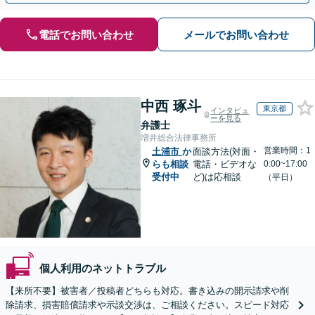
電話でお問い合わせ
メールでお問い合わせ
中西 琢斗
東京都
インタビュ
ーを見る
弁護士
増井総合法律事務所
営業時間：1
土浦市
か
面談方法(対面・
らも相談
電話・ビデオな
0:00~17:00
受付中
ど)は応相談
（平日）
個人利用のネットトラブル
【来所不要】被害者／投稿者どちらも対応。書き込みの開示請求や削
除請求、損害賠償請求や示談交渉は、ご相談ください。スピード対応