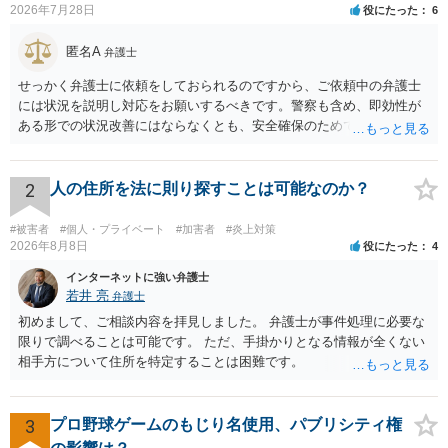
2026年7月28日
役にたった
6
匿名A
弁護士
せっかく弁護士に依頼をしておられるのですから、ご依頼中の弁護士
には状況を説明し対応をお願いするべきです。警察も含め、即効性が
ある形での状況改善にはならなくとも、安全確保のためできることは
ある筈です。
2
人の住所を法に則り探すことは可能なのか？
#被害者
#個人・プライベート
#加害者
#炎上対策
2026年8月8日
役にたった
4
インターネットに強い弁護士
若井 亮
弁護士
初めまして、ご相談内容を拝見しました。 弁護士が事件処理に必要な
限りで調べることは可能です。 ただ、手掛かりとなる情報が全くない
相手方について住所を特定することは困難です。
3
プロ野球ゲームのもじり名使用、パブリシティ権