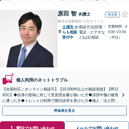
原田 智
弁護士
埼玉県
春田法律事務所 大宮オフィス
営業時間：0
土浦市
か
面談方法(対面・
らも相談
電話・ビデオな
0:00~23:59
受付中
ど)は応相談
（平日）
個人利用のネットトラブル
【全国対応／オンライン相談可】【10,000件以上の相談実績】【即日
対応】◆自身の投稿に対して意見照会書が届いた方◆誹謗中傷の被害
に遭った方◆トレントの利用で開示請求を受けた方◆個人・法人問わ
ず対応◎【来所不要／LINE相談可】
料金表を見る
電話でお問い合わせ
メールでお問い合わせ