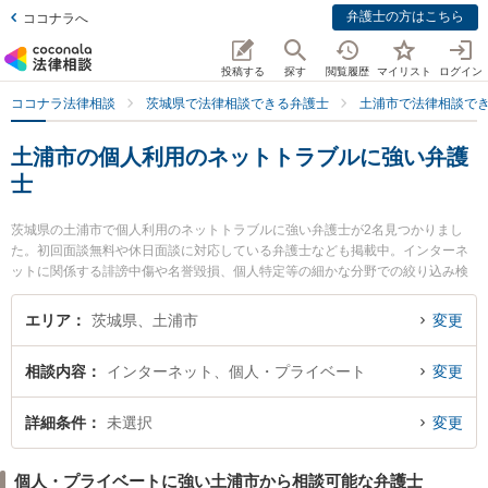
弁護士の方はこちら
ココナラへ
投稿する
探す
閲覧履歴
マイリスト
ログイン
ココナラ法律相談
茨城県で法律相談できる弁護士
土浦市で法律相談で
土浦市の個人利用のネットトラブルに強い弁護
士
茨城県の土浦市で個人利用のネットトラブルに強い弁護士が2名見つかりまし
た。初回面談無料や休日面談に対応している弁護士なども掲載中。インターネ
ットに関係する誹謗中傷や名誉毀損、個人特定等の細かな分野での絞り込み検
索もでき便利です。特に土浦篠﨑法律事務所の篠﨑 直樹弁護士や礎法律事務所
の古徳 尚子弁護士のプロフィール情報や弁護士費用、強みなどが注目されてい
エリア
茨城県、土浦市
変更
ます。『土浦市で土日や夜間に発生した個人利用のネットトラブルのトラブル
を今すぐに弁護士に相談したい』『個人利用のネットトラブルのトラブル解決
相談内容
インターネット、個人・プライベート
変更
の実績豊富な近くの弁護士を検索したい』『初回相談無料で個人利用のネット
トラブルを法律相談できる土浦市内の弁護士に相談予約したい』などでお困り
の相談者さんにおすすめです。
詳細条件
未選択
変更
個人・プライベートに強い土浦市から相談可能な弁護士