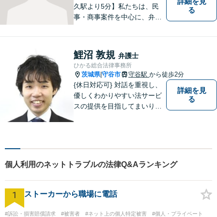
詳細を見
久駅より5分】私たちは、民
る
事・商事案件を中心に、弁護
士活動に取り組んでおりま
す。特に、企業法務について
は法律資料を迅速に用いた、
鯉沼 敦規
弁護士
的確なアプローチで活動に取
ひかる総合法律事務所
り組んでおります。是非、お
茨城県
守谷市
守谷駅
から徒歩2分
|
気軽にご相談ください。
{休日対応可} 対話を重視し、
詳細を見
優しくわかりやすい法サービ
る
スの提供を目指してまいりま
す。
個人利用のネットトラブルの法律Q&Aランキング
1
ストーカーから職場に電話
#訴訟・損害賠償請求
#被害者
#ネット上の個人特定被害
#個人・プライベート