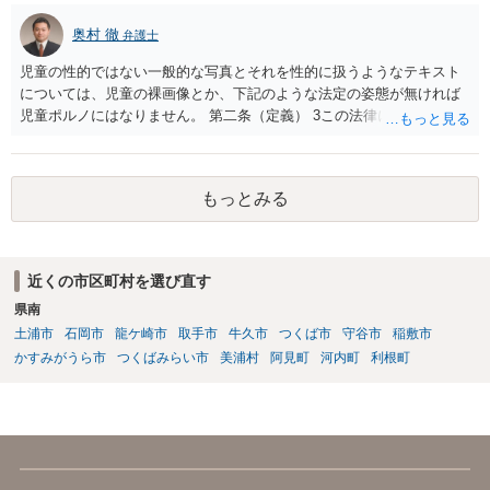
奥村 徹
弁護士
児童の性的ではない一般的な写真とそれを性的に扱うようなテキスト
については、児童の裸画像とか、下記のような法定の姿態が無ければ
児童ポルノにはなりません。 第二条（定義） 3この法律において「児
童ポルノ」とは、写真、電磁的記録（電子的方式、磁気的方式その他
人の知覚によっては認識することができない方式で作られる記録であ
って、電子計算機による情報処理の用に供されるものをいう。以下同
もっとみる
じ。）に係る記録媒体その他の物であって、次の各号のいずれかに掲
げる児童の姿態を視覚により認識することができる方法により描写し
たものをいう。 一 児童を相手方とする又は児童による性交又は性交
類似行為に係る児童の姿態 二 他人が児童の性器等を触る行為又は児
近くの市区町村を選び直す
童が他人の性器等を触る行為に係る児童の姿態であって性欲を興奮さ
県南
せ又は刺激するもの 三 衣服の全部又は一部を着けない児童の姿態で
あって、殊更に児童の性的な部位（性器等若しくはその周辺部、臀で
土浦市
石岡市
龍ケ崎市
取手市
牛久市
つくば市
守谷市
稲敷市
ん部又は胸部をいう。）が露出され又は強調されているものであり、
かすみがうら市
つくばみらい市
美浦村
阿見町
河内町
利根町
かつ、性欲を興奮させ又は刺激するもの