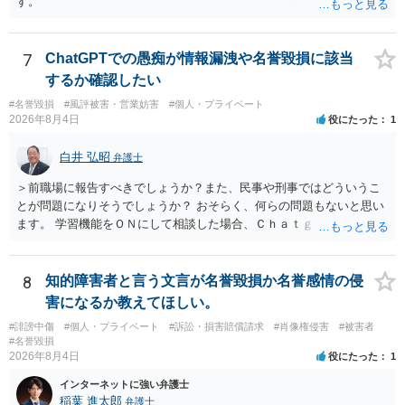
す。
7
ChatGPTでの愚痴が情報漏洩や名誉毀損に該当
するか確認したい
#名誉毀損
#風評被害・営業妨害
#個人・プライベート
2026年8月4日
役にたった
1
白井 弘昭
弁護士
＞前職場に報告すべきでしょうか？また、民事や刑事ではどういうこ
とが問題になりそうでしょうか？ おそらく、何らの問題もないと思い
ます。 学習機能をＯＮにして相談した場合、Ｃｈａｔｇｐｔがｏｐｅ
ｎＡＩに相談内容を蓄積し、他の質問者への何らかの回答の際に参照
する可能性がありますが、個人名や会社名を特定していない限り、一
般論として抽象化されて回答に織り込まれる可能性が生じるにすぎま
8
知的障害者と言う文言が名誉毀損か名誉感情の侵
せんので、その情報自体が、秘密情報に当たるとは思えませんし、名
害になるか教えてほしい。
誉棄損として、個人や会社に対する誹謗中傷の不特定多数への公開に
#誹謗中傷
#個人・プライベート
#訴訟・損害賠償請求
#肖像権侵害
#被害者
当たるとも思われません。 もちろん、誰がその内容をｃｈａｔｇｐｔ
#名誉毀損
に入力したかも第三者にしられることはないので、個人や会社の特定
2026年8月4日
役にたった
1
をせずに書き込んだことで（おそらく特定して書き込んだとして
インターネットに強い弁護士
も）、相談者さんが刑事民事の責任に問われることはないでしょう。
稲葉 進太郎
弁護士
私見ながらご参考まで。