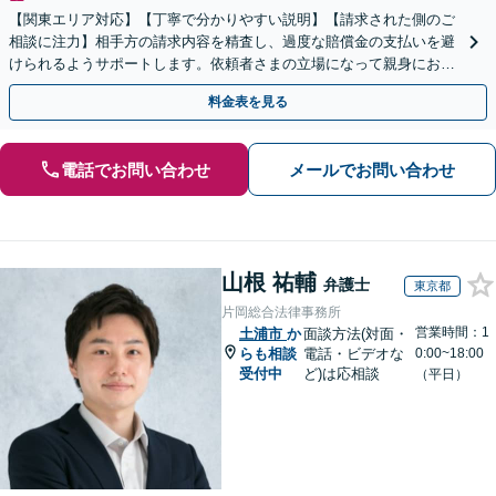
【関東エリア対応】【丁寧で分かりやすい説明】【請求された側のご
相談に注力】相手方の請求内容を精査し、過度な賠償金の支払いを避
けられるようサポートします。依頼者さまの立場になって親身にお話
を伺いますので、ぜひご相談ください。【WEB面談可】
料金表を見る
電話でお問い合わせ
メールでお問い合わせ
山根 祐輔
弁護士
東京都
片岡総合法律事務所
営業時間：1
土浦市
か
面談方法(対面・
らも相談
電話・ビデオな
0:00~18:00
受付中
ど)は応相談
（平日）