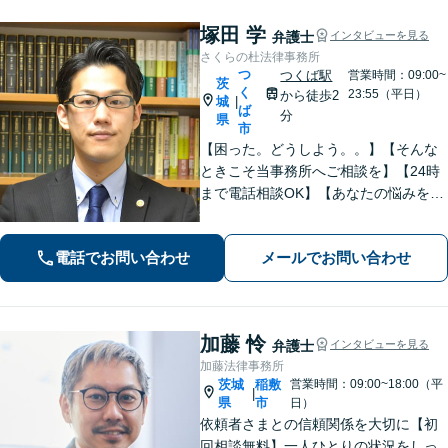
塚田 学
弁護士
インタビューを見る
さくらの杜法律事務所
つ
つくば駅
営業時間：09:00~
茨
く
23:55（平日）
から徒歩2
城
|
ば
分
県
市
【困った。どうしよう。。】【そんな
ときこそ当事務所へご相談を】【24時
まで電話相談OK】【あなたの悩みを聞
かせて下さい】財産分与、遺産分割、
交通事故、未払賃金、債権回収など解
電話でお問い合わせ
メールでお問い合わせ
決実績多数。ご相談内容にとことん向
き合い、最善の解決を目指します。
加藤 怜
弁護士
インタビューを見る
加藤法律事務所
茨城
稲敷
営業時間：09:00~18:00（平
|
県
市
日）
依頼者さまとの信頼関係を大切に【初
回相談無料】一人ひとりの状況をしっ