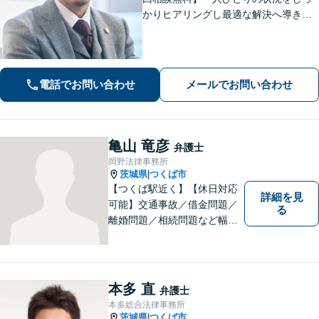
かりヒアリングし最適な解決へ導きま
す／離婚・相続・交通事故・債務整
理・企業法務・個人事業など幅広く対
応／見通しや方針を明確に提案／弁護
士費用もわかりやすく説明【夜間相談
電話でお問い合わせ
メールでお問い合わせ
可】
亀山 竜彦
弁護士
岡野法律事務所
茨城県
つくば市
|
【つくば駅近く】【休日対応
詳細を見
可能】交通事故／借金問題／
る
離婚問題／相続問題など幅広
い分野に対応可能。法律的な
解決だけでなく、 一緒に悩
み、考え、依頼者様の希望を
実現するために精一杯努力い
本多 直
弁護士
たします。お気軽にご相談く
本多総合法律事務所
ださい。
茨城県
つくば市
|