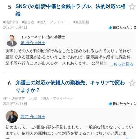
面での反論となれば、より遅延する可能性がございます。 また、本件
5
SNSでの誹謗中傷と金銭トラブル、法的対応の相
はXのため、APのIPアドレスの保存期間の問題もございます。 開示請
談
求は法律知識が不可欠ですが、それだけでは足りず、実務を踏まえた
#誹謗中傷
#被害者
#個人・プライベート
#名誉毀損
方法を選択することが重要です。
2026年8月4日
役にたった
2
インターネットに強い弁護士
泉 亮介
弁護士
実際にその人が権利侵害行為をしたと認められるものであり，それが
証明できる証拠があるということであれば，開示請求を経ずに慰謝料
請求等を行うことが出来るケースもあります。 公開相談の場では回答
は難しいかと思われますので，お手持ちの証拠資料を持参の上弁護士
に個別に相談されると良いでしょう。
6
弁護士の対応が依頼人の勤務先、キャリアで変わ
りますか？
#IT・通信業界
#示談
#個人・プライベート
2026年8月8日
役にたった
1
若井 亮
弁護士
初めまして。 ご相談内容を拝見しました。 一般的な話となってしまい
ますが、依頼人の属性によって対応を変えることは無いかと思いま