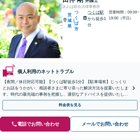
弁護士
あおば総合法律事務所
つ
つくば駅
営業時間：09:00~
茨
く
19:00（平日）
から徒歩1
城
|
ば
分
県
市
個人利用のネットトラブル
【夜間／休日対応可能】【つくば駅徒歩1分】【駐車場有】じっくり
とお話をうかがい、相談者さまに寄り添った解決方法を提案いたしま
す。時代の最先端の事例を把握し、適切なアドバイスを提供いたしま
す【インターネット・著作権】【YouTube・SNS】
料金表を見る
電話でお問い合わせ
メールでお問い合わせ