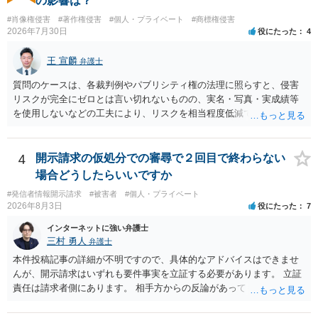
の影響は？
#肖像権侵害
#著作権侵害
#個人・プライベート
#商標権侵害
2026年7月30日
役にたった
4
王 宣麟
弁護士
質問のケースは、各裁判例やパブリシティ権の法理に照らすと、侵害
リスクが完全にゼロとは言い切れないものの、実名・写真・実成績等
を使用しないなどの工夫により、リスクを相当程度低減できる設計に
なっているかと思います。 ただし、「野球ファンであれば元の選手を
推測できる」という点は、裁判で争われた場合に「専ら顧客吸引力の
利用を目的とする」と判断される余地を残すため、一定の注意が必要
4
開示請求の仮処分での審尋で２回目で終わらない
です。 また、広告収益の有無は、侵害判断に一定の影響を与える可能
場合どうしたらいいですか
性がありますが、決定的要因ではありません。 パブリシティ権侵害の
#発信者情報開示請求
#被害者
#個人・プライベート
成否は、主に「専ら顧客吸引力の利用を目的とするか」という点で判
2026年8月3日
役にたった
7
断されます。広告収益があることは「商業的目的」を強く示す要素で
すが、それだけで直ちに侵害となるわけではありません。完全無償・
インターネットに強い弁護士
非営利であれば「表現の自由」「創作物」としての側面が強く評価さ
三村 勇人
弁護士
れる可能性があります。一方、広告収益がある場合は「商業利用」と
本件投稿記事の詳細が不明ですので、具体的なアドバイスはできませ
しての色彩が強まり、リスクが高まる可能性があります。 公開前に変
んが、開示請求はいずれも要件事実を立証する必要があります。 立証
更・確認しておく事項については、公開の場でアドバイスするにも限
責任は請求者側にあります。 相手方からの反論があっても、裁判官が
界があるかと思うので、資料等を持参の上、弁護士に相談されること
要件事実を満たしていると判断すれば、補充は求められません。 相手
も一つかと存じます。
方が口頭で反論したのは、仮処分は迅速性が要求されるためです。 書