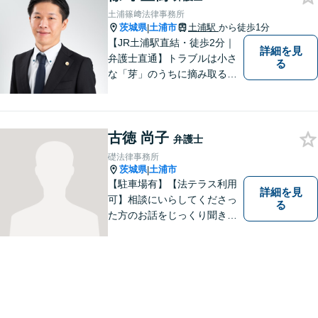
土浦篠﨑法律事務所
茨城県
土浦市
土浦駅
から徒歩1分
|
【JR土浦駅直結・徒歩2分｜
詳細を見
弁護士直通】トラブルは小さ
る
な「芽」のうちに摘み取るこ
とが大切です。少しでも不安
に感じることがあれば、ご相
談ください。
古徳 尚子
弁護士
礎法律事務所
茨城県
土浦市
|
【駐車場有】【法テラス利用
詳細を見
可】相談にいらしてくださっ
る
た方のお話をじっくり聞き、
ともに解決方法を考えていく
ことを心がけています。法律
相談は早めの相談が大切で
す。皆様が相談しやすい環境
を整えておりますので、お気
軽にご相談ください。