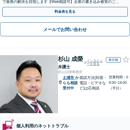
で最善の解決を目指します【Web相談可】企業の書き込み被害のご相
談にも対応
料金表を見る
メールでお問い合わせ
杉山 成榮
東京都
インタビュ
ーを見る
弁護士
杉山法律事務所
営業時間：0
土浦市
か
面談方法(対面・
らも相談
電話・ビデオな
9:00~18:00
受付中
ど)は応相談
（平日）
個人利用のネットトラブル