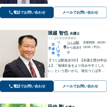
事故、 借金問題、 企業法務など幅広く
対応できます
電話でお問い合わせ
メールでお問い合わせ
堀越 智也
弁護士
つくば中央法律事務所
つ
つくば駅
営業時間：09:00~
茨
く
18:00（平日）
から徒歩3
城
|
ば
分
県
市
【つくば駅徒歩3分】【弁護士歴10年以
上】「地域社会をより住みやすくした
い」という思いから、地元つくば市で
開業◎【離婚・男女問題】慰謝料・養
育費など幅広いトラブルに対応【相
電話でお問い合わせ
メールでお問い合わせ
続・遺言】残された借金・不動産に困
っていませんか？
田仲 剛