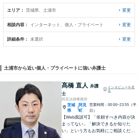
エリア
茨城県、土浦市
変更
相談内容
インターネット、個人・プライベート
変更
詳細条件
未選択
変更
土浦市から近い個人・プライベートに強い弁護士
髙橋 直人
弁護
インタビューを見
る
士
阿見法律事務所
茨城
阿見
営業時間：00:00~23:55（平
|
県
町
日）
【Web面談可】「依頼すべき内容が決
まってない」「解決できるか知りた
い」という方もお気軽にご相談くださ
い【阿見町役場近く】相続問題、 交通