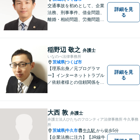
交通事故を初めとして、企業
詳細を見
法務、刑事事件、借金問題、
る
離婚・相続問題、労働問題そ
の他幅広い事件に対応してお
ります。 皆様にとって最良の
結果をご提供できるよう、誠
実・迅速・丁寧な事件処理を
稲野辺 敬之
弁護士
心掛けています。
いなのべ法律事務所
茨城県
つくば市
|
【理系出身／元プログラマ
詳細を見
ー】インターネットトラブル
る
／依頼者様との信頼関係を第
一に、紛争解決をはかりま
す。【事前予約で夜間対応
可】
大西 敦
弁護士
弁護士法人ひたちのフロンティア法律事務所 牛久事務
所
茨城県
牛久市
牛久駅
から徒歩5分
|
【企業法務に注力】【JR線牛